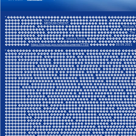
* ������ ����������� ������� �������� ���������
����� �������, Idel.������, ������.������, ����.������,
����� �������, MEDIUM-ORIENT, ��������� ��� �����
����������, ��������� ����� �������������, Medusa Pr
�������������, ������� ���� ���������, ���� ����
���� ���������, ������� ��������� ����������, The I
����������, �������� ���� ������������, �������
������ ������ �������, Istories fonds, ������ �����
�������, ���� ����� �������������, ����������� ���
��������:
https://minjust.gov.ru/ru/documents/7755/
������ ��
03.09.2021
* �������� ������� ���, ����������� ������� ����
���� ������ ���� ������� ����, �������� ����� � 
������ ������, �������.���, �� ������ �����, ����
���� �����������, �������� ����������, ��������
����������� ����, ���������� ������� �����, ���
����������, ������� �����, � ������ ���� �������
�������������� ��������� ��������, ������, ����
������ ���������� � �� ������, ���� ��������, ����
��������� ��������, ��� ��������, �������������
���� ����� ������ ��������, �����, ����� ������ 
���������������� �������� ��������, �������� ��
��������, ��������������� ����� �������� �����
�����, ����������� ��������, ����� ����������� 
���������� ������ ��������� �������� �����, ���
������������ ����������-�, ����� ������ ���� ���
������� ������, ����������� ��������, ������� � 
�������������� ��������� ����. ��, �������� ����
������������ �������, ����������� �������������
���� ����������, ��������� ��������� ����������
������������, ����� �������� ����������, ������
������� �������������, ������ ������� ���������
�������, ������� ����� ����������, �������� ����
���������, ��������� ��� �������������, �������
������� ����� ����������, �������� ����� ������
������������, ������� ������ ��������, ��������
���������-������ ������ ��������, ��������� ���
���������� ��������� �������������, ��������� �
�������, ������ ���� ����������, �������� ������
����������, �������� ������ �������, ����� �����