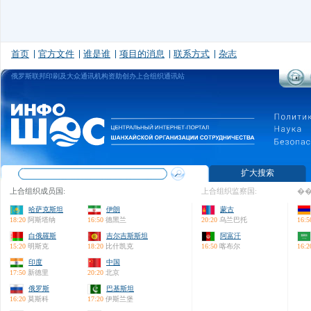
首页
官方文件
谁是谁
项目的消息
联系方式
杂志
俄罗斯联邦印刷及大众通讯机构资助创办上合组织通讯站
扩大搜索
上合组织成员国:
上合组织监察国:
��
哈萨克斯坦
伊朗
蒙古
18:20
阿斯塔纳
16:50
德黑兰
20:20
乌兰巴托
16:5
白俄羅斯
吉尔吉斯斯坦
阿富汗
15:20
明斯克
18:20
比什凯克
16:50
喀布尔
16:2
印度
中国
17:50
新德里
20:20
北京
俄罗斯
巴基斯坦
16:20
莫斯科
17:20
伊斯兰堡