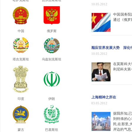
哈萨克斯坦
吉尔吉斯斯坦
10.05.2012
中国国务院
通过《俄罗斯报
中国
俄罗斯
顺应世界发展大势 深化
10.05.2012
塔吉克斯坦
乌兹别克斯坦
在莫斯科大
利尼科夫第一
上海精神之所在
印度
伊朗
03.05.2012
据我所知,
到特殊的心
民;在那里
岸边的气息
蒙古
巴基斯坦