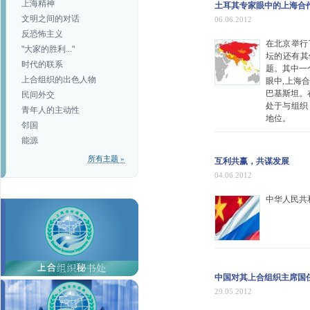
上海精神
土耳其专家眼中的上海合
文明之间的对话
06.06.2012
反恐怖主义
在北京举行
"大家的胜利..."
坛的还有其
时代的联系
题。其中一
上合组织的出色人物
眼中,上海
巴基斯坦。
民间外交
处于与组织
青年人的主动性
地位。
邻国
能源
所有主题 »
互利共赢，共谋发展
04.06.2012
中华人民共
中国对其上合组织主席国任
29.05.2012