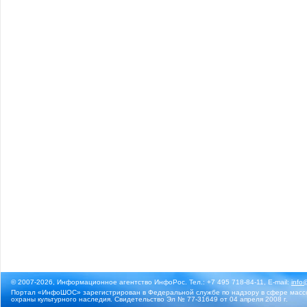
© 2007-2026, Информационное агентство ИнфоРос. Тел.: +7 495 718-84-11, E-mail:
info
Портал «ИнфоШОС» зарегистрирован в Федеральной службе по надзору в сфере массо
охраны культурного наследия. Свидетельство Эл № 77-31649 от 04 апреля 2008 г.