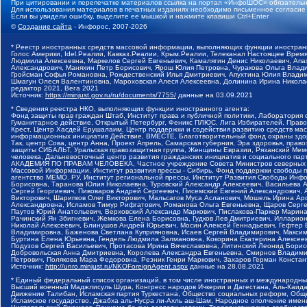
При цитировании и перепечатке материалов ссылка на портал «ИнфоШОС» обязательн
Для использования материалов в печатных изданиях необходимо письменное согласие
Если вы увидели ошибку, выделите ее мышкой и нажмите клавиши Ctrl+Enter
©
Создание сайта
- Инфорос, 2007-2026
* Реестр иностранных средств массовой информации, выполняющих функции иностранн
Голос Америки, Idel.Реалии, Кавказ.Реалии, Крым.Реалии, Телеканал Настоящее Время
Людмила Алексеевна, Маркелов Сергей Евгеньевич, Камалягин Денис Николаевич, Апах
Александрович, Маняхин Петр Борисович, Ярош Юлия Петровна, Чуракова Ольга Влади
Гройсман Софья Романовна, Рождественский Илья Дмитриевич, Апухтина Юлия Владимир
Шмагун Олеся Валентиновна, Мароховская Алеся Алексеевна, Долинина Ирина Никола
редактор 2021, Вега 2021
Источник:
https://minjust.gov.ru/ru/documents/7755/
данные на
03.09.2021
* Сведения реестра НКО, выполняющих функции иностранного агента:
Фонд защиты прав граждан Штаб, Институт права и публичной политики, Лаборатория
Гуманитарное действие, Открытый Петербург, Феникс ПЛЮС, Лига Избирателей, Правов
Крест, Центр Хасдей Ерушалаим, Центр поддержки и содействия развитию средств мас
информационных инициатив Действие, ВМЕСТЕ, Благотворительный фонд охраны здоров
Так, центр Сова, центр Анна, Проект Апрель, Самарская губерния, Эра здоровья, пр
защиты СИБАЛЬТ, Уральская правозащитная группа, Женщины Евразии, Рязанский Мемо
человека, Дальневосточный центр развития гражданских инициатив и социального пар
АКАДЕМИЯ ПО ПРАВАМ ЧЕЛОВЕКА, Частное учреждение Совета Министров северных стр
Массовой Информации, Институт развития прессы - Сибирь, Фонд поддержки свободы 
агентство МЕМО. РУ, Институт региональной прессы, Институт Развития Свободы Инф
Борисовна, Таранова Юлия Николаевна, Туровский Александр Алексеевич, Васильева 
Сергей Георгиевич, Пивоваров Андрей Сергеевич, Писемский Евгений Александрович,
Викторович, Шарипков Олег Викторович, Мальсагов Муса Асланович, Мошель Ирина Ар
Александровна, Исламов Тимур Рифгатович, Романова Ольга Евгеньевна, Щаров Серг
Паутов Юрий Анатольевич, Верховский Александр Маркович, Пислакова-Паркер Марина
Рачинский Ян Збигневич, Жемкова Елена Борисовна, Гудков Лев Дмитриевич, Иллари
Николай Алексеевич, Блинушов Андрей Юрьевич, Мосин Алексей Геннадьевич, Гефтер
Владимировна, Баженова Светлана Куприяновна, Исаев Сергей Владимирович, Максим
Буртина Елена Юрьевна, Гендель Людмила Залмановна, Кокорина Екатерина Алексеев
Подузов Сергей Васильевич, Протасова Ирина Вячеславовна, Литинский Леонид Борис
Добровольская Анна Дмитриевна, Королева Александра Евгеньевна, Смирнов Владими
Петрович, Полякова Мара Федоровна, Резник Генри Маркович, Захаров Герман Конста
Источник:
http://unro.minjust.ru/NKOForeignAgent.aspx
данные на
28.08.2021
* Единый федеральный список организаций, в том числе иностранных и международны
Высший военный Маджлисуль Шура, Конгресс народов Ичкерии и Дагестана, Аль-Каида, 
Движение Талибан, Исламская партия Туркестана, Общество социальных реформ, Общес
Исламское государство, Джабха аль-Нусра ли-Ахль аш-Шам, Народное ополчение имен