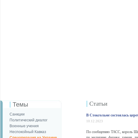
Статьи
Темы
Санкции
В Стокгольме состоялась цер
Политический диалог
10.12.2023
Военные учения
Неспокойный Кавказ
По сообщению ТАСС, король Шв
по медицине, физике, химии, л
Спецоперация на Украине