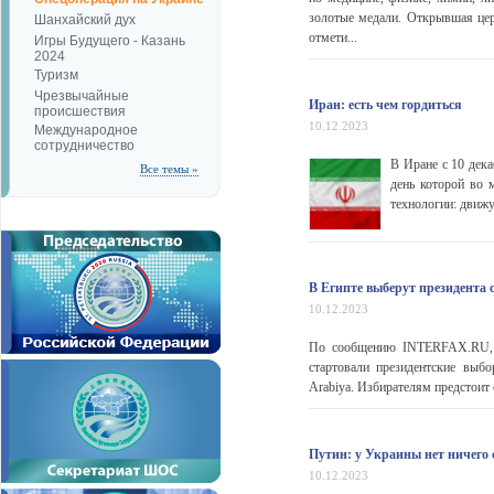
золотые медали. Открывшая це
Шанхайский дух
отмети...
Игры Будущего - Казань
2024
Туризм
Чрезвычайные
Иран: есть чем гордиться
происшествия
10.12.2023
Международное
сотрудничество
В Иране с 10 дека
Все темы »
день которой во 
технологии: движ
В Египте выберут президента 
10.12.2023
По сообщению INTERFAX.RU, по
стартовали президентские выб
Arabiya. Избирателям предстоит 
Путин: у Украины нет ничего св
10.12.2023