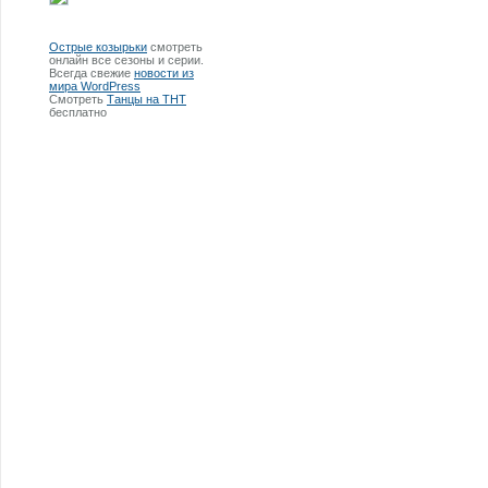
Острые козырьки
смотреть
онлайн все сезоны и серии.
Всегда свежие
новости из
мира WordPress
Смотреть
Танцы на ТНТ
бесплатно