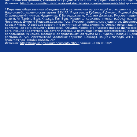
Чистопольский Джамаат, Рохнамо ба суи давлати исломи, Террористическое сообщест
Источник:
http://nac.gov.ru/terroristicheskie-i-ekstremistskie-organizacii-i-materialy.html
данные
* Перечень общественных объединений и религиозных организаций в отношении котор
Национал-большевистская партия, ВЕК РА, Рада земли Кубанской Духовно Родовой Де
Староверов-Инглингов, Нурджулар, К Богодержавию, Таблиги Джамаат, Русское наци
славян, Ат-Такфир Валь-Хиджра, Пит Буль, Национал-социалистическая рабочая парт
Череповца, Духовно-Родовая Держава Русь, Русское национальное единство, Древнер
Кровь и Честь, О свободе совести и о религиозных объединениях, Омская организаци
религиозная организация п. Боровский, Община Коренного Русского народа Щелковског
организация «Братство», Свидетели Иеговы, О противодействии экстремистской деяте
болельщиков «Фирма», Молодежная правозащитная группа МПГ, Курсом Правды и Единен
республика Русь, Арестантское уголовное единство, Башкорт, Нация и свобода, W.H.С
прав граждан, Штабы Навального
Источник:
https://minjust.gov.ru/ru/documents/7822/
данные на
06.08.2021