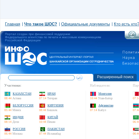
Главная
Что такое ШОС?
Официальные документы
Кто есть кто
Портал создан при финансовой поддержке
Федерального агентства по печати и массовым коммуникациям
Российской Федерации
Расширенный поиск
Участники:
Наблюдатели:
Пар
КАЗАХСТАН
ИРАН
Монголия
08:44
Астана
07:14
Тегеран
10:44
Улан-Батор
07:1
БЕЛОРУССИЯ
КИРГИЗИЯ
Афганистан
05:44
Минск
08:44
Бишкек
07:14
Кабул
07:4
ИНДИЯ
КИТАЙ
08:14
Дели
10:44
Пекин
06:4
РОССИЯ
ПАКИСТАН
06:44
Москва
07:44
Исламабад
06:4