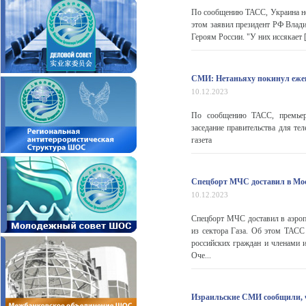
По сообщению ТАСС, Украина не п
этом заявил президент РФ Влад
Героям России. "У них иссякает [в
СМИ: Нетаньяху покинул ежен
10.12.2023
По сообщению ТАСС, премьер-
заседание правительства для т
газета
Спецборт МЧС доставил в Моск
10.12.2023
Спецборт МЧС доставил в аэроп
из сектора Газа. Об этом ТАС
российских граждан и членами и
Оче...
Израильские СМИ сообщили, ч