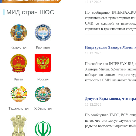
10.12.2023
МИД стран ШОС
По сообщению INTERFAX.RU, 
спрятавшись в гуманитарном кон
СМИ со ссылкой на источник. 
спрятался в транспортном средст
Инаугурация Хавьера Милея на
Казахстан
Киргизия
10.12.2023
По сообщению INTERFAX.RU, в А
Хавьера Милея. 52-летний эконо
победил по итогам второго ту
Китай
Россия
которого в СМИ называют "мини-
Депутат Рады заявил, что ог
10.12.2023
Таджикистан
Узбекистан
По сообщению ТАСС, ВСУ отпра
на то, что они могут служить т
рады по вопросам национальной 