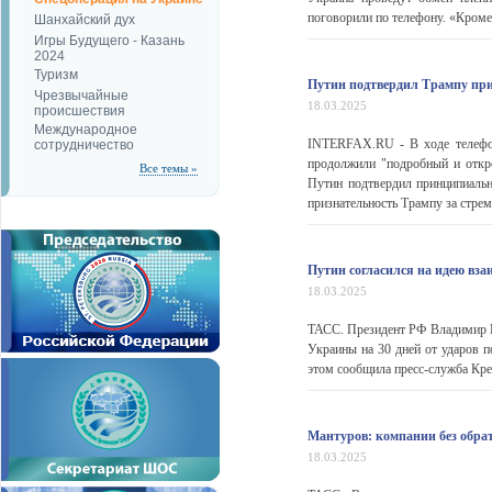
поговорили по телефону. «Кроме т
Шанхайский дух
Игры Будущего - Казань
2024
Туризм
Путин подтвердил Трампу пр
Чрезвычайные
18.03.2025
происшествия
Международное
INTERFAX.RU - В ходе телефо
сотрудничество
продолжили "подробный и откр
Все темы »
Путин подтвердил принципиаль
признательность Трампу за стре
Путин согласился на идею взаи
18.03.2025
ТАСС. Президент РФ Владимир 
Украины на 30 дней от ударов 
этом сообщила пресс-служба Кре
Мантуров: компании без обрат
18.03.2025