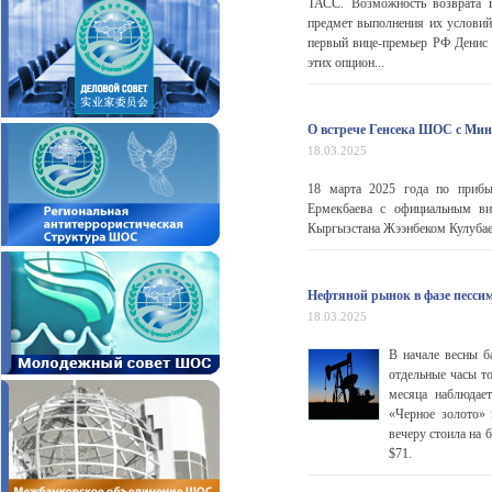
ТАСС. Возможность возврата 
предмет выполнения их условий
первый вице-премьер РФ Денис 
этих опцион...
О встрече Генсека ШОС с Ми
18.03.2025
18 марта 2025 года по прибыт
Ермекбаева с официальным ви
Кыргызстана Жээнбеком Кулуба
Нефтяной рынок в фазе песси
18.03.2025
В начале весны б
отдельные часы то
месяца наблюдает
«Черное золото»
вечеру стоила на 
$71.