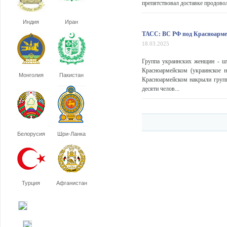
препятствовал доставке продовол
Индия
Иран
ТАСС: ВС РФ под Красноарме
18.03.2025
Группа украинских женщин - ш
Красноармейском (украинское 
Монголия
Пакистан
Красноармейском накрыли групп
десяти челов...
Белорусия
Шри-Ланка
Турция
Афганистан