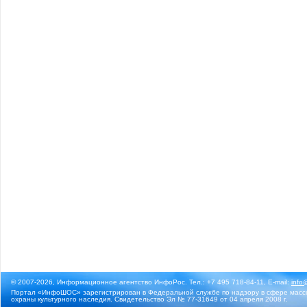
© 2007-2026, Информационное агентство ИнфоРос. Тел.: +7 495 718-84-11, E-mail:
info
Портал «ИнфоШОС» зарегистрирован в Федеральной службе по надзору в сфере массо
охраны культурного наследия. Свидетельство Эл № 77-31649 от 04 апреля 2008 г.