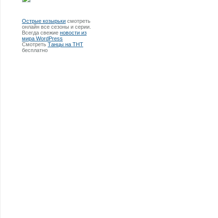
Острые козырьки
смотреть
онлайн все сезоны и серии.
Всегда свежие
новости из
мира WordPress
Смотреть
Танцы на ТНТ
бесплатно