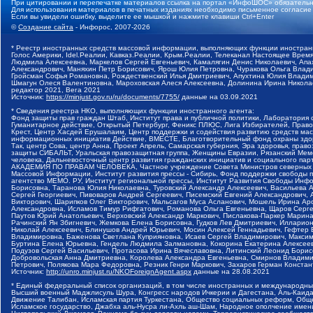
При цитировании и перепечатке материалов ссылка на портал «ИнфоШОС» обязательн
Для использования материалов в печатных изданиях необходимо письменное согласие
Если вы увидели ошибку, выделите ее мышкой и нажмите клавиши Ctrl+Enter
©
Создание сайта
- Инфорос, 2007-2026
* Реестр иностранных средств массовой информации, выполняющих функции иностранн
Голос Америки, Idel.Реалии, Кавказ.Реалии, Крым.Реалии, Телеканал Настоящее Время
Людмила Алексеевна, Маркелов Сергей Евгеньевич, Камалягин Денис Николаевич, Апах
Александрович, Маняхин Петр Борисович, Ярош Юлия Петровна, Чуракова Ольга Влади
Гройсман Софья Романовна, Рождественский Илья Дмитриевич, Апухтина Юлия Владимир
Шмагун Олеся Валентиновна, Мароховская Алеся Алексеевна, Долинина Ирина Никола
редактор 2021, Вега 2021
Источник:
https://minjust.gov.ru/ru/documents/7755/
данные на
03.09.2021
* Сведения реестра НКО, выполняющих функции иностранного агента:
Фонд защиты прав граждан Штаб, Институт права и публичной политики, Лаборатория
Гуманитарное действие, Открытый Петербург, Феникс ПЛЮС, Лига Избирателей, Правов
Крест, Центр Хасдей Ерушалаим, Центр поддержки и содействия развитию средств мас
информационных инициатив Действие, ВМЕСТЕ, Благотворительный фонд охраны здоров
Так, центр Сова, центр Анна, Проект Апрель, Самарская губерния, Эра здоровья, пр
защиты СИБАЛЬТ, Уральская правозащитная группа, Женщины Евразии, Рязанский Мемо
человека, Дальневосточный центр развития гражданских инициатив и социального пар
АКАДЕМИЯ ПО ПРАВАМ ЧЕЛОВЕКА, Частное учреждение Совета Министров северных стр
Массовой Информации, Институт развития прессы - Сибирь, Фонд поддержки свободы 
агентство МЕМО. РУ, Институт региональной прессы, Институт Развития Свободы Инф
Борисовна, Таранова Юлия Николаевна, Туровский Александр Алексеевич, Васильева 
Сергей Георгиевич, Пивоваров Андрей Сергеевич, Писемский Евгений Александрович,
Викторович, Шарипков Олег Викторович, Мальсагов Муса Асланович, Мошель Ирина Ар
Александровна, Исламов Тимур Рифгатович, Романова Ольга Евгеньевна, Щаров Серг
Паутов Юрий Анатольевич, Верховский Александр Маркович, Пислакова-Паркер Марина
Рачинский Ян Збигневич, Жемкова Елена Борисовна, Гудков Лев Дмитриевич, Иллари
Николай Алексеевич, Блинушов Андрей Юрьевич, Мосин Алексей Геннадьевич, Гефтер
Владимировна, Баженова Светлана Куприяновна, Исаев Сергей Владимирович, Максим
Буртина Елена Юрьевна, Гендель Людмила Залмановна, Кокорина Екатерина Алексеев
Подузов Сергей Васильевич, Протасова Ирина Вячеславовна, Литинский Леонид Борис
Добровольская Анна Дмитриевна, Королева Александра Евгеньевна, Смирнов Владими
Петрович, Полякова Мара Федоровна, Резник Генри Маркович, Захаров Герман Конста
Источник:
http://unro.minjust.ru/NKOForeignAgent.aspx
данные на
28.08.2021
* Единый федеральный список организаций, в том числе иностранных и международны
Высший военный Маджлисуль Шура, Конгресс народов Ичкерии и Дагестана, Аль-Каида, 
Движение Талибан, Исламская партия Туркестана, Общество социальных реформ, Общес
Исламское государство, Джабха аль-Нусра ли-Ахль аш-Шам, Народное ополчение имен