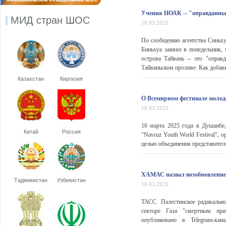
Учения НОАК -- "оправданны
МИД стран ШОС
18.03.2025
По сообщению агентства Синьху
Биньхуа заявил в понедельник,
острова Тайвань -- это "опра
Тайваньском проливе. Как добави
Казахстан
Киргизия
О Всемирном фестивале молод
18.03.2025
16 марта 2025 года в Душанбе
Китай
Россия
"Navruz Youth World Festival",
целью объединения представител
ХАМАС назвал возобновление 
Таджикистан
Узбекистан
18.03.2025
ТАСС. Палестинское радикальн
секторе Газа "смертным при
опубликовано в Telegram-ка