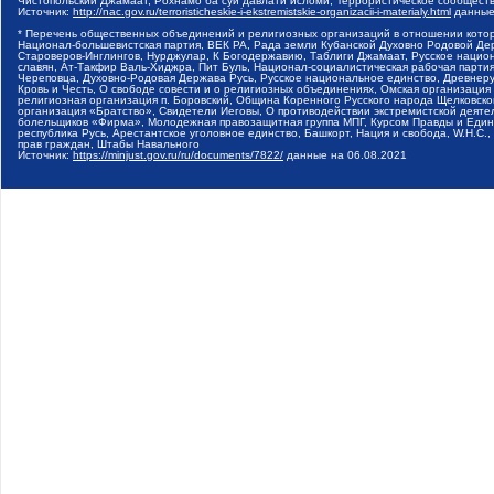
Чистопольский Джамаат, Рохнамо ба суи давлати исломи, Террористическое сообщест
Источник:
http://nac.gov.ru/terroristicheskie-i-ekstremistskie-organizacii-i-materialy.html
данные
* Перечень общественных объединений и религиозных организаций в отношении котор
Национал-большевистская партия, ВЕК РА, Рада земли Кубанской Духовно Родовой Де
Староверов-Инглингов, Нурджулар, К Богодержавию, Таблиги Джамаат, Русское наци
славян, Ат-Такфир Валь-Хиджра, Пит Буль, Национал-социалистическая рабочая парт
Череповца, Духовно-Родовая Держава Русь, Русское национальное единство, Древнер
Кровь и Честь, О свободе совести и о религиозных объединениях, Омская организаци
религиозная организация п. Боровский, Община Коренного Русского народа Щелковског
организация «Братство», Свидетели Иеговы, О противодействии экстремистской деяте
болельщиков «Фирма», Молодежная правозащитная группа МПГ, Курсом Правды и Единен
республика Русь, Арестантское уголовное единство, Башкорт, Нация и свобода, W.H.С
прав граждан, Штабы Навального
Источник:
https://minjust.gov.ru/ru/documents/7822/
данные на
06.08.2021