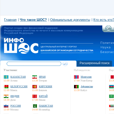
Главная
Что такое ШОС?
Официальные документы
Кто есть кто
Портал создан при финансовой поддержке
Федерального агентства по печати и массовым коммуникациям
Российской Федерации
Расширенный поиск
Участники:
Наблюдатели:
Пар
КАЗАХСТАН
ИРАН
Монголия
15:09
Астана
13:39
Тегеран
17:09
Улан-Батор
13:3
БЕЛОРУССИЯ
КИРГИЗИЯ
Афганистан
12:09
Минск
15:09
Бишкек
13:39
Кабул
14:0
ИНДИЯ
КИТАЙ
14:39
Дели
17:09
Пекин
13:0
РОССИЯ
ПАКИСТАН
13:09
Москва
14:09
Исламабад
13:0