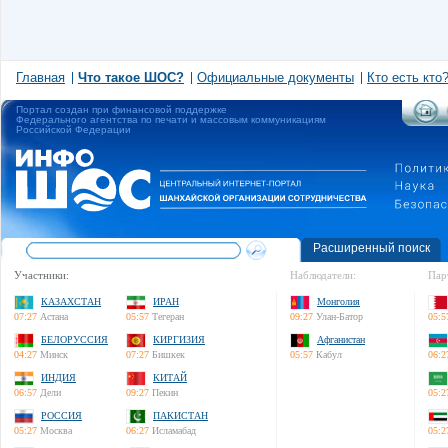
Главная
Что такое ШОС?
Официальные документы
Кто есть кто
Портал создан при финансовой поддержке
Федерального агентства по печати и массовым коммуникациям
Российской Федерации
Расширенный поиск
Участники:
Наблюдатели:
Пар
КАЗАХСТАН
ИРАН
Монголия
07:27
Астана
05:57
Тегеран
09:27
Улан-Батор
05:5
БЕЛОРУССИЯ
КИРГИЗИЯ
Афганистан
04:27
Минск
07:27
Бишкек
05:57
Кабул
06:2
ИНДИЯ
КИТАЙ
06:57
Дели
09:27
Пекин
05:2
РОССИЯ
ПАКИСТАН
05:27
Москва
06:27
Исламабад
05:2