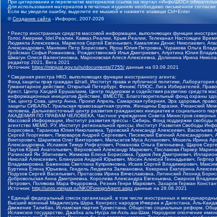
При цитировании и перепечатке материалов ссылка на портал «ИнфоШОС» обязательн
Для использования материалов в печатных изданиях необходимо письменное согласие
Если вы увидели ошибку, выделите ее мышкой и нажмите клавиши Ctrl+Enter
©
Создание сайта
- Инфорос, 2007-2026
* Реестр иностранных средств массовой информации, выполняющих функции иностранн
Голос Америки, Idel.Реалии, Кавказ.Реалии, Крым.Реалии, Телеканал Настоящее Время
Людмила Алексеевна, Маркелов Сергей Евгеньевич, Камалягин Денис Николаевич, Апах
Александрович, Маняхин Петр Борисович, Ярош Юлия Петровна, Чуракова Ольга Влади
Гройсман Софья Романовна, Рождественский Илья Дмитриевич, Апухтина Юлия Владимир
Шмагун Олеся Валентиновна, Мароховская Алеся Алексеевна, Долинина Ирина Никола
редактор 2021, Вега 2021
Источник:
https://minjust.gov.ru/ru/documents/7755/
данные на
03.09.2021
* Сведения реестра НКО, выполняющих функции иностранного агента:
Фонд защиты прав граждан Штаб, Институт права и публичной политики, Лаборатория
Гуманитарное действие, Открытый Петербург, Феникс ПЛЮС, Лига Избирателей, Правов
Крест, Центр Хасдей Ерушалаим, Центр поддержки и содействия развитию средств мас
информационных инициатив Действие, ВМЕСТЕ, Благотворительный фонд охраны здоров
Так, центр Сова, центр Анна, Проект Апрель, Самарская губерния, Эра здоровья, пр
защиты СИБАЛЬТ, Уральская правозащитная группа, Женщины Евразии, Рязанский Мемо
человека, Дальневосточный центр развития гражданских инициатив и социального пар
АКАДЕМИЯ ПО ПРАВАМ ЧЕЛОВЕКА, Частное учреждение Совета Министров северных стр
Массовой Информации, Институт развития прессы - Сибирь, Фонд поддержки свободы 
агентство МЕМО. РУ, Институт региональной прессы, Институт Развития Свободы Инф
Борисовна, Таранова Юлия Николаевна, Туровский Александр Алексеевич, Васильева 
Сергей Георгиевич, Пивоваров Андрей Сергеевич, Писемский Евгений Александрович,
Викторович, Шарипков Олег Викторович, Мальсагов Муса Асланович, Мошель Ирина Ар
Александровна, Исламов Тимур Рифгатович, Романова Ольга Евгеньевна, Щаров Серг
Паутов Юрий Анатольевич, Верховский Александр Маркович, Пислакова-Паркер Марина
Рачинский Ян Збигневич, Жемкова Елена Борисовна, Гудков Лев Дмитриевич, Иллари
Николай Алексеевич, Блинушов Андрей Юрьевич, Мосин Алексей Геннадьевич, Гефтер
Владимировна, Баженова Светлана Куприяновна, Исаев Сергей Владимирович, Максим
Буртина Елена Юрьевна, Гендель Людмила Залмановна, Кокорина Екатерина Алексеев
Подузов Сергей Васильевич, Протасова Ирина Вячеславовна, Литинский Леонид Борис
Добровольская Анна Дмитриевна, Королева Александра Евгеньевна, Смирнов Владими
Петрович, Полякова Мара Федоровна, Резник Генри Маркович, Захаров Герман Конста
Источник:
http://unro.minjust.ru/NKOForeignAgent.aspx
данные на
28.08.2021
* Единый федеральный список организаций, в том числе иностранных и международны
Высший военный Маджлисуль Шура, Конгресс народов Ичкерии и Дагестана, Аль-Каида, 
Движение Талибан, Исламская партия Туркестана, Общество социальных реформ, Общес
Исламское государство, Джабха аль-Нусра ли-Ахль аш-Шам, Народное ополчение имен