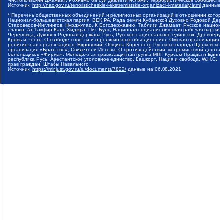
Чистопольский Джамаат, Рохнамо ба суи давлати исломи, Террористическое сообщест
Источник:
http://nac.gov.ru/terroristicheskie-i-ekstremistskie-organizacii-i-materialy.html
данные
* Перечень общественных объединений и религиозных организаций в отношении котор
Национал-большевистская партия, ВЕК РА, Рада земли Кубанской Духовно Родовой Де
Староверов-Инглингов, Нурджулар, К Богодержавию, Таблиги Джамаат, Русское наци
славян, Ат-Такфир Валь-Хиджра, Пит Буль, Национал-социалистическая рабочая парт
Череповца, Духовно-Родовая Держава Русь, Русское национальное единство, Древнер
Кровь и Честь, О свободе совести и о религиозных объединениях, Омская организаци
религиозная организация п. Боровский, Община Коренного Русского народа Щелковског
организация «Братство», Свидетели Иеговы, О противодействии экстремистской деяте
болельщиков «Фирма», Молодежная правозащитная группа МПГ, Курсом Правды и Единен
республика Русь, Арестантское уголовное единство, Башкорт, Нация и свобода, W.H.С
прав граждан, Штабы Навального
Источник:
https://minjust.gov.ru/ru/documents/7822/
данные на
06.08.2021