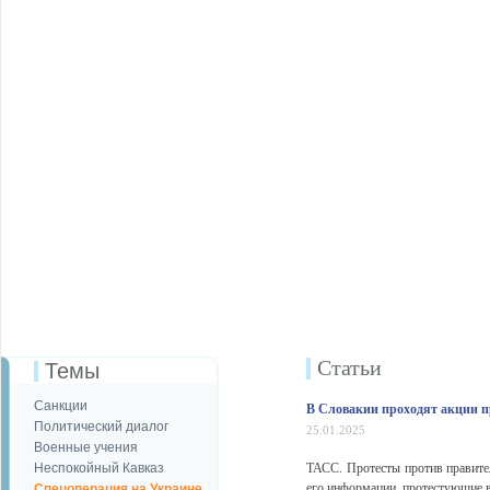
Статьи
Темы
Санкции
В Словакии проходят акции п
Политический диалог
25.01.2025
Военные учения
Неспокойный Кавказ
ТАСС. Протесты против правител
его информации, протестующие в
Спецоперация на Украине