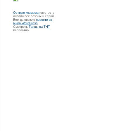
Острые козырьки
смотреть
онлайн все сезоны и серии.
Всегда свежие
новости из
мира WordPress
Смотреть
Танцы на ТНТ
бесплатно