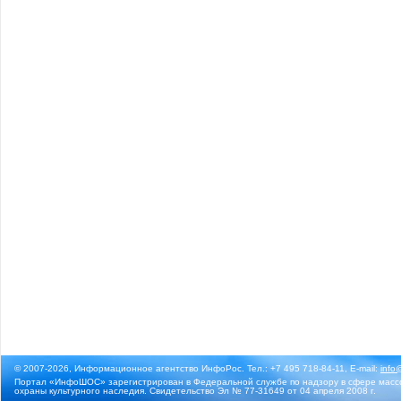
© 2007-2026, Информационное агентство ИнфоРос. Тел.: +7 495 718-84-11, E-mail:
info
Портал «ИнфоШОС» зарегистрирован в Федеральной службе по надзору в сфере массо
охраны культурного наследия. Свидетельство Эл № 77-31649 от 04 апреля 2008 г.