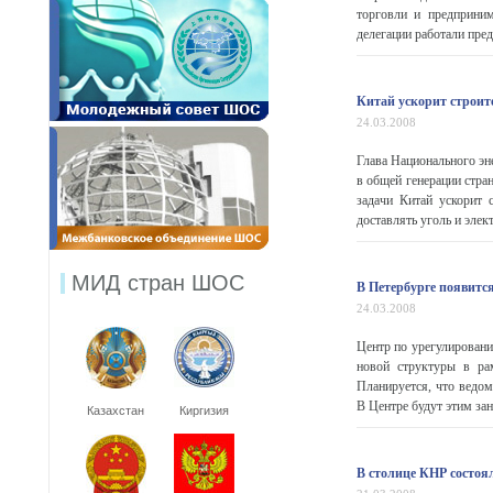
торговли и предприним
делегации работали пред
Китай ускорит строит
24.03.2008
Глава Национального эн
в общей генерации стра
задачи Китай ускорит 
доставлять уголь и элект
МИД стран ШОС
В Петербурге появитс
24.03.2008
Центр по урегулировани
новой структуры в ра
Планируется, что ведо
В Центре будут этим зан
Казахстан
Киргизия
В столице КНР состо