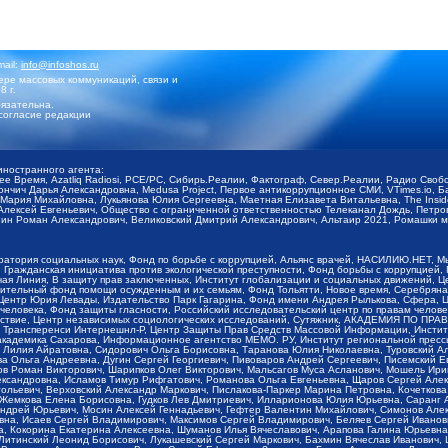
mail:
info@infoshos.ru
ре массовых коммуникаций, связи и
8 г.
язательна.
согласие редакции
иностранного агента:
щее Время, Azatliq Radiosi, PCE/PC, Сибирь.Реалии, Фактограф, Север.Реалии, Радио Св
ончич Дарья Александровна, Medusa Project, Первое антикоррупционное СМИ, VTimes.io, 
ария Михайловна, Лукьянова Юлия Сергеевна, Маетная Елизавета Витальевна, The Insid
ексей Евгеньевич, Общество с ограниченной ответственностью Телеканал Дождь, Петров 
н Роман Александрович, Великовский Дмитрий Александрович, Альтаир 2021, Ромашки мо
оратория социальных наук, Фонд по борьбе с коррупцией, Альянс врачей, НАСИЛИЮ.НЕТ, 
Гражданская инициатива против экологической преступности, Фонд борьбы с коррупцией,
чая Линия, В защиту прав заключенных, Институт глобализации и социальных движений,
тельный фонд помощи осужденным и их семьям, Фонд Тольятти, Новое время, Серебряная т
Центр Юрия Левады, Издательство Парк Гагарина, Фонд имени Андрея Рылькова, Сфера, 
еловека, Фонд защиты гласности, Российский исследовательский центр по правам челове
йствие, Центр независимых социологических исследований, Сутяжник, АКАДЕМИЯ ПО ПР
р Трансперенси Интернешнл-Р, Центр Защиты Прав Средств Массовой Информации, Институ
 академика Сахарова, Информационное агентство МЕМО. РУ, Институт региональной пресс
Лилия Айратовна, Сидорович Ольга Борисовна, Таранова Юлия Николаевна, Туровский Ал
а Ольга Андреевна, Дугин Сергей Георгиевич, Пивоваров Андрей Сергеевич, Писемский Е
в Роман Викторович, Шарипков Олег Викторович, Мальсагов Муса Асланович, Мошель Ири
ександровна, Исламов Тимур Рифгатович, Романова Ольга Евгеньевна, Щаров Сергей Але
льевич, Верховский Александр Маркович, Пислакова-Паркер Марина Петровна, Кочеткова
, Жемкова Елена Борисовна, Гудков Лев Дмитриевич, Илларионова Юлия Юрьевна, Саранг
Андрей Юрьевич, Мосин Алексей Геннадьевич, Гефтер Валентин Михайлович, Симонов Але
а, Исаев Сергей Владимирович, Максимов Сергей Владимирович, Беляев Сергей Иванович
 Кокорина Екатерина Алексеевна, Шуманов Илья Вячеславович, Арапова Галина Юрьевна
Литинский Леонид Борисович, Лукашевский Сергей Маркович, Бахмин Вячеслав Иванович,