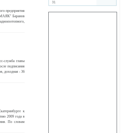
31
ного предприятия
"МАЯК" Баранов
адиоизотопного,
сс-служба главы
после подписания
в, доходная - 36
Екатеринбурге к
тию 2009 года в
ения. По словам