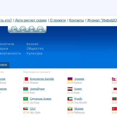
сть кто?
Дети рисуют сказки
О проекте
Контакты
Журнал "ИнфоШО
оиск
ли:
Партнеры по диалогу:
олия
Королевство Бахрейн
Армения
Батор
23:24
Манама
23:24
Ереван
23:2
нистан
Азербайджан
Египет
л
23:54
Баку
21:54
Каир
22:5
Саудовская Аравия
Кувейт
22:54
Эр-Рияд
22:54
Эль-Кувейт
22:5
ОАЭ
Мьянма
22:54
Абу-Даби
22:54
Нейпьидо
21:5