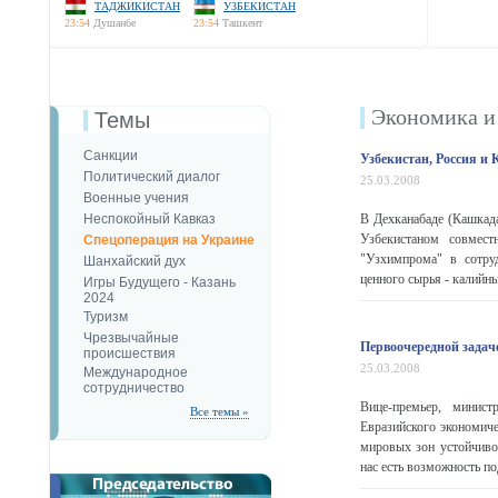
ТАДЖИКИСТАН
УЗБЕКИСТАН
23:54
Душанбе
23:54
Ташкент
Экономика и
Темы
Санкции
Узбекистан, Россия и
Политический диалог
25.03.2008
Военные учения
Неспокойный Кавказ
В Дехканабаде (Кашкада
Узбекистаном совмес
Спецоперация на Украине
"Узхимпрома" в сотру
Шанхайский дух
ценного сырья - калийны
Игры Будущего - Казань
2024
Туризм
Чрезвычайные
Первоочередной задач
происшествия
25.03.2008
Международное
сотрудничество
Вице-премьер, минис
Все темы »
Евразийского экономиче
мировых зон устойчивог
нас есть возможность по