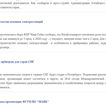
ательской деятельности. Как сообщили в пресс-службе Администрации Алтайского 
ставители управ...
ельство атомных электростанций
ергетического бюро КНР Чжан Гобао сообщил, что Китай планирует увеличить долю ато
ны как минимум до 5 проц. к 2020 году - с текущего значения менее чем в 2 проц. Для
строительство атомных электростанций - в особенности в прибрежных районах, куда
роэнерг...
я арбитраж для стран СНГ
ю экономических споров в странах СНГ будет создан в Петербурге. Подписание докуме
мках организации может состояться в апреле, на 30-й сессии Межпарламентской 
мство будет заниматься разрешением экономических и хозяйственных вопросов между 
иматься...
ялась презентация ФГУП ПО "МАЯК"