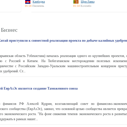
Камбоджа
Шри-Ланка
01:54
Пномпень
01:54
Коломбо
 Бизнес
 Китай приступили к совместной реализации проекта по добыче калийных удобре
рьинская область Узбекистана) началась реализация одного из крупнейших проектов,
тно с Россией и Китаем. На Тюбегатанском месторождении полезных ископаем
дничестве с Российским Западно-Уральским машиностроительным концерном прист
х удобрений. Ст...
ей ЕврАзЭс является создание Таможенного союза
тр финансов РФ Алексей Кудрин, возглавляющий совет по финансово-экономич
ского сообщества (ЕврАзЭс), заявил, что основной целью сообщества является превра
о экономического роста. "На фоне снижения темпов экономического роста в развитых
ддержать в рамках нашег...