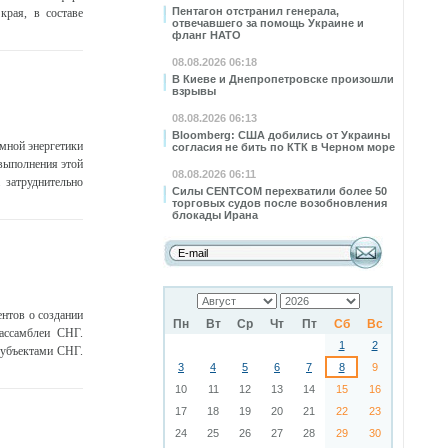
Пентагон отстранил генерала,
края, в составе
отвечавшего за помощь Украине и
фланг НАТО
08.08.2026 06:18
В Киеве и Днепропетровске произошли
взрывы
08.08.2026 06:13
Bloomberg: США добились от Украины
мной энергетики
согласия не бить по КТК в Черном море
 выполнения этой
08.08.2026 06:11
 затруднительно
Силы CENTCOM перехватили более 50
торговых судов после возобновления
блокады Ирана
нтов о создании
Пн
Вт
Ср
Чт
Пт
Сб
Вс
ассамблеи СНГ.
1
2
субъектами СНГ.
3
4
5
6
7
8
9
10
11
12
13
14
15
16
17
18
19
20
21
22
23
24
25
26
27
28
29
30