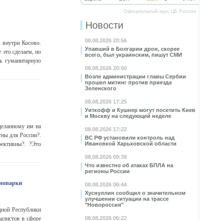
Официальный курс ЦБ России
Новости
08.08.2026 20:56
 внутри Косово.
Упавший в Болгарии дрон, скорее
 это сделаем, но
всего, был украинским, пишут СМИ
ть гуманитарную
08.08.2026 20:50
Возле администрации главы Сербии
прошел митинг против приезда
Зеленского
08.08.2026 17:25
Уиткофф и Кушнер могут посетить Киев
и Москву на следующей неделе
деланному им на
08.08.2026 17:22
тны для России?.
ВС РФ установили контроль над
ективны?. ?Это
Ивановкой Харьковской области
08.08.2026 09:39
Что известно об атаках БПЛА на
регионы России
хнопарки
08.08.2026 06:44
Хуснуллин сообщил о значительном
улучшении ситуации на трассе
"Новороссия"
дной Республики
иалистов в сфере
08.08.2026 06:22