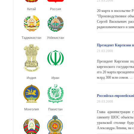
21.03.2008
Китай
Россия
20 марта в посольстве 
"Производственное об
Сергей Васильевич рас
радиохимического и хим
Таджикистан
Узбекистан
Президент Киргизии п
21.03.2008
Президент Киргизии по
киргизского государств
его 20 марта президенто
млрд 300 млн сомов. ...
Индия
Иран
Российско-европейски
20.03.2008
Монголия
Пакистан
Глава администрации г
саммиту ШОС объекты б
уральской столице буд
Александра Левина, на с