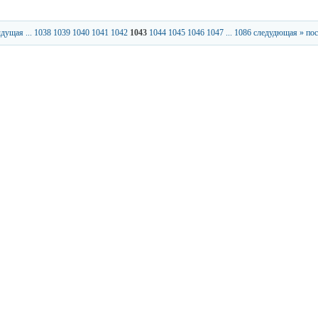
ыдущая
...
1038
1039
1040
1041
1042
1043
1044
1045
1046
1047
...
1086
следудющая »
пос