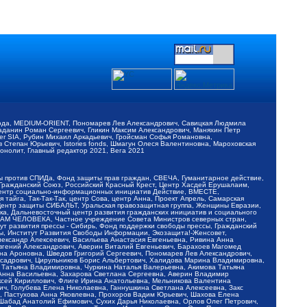
обода, MEDIUM-ORIENT, Пономарев Лев Александрович, Савицкая Людмила
Баданин Роман Сергеевич, Гликин Максим Александрович, Маняхин Петр
er SIA, Рубин Михаил Аркадьевич, Гройсман Софья Романовна,
Степан Юрьевич, Istories fonds, Шмагун Олеся Валентиновна, Мароховская
нолит, Главный редактор 2021, Вега 2021
Мы против СПИДа, Фонд защиты прав граждан, СВЕЧА, Гуманитарное действие,
 Гражданский Союз, Российский Красный Крест, Центр Хасдей Ерушалаим,
 Центр социально-информационных инициатив Действие, ВМЕСТЕ,
айга, Так-Так-Так, центр Сова, центр Анна, Проект Апрель, Самарская
Центр защиты СИБАЛЬТ, Уральская правозащитная группа, Женщины Евразии,
ка, Дальневосточный центр развития гражданских инициатив и социального
АВАМ ЧЕЛОВЕКА, Частное учреждение Совета Министров северных стран,
т развития прессы - Сибирь, Фонд поддержки свободы прессы, Гражданский
ы, Институт Развития Свободы Информации, Экозащита!-Женсовет,
ександр Алексеевич, Васильева Анастасия Евгеньевна, Ривина Анна
вгений Александрович, Аверин Виталий Евгеньевич, Барахоев Магомед
на Ароновна, Шведов Григорий Сергеевич, Пономарев Лев Александрович,
ксадрович, Цирульников Борис Альбертович, Халидова Марина Владимировна,
 Татьяна Владимировна, Чуркина Наталья Валерьевна, Акимова Татьяна
 Анна Васильевна, Захарова Светлана Сергеевна, Аверин Владимир
ксей Кириллович, Флиге Ирина Анатольевна, Мельникова Валентина
, Голубева Елена Николаевна, Ганнушкина Светлана Алексеевна, Закс
, Пастухова Анна Яковлевна, Прохоров Вадим Юрьевич, Шахова Елена
 Шабад Анатолий Ефимович, Сухих Дарья Николаевна, Орлов Олег Петрович,