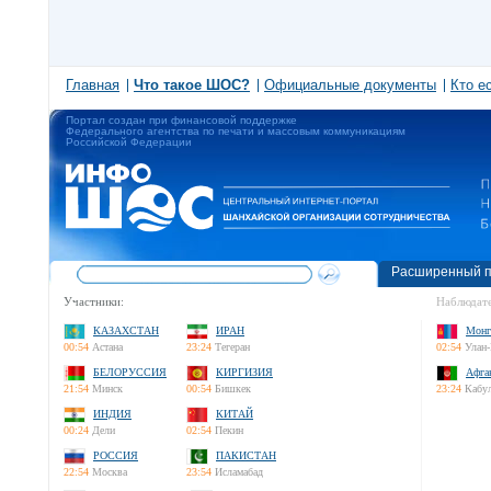
Главная
Что такое ШОС?
Официальные документы
Кто е
Портал создан при финансовой поддержке
Федерального агентства по печати и массовым коммуникациям
Российской Федерации
Расширенный п
Участники:
Наблюдате
КАЗАХСТАН
ИРАН
Монг
00:54
Астана
23:24
Тегеран
02:54
Улан-
БЕЛОРУССИЯ
КИРГИЗИЯ
Афга
21:54
Минск
00:54
Бишкек
23:24
Кабу
ИНДИЯ
КИТАЙ
00:24
Дели
02:54
Пекин
РОССИЯ
ПАКИСТАН
22:54
Москва
23:54
Исламабад