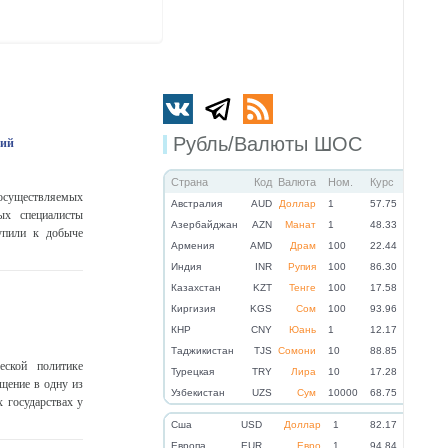
Рубль/Валюты ШОС
ний
Страна
Код
Валюта
Ном.
Курс
 осуществляемых
Австралия
AUD
Доллар
1
57.75
ых специалисты
Азербайджан
AZN
Манат
1
48.33
упили к добыче
Армения
AMD
Драм
100
22.44
Индия
INR
Рупия
100
86.30
Казахстан
KZT
Тенге
100
17.58
Киргизия
KGS
Сом
100
93.96
КНР
CNY
Юань
1
12.17
Таджикистан
TJS
Сомони
10
88.85
еской политике
Турецкая
TRY
Лира
10
17.28
щение в одну из
Узбекистан
UZS
Сум
10000
68.75
 государствах у
Cша
USD
Доллар
1
82.17
Eвропа
EUR
Евро
1
94.84