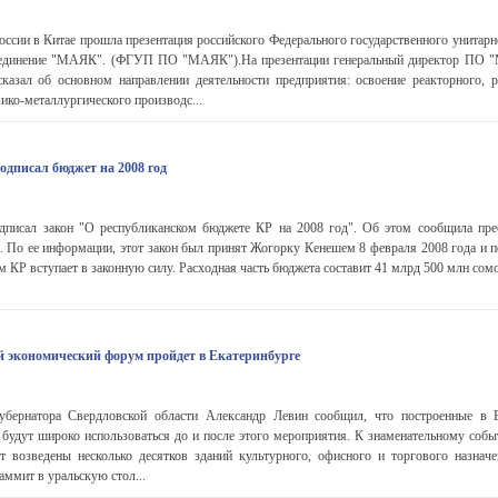
России в Китае прошла презентация российского Федерального государственного унитар
ъединение "МАЯК". (ФГУП ПО "МАЯК").На презентации генеральный директор ПО 
сказал об основном направлении деятельности предприятия: освоение реакторного, р
ико-металлургического производс...
одписал бюджет на 2008 год
дписал закон "О республиканском бюджете КР на 2008 год". Об этом сообщила пре
а. По ее информации, этот закон был принят Жогорку Кенешем 8 февраля 2008 года и 
м КР вступает в законную силу. Расходная часть бюджета составит 41 млрд 500 млн сомо
й экономический форум пройдет в Екатеринбурге
убернатора Свердловской области Александр Левин сообщил, что построенные в 
удут широко использоваться до и после этого мероприятия. К знаменательному собы
ут возведены несколько десятков зданий культурного, офисного и торгового назнач
аммит в уральскую стол...