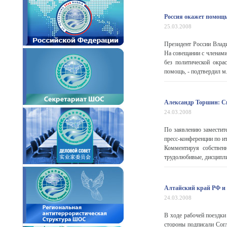
Россия окажет помощь
25.03.2008
Президент России Влад
На совещании с членами 
без политической окра
помощь, - подтвердил м.
Александр Торшин: С
24.03.2008
По заявлению заместит
пресс-конференции по и
Комментируя собствен
трудолюбивые, дисципли
Алтайский край РФ и
24.03.2008
В ходе рабочей поездк
стороны подписали Согл