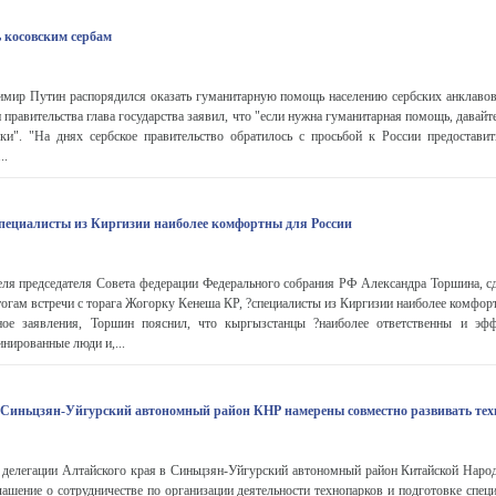
 косовским сербам
имир Путин распорядился оказать гуманитарную помощь населению сербских анклавов
правительства глава государства заявил, что "если нужна гуманитарная помощь, давайте
ски". "На днях сербское правительство обратилось с просьбой к России предостави
..
пециалисты из Киргизии наиболее комфортны для России
еля председателя Совета федерации Федерального собрания РФ Александра Торшина, с
тогам встречи с торага Жогорку Кенеша КР, ?cпециалисты из Киргизии наиболее комфор
ное заявления, Торшин пояснил, что кыргызстанцы ?наиболее ответственны и эфф
нированные люди и,...
 Синьцзян-Уйгурский автономный район КНР намерены совместно развивать те
и делегации Алтайского края в Синьцзян-Уйгурский автономный район Китайской Наро
ашение о сотрудничестве по организации деятельности технопарков и подготовке спец