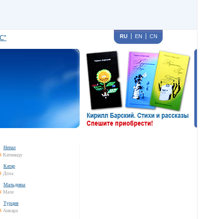
RU
EN
CN
С"
Непал
4
Катманду
Катар
4
Доха
Мальдивы
4
Мале
Турция
4
Анкара