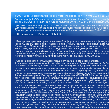
© 2007-2026, Информационное агентство ИнфоРос. Тел.: +7 495 718-84-11, E-
Портал «ИнфоШОС» зарегистрирован в Федеральной службе по надзору в сфе
охраны культурного наследия. Свидетельство Эл № 77-31649 от 04 апреля 200
При цитировании и перепечатке материалов ссылка на портал «ИнфоШОС» об
Для использования материалов в печатных изданиях необходимо письменное 
Если вы увидели ошибку, выделите ее мышкой и нажмите клавиши Ctrl+Enter
©
Создание сайта
- Инфорос, 2007-2026
* Реестр иностранных средств массовой информации, выполняющих функции 
Голос Америки, Idel.Реалии, Кавказ.Реалии, Крым.Реалии, Телеканал Настоя
Алексеевна, Маркелов Сергей Евгеньевич, Камалягин Денис Николаевич, Апах
Борисович, Ярош Юлия Петровна, Чуракова Ольга Владимировна, Железнова М
Рождественский Илья Дмитриевич, Апухтина Юлия Владимировна, Постернак Ал
Алеся Алексеевна, Долинина Ирина Николаевна, Шлейнов Роман Юрьевич, Ани
Источник:
https://minjust.gov.ru/ru/documents/7755/
данные на
03.09.2021
* Сведения реестра НКО, выполняющих функции иностранного агента:
Фонд защиты прав граждан Штаб, Институт права и публичной политики, Лаб
Открытый Петербург, Феникс ПЛЮС, Лига Избирателей, Правовая инициатива, 
Центр поддержки и содействия развитию средств массовой информации, Горя
Благотворительный фонд охраны здоровья и защиты прав граждан, Благотвори
губерния, Эра здоровья, правозащитное общество Мемориал, Аналитический 
Рязанский Мемориал, Екатеринбургское общество МЕМОРИАЛ, Институт прав ч
партнерства, Пермский региональный правозащитный центр, Гражданское де
Центр развития некоммерческих организаций, Гражданское содействие, Цент
контроль, Человек и Закон, Общественная комиссия по сохранению наследия
Общественный вердикт, Евразийская антимонопольная ассоциация, Чанышева 
Валерьевна, Бурдина Юлия Владимировна, Бойко Анатолий Николаевич, Гусев
Бекханович, Шевченко Дмитрий Александрович, Жданов Иван Юрьевич, Рубано
Каргалицкий Борис Юльевич, Созаев Валерий Валерьевич, Исакова Ирина Ал
Людевиг Марина Зариевна, Федотова Галина Анатольевна, Паутов Юрий Анато
Николаевна, Золотарева Екатерина Александровна, Рачинский Ян Збигневич
Анатольевич, Щур Татьяна Михайловна, Щур Николай Алексеевич, Блинушов 
Дмитриевна, Вититинова Елена Владимировна, Баженова Светлана Куприяновн
Елена Владимировна, Буртина Елена Юрьевна, Гендель Людмила Залмановна,
Владимировна, Подузов Сергей Васильевич, Протасова Ирина Вячеславовна, 