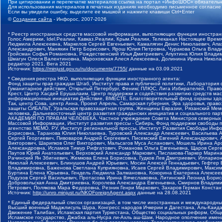
При цитировании и перепечатке материалов ссылка на портал «ИнфоШОС» обязательн
Для использования материалов в печатных изданиях необходимо письменное согласие
Если вы увидели ошибку, выделите ее мышкой и нажмите клавиши Ctrl+Enter
©
Создание сайта
- Инфорос, 2007-2026
* Реестр иностранных средств массовой информации, выполняющих функции иностранн
Голос Америки, Idel.Реалии, Кавказ.Реалии, Крым.Реалии, Телеканал Настоящее Время
Людмила Алексеевна, Маркелов Сергей Евгеньевич, Камалягин Денис Николаевич, Апах
Александрович, Маняхин Петр Борисович, Ярош Юлия Петровна, Чуракова Ольга Влади
Гройсман Софья Романовна, Рождественский Илья Дмитриевич, Апухтина Юлия Владимир
Шмагун Олеся Валентиновна, Мароховская Алеся Алексеевна, Долинина Ирина Никола
редактор 2021, Вега 2021
Источник:
https://minjust.gov.ru/ru/documents/7755/
данные на
03.09.2021
* Сведения реестра НКО, выполняющих функции иностранного агента:
Фонд защиты прав граждан Штаб, Институт права и публичной политики, Лаборатория
Гуманитарное действие, Открытый Петербург, Феникс ПЛЮС, Лига Избирателей, Правов
Крест, Центр Хасдей Ерушалаим, Центр поддержки и содействия развитию средств мас
информационных инициатив Действие, ВМЕСТЕ, Благотворительный фонд охраны здоров
Так, центр Сова, центр Анна, Проект Апрель, Самарская губерния, Эра здоровья, пр
защиты СИБАЛЬТ, Уральская правозащитная группа, Женщины Евразии, Рязанский Мемо
человека, Дальневосточный центр развития гражданских инициатив и социального пар
АКАДЕМИЯ ПО ПРАВАМ ЧЕЛОВЕКА, Частное учреждение Совета Министров северных стр
Массовой Информации, Институт развития прессы - Сибирь, Фонд поддержки свободы 
агентство МЕМО. РУ, Институт региональной прессы, Институт Развития Свободы Инф
Борисовна, Таранова Юлия Николаевна, Туровский Александр Алексеевич, Васильева 
Сергей Георгиевич, Пивоваров Андрей Сергеевич, Писемский Евгений Александрович,
Викторович, Шарипков Олег Викторович, Мальсагов Муса Асланович, Мошель Ирина Ар
Александровна, Исламов Тимур Рифгатович, Романова Ольга Евгеньевна, Щаров Серг
Паутов Юрий Анатольевич, Верховский Александр Маркович, Пислакова-Паркер Марина
Рачинский Ян Збигневич, Жемкова Елена Борисовна, Гудков Лев Дмитриевич, Иллари
Николай Алексеевич, Блинушов Андрей Юрьевич, Мосин Алексей Геннадьевич, Гефтер
Владимировна, Баженова Светлана Куприяновна, Исаев Сергей Владимирович, Максим
Буртина Елена Юрьевна, Гендель Людмила Залмановна, Кокорина Екатерина Алексеев
Подузов Сергей Васильевич, Протасова Ирина Вячеславовна, Литинский Леонид Борис
Добровольская Анна Дмитриевна, Королева Александра Евгеньевна, Смирнов Владими
Петрович, Полякова Мара Федоровна, Резник Генри Маркович, Захаров Герман Конста
Источник:
http://unro.minjust.ru/NKOForeignAgent.aspx
данные на
28.08.2021
* Единый федеральный список организаций, в том числе иностранных и международны
Высший военный Маджлисуль Шура, Конгресс народов Ичкерии и Дагестана, Аль-Каида, 
Движение Талибан, Исламская партия Туркестана, Общество социальных реформ, Общес
Исламское государство, Джабха аль-Нусра ли-Ахль аш-Шам, Народное ополчение имен