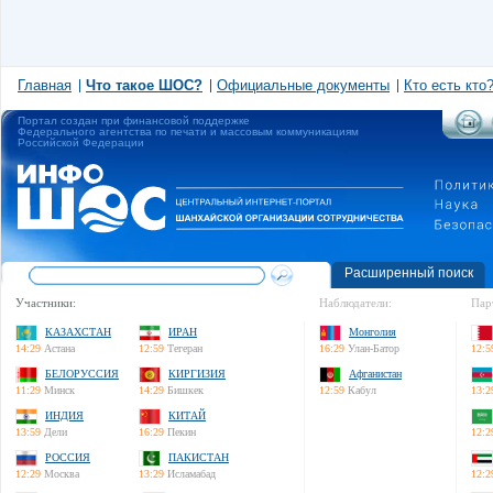
Главная
Что такое ШОС?
Официальные документы
Кто есть кто
Портал создан при финансовой поддержке
Федерального агентства по печати и массовым коммуникациям
Российской Федерации
Расширенный поиск
Участники:
Наблюдатели:
Пар
КАЗАХСТАН
ИРАН
Монголия
14:29
Астана
12:59
Тегеран
16:29
Улан-Батор
12:5
БЕЛОРУССИЯ
КИРГИЗИЯ
Афганистан
11:29
Минск
14:29
Бишкек
12:59
Кабул
13:2
ИНДИЯ
КИТАЙ
13:59
Дели
16:29
Пекин
12:2
РОССИЯ
ПАКИСТАН
12:29
Москва
13:29
Исламабад
12:2