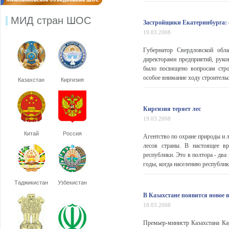
МИД стран ШОС
Застройщики Екатеринбурга: 
19.03.2008
Губернатор Свердловской обл
директорами предприятий, руко
было посвящено вопросам строи
особое внимание ходу строительс
Казахстан
Киргизия
Киргизия теряет лес
19.03.2008
Китай
Россия
Агентство по охране природы и 
лесов страны. В настоящее в
республики. Это в полтора - два
годы, когда населению республи
Таджикистан
Узбекистан
В Казахстане появится новое
18.03.2008
Премьер-министр Казахстана Ка