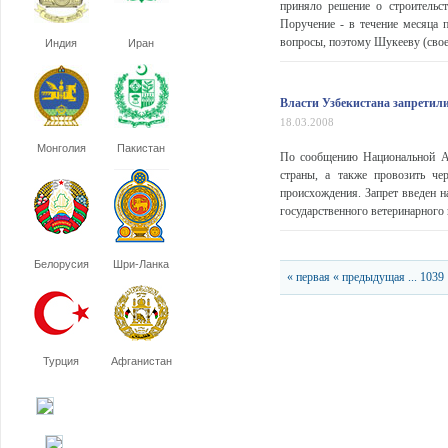
приняло решение о строительст
Поручение - в течение месяца 
вопросы, поэтому Шукееву (своем
Индия
Иран
Власти Узбекистана запретили
18.03.2008
Монголия
Пакистан
По сообщению Национальной Ав
страны, а также провозить че
происхождения. Запрет введен 
государственного ветеринарного 
Белорусия
Шри-Ланка
« первая
« предыдущая
...
1039
Турция
Афганистан