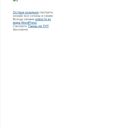
Острые козырьки
смотреть
онлайн все сезоны и серии.
Всегда свежие
новости из
мира WordPress
Смотреть
Танцы на ТНТ
бесплатно