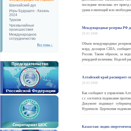
последние несколько лет приезд
Шанхайский дух
урана и имеющий всю необходиму
Игры Будущего - Казань
2024
Туризм
Чрезвычайные
Международные резервы РФ д
происшествия
20.03.2008
Международное
сотрудничество
Объем международных резервов 
Все темы »
млрд. долларов США, сообщает 
России. Таким образом, за не
рекордной величины. Неделей ране
Алтайский край расширяет со
20.03.2008
Как сообщают в управлении Алт
с.г. состоится подписание прот
Документ подпишут губернато
Нурпеисов. Церемония подписани
Казахстан: водно-энергетиче