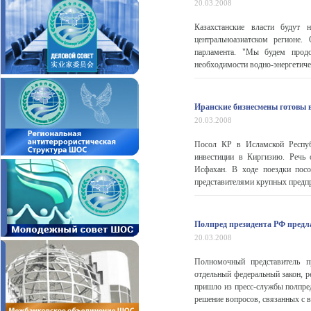
20.03.2008
Казахстанские власти будут н
центральноазиатском регионе
парламента. "Мы будем продо
необходимости водно-энергетичес
Иранские бизнесмены готовы 
20.03.2008
Посол КР в Исламской Респуб
инвестиции в Киргизию. Речь
Исфахан. В ходе поездки пос
представителями крупных предпр
Полпред президента РФ предла
20.03.2008
Полномочный представитель п
отдельный федеральный закон, 
пришло из пресс-службы полпред
решение вопросов, связанных с в