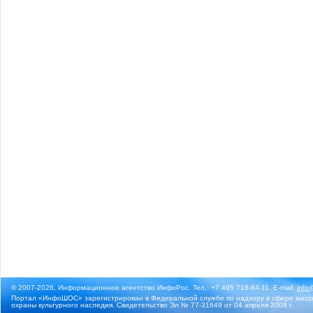
© 2007-2026, Информационное агентство ИнфоРос. Тел.: +7 495 718-84-11, E-mail:
info
Портал «ИнфоШОС» зарегистрирован в Федеральной службе по надзору в сфере массо
охраны культурного наследия. Свидетельство Эл № 77-31649 от 04 апреля 2008 г.