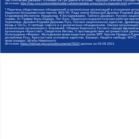
Чистопольский Джамаат, Рохнамо ба суи давлати исломи, Террористическое сообщест
Источник:
http://nac.gov.ru/terroristicheskie-i-ekstremistskie-organizacii-i-materialy.html
данные
* Перечень общественных объединений и религиозных организаций в отношении котор
Национал-большевистская партия, ВЕК РА, Рада земли Кубанской Духовно Родовой Де
Староверов-Инглингов, Нурджулар, К Богодержавию, Таблиги Джамаат, Русское наци
славян, Ат-Такфир Валь-Хиджра, Пит Буль, Национал-социалистическая рабочая парт
Череповца, Духовно-Родовая Держава Русь, Русское национальное единство, Древнер
Кровь и Честь, О свободе совести и о религиозных объединениях, Омская организаци
религиозная организация п. Боровский, Община Коренного Русского народа Щелковског
организация «Братство», Свидетели Иеговы, О противодействии экстремистской деяте
болельщиков «Фирма», Молодежная правозащитная группа МПГ, Курсом Правды и Единен
республика Русь, Арестантское уголовное единство, Башкорт, Нация и свобода, W.H.С
прав граждан, Штабы Навального
Источник:
https://minjust.gov.ru/ru/documents/7822/
данные на
06.08.2021