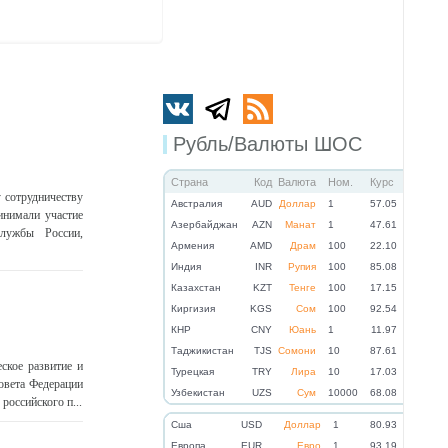
Рубль/Валюты ШОС
Страна
Код
Валюта
Ном.
Курс
 сотрудничеству
Австралия
AUD
Доллар
1
57.05
инимали участие
Азербайджан
AZN
Манат
1
47.61
службы России,
Армения
AMD
Драм
100
22.10
Индия
INR
Рупия
100
85.08
Казахстан
KZT
Тенге
100
17.15
Киргизия
KGS
Сом
100
92.54
КНР
CNY
Юань
1
11.97
Таджикистан
TJS
Сомони
10
87.61
ское развитие и
Турецкая
TRY
Лира
10
17.03
овета Федерации
Узбекистан
UZS
Сум
10000
68.08
российского п...
Cша
USD
Доллар
1
80.93
Eвропа
EUR
Евро
1
93.19