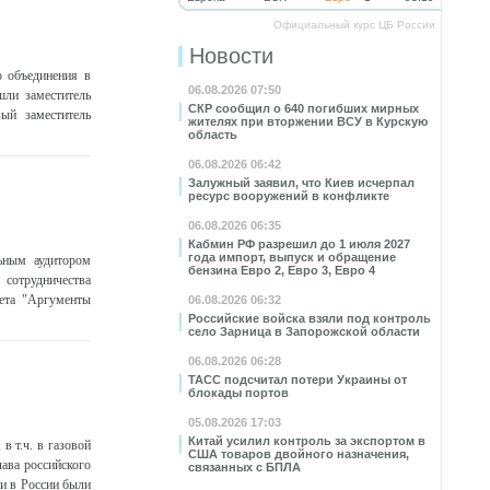
Официальный курс ЦБ России
Новости
о объединения в
06.08.2026 07:50
ли заместитель
СКР сообщил о 640 погибших мирных
вый заместитель
жителях при вторжении ВСУ в Курскую
область
06.08.2026 06:42
Залужный заявил, что Киев исчерпал
ресурс вооружений в конфликте
06.08.2026 06:35
Кабмин РФ разрешил до 1 июля 2027
года импорт, выпуск и обращение
ьным аудитором
бензина Евро 2, Евро 3, Евро 4
сотрудничества
зета "Аргументы
06.08.2026 06:32
Российские войска взяли под контроль
село Зарница в Запорожской области
06.08.2026 06:28
ТАСС подсчитал потери Украины от
блокады портов
05.08.2026 17:03
Китай усилил контроль за экспортом в
в т.ч. в газовой
США товаров двойного назначения,
ава российского
связанных с БПЛА
ии в России были