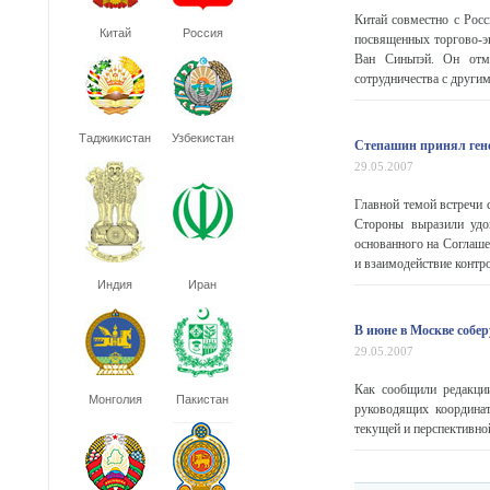
Китай совместно с Рос
Китай
Россия
посвященных торгово-э
Ван Синьпэй. Он отме
сотрудничества с другим
Таджикистан
Узбекистан
Степашин принял ген
29.05.2007
Главной темой встречи 
Стороны выразили удо
основанного на Соглаше
и взаимодействие контро
Индия
Иран
В июне в Москве соб
29.05.2007
Как сообщили редакци
Монголия
Пакистан
руководящих координа
текущей и перспективной