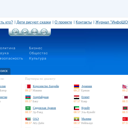
сть кто?
Дети рисуют сказки
О проекте
Контакты
Журнал "ИнфоШО
оиск
ли:
Партнеры по диалогу:
олия
Королевство Бахрейн
Армения
Батор
09:27
Манама
09:27
Ереван
09:2
нистан
Азербайджан
Египет
л
09:57
Баку
07:57
Каир
08:5
Саудовская Аравия
Кувейт
08:57
Эр-Рияд
08:57
Эль-Кувейт
08:5
ОАЭ
Мьянма
08:57
Абу-Даби
08:57
Нейпьидо
07:5