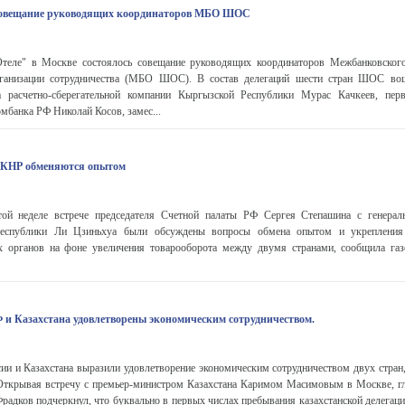
 совещание руководящих координаторов МБО ШОС
теле" в Москве состоялось совещание руководящих координаторов Межбанковског
ганизации сотрудничества (МБО ШОС). В состав делегаций шести стран ШОС вош
а расчетно-сберегательной компании Кыргызской Республики Мурас Качкеев, пер
мбанка РФ Николай Косов, замес...
 КНР обменяются опытом
той неделе встрече председателя Счетной палаты РФ Сергея Степашина с генерал
еспублики Ли Цзиньхуа были обсуждены вопросы обмена опытом и укрепления 
х органов на фоне увеличения товарооборота между двумя странами, сообщила га
и Казахстана удовлетворены экономическим сотрудничеством.
и и Казахстана выразили удовлетворение экономическим сотрудничеством двух стран, 
Открывая встречу с премьер-министром Казахстана Каримом Масимовым в Москве, гл
радков подчеркнул, что буквально в первых числах пребывания казахстанской делегац