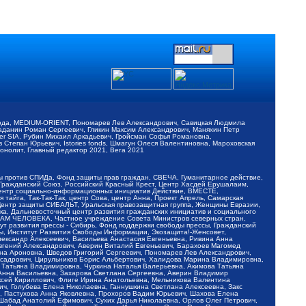
обода, MEDIUM-ORIENT, Пономарев Лев Александрович, Савицкая Людмила
Баданин Роман Сергеевич, Гликин Максим Александрович, Маняхин Петр
er SIA, Рубин Михаил Аркадьевич, Гройсман Софья Романовна,
Степан Юрьевич, Istories fonds, Шмагун Олеся Валентиновна, Мароховская
нолит, Главный редактор 2021, Вега 2021
Мы против СПИДа, Фонд защиты прав граждан, СВЕЧА, Гуманитарное действие,
 Гражданский Союз, Российский Красный Крест, Центр Хасдей Ерушалаим,
 Центр социально-информационных инициатив Действие, ВМЕСТЕ,
айга, Так-Так-Так, центр Сова, центр Анна, Проект Апрель, Самарская
Центр защиты СИБАЛЬТ, Уральская правозащитная группа, Женщины Евразии,
ка, Дальневосточный центр развития гражданских инициатив и социального
АВАМ ЧЕЛОВЕКА, Частное учреждение Совета Министров северных стран,
т развития прессы - Сибирь, Фонд поддержки свободы прессы, Гражданский
ы, Институт Развития Свободы Информации, Экозащита!-Женсовет,
ександр Алексеевич, Васильева Анастасия Евгеньевна, Ривина Анна
вгений Александрович, Аверин Виталий Евгеньевич, Барахоев Магомед
на Ароновна, Шведов Григорий Сергеевич, Пономарев Лев Александрович,
ксадрович, Цирульников Борис Альбертович, Халидова Марина Владимировна,
 Татьяна Владимировна, Чуркина Наталья Валерьевна, Акимова Татьяна
 Анна Васильевна, Захарова Светлана Сергеевна, Аверин Владимир
ксей Кириллович, Флиге Ирина Анатольевна, Мельникова Валентина
, Голубева Елена Николаевна, Ганнушкина Светлана Алексеевна, Закс
, Пастухова Анна Яковлевна, Прохоров Вадим Юрьевич, Шахова Елена
 Шабад Анатолий Ефимович, Сухих Дарья Николаевна, Орлов Олег Петрович,