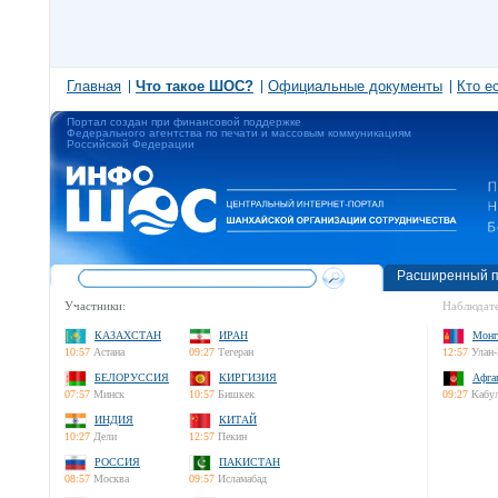
Главная
Что такое ШОС?
Официальные документы
Кто е
Портал создан при финансовой поддержке
Федерального агентства по печати и массовым коммуникациям
Российской Федерации
Расширенный п
Участники:
Наблюдате
КАЗАХСТАН
ИРАН
Монг
10:57
Астана
09:27
Тегеран
12:57
Улан-
БЕЛОРУССИЯ
КИРГИЗИЯ
Афга
07:57
Минск
10:57
Бишкек
09:27
Кабу
ИНДИЯ
КИТАЙ
10:27
Дели
12:57
Пекин
РОССИЯ
ПАКИСТАН
08:57
Москва
09:57
Исламабад