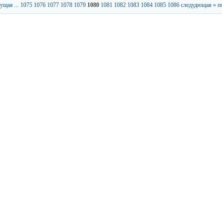
дущая
...
1075
1076
1077
1078
1079
1080
1081
1082
1083
1084
1085
1086
следудющая »
п