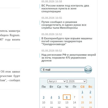
05.08.2026 16:58
ВС России взяли под контроль два
населенных пункта в зоне
спецоперации
05.08.2026 16:55
Путин сообщил о решении
сосредоточить в одних руках все
службы тыла Минобороны
итель министра
05.08.2026 16:52
ообщило Regnum.
В Екатеринбурге при взрыве машины
07 года визита
погиб охранник гендиректора
"Уралдронзавода"
05.08.2026 08:52
Над регионами РФ и акваториями морей
за ночь поразили 475 украинских
дронов
 Об этом заявил
гызстане будет
йзия", - сообщил
Пн
Вт
Ср
Чт
Пт
Сб
Вс
1
2
3
4
5
6
7
8
9
10
11
12
13
14
15
16
17
18
19
20
21
22
23