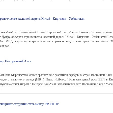
роительство железной дороги Китай - Киргизия - Узбекистан
звычайный и Полномочный Посол Киргизской Республики Камиль Султанов и замест
 Дунфу обсудили строительство железной дороги "Китай - Киргизия - Узбекистан", с
бы МИД Киргизии, встреча прошла в рамках подготовки предстоящих летом 20
ньтао ...
игр Центральной Азии
развития Кыргызстана может сравняться с развитием передовых стран Восточной Азии.
родного валютного фонда (МВФ) Пауло Нойхаус. "Если ежегодный рост ВВП в Кыр
спублика станет тигром в Центральной Азии, как азиатский тигр Восточной Азии ? Мала
..
сширяют сотрудничество между РФ и КНР