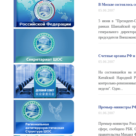
В Москве состоялось
05.06.2007
5 июня в "Президент-О
рамках Шанхайской ор
генерального директор
председателя Внешэконо
Счетные органы РФ и
05.06.2007
На состоявшейся на э
Китайской Народной Р
контрольно-ревизионны
недели". Одно...
Премьер-министры РФ 
01.06.2007
Премьер-министры Росси
сфере, сообщило РБК. 
правительства Михаил Ф