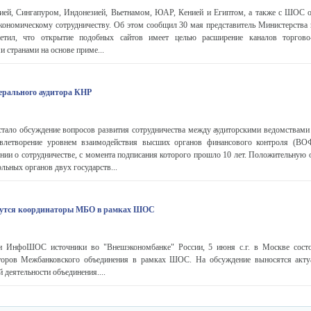
сией, Сингапуром, Индонезией, Вьетнамом, ЮАР, Кенией и Египтом, а также с ШОС о
кономическому сотрудничеству. Об этом сообщил 30 мая представитель Министерств
тил, что открытие подобных сайтов имеет целью расширение каналов торгово-
и странами на основе приме...
ерального аудитора КНР
стало обсуждение вопросов развития сотрудничества между аудиторскими ведомствами 
влетворение уровнем взаимодействия высших органов финансового контроля (ВОФ
нии о сотрудничестве, с момента подписания которого прошло 10 лет. Положительную 
льных органов двух государств...
ерутся координаторы МБО в рамках ШОС
и ИнфоШОС источники во "Внешэкономбанке" России, 5 июня с.г. в Москве состо
торов Межбанковского объединения в рамках ШОС. На обсуждение выносятся акту
 деятельности объединения....