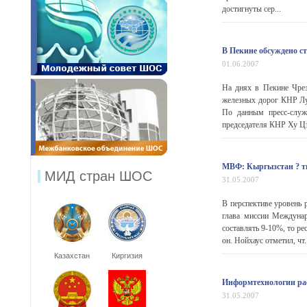
достигнуты сер...
В Пекине обсуждено ст
01.06.2007
На днях в Пекине Чре
железных дорог КНР Лу
По данным пресс-служ
председателя КНР Ху Цзи
МВФ: Кыргызстан ? т
МИД стран ШОС
31.05.2007
В перспективе уровень 
глава миссии Междуна
составлять 9-10%, то ре
он. Нойхаус отметил, чт.
Казахстан
Киргизия
Информтехнологии ра
31.05.2007