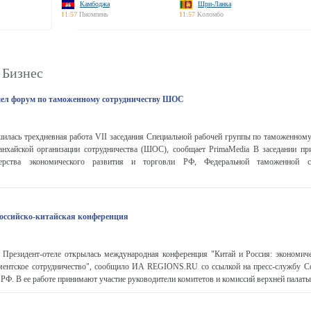
Камбоджа
Шри-Ланка
11:57
Пномпень
11:57
Коломбо
 Бизнес
шел форум по таможенному сотрудничеству ШОС
илась трехдневная работа VII заседания Специальной рабочей группы по таможенному
анхайской организации сотрудничества (ШОС), сообщает PrimaMedia В заседании пр
терства экономического развития и торговли РФ, Федеральной таможенной 
оссийско-китайская конференция
в Президент-отеле открылась международная конференция "Китай и Россия: экономиче
ментское сотрудничество", сообщило ИА REGIONS.RU со ссылкой на пресс-службу С
РФ. В ее работе принимают участие руководители комитетов и комиссий верхней палаты 