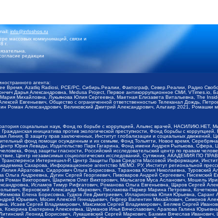
mail:
info@infoshos.ru
ре массовых коммуникаций, связи и
8 г.
язательна.
согласие редакции
иностранного агента:
щее Время, Azatliq Radiosi, PCE/PC, Сибирь.Реалии, Фактограф, Север.Реалии, Радио Св
ончич Дарья Александровна, Medusa Project, Первое антикоррупционное СМИ, VTimes.io, 
ария Михайловна, Лукьянова Юлия Сергеевна, Маетная Елизавета Витальевна, The Insid
ексей Евгеньевич, Общество с ограниченной ответственностью Телеканал Дождь, Петров 
н Роман Александрович, Великовский Дмитрий Александрович, Альтаир 2021, Ромашки мо
оратория социальных наук, Фонд по борьбе с коррупцией, Альянс врачей, НАСИЛИЮ.НЕТ, 
Гражданская инициатива против экологической преступности, Фонд борьбы с коррупцией,
чая Линия, В защиту прав заключенных, Институт глобализации и социальных движений,
тельный фонд помощи осужденным и их семьям, Фонд Тольятти, Новое время, Серебряная т
Центр Юрия Левады, Издательство Парк Гагарина, Фонд имени Андрея Рылькова, Сфера, 
еловека, Фонд защиты гласности, Российский исследовательский центр по правам челове
йствие, Центр независимых социологических исследований, Сутяжник, АКАДЕМИЯ ПО ПР
р Трансперенси Интернешнл-Р, Центр Защиты Прав Средств Массовой Информации, Институ
 академика Сахарова, Информационное агентство МЕМО. РУ, Институт региональной пресс
Лилия Айратовна, Сидорович Ольга Борисовна, Таранова Юлия Николаевна, Туровский Ал
а Ольга Андреевна, Дугин Сергей Георгиевич, Пивоваров Андрей Сергеевич, Писемский Е
в Роман Викторович, Шарипков Олег Викторович, Мальсагов Муса Асланович, Мошель Ири
ександровна, Исламов Тимур Рифгатович, Романова Ольга Евгеньевна, Щаров Сергей Але
льевич, Верховский Александр Маркович, Пислакова-Паркер Марина Петровна, Кочеткова
, Жемкова Елена Борисовна, Гудков Лев Дмитриевич, Илларионова Юлия Юрьевна, Саранг
Андрей Юрьевич, Мосин Алексей Геннадьевич, Гефтер Валентин Михайлович, Симонов Але
а, Исаев Сергей Владимирович, Максимов Сергей Владимирович, Беляев Сергей Иванович
 Кокорина Екатерина Алексеевна, Шуманов Илья Вячеславович, Арапова Галина Юрьевна
Литинский Леонид Борисович, Лукашевский Сергей Маркович, Бахмин Вячеслав Иванович,