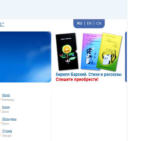
RU
EN
CN
С"
Непал
7
Катманду
Катар
7
Доха
Мальдивы
7
Мале
Турция
7
Анкара