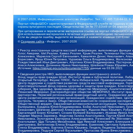
© 2007-2026, Информационное агентство ИнфоРос. Тел.: +7 495 718-84-11, E-
Портал «ИнфоШОС» зарегистрирован в Федеральной службе по надзору в сфе
охраны культурного наследия. Свидетельство Эл № 77-31649 от 04 апреля 200
При цитировании и перепечатке материалов ссылка на портал «ИнфоШОС» об
Для использования материалов в печатных изданиях необходимо письменное 
Если вы увидели ошибку, выделите ее мышкой и нажмите клавиши Ctrl+Enter
©
Создание сайта
- Инфорос, 2007-2026
* Реестр иностранных средств массовой информации, выполняющих функции 
Голос Америки, Idel.Реалии, Кавказ.Реалии, Крым.Реалии, Телеканал Настоя
Алексеевна, Маркелов Сергей Евгеньевич, Камалягин Денис Николаевич, Апах
Борисович, Ярош Юлия Петровна, Чуракова Ольга Владимировна, Железнова М
Рождественский Илья Дмитриевич, Апухтина Юлия Владимировна, Постернак Ал
Алеся Алексеевна, Долинина Ирина Николаевна, Шлейнов Роман Юрьевич, Ани
Источник:
https://minjust.gov.ru/ru/documents/7755/
данные на
03.09.2021
* Сведения реестра НКО, выполняющих функции иностранного агента:
Фонд защиты прав граждан Штаб, Институт права и публичной политики, Лаб
Открытый Петербург, Феникс ПЛЮС, Лига Избирателей, Правовая инициатива, 
Центр поддержки и содействия развитию средств массовой информации, Горя
Благотворительный фонд охраны здоровья и защиты прав граждан, Благотвори
губерния, Эра здоровья, правозащитное общество Мемориал, Аналитический 
Рязанский Мемориал, Екатеринбургское общество МЕМОРИАЛ, Институт прав ч
партнерства, Пермский региональный правозащитный центр, Гражданское де
Центр развития некоммерческих организаций, Гражданское содействие, Цент
контроль, Человек и Закон, Общественная комиссия по сохранению наследия
Общественный вердикт, Евразийская антимонопольная ассоциация, Чанышева 
Валерьевна, Бурдина Юлия Владимировна, Бойко Анатолий Николаевич, Гусев
Бекханович, Шевченко Дмитрий Александрович, Жданов Иван Юрьевич, Рубано
Каргалицкий Борис Юльевич, Созаев Валерий Валерьевич, Исакова Ирина Ал
Людевиг Марина Зариевна, Федотова Галина Анатольевна, Паутов Юрий Анато
Николаевна, Золотарева Екатерина Александровна, Рачинский Ян Збигневич
Анатольевич, Щур Татьяна Михайловна, Щур Николай Алексеевич, Блинушов 
Дмитриевна, Вититинова Елена Владимировна, Баженова Светлана Куприяновн
Елена Владимировна, Буртина Елена Юрьевна, Гендель Людмила Залмановна,
Владимировна, Подузов Сергей Васильевич, Протасова Ирина Вячеславовна, 