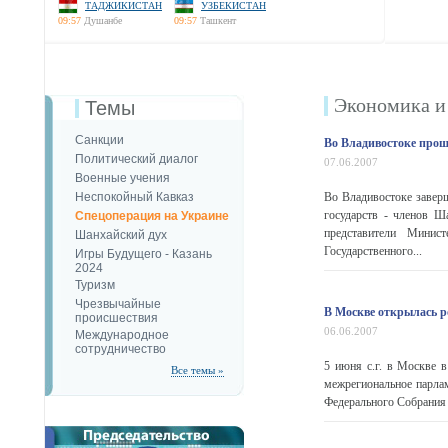
ТАДЖИКИСТАН
УЗБЕКИСТАН
09:57
Душанбе
09:57
Ташкент
Экономика и
Темы
Санкции
Во Владивостоке про
Политический диалог
07.06.2007
Военные учения
Неспокойный Кавказ
Во Владивостоке заверш
государств - членов Ш
Спецоперация на Украине
представители Минис
Шанхайский дух
Государственного...
Игры Будущего - Казань
2024
Туризм
Чрезвычайные
В Москве открылась р
происшествия
06.06.2007
Международное
сотрудничество
5 июня с.г. в Москве 
Все темы »
межрегиональное парла
Федерального Собрания 