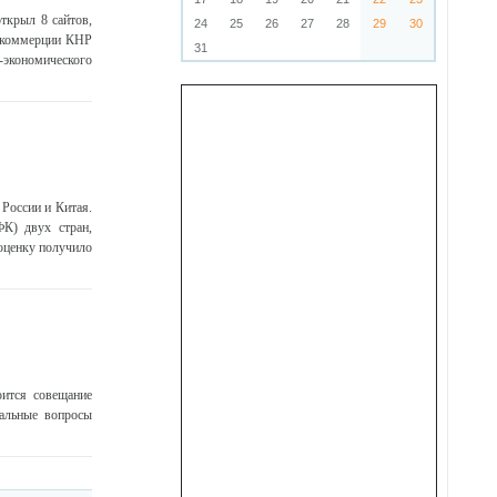
ткрыл 8 сайтов,
24
25
26
27
28
29
30
а коммерции КНР
31
экономического
России и Китая.
К) двух стран,
оценку получило
ится совещание
альные вопросы