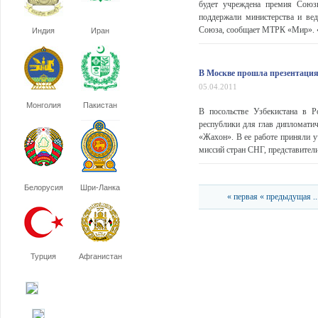
будет учреждена премия Союзн
поддержали министерства и ве
Союза, сообщает МТРК «Мир». «Ко
Индия
Иран
В Москве прошла презентация
05.04.2011
Монголия
Пакистан
В посольстве Узбекистана в Р
республики для глав дипломатич
«Жахон». В ее работе приняли у
миссий стран СНГ, представител
Белорусия
Шри-Ланка
« первая
« предыдущая
..
Турция
Афганистан