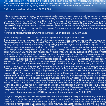
При цитировании и перепечатке материалов ссылка на портал «ИнфоШОС» обязательн
Для использования материалов в печатных изданиях необходимо письменное согласие
Если вы увидели ошибку, выделите ее мышкой и нажмите клавиши Ctrl+Enter
©
Создание сайта
- Инфорос, 2007-2026
* Реестр иностранных средств массовой информации, выполняющих функции иностранн
Голос Америки, Idel.Реалии, Кавказ.Реалии, Крым.Реалии, Телеканал Настоящее Время
Людмила Алексеевна, Маркелов Сергей Евгеньевич, Камалягин Денис Николаевич, Апах
Александрович, Маняхин Петр Борисович, Ярош Юлия Петровна, Чуракова Ольга Влади
Гройсман Софья Романовна, Рождественский Илья Дмитриевич, Апухтина Юлия Владимир
Шмагун Олеся Валентиновна, Мароховская Алеся Алексеевна, Долинина Ирина Никола
редактор 2021, Вега 2021
Источник:
https://minjust.gov.ru/ru/documents/7755/
данные на
03.09.2021
* Сведения реестра НКО, выполняющих функции иностранного агента:
Фонд защиты прав граждан Штаб, Институт права и публичной политики, Лаборатория
Гуманитарное действие, Открытый Петербург, Феникс ПЛЮС, Лига Избирателей, Правов
Крест, Центр Хасдей Ерушалаим, Центр поддержки и содействия развитию средств мас
информационных инициатив Действие, ВМЕСТЕ, Благотворительный фонд охраны здоров
Так, центр Сова, центр Анна, Проект Апрель, Самарская губерния, Эра здоровья, пр
защиты СИБАЛЬТ, Уральская правозащитная группа, Женщины Евразии, Рязанский Мемо
человека, Дальневосточный центр развития гражданских инициатив и социального пар
АКАДЕМИЯ ПО ПРАВАМ ЧЕЛОВЕКА, Частное учреждение Совета Министров северных стр
Массовой Информации, Институт развития прессы - Сибирь, Фонд поддержки свободы 
агентство МЕМО. РУ, Институт региональной прессы, Институт Развития Свободы Инф
Борисовна, Таранова Юлия Николаевна, Туровский Александр Алексеевич, Васильева 
Сергей Георгиевич, Пивоваров Андрей Сергеевич, Писемский Евгений Александрович,
Викторович, Шарипков Олег Викторович, Мальсагов Муса Асланович, Мошель Ирина Ар
Александровна, Исламов Тимур Рифгатович, Романова Ольга Евгеньевна, Щаров Серг
Паутов Юрий Анатольевич, Верховский Александр Маркович, Пислакова-Паркер Марина
Рачинский Ян Збигневич, Жемкова Елена Борисовна, Гудков Лев Дмитриевич, Иллари
Николай Алексеевич, Блинушов Андрей Юрьевич, Мосин Алексей Геннадьевич, Гефтер
Владимировна, Баженова Светлана Куприяновна, Исаев Сергей Владимирович, Максим
Буртина Елена Юрьевна, Гендель Людмила Залмановна, Кокорина Екатерина Алексеев
Подузов Сергей Васильевич, Протасова Ирина Вячеславовна, Литинский Леонид Борис
Добровольская Анна Дмитриевна, Королева Александра Евгеньевна, Смирнов Владими
Петрович, Полякова Мара Федоровна, Резник Генри Маркович, Захаров Герман Конста
Источник:
http://unro.minjust.ru/NKOForeignAgent.aspx
данные на
28.08.2021
* Единый федеральный список организаций, в том числе иностранных и международны
Высший военный Маджлисуль Шура, Конгресс народов Ичкерии и Дагестана, Аль-Каида, 
Движение Талибан, Исламская партия Туркестана, Общество социальных реформ, Общес
Исламское государство, Джабха аль-Нусра ли-Ахль аш-Шам, Народное ополчение имен