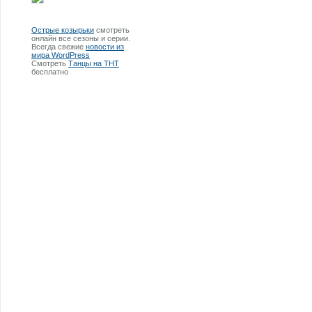
Острые козырьки
смотреть
онлайн все сезоны и серии.
Всегда свежие
новости из
мира WordPress
Смотреть
Танцы на ТНТ
бесплатно