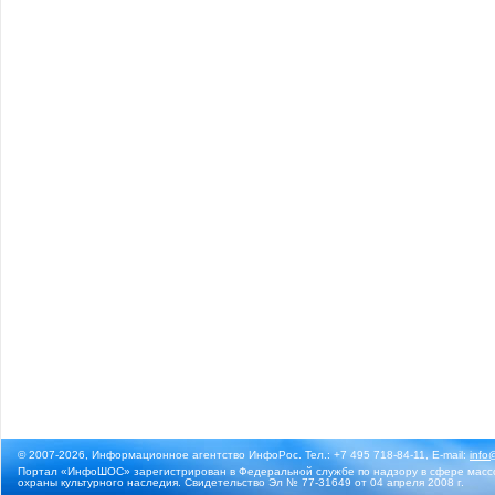
© 2007-2026, Информационное агентство ИнфоРос. Тел.: +7 495 718-84-11, E-mail:
info
Портал «ИнфоШОС» зарегистрирован в Федеральной службе по надзору в сфере массо
охраны культурного наследия. Свидетельство Эл № 77-31649 от 04 апреля 2008 г.