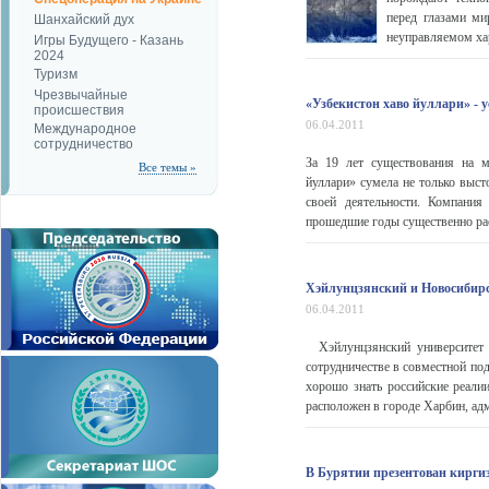
перед глазами ми
Шанхайский дух
неуправляемом хар
Игры Будущего - Казань
2024
Туризм
Чрезвычайные
«Узбекистон хаво йуллари» -
происшествия
06.04.2011
Международное
сотрудничество
За 19 лет существования на м
Все темы »
йуллари» сумела не только выст
своей деятельности. Компани
прошедшие годы существенно ра
Хэйлунцзянский и Новосибирс
06.04.2011
Хэйлунцзянский университет и
сотрудничестве в совместной по
хорошо знать российские реали
расположен в городе Харбин, адм
В Бурятии презентован кирги