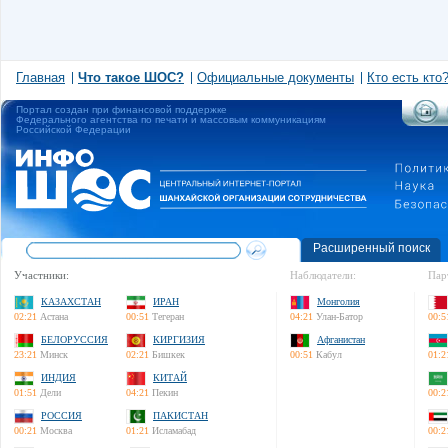
Главная
Что такое ШОС?
Официальные документы
Кто есть кто
Портал создан при финансовой поддержке
Федерального агентства по печати и массовым коммуникациям
Российской Федерации
Расширенный поиск
Участники:
Наблюдатели:
Пар
КАЗАХСТАН
ИРАН
Монголия
02:21
Астана
00:51
Тегеран
04:21
Улан-Батор
00:5
БЕЛОРУССИЯ
КИРГИЗИЯ
Афганистан
23:21
Минск
02:21
Бишкек
00:51
Кабул
01:2
ИНДИЯ
КИТАЙ
01:51
Дели
04:21
Пекин
00:2
РОССИЯ
ПАКИСТАН
00:21
Москва
01:21
Исламабад
00:2