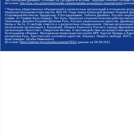
Чистопольский Джамаат, Рохнамо ба суи давлати исломи, Террористическое сообщест
Источник:
http://nac.gov.ru/terroristicheskie-i-ekstremistskie-organizacii-i-materialy.html
данные
* Перечень общественных объединений и религиозных организаций в отношении котор
Национал-большевистская партия, ВЕК РА, Рада земли Кубанской Духовно Родовой Де
Староверов-Инглингов, Нурджулар, К Богодержавию, Таблиги Джамаат, Русское наци
славян, Ат-Такфир Валь-Хиджра, Пит Буль, Национал-социалистическая рабочая парт
Череповца, Духовно-Родовая Держава Русь, Русское национальное единство, Древнер
Кровь и Честь, О свободе совести и о религиозных объединениях, Омская организаци
религиозная организация п. Боровский, Община Коренного Русского народа Щелковског
организация «Братство», Свидетели Иеговы, О противодействии экстремистской деяте
болельщиков «Фирма», Молодежная правозащитная группа МПГ, Курсом Правды и Единен
республика Русь, Арестантское уголовное единство, Башкорт, Нация и свобода, W.H.С
прав граждан, Штабы Навального
Источник:
https://minjust.gov.ru/ru/documents/7822/
данные на
06.08.2021