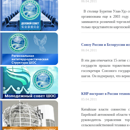
06.04.2011
В столице Бурятии Улан-Удэ со
организована еще в 2003 году
занимаются розничной торговле
только представители киргизской
Союзу России и Белоруссии ис
06.04.2011
В эти дни отмечается 15-летие 
государств прошли торжестве
госсекретаря Союзного госуда
шагов. Он подчеркнул, что верно
КНР построит в России техно
05.04.2011
Китайские власти совместно с
Еврейской автономной области 
руководитель управления 
сельскохозяйственной техники и 