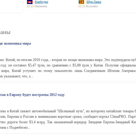
Камбоджа
Шри-Ланка
12:15
Пномпень
12:15
Коломбо
раны
щи экономика мира
но: Китай, по итогам 2010 года, - вторая по мощи экономика мира. Это подтвердила п
од: он составил $5,47 трлн, по сравнению с $5,88 трлн у Китая. Получив официальн
 мира, Китай уступает по этому показателю лишь Соединенным Штатам Америки.
 указывают, что, х...
ая в Европу будет построена 2012 году
опы и Китай свяжет автомобильный "Шелковый путь", по которому китайские товары б
зии, Европы и России в минимально короткие сроки, сообщает портал ChinaPRO. Парт
ьство дороги более $3,4 млрд. Так называемый коридор Западная Европа-Западный Ки
тана с Поднебесно...