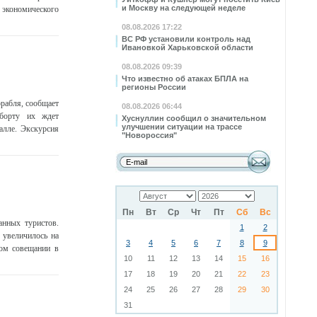
и Москву на следующей неделе
 экономического
08.08.2026 17:22
ВС РФ установили контроль над
Ивановкой Харьковской области
08.08.2026 09:39
Что известно об атаках БПЛА на
регионы России
орабля, сообщает
08.08.2026 06:44
 борту их ждет
Хуснуллин сообщил о значительном
улучшении ситуации на трассе
алле. Экскурсия
"Новороссия"
Пн
Вт
Ср
Чт
Пт
Сб
Вс
анных туристов.
1
2
 увеличилось на
3
4
5
6
7
8
9
ном совещании в
10
11
12
13
14
15
16
17
18
19
20
21
22
23
24
25
26
27
28
29
30
31