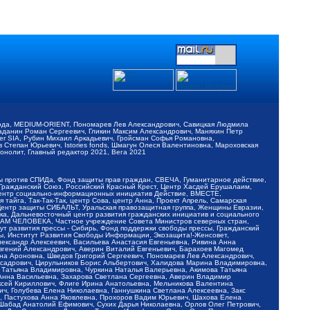
обода, MEDIUM-ORIENT, Пономарев Лев Александрович, Савицкая Людмила
Баданин Роман Сергеевич, Гликин Максим Александрович, Маняхин Петр
er SIA, Рубин Михаил Аркадьевич, Гройсман Софья Романовна,
Степан Юрьевич, Istories fonds, Шмагун Олеся Валентиновна, Мароховская
нолит, Главный редактор 2021, Вега 2021
Мы против СПИДа, Фонд защиты прав граждан, СВЕЧА, Гуманитарное действие,
 Гражданский Союз, Российский Красный Крест, Центр Хасдей Ерушалаим,
 Центр социально-информационных инициатив Действие, ВМЕСТЕ,
айга, Так-Так-Так, центр Сова, центр Анна, Проект Апрель, Самарская
Центр защиты СИБАЛЬТ, Уральская правозащитная группа, Женщины Евразии,
ка, Дальневосточный центр развития гражданских инициатив и социального
АВАМ ЧЕЛОВЕКА, Частное учреждение Совета Министров северных стран,
т развития прессы - Сибирь, Фонд поддержки свободы прессы, Гражданский
ы, Институт Развития Свободы Информации, Экозащита!-Женсовет,
ександр Алексеевич, Васильева Анастасия Евгеньевна, Ривина Анна
вгений Александрович, Аверин Виталий Евгеньевич, Барахоев Магомед
на Ароновна, Шведов Григорий Сергеевич, Пономарев Лев Александрович,
ксадрович, Цирульников Борис Альбертович, Халидова Марина Владимировна,
 Татьяна Владимировна, Чуркина Наталья Валерьевна, Акимова Татьяна
 Анна Васильевна, Захарова Светлана Сергеевна, Аверин Владимир
ксей Кириллович, Флиге Ирина Анатольевна, Мельникова Валентина
, Голубева Елена Николаевна, Ганнушкина Светлана Алексеевна, Закс
, Пастухова Анна Яковлевна, Прохоров Вадим Юрьевич, Шахова Елена
 Шабад Анатолий Ефимович, Сухих Дарья Николаевна, Орлов Олег Петрович,