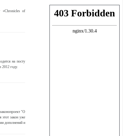
«Chronicles of
одится на посту
в 2012 году.
 законопроект "О
я этот закон уже
нии дополнений и