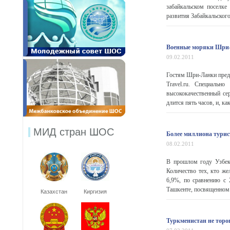
забайкальском поселке
развития Забайкальского
Военные моряки Шри-
09.02.2011
Гостям Шри-Ланки предл
Travel.ru. Специаль
высококачественный сер
длится пять часов, и, к
МИД стран ШОС
Более миллиона турис
08.02.2011
В прошлом году Узбеки
Количество тех, кто же
6,9%, по сравнению с 
Ташкенте, посвященном 
Казахстан
Киргизия
Туркменистан не тороп