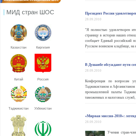
МИД стран ШОС
Президент России удовлетворе
28.09.2010
"Я полностью удовлетворен ит
страницу в истории наших отнош
сообщает Единый российский по
Русском воинском кладбище, на 
Казахстан
Киргизия
В Душанбе обсуждают пути со
28.09.2010
Китай
Россия
Конференция по вопросам ул
Таджикистаном и Афганистаном с
промышленной палаты Таджикис
таможенных и налоговых служб, б
Таджикистан
Узбекистан
«Мирная миссия-2010»: легенд
28.09.2010
Учения стран-чл