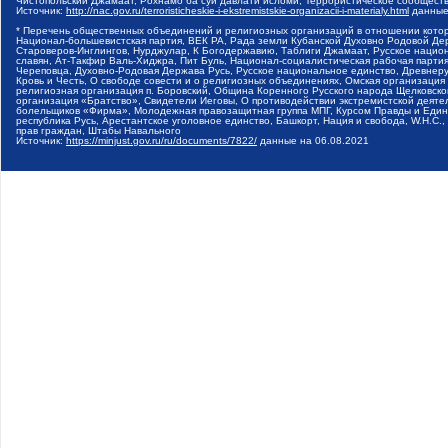
Чистопольский Джамаат, Рохнамо ба суи давлати исломи, Террористическое сообщест
Источник:
http://nac.gov.ru/terroristicheskie-i-ekstremistskie-organizacii-i-materialy.html
данные
* Перечень общественных объединений и религиозных организаций в отношении котор
Национал-большевистская партия, ВЕК РА, Рада земли Кубанской Духовно Родовой Де
Староверов-Инглингов, Нурджулар, К Богодержавию, Таблиги Джамаат, Русское наци
славян, Ат-Такфир Валь-Хиджра, Пит Буль, Национал-социалистическая рабочая парт
Череповца, Духовно-Родовая Держава Русь, Русское национальное единство, Древнер
Кровь и Честь, О свободе совести и о религиозных объединениях, Омская организаци
религиозная организация п. Боровский, Община Коренного Русского народа Щелковског
организация «Братство», Свидетели Иеговы, О противодействии экстремистской деяте
болельщиков «Фирма», Молодежная правозащитная группа МПГ, Курсом Правды и Единен
республика Русь, Арестантское уголовное единство, Башкорт, Нация и свобода, W.H.С
прав граждан, Штабы Навального
Источник:
https://minjust.gov.ru/ru/documents/7822/
данные на
06.08.2021