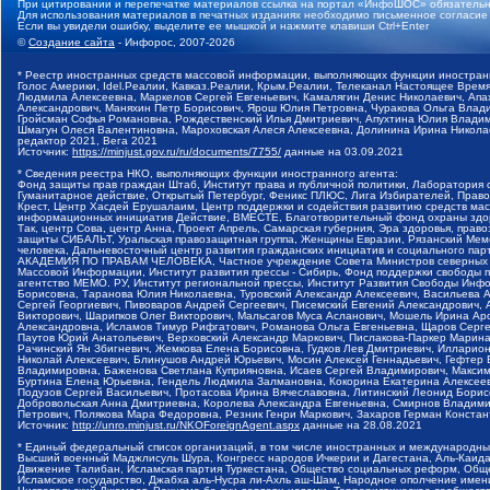
При цитировании и перепечатке материалов ссылка на портал «ИнфоШОС» обязательн
Для использования материалов в печатных изданиях необходимо письменное согласие
Если вы увидели ошибку, выделите ее мышкой и нажмите клавиши Ctrl+Enter
©
Создание сайта
- Инфорос, 2007-2026
* Реестр иностранных средств массовой информации, выполняющих функции иностранн
Голос Америки, Idel.Реалии, Кавказ.Реалии, Крым.Реалии, Телеканал Настоящее Время
Людмила Алексеевна, Маркелов Сергей Евгеньевич, Камалягин Денис Николаевич, Апах
Александрович, Маняхин Петр Борисович, Ярош Юлия Петровна, Чуракова Ольга Влади
Гройсман Софья Романовна, Рождественский Илья Дмитриевич, Апухтина Юлия Владимир
Шмагун Олеся Валентиновна, Мароховская Алеся Алексеевна, Долинина Ирина Никола
редактор 2021, Вега 2021
Источник:
https://minjust.gov.ru/ru/documents/7755/
данные на
03.09.2021
* Сведения реестра НКО, выполняющих функции иностранного агента:
Фонд защиты прав граждан Штаб, Институт права и публичной политики, Лаборатория
Гуманитарное действие, Открытый Петербург, Феникс ПЛЮС, Лига Избирателей, Правов
Крест, Центр Хасдей Ерушалаим, Центр поддержки и содействия развитию средств мас
информационных инициатив Действие, ВМЕСТЕ, Благотворительный фонд охраны здоров
Так, центр Сова, центр Анна, Проект Апрель, Самарская губерния, Эра здоровья, пр
защиты СИБАЛЬТ, Уральская правозащитная группа, Женщины Евразии, Рязанский Мемо
человека, Дальневосточный центр развития гражданских инициатив и социального пар
АКАДЕМИЯ ПО ПРАВАМ ЧЕЛОВЕКА, Частное учреждение Совета Министров северных стр
Массовой Информации, Институт развития прессы - Сибирь, Фонд поддержки свободы 
агентство МЕМО. РУ, Институт региональной прессы, Институт Развития Свободы Инф
Борисовна, Таранова Юлия Николаевна, Туровский Александр Алексеевич, Васильева 
Сергей Георгиевич, Пивоваров Андрей Сергеевич, Писемский Евгений Александрович,
Викторович, Шарипков Олег Викторович, Мальсагов Муса Асланович, Мошель Ирина Ар
Александровна, Исламов Тимур Рифгатович, Романова Ольга Евгеньевна, Щаров Серг
Паутов Юрий Анатольевич, Верховский Александр Маркович, Пислакова-Паркер Марина
Рачинский Ян Збигневич, Жемкова Елена Борисовна, Гудков Лев Дмитриевич, Иллари
Николай Алексеевич, Блинушов Андрей Юрьевич, Мосин Алексей Геннадьевич, Гефтер
Владимировна, Баженова Светлана Куприяновна, Исаев Сергей Владимирович, Максим
Буртина Елена Юрьевна, Гендель Людмила Залмановна, Кокорина Екатерина Алексеев
Подузов Сергей Васильевич, Протасова Ирина Вячеславовна, Литинский Леонид Борис
Добровольская Анна Дмитриевна, Королева Александра Евгеньевна, Смирнов Владими
Петрович, Полякова Мара Федоровна, Резник Генри Маркович, Захаров Герман Конста
Источник:
http://unro.minjust.ru/NKOForeignAgent.aspx
данные на
28.08.2021
* Единый федеральный список организаций, в том числе иностранных и международны
Высший военный Маджлисуль Шура, Конгресс народов Ичкерии и Дагестана, Аль-Каида, 
Движение Талибан, Исламская партия Туркестана, Общество социальных реформ, Общес
Исламское государство, Джабха аль-Нусра ли-Ахль аш-Шам, Народное ополчение имен