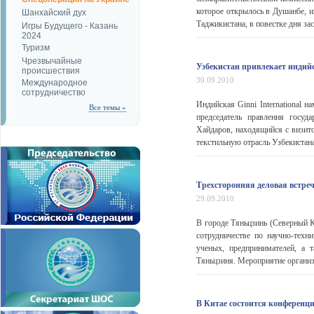
которое открылось в Душанбе, 
Шанхайский дух
Таджикистана, в повестке дня зас
Игры Будущего - Казань
2024
Туризм
Чрезвычайные
Узбекистан привлекает индийс
происшествия
30.09.2010
Международное
сотрудничество
Индийская Ginni International 
Все темы »
председатель правления госуд
Хайдаров, находящийся с визит
текстильную отрасль Узбекистана 
Трехсторонняя деловая встреч
29.09.2010
В городе Тяньцзинь (Северный К
сотрудничестве по научно-техн
ученых, предпринимателей, а 
Тяньцзиня. Мероприятие организ
В Китае состоится конференц