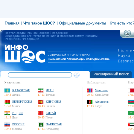
Главная
Что такое ШОС?
Официальные документы
Кто есть кто
Портал создан при финансовой поддержке
Федерального агентства по печати и массовым коммуникациям
Российской Федерации
Расширенный поиск
Участники:
Наблюдатели:
Пар
КАЗАХСТАН
ИРАН
Монголия
18:43
Астана
17:13
Тегеран
20:43
Улан-Батор
17:1
БЕЛОРУССИЯ
КИРГИЗИЯ
Афганистан
15:43
Минск
18:43
Бишкек
17:13
Кабул
17:4
ИНДИЯ
КИТАЙ
18:13
Дели
20:43
Пекин
16:4
РОССИЯ
ПАКИСТАН
16:43
Москва
17:43
Исламабад
16:4