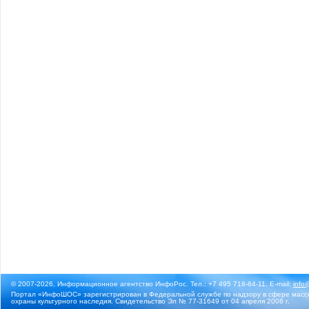
© 2007-2026, Информационное агентство ИнфоРос. Тел.: +7 495 718-84-11, E-mail:
info
Портал «ИнфоШОС» зарегистрирован в Федеральной службе по надзору в сфере массо
охраны культурного наследия. Свидетельство Эл № 77-31649 от 04 апреля 2008 г.