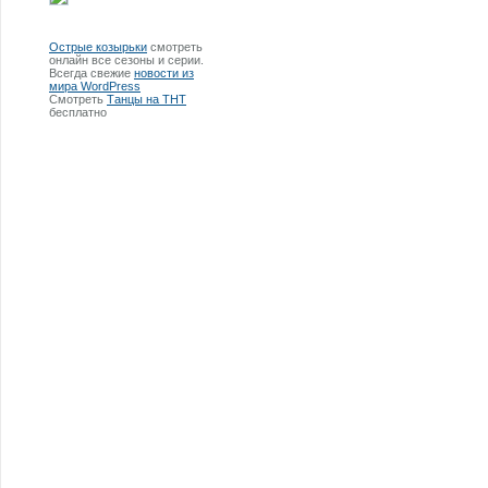
Острые козырьки
смотреть
онлайн все сезоны и серии.
Всегда свежие
новости из
мира WordPress
Смотреть
Танцы на ТНТ
бесплатно