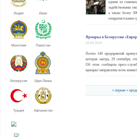
одним из главных
задействованы око
а также более 30
Индия
Иран
сепаратистскими г
Ярмарка в Белоруссии «Еврор
28.09.2010
Монголия
Пакистан
Почти 140 предприятий примут
которая завтра, 29 сентября, о
Об этом сообщила пресс-служб
ярмарке направлены всем минист
Белорусия
Шри-Ланка
« первая
« пре
Турция
Афганистан