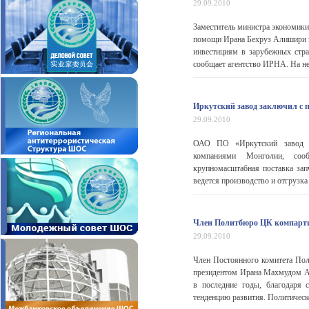
29.09.2010
Заместитель министра экономики
помощи Ирана Бехруз Алишири за
инвестициям в зарубежных стра
сообщает агентство ИРНА. На не
Иркутский завод заключил с
29.09.2010
ОАО ПО «Иркутский завод т
компаниями Монголии, сооб
крупномасштабная поставка зап
ведется производство и отгрузка 
Член Политбюро ЦК компарти
29.09.2010
Член Постоянного комитета По
президентом Ирана Махмудом Ах
в последние годы, благодаря
тенденцию развития. Политическ