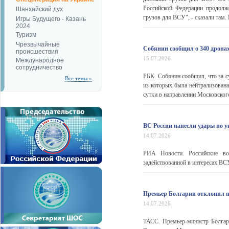
Российской Федерации продолж
Шанхайский дух
грузов для ВСУ", - сказали там.
Игры Будущего - Казань
2024
Туризм
Чрезвычайные
Собянин сообщил о 340 дронах
происшествия
15.07.2026
Международное
сотрудничество
РБК. Собянин сообщил, что за с
Все темы »
из которых была нейтрализована
сутки в направлении Московского
ВС России нанесли удары по 
14.07.2026
РИА Новости. Российские вой
задействованной в интересах ВС
Премьер Болгарии отклонил 
14.07.2026
ТАСС. Премьер-министр Болгар