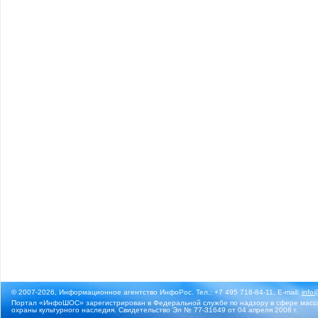
© 2007-2026, Информационное агентство ИнфоРос. Тел.: +7 495 718-84-11, E-mail:
info
Портал «ИнфоШОС» зарегистрирован в Федеральной службе по надзору в сфере массо
охраны культурного наследия. Свидетельство Эл № 77-31649 от 04 апреля 2008 г.