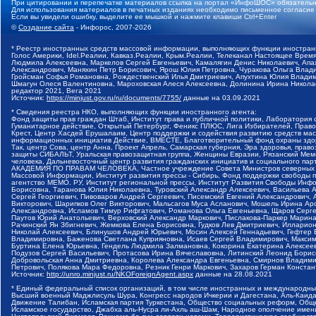
При цитировании и перепечатке материалов ссылка на портал «ИнфоШОС» обязательн
Для использования материалов в печатных изданиях необходимо письменное согласие
Если вы увидели ошибку, выделите ее мышкой и нажмите клавиши Ctrl+Enter
©
Создание сайта
- Инфорос, 2007-2026
* Реестр иностранных средств массовой информации, выполняющих функции иностранн
Голос Америки, Idel.Реалии, Кавказ.Реалии, Крым.Реалии, Телеканал Настоящее Время
Людмила Алексеевна, Маркелов Сергей Евгеньевич, Камалягин Денис Николаевич, Апах
Александрович, Маняхин Петр Борисович, Ярош Юлия Петровна, Чуракова Ольга Влади
Гройсман Софья Романовна, Рождественский Илья Дмитриевич, Апухтина Юлия Владимир
Шмагун Олеся Валентиновна, Мароховская Алеся Алексеевна, Долинина Ирина Никола
редактор 2021, Вега 2021
Источник:
https://minjust.gov.ru/ru/documents/7755/
данные на
03.09.2021
* Сведения реестра НКО, выполняющих функции иностранного агента:
Фонд защиты прав граждан Штаб, Институт права и публичной политики, Лаборатория
Гуманитарное действие, Открытый Петербург, Феникс ПЛЮС, Лига Избирателей, Правов
Крест, Центр Хасдей Ерушалаим, Центр поддержки и содействия развитию средств мас
информационных инициатив Действие, ВМЕСТЕ, Благотворительный фонд охраны здоров
Так, центр Сова, центр Анна, Проект Апрель, Самарская губерния, Эра здоровья, пр
защиты СИБАЛЬТ, Уральская правозащитная группа, Женщины Евразии, Рязанский Мемо
человека, Дальневосточный центр развития гражданских инициатив и социального пар
АКАДЕМИЯ ПО ПРАВАМ ЧЕЛОВЕКА, Частное учреждение Совета Министров северных стр
Массовой Информации, Институт развития прессы - Сибирь, Фонд поддержки свободы 
агентство МЕМО. РУ, Институт региональной прессы, Институт Развития Свободы Инф
Борисовна, Таранова Юлия Николаевна, Туровский Александр Алексеевич, Васильева 
Сергей Георгиевич, Пивоваров Андрей Сергеевич, Писемский Евгений Александрович,
Викторович, Шарипков Олег Викторович, Мальсагов Муса Асланович, Мошель Ирина Ар
Александровна, Исламов Тимур Рифгатович, Романова Ольга Евгеньевна, Щаров Серг
Паутов Юрий Анатольевич, Верховский Александр Маркович, Пислакова-Паркер Марина
Рачинский Ян Збигневич, Жемкова Елена Борисовна, Гудков Лев Дмитриевич, Иллари
Николай Алексеевич, Блинушов Андрей Юрьевич, Мосин Алексей Геннадьевич, Гефтер
Владимировна, Баженова Светлана Куприяновна, Исаев Сергей Владимирович, Максим
Буртина Елена Юрьевна, Гендель Людмила Залмановна, Кокорина Екатерина Алексеев
Подузов Сергей Васильевич, Протасова Ирина Вячеславовна, Литинский Леонид Борис
Добровольская Анна Дмитриевна, Королева Александра Евгеньевна, Смирнов Владими
Петрович, Полякова Мара Федоровна, Резник Генри Маркович, Захаров Герман Конста
Источник:
http://unro.minjust.ru/NKOForeignAgent.aspx
данные на
28.08.2021
* Единый федеральный список организаций, в том числе иностранных и международны
Высший военный Маджлисуль Шура, Конгресс народов Ичкерии и Дагестана, Аль-Каида, 
Движение Талибан, Исламская партия Туркестана, Общество социальных реформ, Общес
Исламское государство, Джабха аль-Нусра ли-Ахль аш-Шам, Народное ополчение имен