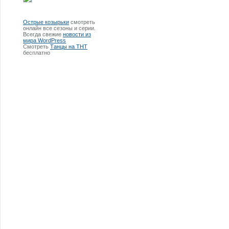
Острые козырьки
смотреть
онлайн все сезоны и серии.
Всегда свежие
новости из
мира WordPress
Смотреть
Танцы на ТНТ
бесплатно