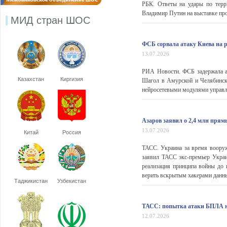
РБК. Ответы на удары по терр
Владимир Путин на выставке про
МИД стран ШОС
ФСБ сорвала атаку Киева на 
13.07.2026
РИА Новости. ФСБ задержала а
Казахстан
Киргизия
Шагол в Амурской и Челябинск
нейросетевыми модулями управле
Азаров заявил о 2,4 млн пря
13.07.2026
Китай
Россия
ТАСС. Украина за время вооруж
заявил ТАСС экс-премьер Украи
реализация принципа войны до 
верить вскрытым хакерами данны
Таджикистан
Узбекистан
ТАСС: попытка атаки БПЛА на
12.07.2026