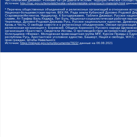
Чистопольский Джамаат, Рохнамо ба суи давлати исломи, Террористическое сообщест
Источник:
http://nac.gov.ru/terroristicheskie-i-ekstremistskie-organizacii-i-materialy.html
данные
* Перечень общественных объединений и религиозных организаций в отношении котор
Национал-большевистская партия, ВЕК РА, Рада земли Кубанской Духовно Родовой Де
Староверов-Инглингов, Нурджулар, К Богодержавию, Таблиги Джамаат, Русское наци
славян, Ат-Такфир Валь-Хиджра, Пит Буль, Национал-социалистическая рабочая парт
Череповца, Духовно-Родовая Держава Русь, Русское национальное единство, Древнер
Кровь и Честь, О свободе совести и о религиозных объединениях, Омская организаци
религиозная организация п. Боровский, Община Коренного Русского народа Щелковског
организация «Братство», Свидетели Иеговы, О противодействии экстремистской деяте
болельщиков «Фирма», Молодежная правозащитная группа МПГ, Курсом Правды и Единен
республика Русь, Арестантское уголовное единство, Башкорт, Нация и свобода, W.H.С
прав граждан, Штабы Навального
Источник:
https://minjust.gov.ru/ru/documents/7822/
данные на
06.08.2021