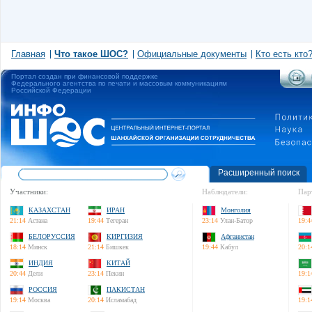
Главная
Что такое ШОС?
Официальные документы
Кто есть кто
Портал создан при финансовой поддержке
Федерального агентства по печати и массовым коммуникациям
Российской Федерации
Расширенный поиск
Участники:
Наблюдатели:
Пар
КАЗАХСТАН
ИРАН
Монголия
21:14
Астана
19:44
Тегеран
23:14
Улан-Батор
19:4
БЕЛОРУССИЯ
КИРГИЗИЯ
Афганистан
18:14
Минск
21:14
Бишкек
19:44
Кабул
20:1
ИНДИЯ
КИТАЙ
20:44
Дели
23:14
Пекин
19:1
РОССИЯ
ПАКИСТАН
19:14
Москва
20:14
Исламабад
19:1