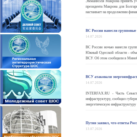
Эмманюэля Макрона принять уча
президента Макрона для Болгар
настаивает на продолжении финан
ВС России нанесли групповые
14.07.2026
ВС России ночью нанесли групп
Южный Одесской области - объ
ВСУ. Об этом сообщили в Минобо
ВСУ атаковали энергоинфраст
14.07.2026
INTERFAX.RU - Часть Севастоп
инфраструктуру, сообщил губерн
энергетическую инфраструктуру ча
Путин заявил, что ответы Росс
13.07.2026