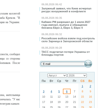
06.08.2026 06:42
Залужный заявил, что Киев исчерпал
ресурс вооружений в конфликте
узским коллегой
жба Кремля. "В
06.08.2026 06:35
ции на Украине.
Кабмин РФ разрешил до 1 июля 2027
года импорт, выпуск и обращение
бензина Евро 2, Евро 3, Евро 4
06.08.2026 06:32
Российские войска взяли под контроль
село Зарница в Запорожской области
06.08.2026 06:28
ТАСС подсчитал потери Украины от
сности, сообщил
блокады портов
ницы со стороны
боевиков. После
Пн
Вт
Ср
Чт
Пт
Сб
Вс
1
2
3
4
5
6
7
8
9
ова, жительница
10
11
12
13
14
15
16
ончалась. "У нас
17
18
19
20
21
22
23
телеграм-канале.
24
25
26
27
28
29
30