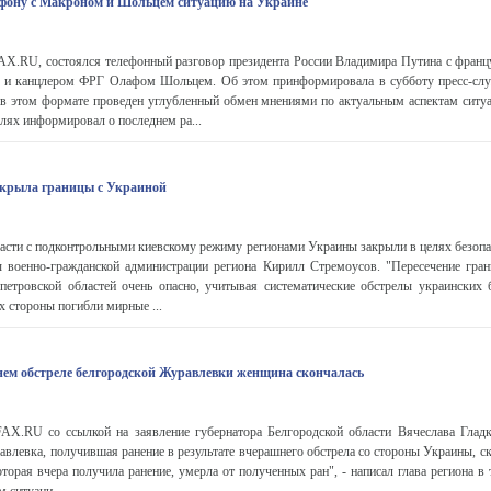
ефону с Макроном и Шольцем ситуацию на Украине
.RU, состоялся телефонный разговор президента России Владимира Путина с франц
и канцлером ФРГ Олафом Шольцем. Об этом принформировала в субботу пресс-слу
 в этом формате проведен углубленный обмен мнениями по актуальным аспектам ситуа
алях информировал о последнем ра...
акрыла границы с Украиной
асти с подконтрольными киевскому режиму регионами Украины закрыли в целях безопа
военно-гражданской администрации региона Кирилл Стремоусов. "Пересечение гра
петровской областей очень опасно, учитывая систематические обстрелы украинских 
х стороны погибли мирные ...
ем обстреле белгородской Журавлевки женщина скончалась
.RU со ссылкой на заявление губернатора Белгородской области Вячеслава Гладк
авлевка, получившая ранение в результате вчерашнего обстрела со стороны Украины, ск
торая вчера получила ранение, умерла от полученных ран", - написал глава региона в 