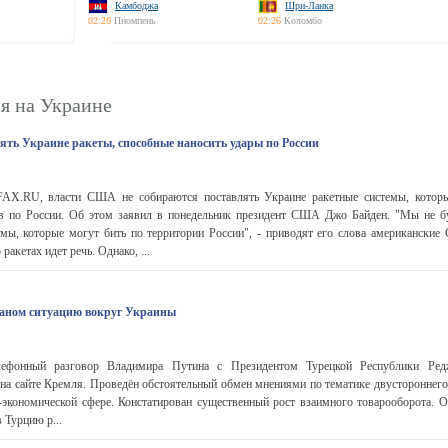
Камбоджа
Шри-Ланка
02:26
Пномпень
02:26
Коломбо
я на Украине
ять Украине ракеты, способные наносить удары по России
X.RU, власти США не собираются поставлять Украине ракетные системы, котор
ов по России. Об этом заявил в понедельник президент США Джо Байден. "Мы не б
емы, которые могут бить по территории России", - приводят его слова американские
ракетах идет речь. Однако, ...
ганом ситуацию вокруг Украины
елефонный разговор Владимира Путина с Президентом Турецкой Республики Ре
на сайте Кремля. Проведён обстоятельный обмен мнениями по тематике двустороннего 
о-экономической сфере. Констатирован существенный рост взаимного товарооборота. 
 Турцию р...