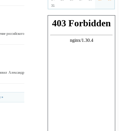
31
ние российского
.
аявил Александр
 »