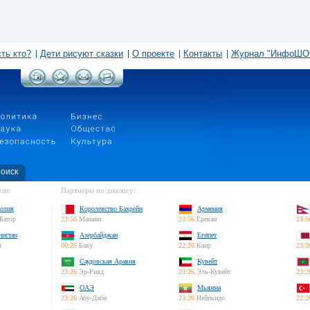
сть кто?
Дети рисуют сказки
О проекте
Контакты
Журнал "ИнфоШО
оиск
ли:
Партнеры по диалогу:
олия
Королевство Бахрейн
Армения
Батор
23:56
Манама
23:56
Ереван
23:5
нистан
Азербайджан
Египет
л
00:26
Баку
22:26
Каир
23:2
Саудовская Аравия
Кувейт
23:26
Эр-Рияд
23:26
Эль-Кувейт
23:2
ОАЭ
Мьянма
23:26
Абу-Даби
23:26
Нейпьидо
22:2