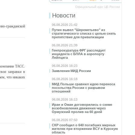
Официальный курс ЦБ России
Новости
06.08.2026 21:42
нно-гражданской
Путин вывел "Шереметьево" из
стратегического списка с целью снять
препятствие для приватизации
06.08.2026 21:39
Генпрокуратура ФРГ расследует
инцидента с БПЛА в аэропорту
Лейпцига
06.08.2026 16:23
 компании ТАСС.
Заявления МИД России
свои заправки в
аем, что никаких
06.08.2026 16:18
МИД Польши сравнил идею переноса
посольства России с разрывом
отношений
06.08.2026 16:13
Иран и Оман договорились о схеме
возобновления движения через
Ормузский пролив на 60 дней
06.08.2026 07:50
СКР сообщил о 640 погибших мирных
жителях при вторжении ВСУ в Курскую
область