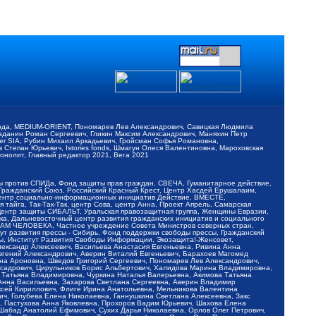
обода, MEDIUM-ORIENT, Пономарев Лев Александрович, Савицкая Людмила
Баданин Роман Сергеевич, Гликин Максим Александрович, Маняхин Петр
er SIA, Рубин Михаил Аркадьевич, Гройсман Софья Романовна,
Степан Юрьевич, Istories fonds, Шмагун Олеся Валентиновна, Мароховская
нолит, Главный редактор 2021, Вега 2021
Мы против СПИДа, Фонд защиты прав граждан, СВЕЧА, Гуманитарное действие,
 Гражданский Союз, Российский Красный Крест, Центр Хасдей Ерушалаим,
 Центр социально-информационных инициатив Действие, ВМЕСТЕ,
айга, Так-Так-Так, центр Сова, центр Анна, Проект Апрель, Самарская
Центр защиты СИБАЛЬТ, Уральская правозащитная группа, Женщины Евразии,
ка, Дальневосточный центр развития гражданских инициатив и социального
АВАМ ЧЕЛОВЕКА, Частное учреждение Совета Министров северных стран,
т развития прессы - Сибирь, Фонд поддержки свободы прессы, Гражданский
ы, Институт Развития Свободы Информации, Экозащита!-Женсовет,
ександр Алексеевич, Васильева Анастасия Евгеньевна, Ривина Анна
вгений Александрович, Аверин Виталий Евгеньевич, Барахоев Магомед
на Ароновна, Шведов Григорий Сергеевич, Пономарев Лев Александрович,
ксадрович, Цирульников Борис Альбертович, Халидова Марина Владимировна,
 Татьяна Владимировна, Чуркина Наталья Валерьевна, Акимова Татьяна
 Анна Васильевна, Захарова Светлана Сергеевна, Аверин Владимир
ксей Кириллович, Флиге Ирина Анатольевна, Мельникова Валентина
, Голубева Елена Николаевна, Ганнушкина Светлана Алексеевна, Закс
, Пастухова Анна Яковлевна, Прохоров Вадим Юрьевич, Шахова Елена
 Шабад Анатолий Ефимович, Сухих Дарья Николаевна, Орлов Олег Петрович,