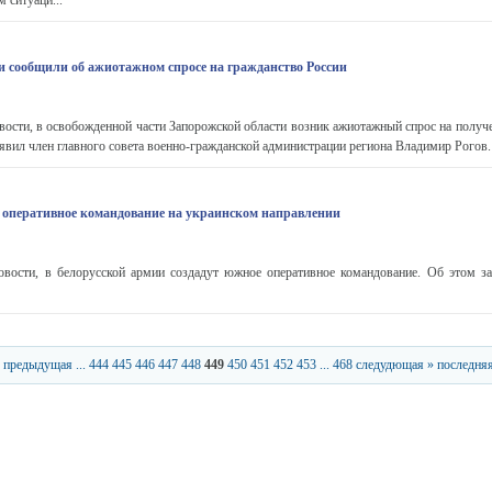
м ситуаци...
и сообщили об ажиотажном спросе на гражданство России
сти, в освобожденной части Запорожской области возник ажиотажный спрос на получе
аявил член главного совета военно-гражданской администрации региона Владимир Рогов
т оперативное командование на украинском направлении
сти, в белорусской армии создадут южное оперативное командование. Об этом з
 предыдущая
...
444
445
446
447
448
449
450
451
452
453
...
468
следудющая »
последняя