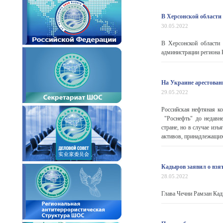
В Херсонской области
30.05.2022
В Херсонской области 
администрации региона
На Украине арестова
29.05.2022
Российская нефтяная к
"Роснефть" до недавне
стране, но в случае изъ
активов, принадлежащих
Кадыров заявил о взя
28.05.2022
Глава Чечни Рамзан Кады