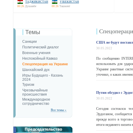
ТАДЖИКИСТАН
УЗБЕКИСТАН
00:26
Душанбе
00:26
Ташкент
Спецопераци
Темы
Санкции
США не будут поставл
Политический диалог
30.05.2022
Военные учения
Неспокойный Кавказ
По сообщению INTERFA
использовать для удар
Спецоперация на Украине
Украине ракетные сист
Шанхайский дух
уточнил, о каких именно 
Игры Будущего - Казань
2024
Туризм
Чрезвычайные
Путин обсудил с Эрдо
происшествия
30.05.2022
Международное
сотрудничество
Сегодня состоялся т
Все темы »
Эрдоганом, сообщаетcя 
прежде всего в торгов
итоги недавнего визита в