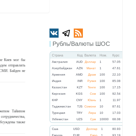
Рубль/Валюты ШОС
Страна
Код
Валюта
Ном.
Курс
ые Киев мог бы
Австралия
AUD
Доллар
1
57.05
удем отправлять
Азербайджан
AZN
Манат
1
47.61
 СМИ. Байден не
Армения
AMD
Драм
100
22.10
Индия
INR
Рупия
100
85.08
Казахстан
KZT
Тенге
100
17.15
Киргизия
KGS
Сом
100
92.54
КНР
CNY
Юань
1
11.97
Таджикистан
TJS
Сомони
10
87.61
джепом Тайипом
Турецкая
TRY
Лира
10
17.03
сотрудничества,
Узбекистан
UZS
Сум
10000
68.08
Обсуждены также
Cша
USD
Доллар
1
80.93
Eвропа
EUR
Евро
1
93.19