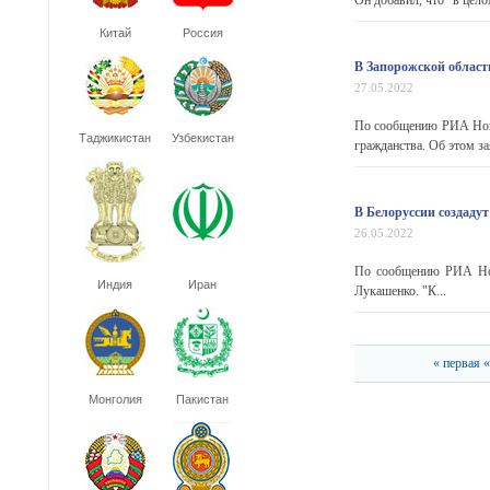
Он добавил, что "в цело
Китай
Россия
В Запорожской област
27.05.2022
По сообщению РИА Ново
Таджикистан
Узбекистан
гражданства. Об этом з
В Белоруссии создаду
26.05.2022
По сообщению РИА Ново
Индия
Иран
Лукашенко. "К...
« первая
«
Монголия
Пакистан