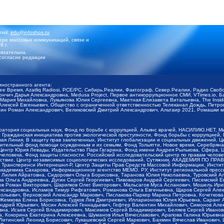
mail:
info@infoshos.ru
ре массовых коммуникаций, связи и
8 г.
язательна.
согласие редакции
иностранного агента:
щее Время, Azatliq Radiosi, PCE/PC, Сибирь.Реалии, Фактограф, Север.Реалии, Радио Св
ончич Дарья Александровна, Medusa Project, Первое антикоррупционное СМИ, VTimes.io, 
ария Михайловна, Лукьянова Юлия Сергеевна, Маетная Елизавета Витальевна, The Insid
ексей Евгеньевич, Общество с ограниченной ответственностью Телеканал Дождь, Петров 
н Роман Александрович, Великовский Дмитрий Александрович, Альтаир 2021, Ромашки мо
оратория социальных наук, Фонд по борьбе с коррупцией, Альянс врачей, НАСИЛИЮ.НЕТ, 
Гражданская инициатива против экологической преступности, Фонд борьбы с коррупцией,
чая Линия, В защиту прав заключенных, Институт глобализации и социальных движений,
тельный фонд помощи осужденным и их семьям, Фонд Тольятти, Новое время, Серебряная т
Центр Юрия Левады, Издательство Парк Гагарина, Фонд имени Андрея Рылькова, Сфера, 
еловека, Фонд защиты гласности, Российский исследовательский центр по правам челове
йствие, Центр независимых социологических исследований, Сутяжник, АКАДЕМИЯ ПО ПР
р Трансперенси Интернешнл-Р, Центр Защиты Прав Средств Массовой Информации, Институ
 академика Сахарова, Информационное агентство МЕМО. РУ, Институт региональной пресс
Лилия Айратовна, Сидорович Ольга Борисовна, Таранова Юлия Николаевна, Туровский Ал
а Ольга Андреевна, Дугин Сергей Георгиевич, Пивоваров Андрей Сергеевич, Писемский Е
в Роман Викторович, Шарипков Олег Викторович, Мальсагов Муса Асланович, Мошель Ири
ександровна, Исламов Тимур Рифгатович, Романова Ольга Евгеньевна, Щаров Сергей Але
льевич, Верховский Александр Маркович, Пислакова-Паркер Марина Петровна, Кочеткова
, Жемкова Елена Борисовна, Гудков Лев Дмитриевич, Илларионова Юлия Юрьевна, Саранг
Андрей Юрьевич, Мосин Алексей Геннадьевич, Гефтер Валентин Михайлович, Симонов Але
а, Исаев Сергей Владимирович, Максимов Сергей Владимирович, Беляев Сергей Иванович
 Кокорина Екатерина Алексеевна, Шуманов Илья Вячеславович, Арапова Галина Юрьевна
Литинский Леонид Борисович, Лукашевский Сергей Маркович, Бахмин Вячеслав Иванович,