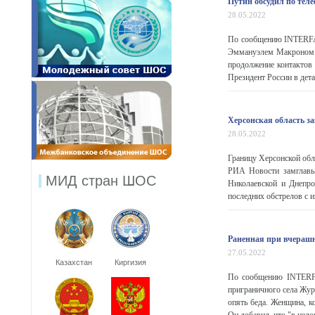
Путин обсудил по тел
28.05.2022
По сообщению INTERFAX
Эммануэлем Макроном 
продолжение контактов
Президент России в дет
Херсонская область з
28.05.2022
Границу Херсонской обл
РИА Новости замглавы 
МИД стран ШОС
Николаевской и Днепро
последних обстрелов с и
Раненная при вчерашн
27.05.2022
Казахстан
Киргизия
По сообщению INTERFAX
приграничного села Жур
опять беда. Женщина, ко