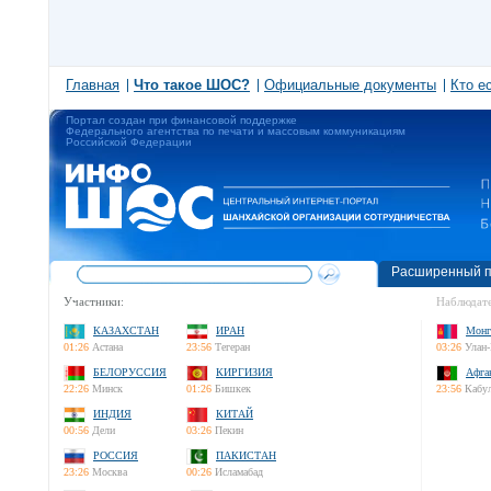
Главная
Что такое ШОС?
Официальные документы
Кто е
Портал создан при финансовой поддержке
Федерального агентства по печати и массовым коммуникациям
Российской Федерации
Расширенный п
Участники:
Наблюдате
КАЗАХСТАН
ИРАН
Монг
01:26
Астана
23:56
Тегеран
03:26
Улан-
БЕЛОРУССИЯ
КИРГИЗИЯ
Афга
22:26
Минск
01:26
Бишкек
23:56
Кабу
ИНДИЯ
КИТАЙ
00:56
Дели
03:26
Пекин
РОССИЯ
ПАКИСТАН
23:26
Москва
00:26
Исламабад