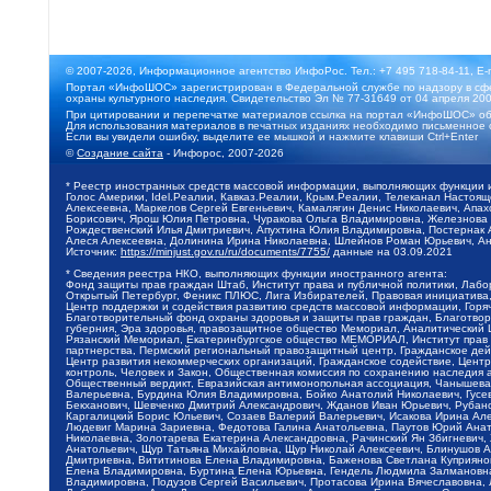
© 2007-2026, Информационное агентство ИнфоРос. Тел.: +7 495 718-84-11, E-
Портал «ИнфоШОС» зарегистрирован в Федеральной службе по надзору в сфе
охраны культурного наследия. Свидетельство Эл № 77-31649 от 04 апреля 200
При цитировании и перепечатке материалов ссылка на портал «ИнфоШОС» об
Для использования материалов в печатных изданиях необходимо письменное 
Если вы увидели ошибку, выделите ее мышкой и нажмите клавиши Ctrl+Enter
©
Создание сайта
- Инфорос, 2007-2026
* Реестр иностранных средств массовой информации, выполняющих функции 
Голос Америки, Idel.Реалии, Кавказ.Реалии, Крым.Реалии, Телеканал Настоя
Алексеевна, Маркелов Сергей Евгеньевич, Камалягин Денис Николаевич, Апах
Борисович, Ярош Юлия Петровна, Чуракова Ольга Владимировна, Железнова М
Рождественский Илья Дмитриевич, Апухтина Юлия Владимировна, Постернак Ал
Алеся Алексеевна, Долинина Ирина Николаевна, Шлейнов Роман Юрьевич, Ани
Источник:
https://minjust.gov.ru/ru/documents/7755/
данные на
03.09.2021
* Сведения реестра НКО, выполняющих функции иностранного агента:
Фонд защиты прав граждан Штаб, Институт права и публичной политики, Лаб
Открытый Петербург, Феникс ПЛЮС, Лига Избирателей, Правовая инициатива, 
Центр поддержки и содействия развитию средств массовой информации, Горя
Благотворительный фонд охраны здоровья и защиты прав граждан, Благотвори
губерния, Эра здоровья, правозащитное общество Мемориал, Аналитический 
Рязанский Мемориал, Екатеринбургское общество МЕМОРИАЛ, Институт прав ч
партнерства, Пермский региональный правозащитный центр, Гражданское де
Центр развития некоммерческих организаций, Гражданское содействие, Цент
контроль, Человек и Закон, Общественная комиссия по сохранению наследия
Общественный вердикт, Евразийская антимонопольная ассоциация, Чанышева 
Валерьевна, Бурдина Юлия Владимировна, Бойко Анатолий Николаевич, Гусев
Бекханович, Шевченко Дмитрий Александрович, Жданов Иван Юрьевич, Рубано
Каргалицкий Борис Юльевич, Созаев Валерий Валерьевич, Исакова Ирина Ал
Людевиг Марина Зариевна, Федотова Галина Анатольевна, Паутов Юрий Анато
Николаевна, Золотарева Екатерина Александровна, Рачинский Ян Збигневич
Анатольевич, Щур Татьяна Михайловна, Щур Николай Алексеевич, Блинушов 
Дмитриевна, Вититинова Елена Владимировна, Баженова Светлана Куприяновн
Елена Владимировна, Буртина Елена Юрьевна, Гендель Людмила Залмановна,
Владимировна, Подузов Сергей Васильевич, Протасова Ирина Вячеславовна, 