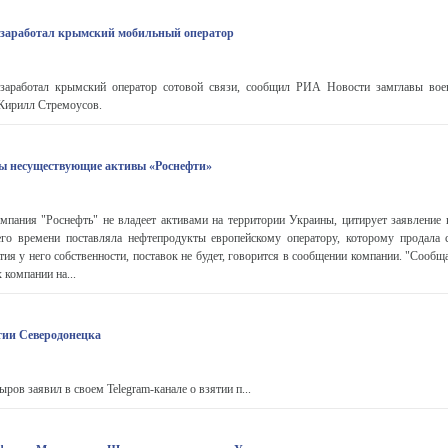
 заработал крымский мобильный оператор
заработал крымский оператор сотовой связи, сообщил РИА Новости замглавы вое
 Кирилл Стремоусов.
ны несуществующие активы «Роснефти»
омпания "Роснефть" не владеет активами на территории Украины, цитирует заявление
го времени поставляла нефтепродукты европейскому оператору, которому продала 
ятия у него собственности, поставок не будет, говорится в сообщении компании. "Сообщ
 компании на...
тии Северодонецка
ров заявил в своем Telegram-канале о взятии п...