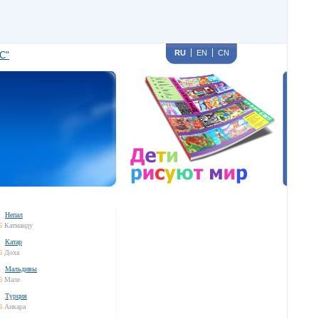
RU
EN
CN
С"
Непал
6
Катманду
Катар
6
Доха
Мальдивы
6
Мале
Турция
6
Анкара