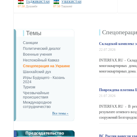
ТАДЖИКИСТАН
УЗБЕКИСТАН
07:50
Душанбе
07:50
Ташкент
Спецопераци
Темы
Санкции
Складской комплекс з
Политический диалог
22.07.2026
Военные учения
Неспокойный Кавказ
INTERFAX.RU - Складск
многоквартирных дома
Спецоперация на Украине
многоквартирных дома. В
Шанхайский дух
Игры Будущего - Казань
2024
Туризм
Повреждена плотина 
Чрезвычайные
21.07.2026
происшествия
Международное
INTERFAX.RU - В резул
сотрудничество
результате огневого во
Все темы »
сооружений Белгородског
ВС России нанесли уд