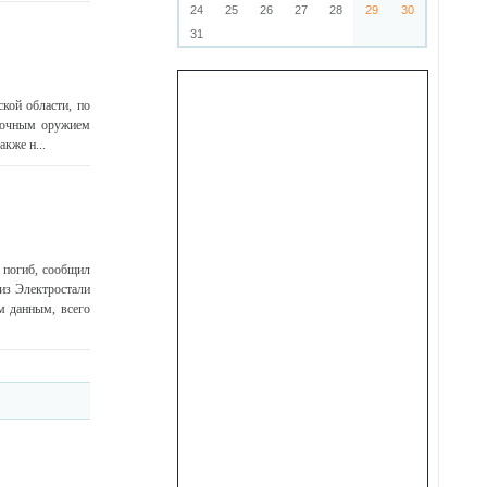
24
25
26
27
28
29
30
31
кой области, по
точным оружием
кже н...
 погиб, сообщил
 из Электростали
м данным, всего