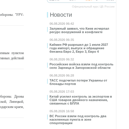
Официальный курс ЦБ России
Новости
нобороны. "FPV-
06.08.2026 06:42
Залужный заявил, что Киев исчерпал
ресурс вооружений в конфликте
06.08.2026 06:35
Кабмин РФ разрешил до 1 июля 2027
года импорт, выпуск и обращение
бензина Евро 2, Евро 3, Евро 4
ленным пунктом
тивных действий
06.08.2026 06:32
Российские войска взяли под контроль
село Зарница в Запорожской области
06.08.2026 06:28
ТАСС подсчитал потери Украины от
блокады портов
05.08.2026 17:03
обороны. Дроны
Китай усилил контроль за экспортом в
США товаров двойного назначения,
кой, Липецкой,
связанных с БПЛА
нодарским краем,
05.08.2026 16:58
ВС России взяли под контроль два
населенных пункта в зоне
спецоперации