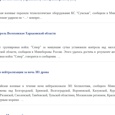
ие военные поразили технологическое оборудование КС "Сумская", сообщили в Ми
кне ударили по <...> компрес...
роль Волоховское Харьковской области
 группировки войск "Север" за минувшие сутки установили контроль над насе
кой области, сообщили в Минобороны России. Этого удалось достичь в результате ак
ки войск "Север", говорится в сообщении. ...
 нейтрализации за ночь 381 дрона
ские военные в течение ночи нейтрализовали 381 беспилотник, сообщило Мин
жены над Белгородской, Брянской, Волгоградской, Воронежской, Калужской, Курс
 Рязанской, Смоленской, Тамбовской, Тульской областями, Московским регионом, Крас
рным морями. ...