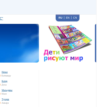
RU
EN
CN
С"
Непал
0
Катманду
Катар
0
Доха
Мальдивы
0
Мале
Турция
0
Анкара