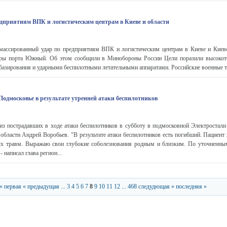
дприятиям ВПК и логистическим центрам в Киеве и области
ассированный удар по предприятиям ВПК и логистическим центрам в Киеве и Киевс
уры порта Южный. Об этом сообщили в Минобороны России Цели поразили высоко
базирования и ударными беспилотными летательными аппаратами. Российские военные та
Подмосковье в результате утренней атаки беспилотников
 пострадавших в ходе атаки беспилотников в субботу в подмосковной Электростали
области Андрей Воробьев. "В результате атаки беспилотников есть погибший. Пациент
ых травм. Выражаю свои глубокие соболезнования родным и близким. По уточненны
- написал глава регион...
« первая
« предыдущая
...
3
4
5
6
7
8
9
10
11
12
...
468
следудющая »
последняя »