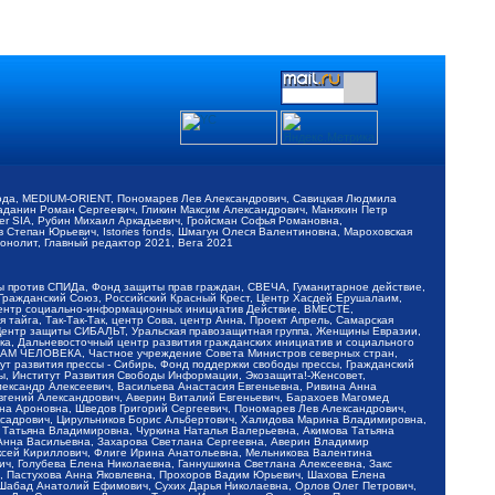
обода, MEDIUM-ORIENT, Пономарев Лев Александрович, Савицкая Людмила
Баданин Роман Сергеевич, Гликин Максим Александрович, Маняхин Петр
er SIA, Рубин Михаил Аркадьевич, Гройсман Софья Романовна,
Степан Юрьевич, Istories fonds, Шмагун Олеся Валентиновна, Мароховская
нолит, Главный редактор 2021, Вега 2021
Мы против СПИДа, Фонд защиты прав граждан, СВЕЧА, Гуманитарное действие,
 Гражданский Союз, Российский Красный Крест, Центр Хасдей Ерушалаим,
 Центр социально-информационных инициатив Действие, ВМЕСТЕ,
айга, Так-Так-Так, центр Сова, центр Анна, Проект Апрель, Самарская
Центр защиты СИБАЛЬТ, Уральская правозащитная группа, Женщины Евразии,
ка, Дальневосточный центр развития гражданских инициатив и социального
АВАМ ЧЕЛОВЕКА, Частное учреждение Совета Министров северных стран,
т развития прессы - Сибирь, Фонд поддержки свободы прессы, Гражданский
ы, Институт Развития Свободы Информации, Экозащита!-Женсовет,
ександр Алексеевич, Васильева Анастасия Евгеньевна, Ривина Анна
вгений Александрович, Аверин Виталий Евгеньевич, Барахоев Магомед
на Ароновна, Шведов Григорий Сергеевич, Пономарев Лев Александрович,
ксадрович, Цирульников Борис Альбертович, Халидова Марина Владимировна,
 Татьяна Владимировна, Чуркина Наталья Валерьевна, Акимова Татьяна
 Анна Васильевна, Захарова Светлана Сергеевна, Аверин Владимир
ксей Кириллович, Флиге Ирина Анатольевна, Мельникова Валентина
, Голубева Елена Николаевна, Ганнушкина Светлана Алексеевна, Закс
, Пастухова Анна Яковлевна, Прохоров Вадим Юрьевич, Шахова Елена
 Шабад Анатолий Ефимович, Сухих Дарья Николаевна, Орлов Олег Петрович,