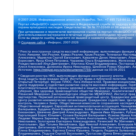
© 2007-2026, Информационное агентство ИнфоРос. Тел.: +7 495 718-84-11, E-
Портал «ИнфоШОС» зарегистрирован в Федеральной службе по надзору в сфе
охраны культурного наследия. Свидетельство Эл № 77-31649 от 04 апреля 200
При цитировании и перепечатке материалов ссылка на портал «ИнфоШОС» об
Для использования материалов в печатных изданиях необходимо письменное 
Если вы увидели ошибку, выделите ее мышкой и нажмите клавиши Ctrl+Enter
©
Создание сайта
- Инфорос, 2007-2026
* Реестр иностранных средств массовой информации, выполняющих функции 
Голос Америки, Idel.Реалии, Кавказ.Реалии, Крым.Реалии, Телеканал Настоя
Алексеевна, Маркелов Сергей Евгеньевич, Камалягин Денис Николаевич, Апах
Борисович, Ярош Юлия Петровна, Чуракова Ольга Владимировна, Железнова М
Рождественский Илья Дмитриевич, Апухтина Юлия Владимировна, Постернак Ал
Алеся Алексеевна, Долинина Ирина Николаевна, Шлейнов Роман Юрьевич, Ани
Источник:
https://minjust.gov.ru/ru/documents/7755/
данные на
03.09.2021
* Сведения реестра НКО, выполняющих функции иностранного агента:
Фонд защиты прав граждан Штаб, Институт права и публичной политики, Лаб
Открытый Петербург, Феникс ПЛЮС, Лига Избирателей, Правовая инициатива, 
Центр поддержки и содействия развитию средств массовой информации, Горя
Благотворительный фонд охраны здоровья и защиты прав граждан, Благотвори
губерния, Эра здоровья, правозащитное общество Мемориал, Аналитический 
Рязанский Мемориал, Екатеринбургское общество МЕМОРИАЛ, Институт прав ч
партнерства, Пермский региональный правозащитный центр, Гражданское де
Центр развития некоммерческих организаций, Гражданское содействие, Цент
контроль, Человек и Закон, Общественная комиссия по сохранению наследия
Общественный вердикт, Евразийская антимонопольная ассоциация, Чанышева 
Валерьевна, Бурдина Юлия Владимировна, Бойко Анатолий Николаевич, Гусев
Бекханович, Шевченко Дмитрий Александрович, Жданов Иван Юрьевич, Рубано
Каргалицкий Борис Юльевич, Созаев Валерий Валерьевич, Исакова Ирина Ал
Людевиг Марина Зариевна, Федотова Галина Анатольевна, Паутов Юрий Анато
Николаевна, Золотарева Екатерина Александровна, Рачинский Ян Збигневич
Анатольевич, Щур Татьяна Михайловна, Щур Николай Алексеевич, Блинушов 
Дмитриевна, Вититинова Елена Владимировна, Баженова Светлана Куприяновн
Елена Владимировна, Буртина Елена Юрьевна, Гендель Людмила Залмановна,
Владимировна, Подузов Сергей Васильевич, Протасова Ирина Вячеславовна, 