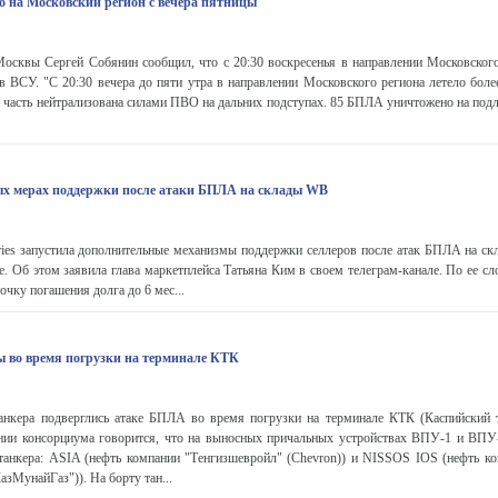
о на Московский регион с вечера пятницы
квы Сергей Собянин сообщил, что с 20:30 воскресенья в направлении Московского
в ВСУ. "С 20:30 вечера до пяти утра в направлении Московского региона летело боле
 часть нейтрализована силами ПВО на дальних подступах. 85 БПЛА уничтожено на подл
ых мерах поддержки после атаки БПЛА на склады WB
ries запустила дополнительные механизмы поддержки селлеров после атак БПЛА на ск
е. Об этом заявила глава маркетплейса Татьяна Ким в своем телеграм-канале. По ее с
очку погашения долга до 6 мес...
ы во время погрузки на терминале КТК
нкера подверглись атаке БПЛА во время погрузки на терминале КТК (Каспийский 
нии консорциума говорится, что на выносных причальных устройствах ВПУ-1 и ВПУ
 танкера: ASIA (нефть компании "Тенгизшевройл" (Сhevron)) и NISSOS IOS (нефть к
зМунайГаз")). На борту тан...