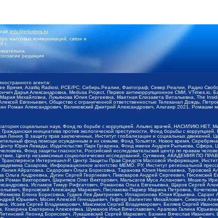
mail:
info@infoshos.ru
ре массовых коммуникаций, связи и
8 г.
язательна.
согласие редакции
иностранного агента:
щее Время, Azatliq Radiosi, PCE/PC, Сибирь.Реалии, Фактограф, Север.Реалии, Радио Св
ончич Дарья Александровна, Medusa Project, Первое антикоррупционное СМИ, VTimes.io, 
ария Михайловна, Лукьянова Юлия Сергеевна, Маетная Елизавета Витальевна, The Insid
ексей Евгеньевич, Общество с ограниченной ответственностью Телеканал Дождь, Петров 
н Роман Александрович, Великовский Дмитрий Александрович, Альтаир 2021, Ромашки мо
оратория социальных наук, Фонд по борьбе с коррупцией, Альянс врачей, НАСИЛИЮ.НЕТ, 
Гражданская инициатива против экологической преступности, Фонд борьбы с коррупцией,
чая Линия, В защиту прав заключенных, Институт глобализации и социальных движений,
тельный фонд помощи осужденным и их семьям, Фонд Тольятти, Новое время, Серебряная т
Центр Юрия Левады, Издательство Парк Гагарина, Фонд имени Андрея Рылькова, Сфера, 
еловека, Фонд защиты гласности, Российский исследовательский центр по правам челове
йствие, Центр независимых социологических исследований, Сутяжник, АКАДЕМИЯ ПО ПР
р Трансперенси Интернешнл-Р, Центр Защиты Прав Средств Массовой Информации, Институ
 академика Сахарова, Информационное агентство МЕМО. РУ, Институт региональной пресс
Лилия Айратовна, Сидорович Ольга Борисовна, Таранова Юлия Николаевна, Туровский Ал
а Ольга Андреевна, Дугин Сергей Георгиевич, Пивоваров Андрей Сергеевич, Писемский Е
в Роман Викторович, Шарипков Олег Викторович, Мальсагов Муса Асланович, Мошель Ири
ександровна, Исламов Тимур Рифгатович, Романова Ольга Евгеньевна, Щаров Сергей Але
льевич, Верховский Александр Маркович, Пислакова-Паркер Марина Петровна, Кочеткова
, Жемкова Елена Борисовна, Гудков Лев Дмитриевич, Илларионова Юлия Юрьевна, Саранг
Андрей Юрьевич, Мосин Алексей Геннадьевич, Гефтер Валентин Михайлович, Симонов Але
а, Исаев Сергей Владимирович, Максимов Сергей Владимирович, Беляев Сергей Иванович
 Кокорина Екатерина Алексеевна, Шуманов Илья Вячеславович, Арапова Галина Юрьевна
Литинский Леонид Борисович, Лукашевский Сергей Маркович, Бахмин Вячеслав Иванович,