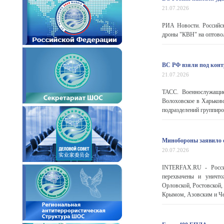
21.07.2026
РИА Новости. Российск
дроны "КВН" на оптоволо
ВС РФ взяли под конт
21.07.2026
ТАСС. Военнослужащие
Волоховское в Харьковс
подразделений группиров
Минобороны заявило о
20.07.2026
INTERFAX.RU - Россий
перехвачены и уничто
Орловской, Ростовской,
Крымом, Азовским и Че