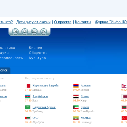
сть кто?
Дети рисуют сказки
О проекте
Контакты
Журнал "ИнфоШО
оиск
ли:
Партнеры по диалогу:
олия
Королевство Бахрейн
Армения
Батор
07:20
Манама
07:20
Ереван
07:2
нистан
Азербайджан
Египет
л
07:50
Баку
05:50
Каир
06:5
Саудовская Аравия
Кувейт
06:50
Эр-Рияд
06:50
Эль-Кувейт
06:5
ОАЭ
Мьянма
06:50
Абу-Даби
06:50
Нейпьидо
05:5