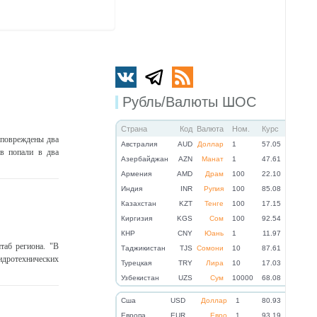
Рубль/Валюты ШОС
Страна
Код
Валюта
Ном.
Курс
 повреждены два
Австралия
AUD
Доллар
1
57.05
в попали в два
Азербайджан
AZN
Манат
1
47.61
Армения
AMD
Драм
100
22.10
Индия
INR
Рупия
100
85.08
Казахстан
KZT
Тенге
100
17.15
Киргизия
KGS
Сом
100
92.54
КНР
CNY
Юань
1
11.97
таб региона. "В
Таджикистан
TJS
Сомони
10
87.61
идротехнических
Турецкая
TRY
Лира
10
17.03
Узбекистан
UZS
Сум
10000
68.08
Cша
USD
Доллар
1
80.93
Eвропа
EUR
Евро
1
93.19