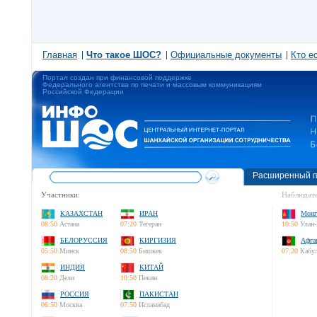
Главная
Что такое ШОС?
Официальные документы
Кто е
Портал создан при финансовой поддержке
Федерального агентства по печати и массовым коммуникациям
Российской Федерации
Расширенный п
Участники:
Наблюдате
КАЗАХСТАН
ИРАН
Монг
08:50
Астана
07:20
Тегеран
10:50
Улан-
БЕЛОРУССИЯ
КИРГИЗИЯ
Афга
05:50
Минск
08:50
Бишкек
07:20
Кабу
ИНДИЯ
КИТАЙ
08:20
Дели
10:50
Пекин
РОССИЯ
ПАКИСТАН
06:50
Москва
07:50
Исламабад