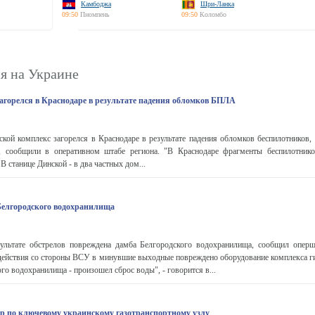
Камбоджа
Шри-Ланка
09:50
Пномпень
09:50
Коломбо
я на Украине
агорелся в Краснодаре в результате падения обломков БПЛА
ой комплекс загорелся в Краснодаре в результате падения обломков беспилотников,
, сообщили в оперативном штабе региона. "В Краснодаре фрагменты беспилотнико
 станице Динской - в два частных дом...
Белгородского водохранилища
ьтате обстрелов повреждена дамба Белгородского водохранилища, сообщил оперш
здействия со стороны ВСУ в минувшие выходные повреждено оборудование комплекса г
о водохранилища - произошел сброс воды", - говорится в...
ар по ключевому украинскому газотранспортному узлу