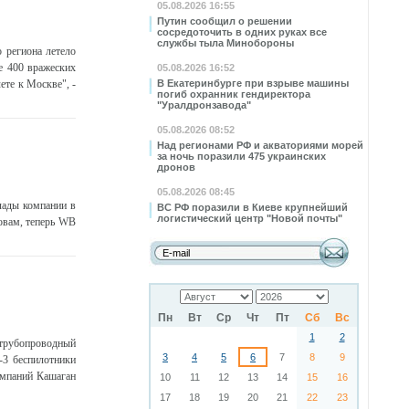
05.08.2026 16:55
Путин сообщил о решении
сосредоточить в одних руках все
службы тыла Минобороны
 региона летело
е 400 вражеских
05.08.2026 16:52
ете к Москве", -
В Екатеринбурге при взрыве машины
погиб охранник гендиректора
"Уралдронзавода"
05.08.2026 08:52
Над регионами РФ и акваториями морей
за ночь поразили 475 украинских
дронов
05.08.2026 08:45
лады компании в
ВС РФ поразили в Киеве крупнейший
логистический центр "Новой почты"
ловам, теперь WB
Пн
Вт
Ср
Чт
Пт
Сб
Вс
1
2
трубопроводный
3
4
5
6
7
8
9
-3 беспилотники
омпаний Кашаган
10
11
12
13
14
15
16
17
18
19
20
21
22
23