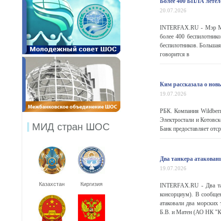
Более 400 БПЛА летел
20.07.2026
INTERFAX.RU - Мэр Мос
более 400 беспилотнико
беспилотников. Большая
говорится в
Ким рассказала о нов
19.07.2026
РБК. Компания Wildber
Электростали и Котовск
МИД стран ШОС
Банк предоставляет отср
Два танкера атакован
19.07.2026
Казахстан
Киргизия
INTERFAX.RU - Два та
консорциум). В сообще
атаковали два морских
Б.В. и Матен (АО НК "Ка