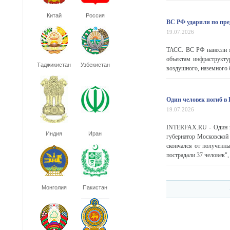
Китай
Россия
ВС РФ ударили по пре
19.07.2026
ТАСС. ВС РФ нанесли м
объектам инфраструкт
Таджикистан
Узбекистан
воздушного, наземного 
Один человек погиб в 
19.07.2026
INTERFAX.RU - Один из
Индия
Иран
губернатор Московской 
скончался от полученн
пострадали 37 человек", 
Монголия
Пакистан