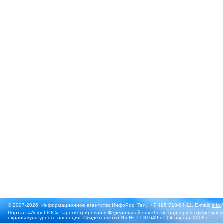
© 2007-2026, Информационное агентство ИнфоРос. Тел.: +7 495 718-84-11, E-mail:
info
Портал «ИнфоШОС» зарегистрирован в Федеральной службе по надзору в сфере массо
охраны культурного наследия. Свидетельство Эл № 77-31649 от 04 апреля 2008 г.