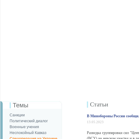
Статьи
Темы
Санкции
В Минобороны России сообщил
Политический диалог
13.05.2023
Военные учения
Неспокойный Кавказ
Разведка группировки сил "Цен
(ВСУ) на невском участке и в р
Спецоперация на Украине