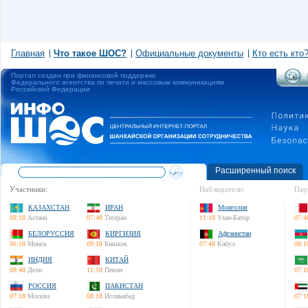
Главная
Что такое ШОС?
Официальные документы
Кто есть кто
Портал создан при финансовой поддержке
Федерального агентства по печати и массовым коммуникациям
Российской Федерации
Расширенный поиск
Участники:
Наблюдатели:
Пар
КАЗАХСТАН
ИРАН
Монголия
09:18
Астана
07:48
Тегеран
11:18
Улан-Батор
07:4
БЕЛОРУССИЯ
КИРГИЗИЯ
Афганистан
06:18
Минск
09:18
Бишкек
07:48
Кабул
08:1
ИНДИЯ
КИТАЙ
08:48
Дели
11:18
Пекин
07:1
РОССИЯ
ПАКИСТАН
07:18
Москва
08:18
Исламабад
07:1