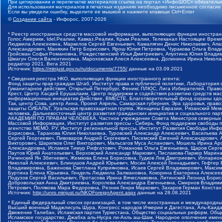
При цитировании и перепечатке материалов ссылка на портал «ИнфоШОС» обязательн
Для использования материалов в печатных изданиях необходимо письменное согласие
Если вы увидели ошибку, выделите ее мышкой и нажмите клавиши Ctrl+Enter
©
Создание сайта
- Инфорос, 2007-2026
* Реестр иностранных средств массовой информации, выполняющих функции иностранн
Голос Америки, Idel.Реалии, Кавказ.Реалии, Крым.Реалии, Телеканал Настоящее Время
Людмила Алексеевна, Маркелов Сергей Евгеньевич, Камалягин Денис Николаевич, Апах
Александрович, Маняхин Петр Борисович, Ярош Юлия Петровна, Чуракова Ольга Влади
Гройсман Софья Романовна, Рождественский Илья Дмитриевич, Апухтина Юлия Владимир
Шмагун Олеся Валентиновна, Мароховская Алеся Алексеевна, Долинина Ирина Никола
редактор 2021, Вега 2021
Источник:
https://minjust.gov.ru/ru/documents/7755/
данные на
03.09.2021
* Сведения реестра НКО, выполняющих функции иностранного агента:
Фонд защиты прав граждан Штаб, Институт права и публичной политики, Лаборатория
Гуманитарное действие, Открытый Петербург, Феникс ПЛЮС, Лига Избирателей, Правов
Крест, Центр Хасдей Ерушалаим, Центр поддержки и содействия развитию средств мас
информационных инициатив Действие, ВМЕСТЕ, Благотворительный фонд охраны здоров
Так, центр Сова, центр Анна, Проект Апрель, Самарская губерния, Эра здоровья, пр
защиты СИБАЛЬТ, Уральская правозащитная группа, Женщины Евразии, Рязанский Мемо
человека, Дальневосточный центр развития гражданских инициатив и социального пар
АКАДЕМИЯ ПО ПРАВАМ ЧЕЛОВЕКА, Частное учреждение Совета Министров северных стр
Массовой Информации, Институт развития прессы - Сибирь, Фонд поддержки свободы 
агентство МЕМО. РУ, Институт региональной прессы, Институт Развития Свободы Инф
Борисовна, Таранова Юлия Николаевна, Туровский Александр Алексеевич, Васильева 
Сергей Георгиевич, Пивоваров Андрей Сергеевич, Писемский Евгений Александрович,
Викторович, Шарипков Олег Викторович, Мальсагов Муса Асланович, Мошель Ирина Ар
Александровна, Исламов Тимур Рифгатович, Романова Ольга Евгеньевна, Щаров Серг
Паутов Юрий Анатольевич, Верховский Александр Маркович, Пислакова-Паркер Марина
Рачинский Ян Збигневич, Жемкова Елена Борисовна, Гудков Лев Дмитриевич, Иллари
Николай Алексеевич, Блинушов Андрей Юрьевич, Мосин Алексей Геннадьевич, Гефтер
Владимировна, Баженова Светлана Куприяновна, Исаев Сергей Владимирович, Максим
Буртина Елена Юрьевна, Гендель Людмила Залмановна, Кокорина Екатерина Алексеев
Подузов Сергей Васильевич, Протасова Ирина Вячеславовна, Литинский Леонид Борис
Добровольская Анна Дмитриевна, Королева Александра Евгеньевна, Смирнов Владими
Петрович, Полякова Мара Федоровна, Резник Генри Маркович, Захаров Герман Конста
Источник:
http://unro.minjust.ru/NKOForeignAgent.aspx
данные на
28.08.2021
* Единый федеральный список организаций, в том числе иностранных и международны
Высший военный Маджлисуль Шура, Конгресс народов Ичкерии и Дагестана, Аль-Каида, 
Движение Талибан, Исламская партия Туркестана, Общество социальных реформ, Общес
Исламское государство, Джабха аль-Нусра ли-Ахль аш-Шам, Народное ополчение имен