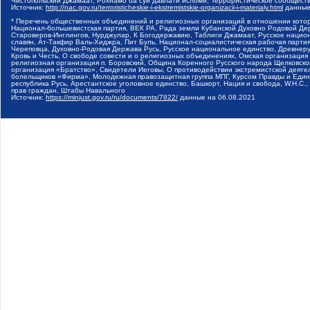
Чистопольский Джамаат, Рохнамо ба суи давлати исломи, Террористическое сообщест
Источник:
http://nac.gov.ru/terroristicheskie-i-ekstremistskie-organizacii-i-materialy.html
данные
* Перечень общественных объединений и религиозных организаций в отношении котор
Национал-большевистская партия, ВЕК РА, Рада земли Кубанской Духовно Родовой Де
Староверов-Инглингов, Нурджулар, К Богодержавию, Таблиги Джамаат, Русское наци
славян, Ат-Такфир Валь-Хиджра, Пит Буль, Национал-социалистическая рабочая парт
Череповца, Духовно-Родовая Держава Русь, Русское национальное единство, Древнер
Кровь и Честь, О свободе совести и о религиозных объединениях, Омская организаци
религиозная организация п. Боровский, Община Коренного Русского народа Щелковског
организация «Братство», Свидетели Иеговы, О противодействии экстремистской деяте
болельщиков «Фирма», Молодежная правозащитная группа МПГ, Курсом Правды и Единен
республика Русь, Арестантское уголовное единство, Башкорт, Нация и свобода, W.H.С
прав граждан, Штабы Навального
Источник:
https://minjust.gov.ru/ru/documents/7822/
данные на
06.08.2021