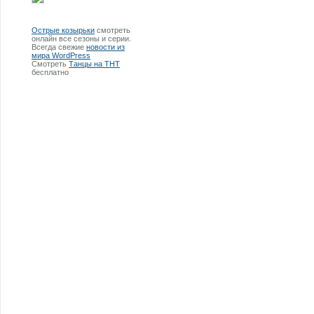
Острые козырьки
смотреть
онлайн все сезоны и серии.
Всегда свежие
новости из
мира WordPress
Смотреть
Танцы на ТНТ
бесплатно