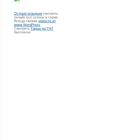
Острые козырьки
смотреть
онлайн все сезоны и серии.
Всегда свежие
новости из
мира WordPress
Смотреть
Танцы на ТНТ
бесплатно