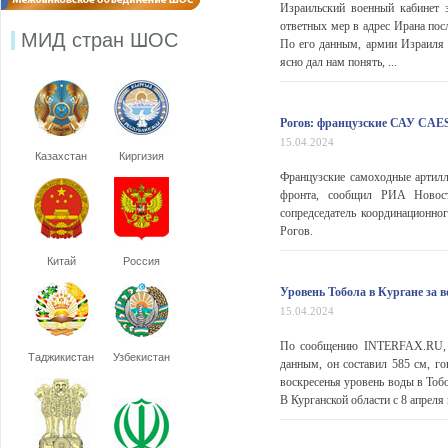
Израильский военный кабинет 
ответных мер в адрес Ирана пос
МИД стран ШОС
По его данным, армии Израиля 
ясно дал нам понять, ...
Рогов: французские САУ CAE
15.04.2024
Казахстан
Киргизия
Французские самоходные артил
фронта, сообщил РИА Новост
сопредседатель координационно
Рогов.
Китай
Россия
Уровень Тобола в Кургане за в
15.04.2024
По сообщению INTERFAX.RU, ур
Таджикистан
Узбекистан
данным, он составил 585 см, го
воскресенья уровень воды в Тобо
В Курганской области с 8 апреля 