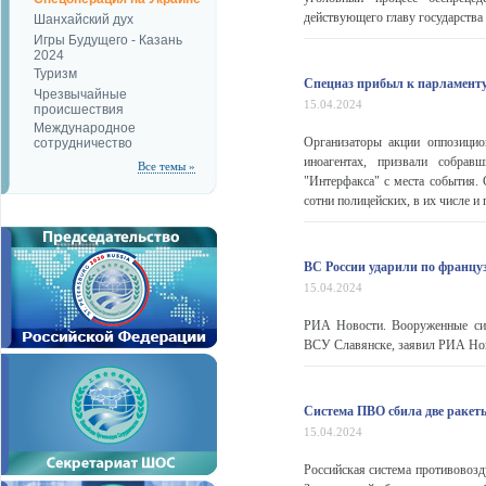
действующего главу государств
Шанхайский дух
Игры Будущего - Казань
2024
Туризм
Спецназ прибыл к парламенту 
Чрезвычайные
15.04.2024
происшествия
Международное
Организаторы акции оппозицио
сотрудничество
иноагентах, призвали собрав
Все темы »
"Интерфакса" с места события. 
сотни полицейских, в их числе и 
ВС России ударили по францу
15.04.2024
РИА Новости. Вооруженные сил
ВСУ Славянске, заявил РИА Ново
Система ПВО сбила две ракет
15.04.2024
Российская система противовоз