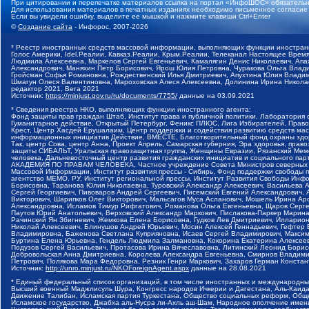
При цитировании и перепечатке материалов ссылка на портал «ИнфоШОС» обязательн
Для использования материалов в печатных изданиях необходимо письменное согласие
Если вы увидели ошибку, выделите ее мышкой и нажмите клавиши Ctrl+Enter
©
Создание сайта
- Инфорос, 2007-2026
* Реестр иностранных средств массовой информации, выполняющих функции иностранн
Голос Америки, Idel.Реалии, Кавказ.Реалии, Крым.Реалии, Телеканал Настоящее Время
Людмила Алексеевна, Маркелов Сергей Евгеньевич, Камалягин Денис Николаевич, Апах
Александрович, Маняхин Петр Борисович, Ярош Юлия Петровна, Чуракова Ольга Влади
Гройсман Софья Романовна, Рождественский Илья Дмитриевич, Апухтина Юлия Владимир
Шмагун Олеся Валентиновна, Мароховская Алеся Алексеевна, Долинина Ирина Никола
редактор 2021, Вега 2021
Источник:
https://minjust.gov.ru/ru/documents/7755/
данные на
03.09.2021
* Сведения реестра НКО, выполняющих функции иностранного агента:
Фонд защиты прав граждан Штаб, Институт права и публичной политики, Лаборатория
Гуманитарное действие, Открытый Петербург, Феникс ПЛЮС, Лига Избирателей, Правов
Крест, Центр Хасдей Ерушалаим, Центр поддержки и содействия развитию средств мас
информационных инициатив Действие, ВМЕСТЕ, Благотворительный фонд охраны здоров
Так, центр Сова, центр Анна, Проект Апрель, Самарская губерния, Эра здоровья, пр
защиты СИБАЛЬТ, Уральская правозащитная группа, Женщины Евразии, Рязанский Мемо
человека, Дальневосточный центр развития гражданских инициатив и социального пар
АКАДЕМИЯ ПО ПРАВАМ ЧЕЛОВЕКА, Частное учреждение Совета Министров северных стр
Массовой Информации, Институт развития прессы - Сибирь, Фонд поддержки свободы 
агентство МЕМО. РУ, Институт региональной прессы, Институт Развития Свободы Инф
Борисовна, Таранова Юлия Николаевна, Туровский Александр Алексеевич, Васильева 
Сергей Георгиевич, Пивоваров Андрей Сергеевич, Писемский Евгений Александрович,
Викторович, Шарипков Олег Викторович, Мальсагов Муса Асланович, Мошель Ирина Ар
Александровна, Исламов Тимур Рифгатович, Романова Ольга Евгеньевна, Щаров Серг
Паутов Юрий Анатольевич, Верховский Александр Маркович, Пислакова-Паркер Марина
Рачинский Ян Збигневич, Жемкова Елена Борисовна, Гудков Лев Дмитриевич, Иллари
Николай Алексеевич, Блинушов Андрей Юрьевич, Мосин Алексей Геннадьевич, Гефтер
Владимировна, Баженова Светлана Куприяновна, Исаев Сергей Владимирович, Максим
Буртина Елена Юрьевна, Гендель Людмила Залмановна, Кокорина Екатерина Алексеев
Подузов Сергей Васильевич, Протасова Ирина Вячеславовна, Литинский Леонид Борис
Добровольская Анна Дмитриевна, Королева Александра Евгеньевна, Смирнов Владими
Петрович, Полякова Мара Федоровна, Резник Генри Маркович, Захаров Герман Конста
Источник:
http://unro.minjust.ru/NKOForeignAgent.aspx
данные на
28.08.2021
* Единый федеральный список организаций, в том числе иностранных и международны
Высший военный Маджлисуль Шура, Конгресс народов Ичкерии и Дагестана, Аль-Каида, 
Движение Талибан, Исламская партия Туркестана, Общество социальных реформ, Общес
Исламское государство, Джабха аль-Нусра ли-Ахль аш-Шам, Народное ополчение имен