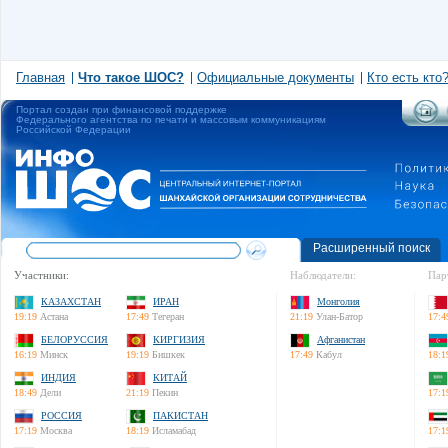
Главная
Что такое ШОС?
Официальные документы
Кто есть кто
Портал создан при финансовой поддержке
Федерального агентства по печати и массовым коммуникациям
Российской Федерации
Расширенный поиск
Участники:
Наблюдатели:
Пар
КАЗАХСТАН
ИРАН
Монголия
19:19
Астана
17:49
Тегеран
21:19
Улан-Батор
17:4
БЕЛОРУССИЯ
КИРГИЗИЯ
Афганистан
16:19
Минск
19:19
Бишкек
17:49
Кабул
18:1
ИНДИЯ
КИТАЙ
18:49
Дели
21:19
Пекин
17:1
РОССИЯ
ПАКИСТАН
17:19
Москва
18:19
Исламабад
17:1