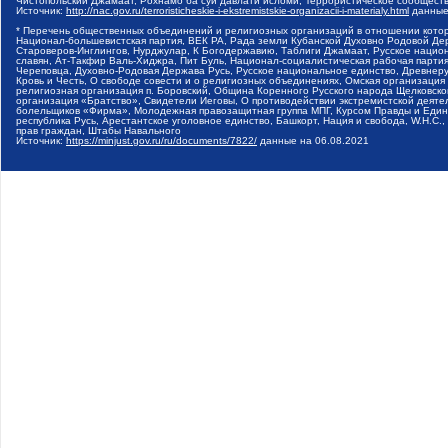
Чистопольский Джамаат, Рохнамо ба суи давлати исломи, Террористическое сообщест
Источник:
http://nac.gov.ru/terroristicheskie-i-ekstremistskie-organizacii-i-materialy.html
данные
* Перечень общественных объединений и религиозных организаций в отношении котор
Национал-большевистская партия, ВЕК РА, Рада земли Кубанской Духовно Родовой Де
Староверов-Инглингов, Нурджулар, К Богодержавию, Таблиги Джамаат, Русское наци
славян, Ат-Такфир Валь-Хиджра, Пит Буль, Национал-социалистическая рабочая парт
Череповца, Духовно-Родовая Держава Русь, Русское национальное единство, Древнер
Кровь и Честь, О свободе совести и о религиозных объединениях, Омская организаци
религиозная организация п. Боровский, Община Коренного Русского народа Щелковског
организация «Братство», Свидетели Иеговы, О противодействии экстремистской деяте
болельщиков «Фирма», Молодежная правозащитная группа МПГ, Курсом Правды и Единен
республика Русь, Арестантское уголовное единство, Башкорт, Нация и свобода, W.H.С
прав граждан, Штабы Навального
Источник:
https://minjust.gov.ru/ru/documents/7822/
данные на
06.08.2021