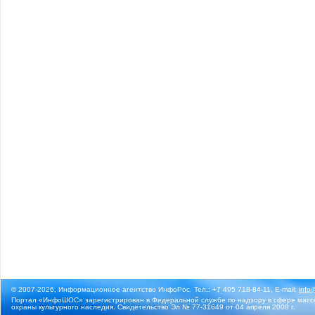
© 2007-2026, Информационное агентство ИнфоРос. Тел.: +7 495 718-84-11, E-mail:
info
Портал «ИнфоШОС» зарегистрирован в Федеральной службе по надзору в сфере массо
охраны культурного наследия. Свидетельство Эл № 77-31649 от 04 апреля 2008 г.