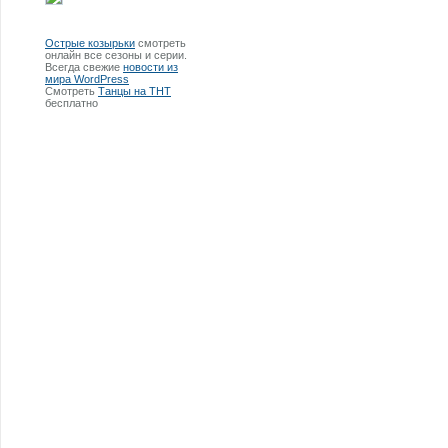
Острые козырьки
смотреть
онлайн все сезоны и серии.
Всегда свежие
новости из
мира WordPress
Смотреть
Танцы на ТНТ
бесплатно