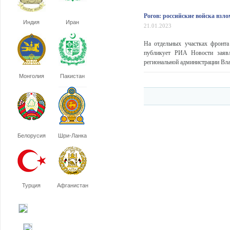
Рогов: российские войска вз
Индия
Иран
21.01.2023
На отдельных участках фронта
публикует РИА Новости заявл
региональной администрации Вл
Монголия
Пакистан
Белорусия
Шри-Ланка
Турция
Афганистан