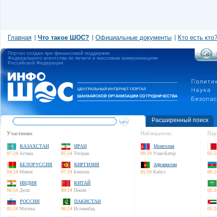
Главная
Что такое ШОС?
Официальные документы
Кто есть кто
Портал создан при финансовой поддержке
Федерального агентства по печати и массовым коммуникациям
Российской Федерации
Расширенный поиск
Участники:
Наблюдатели:
Пар
КАЗАХСТАН
ИРАН
Монголия
07:24
Астана
05:54
Тегеран
09:24
Улан-Батор
05:5
БЕЛОРУССИЯ
КИРГИЗИЯ
Афганистан
04:24
Минск
07:24
Бишкек
05:54
Кабул
06:2
ИНДИЯ
КИТАЙ
06:54
Дели
09:24
Пекин
05:2
РОССИЯ
ПАКИСТАН
05:24
Москва
06:24
Исламабад
05:2