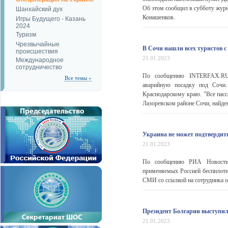
Об этом сообщил в субботу жур
Шанхайский дух
Конашенков.
Игры Будущего - Казань
2024
Туризм
Чрезвычайные
В Сочи нашли всех туристов с
происшествия
21.01.2023
Международное
сотрудничество
По сообщению INTERFAX.RU, 
Все темы »
аварийную посадку под Сочи
Краснодарскому краю. "Все пас
Лазоревском районе Сочи, найден
Украина не может подтвердит
21.01.2023
По сообщению РИА Новости, 
применяемых Россией беспилотн
СМИ со ссылкой на сотрудника о
Президент Болгарии выступил
21.01.2023