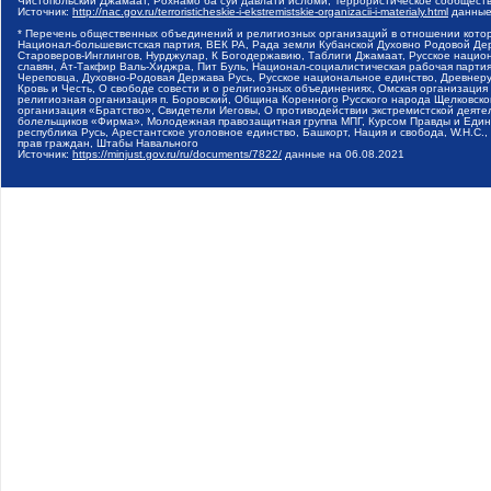
Чистопольский Джамаат, Рохнамо ба суи давлати исломи, Террористическое сообщест
Источник:
http://nac.gov.ru/terroristicheskie-i-ekstremistskie-organizacii-i-materialy.html
данные
* Перечень общественных объединений и религиозных организаций в отношении котор
Национал-большевистская партия, ВЕК РА, Рада земли Кубанской Духовно Родовой Де
Староверов-Инглингов, Нурджулар, К Богодержавию, Таблиги Джамаат, Русское наци
славян, Ат-Такфир Валь-Хиджра, Пит Буль, Национал-социалистическая рабочая парт
Череповца, Духовно-Родовая Держава Русь, Русское национальное единство, Древнер
Кровь и Честь, О свободе совести и о религиозных объединениях, Омская организаци
религиозная организация п. Боровский, Община Коренного Русского народа Щелковског
организация «Братство», Свидетели Иеговы, О противодействии экстремистской деяте
болельщиков «Фирма», Молодежная правозащитная группа МПГ, Курсом Правды и Единен
республика Русь, Арестантское уголовное единство, Башкорт, Нация и свобода, W.H.С
прав граждан, Штабы Навального
Источник:
https://minjust.gov.ru/ru/documents/7822/
данные на
06.08.2021