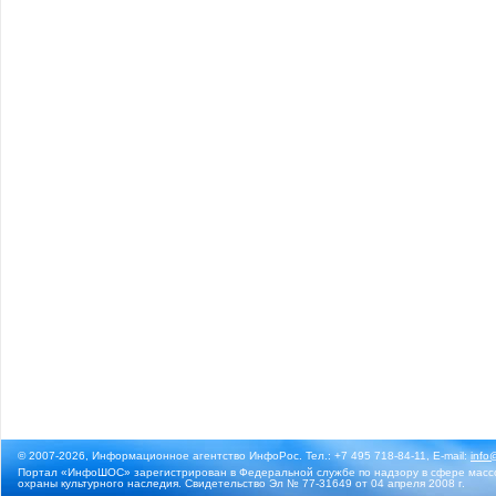
© 2007-2026, Информационное агентство ИнфоРос. Тел.: +7 495 718-84-11, E-mail:
info
Портал «ИнфоШОС» зарегистрирован в Федеральной службе по надзору в сфере массо
охраны культурного наследия. Свидетельство Эл № 77-31649 от 04 апреля 2008 г.