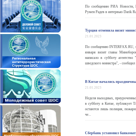
По сообщению РИА Новости, Бо
Румен Радев в интервью Darik Ra
Турция отменила визит мини
21.01.2023
По сообщению INTERFAX.RU, ми
января визит главы Миноборо
написало в субботу агентство
шведского министра", - сообщил 
В Китае начались праздничны
21.01.2023
Неделя выходных, приуроченных
в субботу в Китае, публикует 
остаются лишь полиция, пожар
че...
Сбербанк установил банкомат