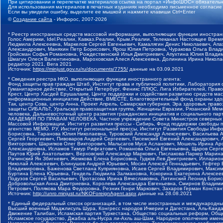
При цитировании и перепечатке материалов ссылка на портал «ИнфоШОС» обязательн
Для использования материалов в печатных изданиях необходимо письменное согласие
Если вы увидели ошибку, выделите ее мышкой и нажмите клавиши Ctrl+Enter
©
Создание сайта
- Инфорос, 2007-2026
* Реестр иностранных средств массовой информации, выполняющих функции иностранн
Голос Америки, Idel.Реалии, Кавказ.Реалии, Крым.Реалии, Телеканал Настоящее Время
Людмила Алексеевна, Маркелов Сергей Евгеньевич, Камалягин Денис Николаевич, Апах
Александрович, Маняхин Петр Борисович, Ярош Юлия Петровна, Чуракова Ольга Влади
Гройсман Софья Романовна, Рождественский Илья Дмитриевич, Апухтина Юлия Владимир
Шмагун Олеся Валентиновна, Мароховская Алеся Алексеевна, Долинина Ирина Никола
редактор 2021, Вега 2021
Источник:
https://minjust.gov.ru/ru/documents/7755/
данные на
03.09.2021
* Сведения реестра НКО, выполняющих функции иностранного агента:
Фонд защиты прав граждан Штаб, Институт права и публичной политики, Лаборатория
Гуманитарное действие, Открытый Петербург, Феникс ПЛЮС, Лига Избирателей, Правов
Крест, Центр Хасдей Ерушалаим, Центр поддержки и содействия развитию средств мас
информационных инициатив Действие, ВМЕСТЕ, Благотворительный фонд охраны здоров
Так, центр Сова, центр Анна, Проект Апрель, Самарская губерния, Эра здоровья, пр
защиты СИБАЛЬТ, Уральская правозащитная группа, Женщины Евразии, Рязанский Мемо
человека, Дальневосточный центр развития гражданских инициатив и социального пар
АКАДЕМИЯ ПО ПРАВАМ ЧЕЛОВЕКА, Частное учреждение Совета Министров северных стр
Массовой Информации, Институт развития прессы - Сибирь, Фонд поддержки свободы 
агентство МЕМО. РУ, Институт региональной прессы, Институт Развития Свободы Инф
Борисовна, Таранова Юлия Николаевна, Туровский Александр Алексеевич, Васильева 
Сергей Георгиевич, Пивоваров Андрей Сергеевич, Писемский Евгений Александрович,
Викторович, Шарипков Олег Викторович, Мальсагов Муса Асланович, Мошель Ирина Ар
Александровна, Исламов Тимур Рифгатович, Романова Ольга Евгеньевна, Щаров Серг
Паутов Юрий Анатольевич, Верховский Александр Маркович, Пислакова-Паркер Марина
Рачинский Ян Збигневич, Жемкова Елена Борисовна, Гудков Лев Дмитриевич, Иллари
Николай Алексеевич, Блинушов Андрей Юрьевич, Мосин Алексей Геннадьевич, Гефтер
Владимировна, Баженова Светлана Куприяновна, Исаев Сергей Владимирович, Максим
Буртина Елена Юрьевна, Гендель Людмила Залмановна, Кокорина Екатерина Алексеев
Подузов Сергей Васильевич, Протасова Ирина Вячеславовна, Литинский Леонид Борис
Добровольская Анна Дмитриевна, Королева Александра Евгеньевна, Смирнов Владими
Петрович, Полякова Мара Федоровна, Резник Генри Маркович, Захаров Герман Конста
Источник:
http://unro.minjust.ru/NKOForeignAgent.aspx
данные на
28.08.2021
* Единый федеральный список организаций, в том числе иностранных и международны
Высший военный Маджлисуль Шура, Конгресс народов Ичкерии и Дагестана, Аль-Каида, 
Движение Талибан, Исламская партия Туркестана, Общество социальных реформ, Общес
Исламское государство, Джабха аль-Нусра ли-Ахль аш-Шам, Народное ополчение имен