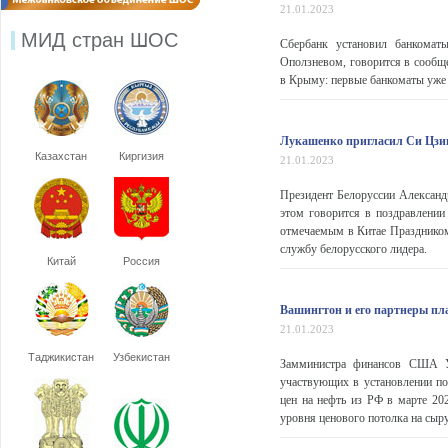
21.01.2023
МИД стран ШОС
Сбербанк установил банкомат
Оползневом, говорится в сообще
в Крыму: первые банкоматы уже .
Лукашенко пригласил Си Цзи
Казахстан
Киргизия
21.01.2023
Президент Белоруссии Александ
этом говорится в поздравлении
отмечаемым в Китае Праздником
службу белорусского лидера.
Китай
Россия
Вашингтон и его партнеры пла
21.01.2023
Таджикистан
Узбекистан
Замминистра финансов США Уо
участвующих в установлении по
цен на нефть из РФ в марте 20
уровня ценового потолка на сыру