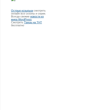
Острые козырьки
смотреть
онлайн все сезоны и серии.
Всегда свежие
новости из
мира WordPress
Смотреть
Танцы на ТНТ
бесплатно