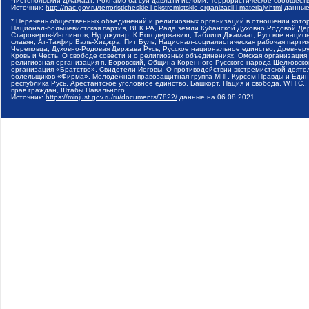
Чистопольский Джамаат, Рохнамо ба суи давлати исломи, Террористическое сообщест
Источник:
http://nac.gov.ru/terroristicheskie-i-ekstremistskie-organizacii-i-materialy.html
данные
* Перечень общественных объединений и религиозных организаций в отношении котор
Национал-большевистская партия, ВЕК РА, Рада земли Кубанской Духовно Родовой Де
Староверов-Инглингов, Нурджулар, К Богодержавию, Таблиги Джамаат, Русское наци
славян, Ат-Такфир Валь-Хиджра, Пит Буль, Национал-социалистическая рабочая парт
Череповца, Духовно-Родовая Держава Русь, Русское национальное единство, Древнер
Кровь и Честь, О свободе совести и о религиозных объединениях, Омская организаци
религиозная организация п. Боровский, Община Коренного Русского народа Щелковског
организация «Братство», Свидетели Иеговы, О противодействии экстремистской деяте
болельщиков «Фирма», Молодежная правозащитная группа МПГ, Курсом Правды и Единен
республика Русь, Арестантское уголовное единство, Башкорт, Нация и свобода, W.H.С
прав граждан, Штабы Навального
Источник:
https://minjust.gov.ru/ru/documents/7822/
данные на
06.08.2021