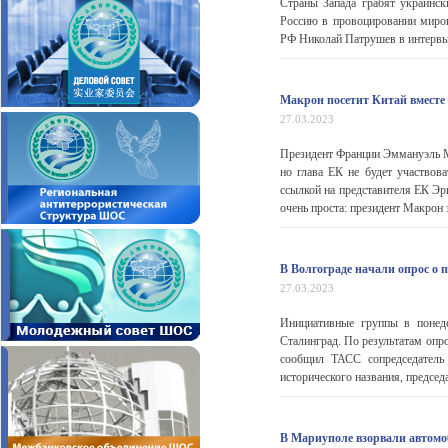
Cтраны Запада грабят украинс
Россию в провоцировании миров
РФ Николай Патрушев в интервью
Макрон посетит Китай вместе
27.03.2023
Президент Франции Эммануэль Ма
но глава ЕК не будет участвов
ссылкой на представителя ЕК Э
очень проста: президент Макрон 
В Волгограде начали опрос о 
27.03.2023
Инициативные группы в понеде
Сталинград. По результатам опр
сообщил ТАСС сопредседатель
исторического названия, председа
В Мариуполе взорвали автомо