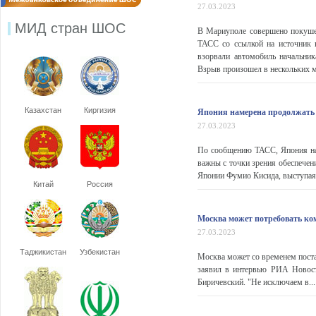
27.03.2023
МИД стран ШОС
В Мариуполе совершено покуше
ТАСС со ссылкой на источник
взорвали автомобиль начальник
Взрыв произошел в нескольких ме
Казахстан
Киргизия
Япония намерена продолжать 
27.03.2023
По сообщению ТАСС, Япония нам
важны с точки зрения обеспечен
Японии Фумио Кисида, выступая 
Китай
Россия
Москва может потребовать ко
27.03.2023
Таджикистан
Узбекистан
Москва может со временем поста
заявил в интервью РИА Новост
Биричевский. "Не исключаем в...