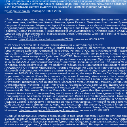
При цитировании и перепечатке материалов ссылка на портал «ИнфоШОС» обязательн
Для использования материалов в печатных изданиях необходимо письменное согласие
Если вы увидели ошибку, выделите ее мышкой и нажмите клавиши Ctrl+Enter
©
Создание сайта
- Инфорос, 2007-2026
* Реестр иностранных средств массовой информации, выполняющих функции иностранн
Голос Америки, Idel.Реалии, Кавказ.Реалии, Крым.Реалии, Телеканал Настоящее Время
Людмила Алексеевна, Маркелов Сергей Евгеньевич, Камалягин Денис Николаевич, Апах
Александрович, Маняхин Петр Борисович, Ярош Юлия Петровна, Чуракова Ольга Влади
Гройсман Софья Романовна, Рождественский Илья Дмитриевич, Апухтина Юлия Владимир
Шмагун Олеся Валентиновна, Мароховская Алеся Алексеевна, Долинина Ирина Никола
редактор 2021, Вега 2021
Источник:
https://minjust.gov.ru/ru/documents/7755/
данные на
03.09.2021
* Сведения реестра НКО, выполняющих функции иностранного агента:
Фонд защиты прав граждан Штаб, Институт права и публичной политики, Лаборатория
Гуманитарное действие, Открытый Петербург, Феникс ПЛЮС, Лига Избирателей, Правов
Крест, Центр Хасдей Ерушалаим, Центр поддержки и содействия развитию средств мас
информационных инициатив Действие, ВМЕСТЕ, Благотворительный фонд охраны здоров
Так, центр Сова, центр Анна, Проект Апрель, Самарская губерния, Эра здоровья, пр
защиты СИБАЛЬТ, Уральская правозащитная группа, Женщины Евразии, Рязанский Мемо
человека, Дальневосточный центр развития гражданских инициатив и социального пар
АКАДЕМИЯ ПО ПРАВАМ ЧЕЛОВЕКА, Частное учреждение Совета Министров северных стр
Массовой Информации, Институт развития прессы - Сибирь, Фонд поддержки свободы 
агентство МЕМО. РУ, Институт региональной прессы, Институт Развития Свободы Инф
Борисовна, Таранова Юлия Николаевна, Туровский Александр Алексеевич, Васильева 
Сергей Георгиевич, Пивоваров Андрей Сергеевич, Писемский Евгений Александрович,
Викторович, Шарипков Олег Викторович, Мальсагов Муса Асланович, Мошель Ирина Ар
Александровна, Исламов Тимур Рифгатович, Романова Ольга Евгеньевна, Щаров Серг
Паутов Юрий Анатольевич, Верховский Александр Маркович, Пислакова-Паркер Марина
Рачинский Ян Збигневич, Жемкова Елена Борисовна, Гудков Лев Дмитриевич, Иллари
Николай Алексеевич, Блинушов Андрей Юрьевич, Мосин Алексей Геннадьевич, Гефтер
Владимировна, Баженова Светлана Куприяновна, Исаев Сергей Владимирович, Максим
Буртина Елена Юрьевна, Гендель Людмила Залмановна, Кокорина Екатерина Алексеев
Подузов Сергей Васильевич, Протасова Ирина Вячеславовна, Литинский Леонид Борис
Добровольская Анна Дмитриевна, Королева Александра Евгеньевна, Смирнов Владими
Петрович, Полякова Мара Федоровна, Резник Генри Маркович, Захаров Герман Конста
Источник:
http://unro.minjust.ru/NKOForeignAgent.aspx
данные на
28.08.2021
* Единый федеральный список организаций, в том числе иностранных и международны
Высший военный Маджлисуль Шура, Конгресс народов Ичкерии и Дагестана, Аль-Каида, 
Движение Талибан, Исламская партия Туркестана, Общество социальных реформ, Общес
Исламское государство, Джабха аль-Нусра ли-Ахль аш-Шам, Народное ополчение имен