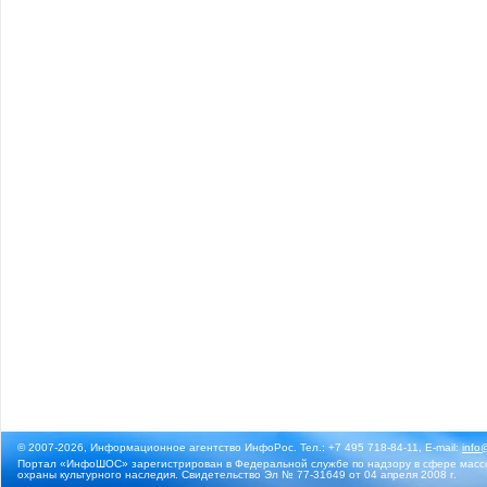
© 2007-2026, Информационное агентство ИнфоРос. Тел.: +7 495 718-84-11, E-mail:
info
Портал «ИнфоШОС» зарегистрирован в Федеральной службе по надзору в сфере массо
охраны культурного наследия. Свидетельство Эл № 77-31649 от 04 апреля 2008 г.