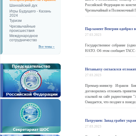
Российской Федерации по консти
Шанхайский дух
Чрезвычайный и Полномочный По
Игры Будущего - Казань
2024
Туризм
Чрезвычайные
Парламент Венгрии одобрил 
происшествия
27.03.2023
Международное
сотрудничество
Государственное собрание (одн
Все темы »
НАТО. Об этом сообщает ТАСС со
Нетаньяху согласился отложит
27.03.2023
Премьер-министр Израиля Би
договорились отложить принятие
ссылкой на сайт радиостанции "
Ожидается, что позднее в понеде
Патрушев: Запад грабит украи
27.03.2023