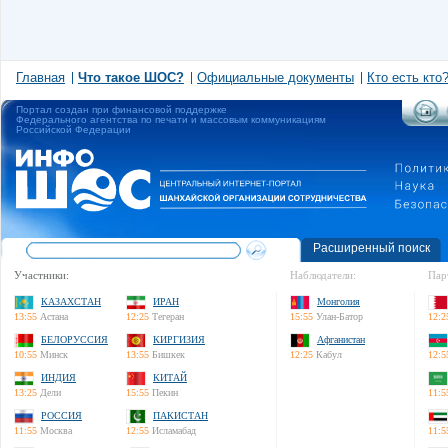
Главная
Что такое ШОС?
Официальные документы
Кто есть кто
Портал создан при финансовой поддержке
Федерального агентства по печати и массовым коммуникациям
Российской Федерации
Расширенный поиск
Участники:
Наблюдатели:
Пар
КАЗАХСТАН
ИРАН
Монголия
13:55
Астана
12:25
Тегеран
15:55
Улан-Батор
12:2
БЕЛОРУССИЯ
КИРГИЗИЯ
Афганистан
10:55
Минск
13:55
Бишкек
12:25
Кабул
12:5
ИНДИЯ
КИТАЙ
13:25
Дели
15:55
Пекин
11:5
РОССИЯ
ПАКИСТАН
11:55
Москва
12:55
Исламабад
11:5