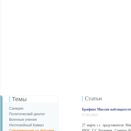
Статьи
Темы
Санкции
Брифинг Миссии наблюдателей
Политический диалог
27.03.2023
Военные учения
Неспокойный Кавказ
27 марта с.г. представители М
ШОС Г.С.Логвинов, Сенатор Ро
Спецоперация на Украине