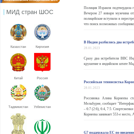
Полиция Израиля подтвердила ги
МИД стран ШОС
Вечером 27 января мужчина от
полицейские вступили в перестре
что поиск возможных сообщников 
В Индии разбились два истреб
Казахстан
Киргизия
28.01.2023
Сразу два истребителя ВВС Инд
крушение в индийском штате Мад
Китай
Россия
Российская теннисистка Корне
28.01.2023
Россиянка Алина Корнеева ста
Мельбурне, сообщает "Интерфакс
Таджикистан
Узбекистан
– 6:7 (2:6), 6:4, 7:5. Спортсмен
Корнеева занимает 553-е место, А
G7 поддержала ЕС по введению 