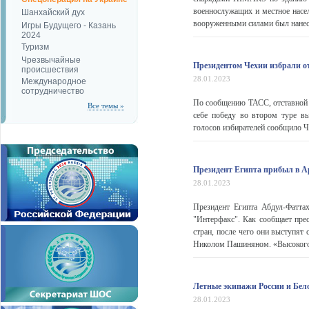
военнослужащих и местное насе
Шанхайский дух
вооруженными силами был нанесе
Игры Будущего - Казань
2024
Туризм
Чрезвычайные
Президентом Чехии избрали от
происшествия
28.01.2023
Международное
сотрудничество
По сообщению ТАСС, отставной 
Все темы »
себе победу во втором туре в
голосов избирателей сообщило Че
Президент Египта прибыл в 
28.01.2023
Президент Египта Абдул-Фатт
"Интерфакс". Как сообщает прес
стран, после чего они выступят
Николом Пашиняном. «Высокого 
Летные экипажи России и Бел
28.01.2023