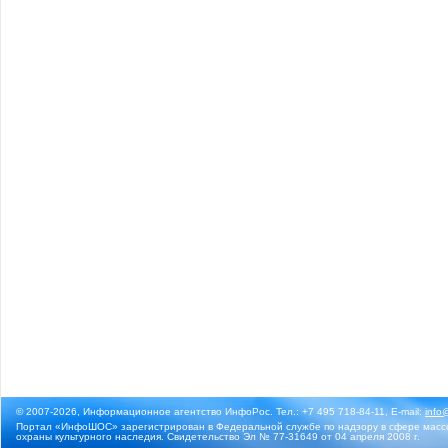
© 2007-2026, Информационное агентство ИнфоРос. Тел.: +7 495 718-84-11, E-mail:
info
Портал «ИнфоШОС» зарегистрирован в Федеральной службе по надзору в сфере массо
охраны культурного наследия. Свидетельство Эл № 77-31649 от 04 апреля 2008 г.