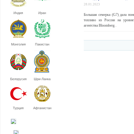
28.01.2023
Индия
Иран
Большая семерка (G7) дала пон
топливо из России на уровн
агентства Bloomberg .
Монголия
Пакистан
Белорусия
Шри-Ланка
Турция
Афганистан