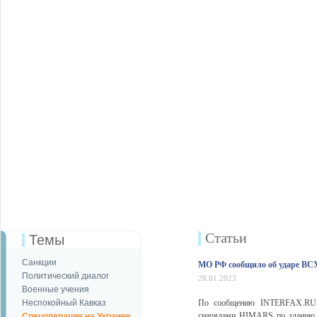
Статьи
Темы
Санкции
МО РФ сообщило об ударе ВС
Политический диалог
28.01.2023
Военные учения
Неспокойный Кавказ
По сообщению INTERFAX.RU, 
снарядами HIMARS по зданию р
Спецоперация на Украине