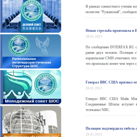
В рамках совместного учения в
полигоне "Ружанский", сообщил
Новая стрельба произошла в 
28.01.2023
По сообщению INTERFAX.RU со с
ранив двух человек. Полиция с
израильские СМИ отмечают, что 
это произошло менее чем через 
Генерал ВВС США призвал под
28.01.2023
Генерал ВВС США Майк Миних
Соединенные Штаты вступят 
телеканал NBC.
Полиция подтвердила гибель с
28.01.2023