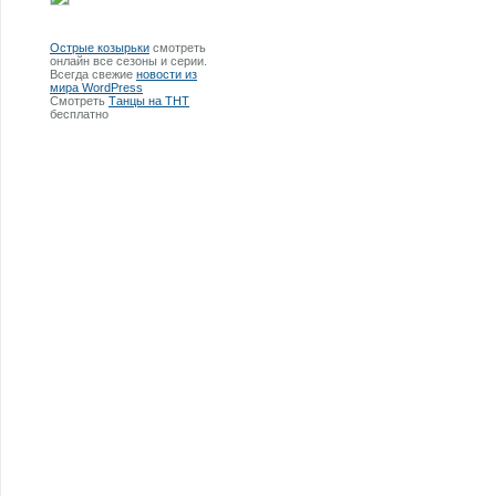
Острые козырьки
смотреть
онлайн все сезоны и серии.
Всегда свежие
новости из
мира WordPress
Смотреть
Танцы на ТНТ
бесплатно