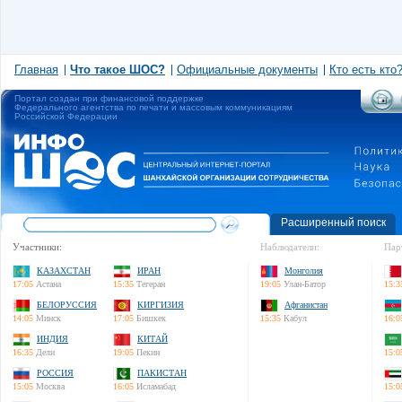
Главная
Что такое ШОС?
Официальные документы
Кто есть кто
Портал создан при финансовой поддержке
Федерального агентства по печати и массовым коммуникациям
Российской Федерации
Расширенный поиск
Участники:
Наблюдатели:
Пар
КАЗАХСТАН
ИРАН
Монголия
17:05
Астана
15:35
Тегеран
19:05
Улан-Батор
15:3
БЕЛОРУССИЯ
КИРГИЗИЯ
Афганистан
14:05
Минск
17:05
Бишкек
15:35
Кабул
16:0
ИНДИЯ
КИТАЙ
16:35
Дели
19:05
Пекин
15:0
РОССИЯ
ПАКИСТАН
15:05
Москва
16:05
Исламабад
15:0