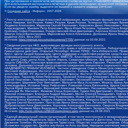
При цитировании и перепечатке материалов ссылка на портал «ИнфоШОС» обязательн
Для использования материалов в печатных изданиях необходимо письменное согласие
Если вы увидели ошибку, выделите ее мышкой и нажмите клавиши Ctrl+Enter
©
Создание сайта
- Инфорос, 2007-2026
* Реестр иностранных средств массовой информации, выполняющих функции иностранн
Голос Америки, Idel.Реалии, Кавказ.Реалии, Крым.Реалии, Телеканал Настоящее Время
Людмила Алексеевна, Маркелов Сергей Евгеньевич, Камалягин Денис Николаевич, Апах
Александрович, Маняхин Петр Борисович, Ярош Юлия Петровна, Чуракова Ольга Влади
Гройсман Софья Романовна, Рождественский Илья Дмитриевич, Апухтина Юлия Владимир
Шмагун Олеся Валентиновна, Мароховская Алеся Алексеевна, Долинина Ирина Никола
редактор 2021, Вега 2021
Источник:
https://minjust.gov.ru/ru/documents/7755/
данные на
03.09.2021
* Сведения реестра НКО, выполняющих функции иностранного агента:
Фонд защиты прав граждан Штаб, Институт права и публичной политики, Лаборатория
Гуманитарное действие, Открытый Петербург, Феникс ПЛЮС, Лига Избирателей, Правов
Крест, Центр Хасдей Ерушалаим, Центр поддержки и содействия развитию средств мас
информационных инициатив Действие, ВМЕСТЕ, Благотворительный фонд охраны здоров
Так, центр Сова, центр Анна, Проект Апрель, Самарская губерния, Эра здоровья, пр
защиты СИБАЛЬТ, Уральская правозащитная группа, Женщины Евразии, Рязанский Мемо
человека, Дальневосточный центр развития гражданских инициатив и социального пар
АКАДЕМИЯ ПО ПРАВАМ ЧЕЛОВЕКА, Частное учреждение Совета Министров северных стр
Массовой Информации, Институт развития прессы - Сибирь, Фонд поддержки свободы 
агентство МЕМО. РУ, Институт региональной прессы, Институт Развития Свободы Инф
Борисовна, Таранова Юлия Николаевна, Туровский Александр Алексеевич, Васильева 
Сергей Георгиевич, Пивоваров Андрей Сергеевич, Писемский Евгений Александрович,
Викторович, Шарипков Олег Викторович, Мальсагов Муса Асланович, Мошель Ирина Ар
Александровна, Исламов Тимур Рифгатович, Романова Ольга Евгеньевна, Щаров Серг
Паутов Юрий Анатольевич, Верховский Александр Маркович, Пислакова-Паркер Марина
Рачинский Ян Збигневич, Жемкова Елена Борисовна, Гудков Лев Дмитриевич, Иллари
Николай Алексеевич, Блинушов Андрей Юрьевич, Мосин Алексей Геннадьевич, Гефтер
Владимировна, Баженова Светлана Куприяновна, Исаев Сергей Владимирович, Максим
Буртина Елена Юрьевна, Гендель Людмила Залмановна, Кокорина Екатерина Алексеев
Подузов Сергей Васильевич, Протасова Ирина Вячеславовна, Литинский Леонид Борис
Добровольская Анна Дмитриевна, Королева Александра Евгеньевна, Смирнов Владими
Петрович, Полякова Мара Федоровна, Резник Генри Маркович, Захаров Герман Конста
Источник:
http://unro.minjust.ru/NKOForeignAgent.aspx
данные на
28.08.2021
* Единый федеральный список организаций, в том числе иностранных и международны
Высший военный Маджлисуль Шура, Конгресс народов Ичкерии и Дагестана, Аль-Каида, 
Движение Талибан, Исламская партия Туркестана, Общество социальных реформ, Общес
Исламское государство, Джабха аль-Нусра ли-Ахль аш-Шам, Народное ополчение имен