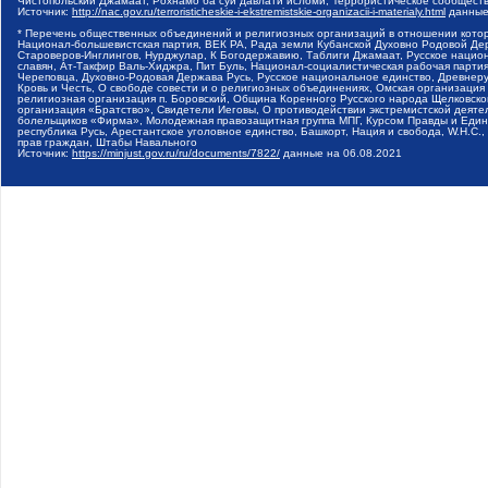
Чистопольский Джамаат, Рохнамо ба суи давлати исломи, Террористическое сообщест
Источник:
http://nac.gov.ru/terroristicheskie-i-ekstremistskie-organizacii-i-materialy.html
данные
* Перечень общественных объединений и религиозных организаций в отношении котор
Национал-большевистская партия, ВЕК РА, Рада земли Кубанской Духовно Родовой Де
Староверов-Инглингов, Нурджулар, К Богодержавию, Таблиги Джамаат, Русское наци
славян, Ат-Такфир Валь-Хиджра, Пит Буль, Национал-социалистическая рабочая парт
Череповца, Духовно-Родовая Держава Русь, Русское национальное единство, Древнер
Кровь и Честь, О свободе совести и о религиозных объединениях, Омская организаци
религиозная организация п. Боровский, Община Коренного Русского народа Щелковског
организация «Братство», Свидетели Иеговы, О противодействии экстремистской деяте
болельщиков «Фирма», Молодежная правозащитная группа МПГ, Курсом Правды и Единен
республика Русь, Арестантское уголовное единство, Башкорт, Нация и свобода, W.H.С
прав граждан, Штабы Навального
Источник:
https://minjust.gov.ru/ru/documents/7822/
данные на
06.08.2021