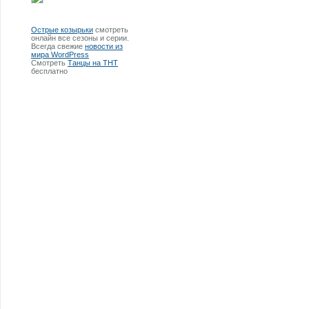
Острые козырьки
смотреть
онлайн все сезоны и серии.
Всегда свежие
новости из
мира WordPress
Смотреть
Танцы на ТНТ
бесплатно