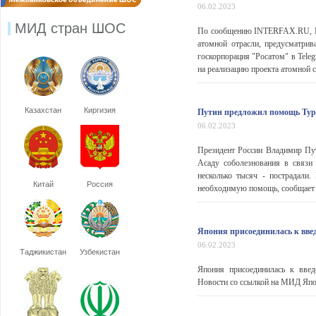
06.02.2023
МИД стран ШОС
По сообщению INTERFAX.RU, Ро
атомной отрасли, предусматри
госкорпорация "Росатом" в Tele
на реализацию проекта атомной
Казахстан
Киргизия
Путин предложил помощь Турц
06.02.2023
Президент России Владимир Пу
Асаду соболезнования в связи
несколько тысяч - пострадали
Китай
Россия
необходимую помощь, сообщает 
Япония присоединилась к вве
06.02.2023
Таджикистан
Узбекистан
Япония присоединилась к вве
Новости со ссылкой на МИД Япон