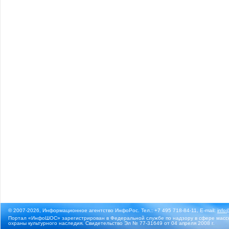
© 2007-2026, Информационное агентство ИнфоРос. Тел.: +7 495 718-84-11, E-mail:
info
Портал «ИнфоШОС» зарегистрирован в Федеральной службе по надзору в сфере массо
охраны культурного наследия. Свидетельство Эл № 77-31649 от 04 апреля 2008 г.