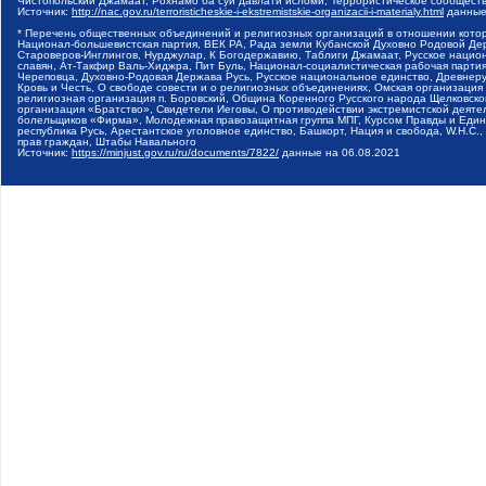
Чистопольский Джамаат, Рохнамо ба суи давлати исломи, Террористическое сообщест
Источник:
http://nac.gov.ru/terroristicheskie-i-ekstremistskie-organizacii-i-materialy.html
данные
* Перечень общественных объединений и религиозных организаций в отношении котор
Национал-большевистская партия, ВЕК РА, Рада земли Кубанской Духовно Родовой Де
Староверов-Инглингов, Нурджулар, К Богодержавию, Таблиги Джамаат, Русское наци
славян, Ат-Такфир Валь-Хиджра, Пит Буль, Национал-социалистическая рабочая парт
Череповца, Духовно-Родовая Держава Русь, Русское национальное единство, Древнер
Кровь и Честь, О свободе совести и о религиозных объединениях, Омская организаци
религиозная организация п. Боровский, Община Коренного Русского народа Щелковског
организация «Братство», Свидетели Иеговы, О противодействии экстремистской деяте
болельщиков «Фирма», Молодежная правозащитная группа МПГ, Курсом Правды и Единен
республика Русь, Арестантское уголовное единство, Башкорт, Нация и свобода, W.H.С
прав граждан, Штабы Навального
Источник:
https://minjust.gov.ru/ru/documents/7822/
данные на
06.08.2021