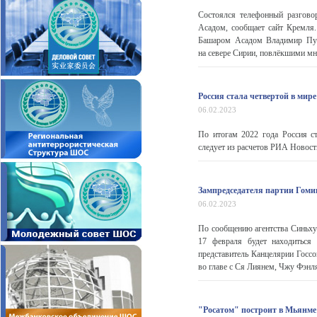
Состоялся телефонный разгов
Асадом, сообщает сайт Кремля
Башаром Асадом Владимир Пути
на севере Сирии, повлёкшими мн
Россия стала четвертой в мир
06.02.2023
По итогам 2022 года Россия с
следует из расчетов РИА Новост
Зампредседателя партии Гоми
06.02.2023
По сообщению агентства Синьхуа
17 февраля будет находиться
представитель Канцелярии Госс
во главе с Ся Лиянем, Чжу Фэнлян
"Росатом" построит в Мьянм