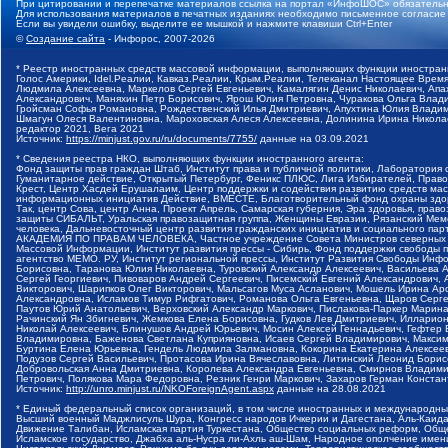
При цитировании и перепечатке материалов ссылка на портал «ИнфоШОС» обязательн
Для использования материалов в печатных изданиях необходимо письменное согласие
Если вы увидели ошибку, выделите ее мышкой и нажмите клавиши Ctrl+Enter
©
Создание сайта
- Инфорос, 2007-2026
* Реестр иностранных средств массовой информации, выполняющих функции иностранн
Голос Америки, Idel.Реалии, Кавказ.Реалии, Крым.Реалии, Телеканал Настоящее Время
Людмила Алексеевна, Маркелов Сергей Евгеньевич, Камалягин Денис Николаевич, Апах
Александрович, Маняхин Петр Борисович, Ярош Юлия Петровна, Чуракова Ольга Влади
Гройсман Софья Романовна, Рождественский Илья Дмитриевич, Апухтина Юлия Владимир
Шмагун Олеся Валентиновна, Мароховская Алеся Алексеевна, Долинина Ирина Никола
редактор 2021, Вега 2021
Источник:
https://minjust.gov.ru/ru/documents/7755/
данные на
03.09.2021
* Сведения реестра НКО, выполняющих функции иностранного агента:
Фонд защиты прав граждан Штаб, Институт права и публичной политики, Лаборатория
Гуманитарное действие, Открытый Петербург, Феникс ПЛЮС, Лига Избирателей, Правов
Крест, Центр Хасдей Ерушалаим, Центр поддержки и содействия развитию средств мас
информационных инициатив Действие, ВМЕСТЕ, Благотворительный фонд охраны здоров
Так, центр Сова, центр Анна, Проект Апрель, Самарская губерния, Эра здоровья, пр
защиты СИБАЛЬТ, Уральская правозащитная группа, Женщины Евразии, Рязанский Мемо
человека, Дальневосточный центр развития гражданских инициатив и социального пар
АКАДЕМИЯ ПО ПРАВАМ ЧЕЛОВЕКА, Частное учреждение Совета Министров северных стр
Массовой Информации, Институт развития прессы - Сибирь, Фонд поддержки свободы 
агентство МЕМО. РУ, Институт региональной прессы, Институт Развития Свободы Инф
Борисовна, Таранова Юлия Николаевна, Туровский Александр Алексеевич, Васильева 
Сергей Георгиевич, Пивоваров Андрей Сергеевич, Писемский Евгений Александрович,
Викторович, Шарипков Олег Викторович, Мальсагов Муса Асланович, Мошель Ирина Ар
Александровна, Исламов Тимур Рифгатович, Романова Ольга Евгеньевна, Щаров Серг
Паутов Юрий Анатольевич, Верховский Александр Маркович, Пислакова-Паркер Марина
Рачинский Ян Збигневич, Жемкова Елена Борисовна, Гудков Лев Дмитриевич, Иллари
Николай Алексеевич, Блинушов Андрей Юрьевич, Мосин Алексей Геннадьевич, Гефтер
Владимировна, Баженова Светлана Куприяновна, Исаев Сергей Владимирович, Максим
Буртина Елена Юрьевна, Гендель Людмила Залмановна, Кокорина Екатерина Алексеев
Подузов Сергей Васильевич, Протасова Ирина Вячеславовна, Литинский Леонид Борис
Добровольская Анна Дмитриевна, Королева Александра Евгеньевна, Смирнов Владими
Петрович, Полякова Мара Федоровна, Резник Генри Маркович, Захаров Герман Конста
Источник:
http://unro.minjust.ru/NKOForeignAgent.aspx
данные на
28.08.2021
* Единый федеральный список организаций, в том числе иностранных и международны
Высший военный Маджлисуль Шура, Конгресс народов Ичкерии и Дагестана, Аль-Каида, 
Движение Талибан, Исламская партия Туркестана, Общество социальных реформ, Общес
Исламское государство, Джабха аль-Нусра ли-Ахль аш-Шам, Народное ополчение имен