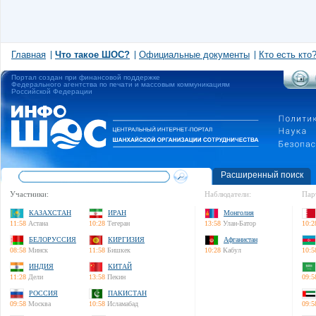
Главная
Что такое ШОС?
Официальные документы
Кто есть кто
Портал создан при финансовой поддержке
Федерального агентства по печати и массовым коммуникациям
Российской Федерации
Расширенный поиск
Участники:
Наблюдатели:
Пар
КАЗАХСТАН
ИРАН
Монголия
11:58
Астана
10:28
Тегеран
13:58
Улан-Батор
10:2
БЕЛОРУССИЯ
КИРГИЗИЯ
Афганистан
08:58
Минск
11:58
Бишкек
10:28
Кабул
10:5
ИНДИЯ
КИТАЙ
11:28
Дели
13:58
Пекин
09:5
РОССИЯ
ПАКИСТАН
09:58
Москва
10:58
Исламабад
09:5