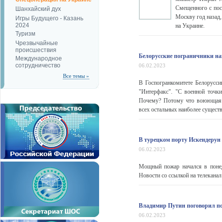
Смещенного с пос
Шанхайский дух
Москву год назад,
Игры Будущего - Казань
2024
на Украине.
Туризм
Чрезвычайные
происшествия
Белорусские пограничники на
Международное
сотрудничество
06.02.2023
Все темы »
В Госпогранкомитете Белорусси
"Интерфакс". "С военной точки
Почему? Потому что воюющая с
всех остальных наиболее сущест
В турецком порту Искендерун
06.02.2023
Мощный пожар начался в понед
Новости со ссылкой на телекана
Владимир Путин поговорил по
06.02.2023