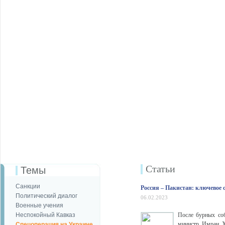
Статьи
Темы
Санкции
Россия – Пакистан: ключевое 
Политический диалог
06.02.2023
Военные учения
Неспокойный Кавказ
После бурных соб
министр Имран Х
Спецоперация на Украине