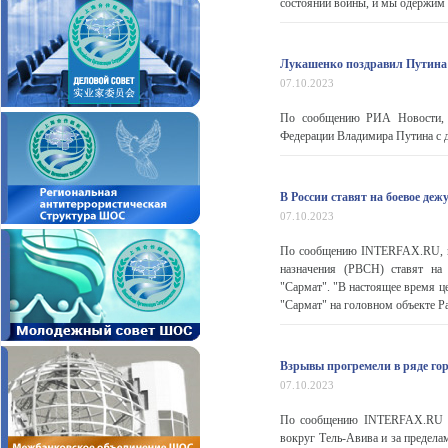
состоянии войны, и мы одержим 
Лукашенко поздравил Путина с
07.10.2023
По сообщению РИА Новости, п
Федерации Владимира Путина с дн
В России ставят на боевое де
07.10.2023
По сообщению INTERFAX.RU, ми
назначения (РВСН) ставят на
"Сармат". "В настоящее время ц
"Сармат" на головном объекте Ра
Взрывы прогремели в ряде гор
07.10.2023
По сообщению INTERFAX.RU со
вокруг Тель-Авива и за предела