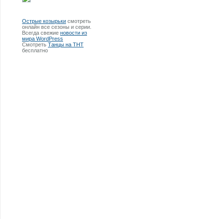
Острые козырьки
смотреть
онлайн все сезоны и серии.
Всегда свежие
новости из
мира WordPress
Смотреть
Танцы на ТНТ
бесплатно