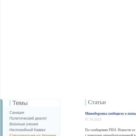
Статьи
Темы
Санкции
Минобороны сообщило о попы
Политический диалог
07.10.2023
Военные учения
Неспокойный Кавказ
По сообщению РИА Новости со с
с помощью переоборудованной в 
Спецоперация на Украине