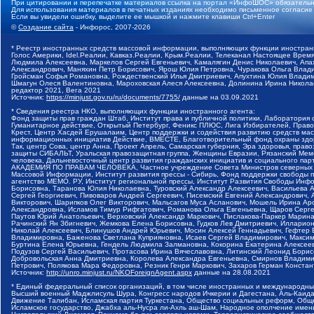
При цитировании и перепечатке материалов ссылка на портал «ИнфоШОС» обязательн
Для использования материалов в печатных изданиях необходимо письменное согласие
Если вы увидели ошибку, выделите ее мышкой и нажмите клавиши Ctrl+Enter
©
Создание сайта
- Инфорос, 2007-2026
* Реестр иностранных средств массовой информации, выполняющих функции иностранн
Голос Америки, Idel.Реалии, Кавказ.Реалии, Крым.Реалии, Телеканал Настоящее Время
Людмила Алексеевна, Маркелов Сергей Евгеньевич, Камалягин Денис Николаевич, Апах
Александрович, Маняхин Петр Борисович, Ярош Юлия Петровна, Чуракова Ольга Влади
Гройсман Софья Романовна, Рождественский Илья Дмитриевич, Апухтина Юлия Владимир
Шмагун Олеся Валентиновна, Мароховская Алеся Алексеевна, Долинина Ирина Никола
редактор 2021, Вега 2021
Источник:
https://minjust.gov.ru/ru/documents/7755/
данные на
03.09.2021
* Сведения реестра НКО, выполняющих функции иностранного агента:
Фонд защиты прав граждан Штаб, Институт права и публичной политики, Лаборатория
Гуманитарное действие, Открытый Петербург, Феникс ПЛЮС, Лига Избирателей, Правов
Крест, Центр Хасдей Ерушалаим, Центр поддержки и содействия развитию средств мас
информационных инициатив Действие, ВМЕСТЕ, Благотворительный фонд охраны здоров
Так, центр Сова, центр Анна, Проект Апрель, Самарская губерния, Эра здоровья, пр
защиты СИБАЛЬТ, Уральская правозащитная группа, Женщины Евразии, Рязанский Мемо
человека, Дальневосточный центр развития гражданских инициатив и социального пар
АКАДЕМИЯ ПО ПРАВАМ ЧЕЛОВЕКА, Частное учреждение Совета Министров северных стр
Массовой Информации, Институт развития прессы - Сибирь, Фонд поддержки свободы 
агентство МЕМО. РУ, Институт региональной прессы, Институт Развития Свободы Инф
Борисовна, Таранова Юлия Николаевна, Туровский Александр Алексеевич, Васильева 
Сергей Георгиевич, Пивоваров Андрей Сергеевич, Писемский Евгений Александрович,
Викторович, Шарипков Олег Викторович, Мальсагов Муса Асланович, Мошель Ирина Ар
Александровна, Исламов Тимур Рифгатович, Романова Ольга Евгеньевна, Щаров Серг
Паутов Юрий Анатольевич, Верховский Александр Маркович, Пислакова-Паркер Марина
Рачинский Ян Збигневич, Жемкова Елена Борисовна, Гудков Лев Дмитриевич, Иллари
Николай Алексеевич, Блинушов Андрей Юрьевич, Мосин Алексей Геннадьевич, Гефтер
Владимировна, Баженова Светлана Куприяновна, Исаев Сергей Владимирович, Максим
Буртина Елена Юрьевна, Гендель Людмила Залмановна, Кокорина Екатерина Алексеев
Подузов Сергей Васильевич, Протасова Ирина Вячеславовна, Литинский Леонид Борис
Добровольская Анна Дмитриевна, Королева Александра Евгеньевна, Смирнов Владими
Петрович, Полякова Мара Федоровна, Резник Генри Маркович, Захаров Герман Конста
Источник:
http://unro.minjust.ru/NKOForeignAgent.aspx
данные на
28.08.2021
* Единый федеральный список организаций, в том числе иностранных и международны
Высший военный Маджлисуль Шура, Конгресс народов Ичкерии и Дагестана, Аль-Каида, 
Движение Талибан, Исламская партия Туркестана, Общество социальных реформ, Общес
Исламское государство, Джабха аль-Нусра ли-Ахль аш-Шам, Народное ополчение имен