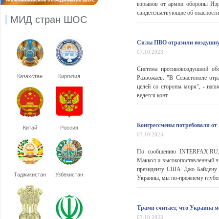
взрывов от армии обороны Изра
свидетельствующие об опасности
МИД стран ШОС
Силы ПВО отразили воздушну
07.10.2023
Система противовоздушной обо
Казахстан
Киргизия
Развожаев. "В Севастополе от
целей со стороны моря", - напи
ведется конт...
Конгрессмены потребовали от
Китай
Россия
07.10.2023
По сообщению INTERFAX.RU, п
Маккол и высокопоставленный 
президенту США Джо Байдену с
Таджикистан
Узбекистан
Украины, мы по-прежнему глубоко 
Трамп считает, что Украина м
07.10.2023