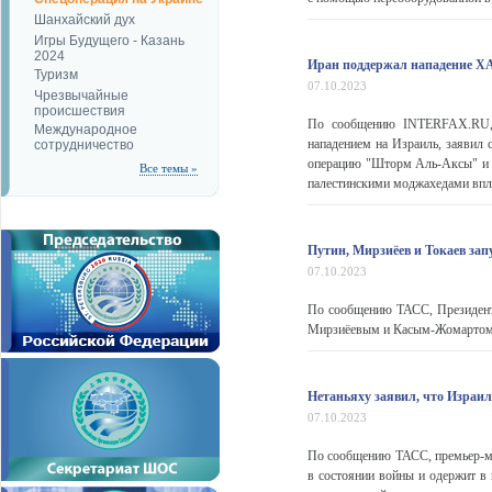
Шанхайский дух
Игры Будущего - Казань
2024
Иран поддержал нападение 
Туризм
07.10.2023
Чрезвычайные
происшествия
По сообщению INTERFAX.RU, 
Международное
нападением на Израиль, заявил
сотрудничество
операцию "Шторм Аль-Аксы" и м
Все темы »
палестинскими моджахедами впло
Путин, Мирзиёев и Токаев запу
07.10.2023
По сообщению ТАСС, Президент
Мирзиёевым и Касым-Жомартом То
Нетаньяху заявил, что Израил
07.10.2023
По сообщению ТАСС, премьер-ми
в состоянии войны и одержит в 