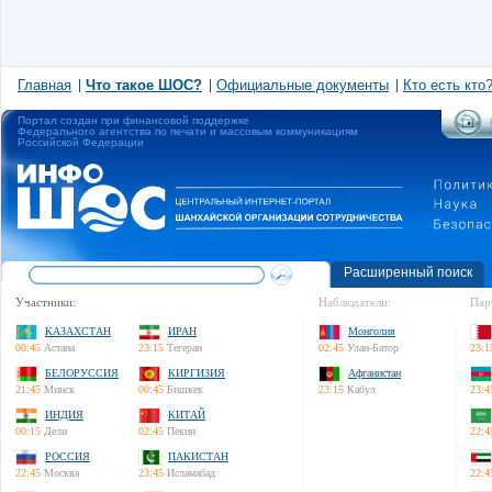
Главная
Что такое ШОС?
Официальные документы
Кто есть кто
Портал создан при финансовой поддержке
Федерального агентства по печати и массовым коммуникациям
Российской Федерации
Расширенный поиск
Участники:
Наблюдатели:
Пар
КАЗАХСТАН
ИРАН
Монголия
00:45
Астана
23:15
Тегеран
02:45
Улан-Батор
23:1
БЕЛОРУССИЯ
КИРГИЗИЯ
Афганистан
21:45
Минск
00:45
Бишкек
23:15
Кабул
23:4
ИНДИЯ
КИТАЙ
00:15
Дели
02:45
Пекин
22:4
РОССИЯ
ПАКИСТАН
22:45
Москва
23:45
Исламабад
22:4