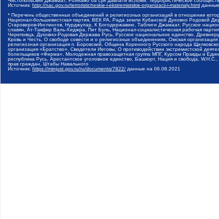
Чистопольский Джамаат, Рохнамо ба суи давлати исломи, Террористическое сообщест
Источник:
http://nac.gov.ru/terroristicheskie-i-ekstremistskie-organizacii-i-materialy.html
данные
* Перечень общественных объединений и религиозных организаций в отношении котор
Национал-большевистская партия, ВЕК РА, Рада земли Кубанской Духовно Родовой Де
Староверов-Инглингов, Нурджулар, К Богодержавию, Таблиги Джамаат, Русское наци
славян, Ат-Такфир Валь-Хиджра, Пит Буль, Национал-социалистическая рабочая парт
Череповца, Духовно-Родовая Держава Русь, Русское национальное единство, Древнер
Кровь и Честь, О свободе совести и о религиозных объединениях, Омская организаци
религиозная организация п. Боровский, Община Коренного Русского народа Щелковског
организация «Братство», Свидетели Иеговы, О противодействии экстремистской деяте
болельщиков «Фирма», Молодежная правозащитная группа МПГ, Курсом Правды и Единен
республика Русь, Арестантское уголовное единство, Башкорт, Нация и свобода, W.H.С
прав граждан, Штабы Навального
Источник:
https://minjust.gov.ru/ru/documents/7822/
данные на
06.08.2021