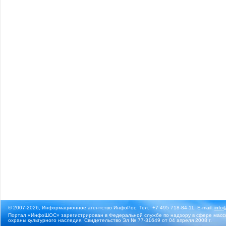
© 2007-2026, Информационное агентство ИнфоРос. Тел.: +7 495 718-84-11, E-mail:
info
Портал «ИнфоШОС» зарегистрирован в Федеральной службе по надзору в сфере массо
охраны культурного наследия. Свидетельство Эл № 77-31649 от 04 апреля 2008 г.