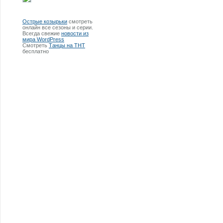
Острые козырьки
смотреть
онлайн все сезоны и серии.
Всегда свежие
новости из
мира WordPress
Смотреть
Танцы на ТНТ
бесплатно