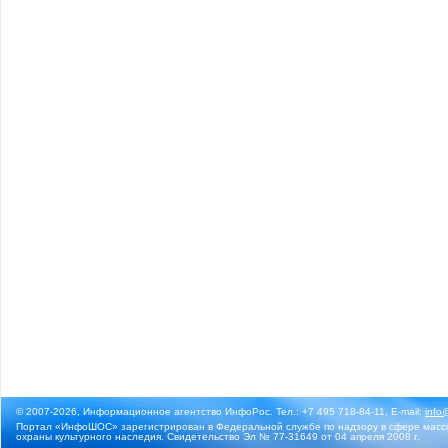
© 2007-2026, Информационное агентство ИнфоРос. Тел.: +7 495 718-84-11, E-mail:
info
Портал «ИнфоШОС» зарегистрирован в Федеральной службе по надзору в сфере массо
охраны культурного наследия. Свидетельство Эл № 77-31649 от 04 апреля 2008 г.