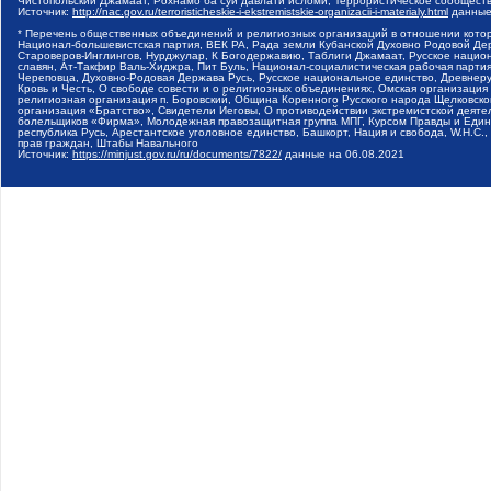
Чистопольский Джамаат, Рохнамо ба суи давлати исломи, Террористическое сообщест
Источник:
http://nac.gov.ru/terroristicheskie-i-ekstremistskie-organizacii-i-materialy.html
данные
* Перечень общественных объединений и религиозных организаций в отношении котор
Национал-большевистская партия, ВЕК РА, Рада земли Кубанской Духовно Родовой Де
Староверов-Инглингов, Нурджулар, К Богодержавию, Таблиги Джамаат, Русское наци
славян, Ат-Такфир Валь-Хиджра, Пит Буль, Национал-социалистическая рабочая парт
Череповца, Духовно-Родовая Держава Русь, Русское национальное единство, Древнер
Кровь и Честь, О свободе совести и о религиозных объединениях, Омская организаци
религиозная организация п. Боровский, Община Коренного Русского народа Щелковског
организация «Братство», Свидетели Иеговы, О противодействии экстремистской деяте
болельщиков «Фирма», Молодежная правозащитная группа МПГ, Курсом Правды и Единен
республика Русь, Арестантское уголовное единство, Башкорт, Нация и свобода, W.H.С
прав граждан, Штабы Навального
Источник:
https://minjust.gov.ru/ru/documents/7822/
данные на
06.08.2021