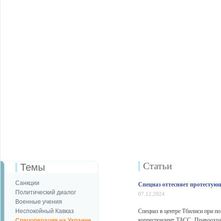
Статьи
Темы
Санкции
Спецназ оттесняет протестующ
Политический диалог
07.12.2024
Военные учения
Неспокойный Кавказ
Спецназ в центре Тбилиси при п
корреспондент ТАСС. Правоохра
Спецоперация на Украине