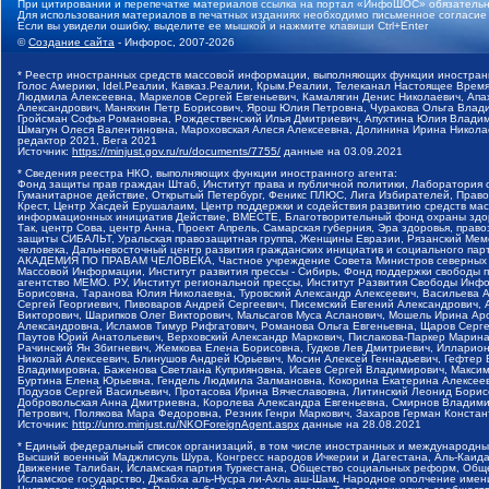
При цитировании и перепечатке материалов ссылка на портал «ИнфоШОС» обязательн
Для использования материалов в печатных изданиях необходимо письменное согласие
Если вы увидели ошибку, выделите ее мышкой и нажмите клавиши Ctrl+Enter
©
Создание сайта
- Инфорос, 2007-2026
* Реестр иностранных средств массовой информации, выполняющих функции иностранн
Голос Америки, Idel.Реалии, Кавказ.Реалии, Крым.Реалии, Телеканал Настоящее Время
Людмила Алексеевна, Маркелов Сергей Евгеньевич, Камалягин Денис Николаевич, Апах
Александрович, Маняхин Петр Борисович, Ярош Юлия Петровна, Чуракова Ольга Влади
Гройсман Софья Романовна, Рождественский Илья Дмитриевич, Апухтина Юлия Владимир
Шмагун Олеся Валентиновна, Мароховская Алеся Алексеевна, Долинина Ирина Никола
редактор 2021, Вега 2021
Источник:
https://minjust.gov.ru/ru/documents/7755/
данные на
03.09.2021
* Сведения реестра НКО, выполняющих функции иностранного агента:
Фонд защиты прав граждан Штаб, Институт права и публичной политики, Лаборатория
Гуманитарное действие, Открытый Петербург, Феникс ПЛЮС, Лига Избирателей, Правов
Крест, Центр Хасдей Ерушалаим, Центр поддержки и содействия развитию средств мас
информационных инициатив Действие, ВМЕСТЕ, Благотворительный фонд охраны здоров
Так, центр Сова, центр Анна, Проект Апрель, Самарская губерния, Эра здоровья, пр
защиты СИБАЛЬТ, Уральская правозащитная группа, Женщины Евразии, Рязанский Мемо
человека, Дальневосточный центр развития гражданских инициатив и социального пар
АКАДЕМИЯ ПО ПРАВАМ ЧЕЛОВЕКА, Частное учреждение Совета Министров северных стр
Массовой Информации, Институт развития прессы - Сибирь, Фонд поддержки свободы 
агентство МЕМО. РУ, Институт региональной прессы, Институт Развития Свободы Инф
Борисовна, Таранова Юлия Николаевна, Туровский Александр Алексеевич, Васильева 
Сергей Георгиевич, Пивоваров Андрей Сергеевич, Писемский Евгений Александрович,
Викторович, Шарипков Олег Викторович, Мальсагов Муса Асланович, Мошель Ирина Ар
Александровна, Исламов Тимур Рифгатович, Романова Ольга Евгеньевна, Щаров Серг
Паутов Юрий Анатольевич, Верховский Александр Маркович, Пислакова-Паркер Марина
Рачинский Ян Збигневич, Жемкова Елена Борисовна, Гудков Лев Дмитриевич, Иллари
Николай Алексеевич, Блинушов Андрей Юрьевич, Мосин Алексей Геннадьевич, Гефтер
Владимировна, Баженова Светлана Куприяновна, Исаев Сергей Владимирович, Максим
Буртина Елена Юрьевна, Гендель Людмила Залмановна, Кокорина Екатерина Алексеев
Подузов Сергей Васильевич, Протасова Ирина Вячеславовна, Литинский Леонид Борис
Добровольская Анна Дмитриевна, Королева Александра Евгеньевна, Смирнов Владими
Петрович, Полякова Мара Федоровна, Резник Генри Маркович, Захаров Герман Конста
Источник:
http://unro.minjust.ru/NKOForeignAgent.aspx
данные на
28.08.2021
* Единый федеральный список организаций, в том числе иностранных и международны
Высший военный Маджлисуль Шура, Конгресс народов Ичкерии и Дагестана, Аль-Каида, 
Движение Талибан, Исламская партия Туркестана, Общество социальных реформ, Общес
Исламское государство, Джабха аль-Нусра ли-Ахль аш-Шам, Народное ополчение имен