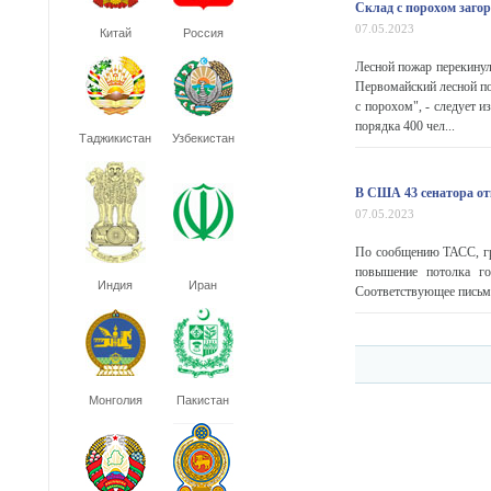
Cклад с порохом заго
07.05.2023
Китай
Россия
Лесной пожар перекинул
Первомайский лесной по
с порохом", - следует 
порядка 400 чел...
Таджикистан
Узбекистан
В США 43 сенатора от
07.05.2023
По сообщению ТАСС, гру
повышение потолка го
Индия
Иран
Соответствующее письмо
Монголия
Пакистан