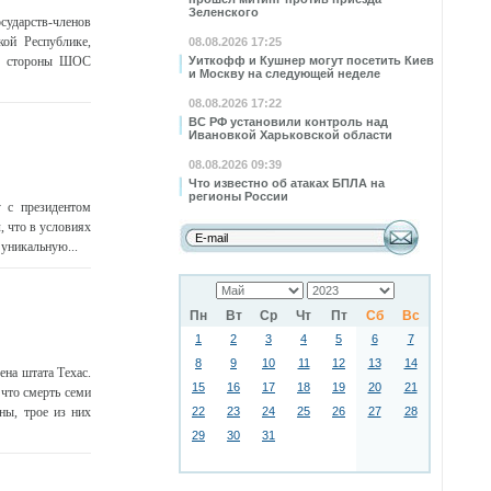
Зеленского
сударств-членов
ой Республике,
08.08.2026 17:25
Со стороны ШОС
Уиткофф и Кушнер могут посетить Киев
и Москву на следующей неделе
08.08.2026 17:22
ВС РФ установили контроль над
Ивановкой Харьковской области
08.08.2026 09:39
Что известно об атаках БПЛА на
регионы России
 с президентом
 что в условиях
 уникальную...
Пн
Вт
Ср
Чт
Пт
Сб
Вс
1
2
3
4
5
6
7
8
9
10
11
12
13
14
на штата Техас.
15
16
17
18
19
20
21
что смерть семи
ны, трое из них
22
23
24
25
26
27
28
29
30
31