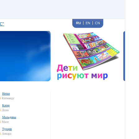
RU
EN
CN
С"
Непал
6
Катманду
Катар
6
Доха
Мальдивы
6
Мале
Турция
6
Анкара