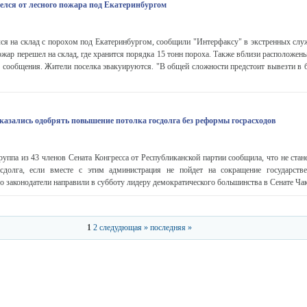
релся от лесного пожара под Екатеринбургом
ся на склад с порохом под Екатеринбургом, сообщили "Интерфаксу" в экстренных служ
жар перешел на склад, где хранится порядка 15 тонн пороха. Также вблизи расположен
из сообщения. Жители поселка эвакуируются. "В общей сложности предстоит вывезти в 
казались одобрять повышение потолка госдолга без реформы госрасходов
ппа из 43 членов Сената Конгресса от Республиканской партии сообщила, что не стан
сдолга, если вместе с этим администрация не пойдет на сокращение государстве
 законодатели направили в субботу лидеру демократического большинства в Сенате Ч
1
2
следудющая »
последняя »