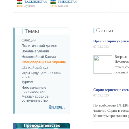
ТАДЖИКИСТАН
УЗБЕКИСТАН
18:06
Душанбе
18:06
Ташкент
Статьи
Темы
Санкции
Иран и Сирия укрепл
Политический диалог
07.05.2023
Военные учения
Неспокойный Кавказ
Впервые 
Исламско
Спецоперация на Украине
страну со
Шанхайский дух
основной 
Игры Будущего - Казань
2024
Туризм
Чрезвычайные
Сирия вернется в сост
происшествия
07.05.2023
Международное
сотрудничество
По сообщению INTERFAX
Все темы »
членство Сирии в состав
Министры приняли это р