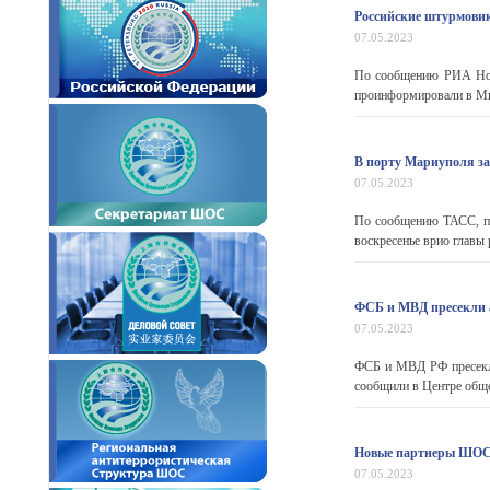
Российские штурмовик
07.05.2023
По сообщению РИА Нов
проинформировали в Ми
В порту Мариуполя за
07.05.2023
По сообщению ТАСС, пе
воскресенье врио главы
ФСБ и МВД пресекли а
07.05.2023
ФСБ и МВД РФ пресекли
сообщили в Центре общ
Новые партнеры ШОС 
07.05.2023