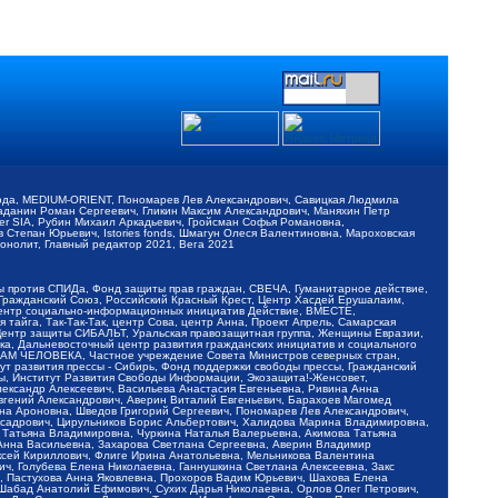
обода, MEDIUM-ORIENT, Пономарев Лев Александрович, Савицкая Людмила
Баданин Роман Сергеевич, Гликин Максим Александрович, Маняхин Петр
er SIA, Рубин Михаил Аркадьевич, Гройсман Софья Романовна,
Степан Юрьевич, Istories fonds, Шмагун Олеся Валентиновна, Мароховская
нолит, Главный редактор 2021, Вега 2021
Мы против СПИДа, Фонд защиты прав граждан, СВЕЧА, Гуманитарное действие,
 Гражданский Союз, Российский Красный Крест, Центр Хасдей Ерушалаим,
 Центр социально-информационных инициатив Действие, ВМЕСТЕ,
айга, Так-Так-Так, центр Сова, центр Анна, Проект Апрель, Самарская
Центр защиты СИБАЛЬТ, Уральская правозащитная группа, Женщины Евразии,
ка, Дальневосточный центр развития гражданских инициатив и социального
АВАМ ЧЕЛОВЕКА, Частное учреждение Совета Министров северных стран,
т развития прессы - Сибирь, Фонд поддержки свободы прессы, Гражданский
ы, Институт Развития Свободы Информации, Экозащита!-Женсовет,
ександр Алексеевич, Васильева Анастасия Евгеньевна, Ривина Анна
вгений Александрович, Аверин Виталий Евгеньевич, Барахоев Магомед
на Ароновна, Шведов Григорий Сергеевич, Пономарев Лев Александрович,
ксадрович, Цирульников Борис Альбертович, Халидова Марина Владимировна,
 Татьяна Владимировна, Чуркина Наталья Валерьевна, Акимова Татьяна
 Анна Васильевна, Захарова Светлана Сергеевна, Аверин Владимир
ксей Кириллович, Флиге Ирина Анатольевна, Мельникова Валентина
, Голубева Елена Николаевна, Ганнушкина Светлана Алексеевна, Закс
, Пастухова Анна Яковлевна, Прохоров Вадим Юрьевич, Шахова Елена
 Шабад Анатолий Ефимович, Сухих Дарья Николаевна, Орлов Олег Петрович,