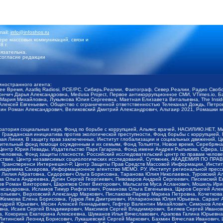
mail:
info@infoshos.ru
ре массовых коммуникаций, связи и
8 г.
язательна.
согласие редакции
иностранного агента:
щее Время, Azatliq Radiosi, PCE/PC, Сибирь.Реалии, Фактограф, Север.Реалии, Радио Св
ончич Дарья Александровна, Medusa Project, Первое антикоррупционное СМИ, VTimes.io, 
ария Михайловна, Лукьянова Юлия Сергеевна, Маетная Елизавета Витальевна, The Insid
ексей Евгеньевич, Общество с ограниченной ответственностью Телеканал Дождь, Петров 
н Роман Александрович, Великовский Дмитрий Александрович, Альтаир 2021, Ромашки мо
оратория социальных наук, Фонд по борьбе с коррупцией, Альянс врачей, НАСИЛИЮ.НЕТ, 
Гражданская инициатива против экологической преступности, Фонд борьбы с коррупцией,
чая Линия, В защиту прав заключенных, Институт глобализации и социальных движений,
тельный фонд помощи осужденным и их семьям, Фонд Тольятти, Новое время, Серебряная т
Центр Юрия Левады, Издательство Парк Гагарина, Фонд имени Андрея Рылькова, Сфера, 
еловека, Фонд защиты гласности, Российский исследовательский центр по правам челове
йствие, Центр независимых социологических исследований, Сутяжник, АКАДЕМИЯ ПО ПР
р Трансперенси Интернешнл-Р, Центр Защиты Прав Средств Массовой Информации, Институ
 академика Сахарова, Информационное агентство МЕМО. РУ, Институт региональной пресс
Лилия Айратовна, Сидорович Ольга Борисовна, Таранова Юлия Николаевна, Туровский Ал
а Ольга Андреевна, Дугин Сергей Георгиевич, Пивоваров Андрей Сергеевич, Писемский Е
в Роман Викторович, Шарипков Олег Викторович, Мальсагов Муса Асланович, Мошель Ири
ександровна, Исламов Тимур Рифгатович, Романова Ольга Евгеньевна, Щаров Сергей Але
льевич, Верховский Александр Маркович, Пислакова-Паркер Марина Петровна, Кочеткова
, Жемкова Елена Борисовна, Гудков Лев Дмитриевич, Илларионова Юлия Юрьевна, Саранг
Андрей Юрьевич, Мосин Алексей Геннадьевич, Гефтер Валентин Михайлович, Симонов Але
а, Исаев Сергей Владимирович, Максимов Сергей Владимирович, Беляев Сергей Иванович
 Кокорина Екатерина Алексеевна, Шуманов Илья Вячеславович, Арапова Галина Юрьевна
Литинский Леонид Борисович, Лукашевский Сергей Маркович, Бахмин Вячеслав Иванович,