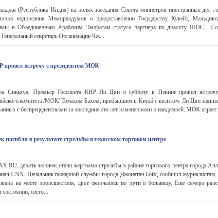
анаджи (Республика Индия) на полях заседания Совета министров иностранных дел го
ония подписания Меморандумов о предоставлении Государству Кувейт, Мальдивск
нмы и Объединенным Арабским Эмиратам статуса партнера по диалогу ШОС. 
енеральный секретарь Организации Чж...
Р провел встречу с президентом МОК
ва Синьхуа, Премьер Госсовета КНР Ли Цян в субботу в Пекине провел встречу
йского комитета /МОК/ Томасом Бахом, прибывшим в Китай с визитом. Ли Цян заявил,
занных с беспрецедентными за последние сто лет изменениями и пандемией, МОК играет
ек погибли в результате стрельбы в техасском торговом центре
RU, девять человек стали жертвами стрельбы в районе торгового центра города Алле
анал CNN. Начальник пожарной службы города Джонатан Бойд сообщил журналистам, 
ована на месте происшествия, двое скончались по пути в больницу. Еще семеро ране
 состоянии, состо...