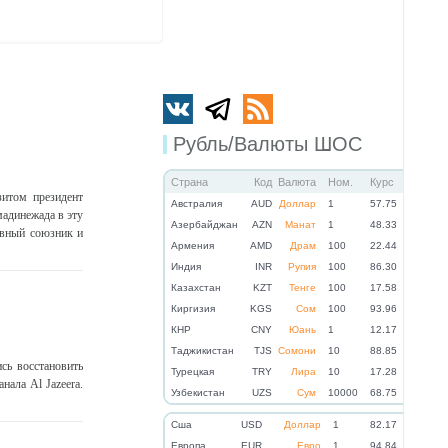
Рубль/Валюты ШОС
Страна
Код
Валюта
Ном.
Курс
зитом президент
Австралия
AUD
Доллар
1
57.75
адинежада в эту
Азербайджан
AZN
Манат
1
48.33
лавный союзник и
Армения
AMD
Драм
100
22.44
Индия
INR
Рупия
100
86.30
Казахстан
KZT
Тенге
100
17.58
Киргизия
KGS
Сом
100
93.96
КНР
CNY
Юань
1
12.17
Таджикистан
TJS
Сомони
10
88.85
сь восстановить
Турецкая
TRY
Лира
10
17.28
нала Al Jazeera.
Узбекистан
UZS
Сум
10000
68.75
Cша
USD
Доллар
1
82.17
Eвропа
EUR
Евро
1
94.84