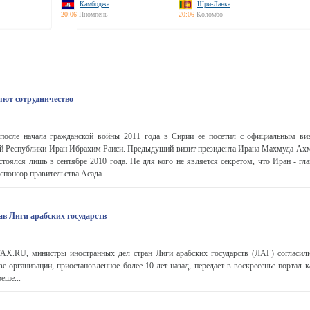
Камбоджа
Шри-Ланка
20:06
Пномпень
20:06
Коломбо
яют сотрудничество
после начала гражданской войны 2011 года в Сирии ее посетил с официальным ви
й Республики Иран Ибрахим Раиси. Предыдущий визит президента Ирана Махмуда Ахм
стоялся лишь в сентябре 2010 года. Не для кого не является секретом, что Иран - г
спонсор правительства Асада.
ав Лиги арабских государств
.RU, министры иностранных дел стран Лиги арабских государств (ЛАГ) согласили
е организации, приостановленное более 10 лет назад, передает в воскресенье портал ка
еше...