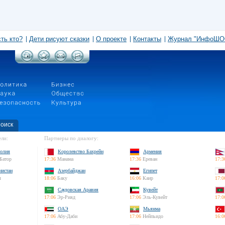
сть кто?
Дети рисуют сказки
О проекте
Контакты
Журнал "ИнфоШО
оиск
ли:
Партнеры по диалогу:
олия
Королевство Бахрейн
Армения
Батор
17:36
Манама
17:36
Ереван
17:3
нистан
Азербайджан
Египет
л
18:06
Баку
16:06
Каир
17:0
Саудовская Аравия
Кувейт
17:06
Эр-Рияд
17:06
Эль-Кувейт
17:0
ОАЭ
Мьянма
17:06
Абу-Даби
17:06
Нейпьидо
16:0