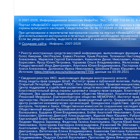
© 2007-2026, Информационное агентство ИнфоРос. Тел.: +7 495 718-84-11, E-
Портал «ИнфоШОС» зарегистрирован в Федеральной службе по надзору в сфе
охраны культурного наследия. Свидетельство Эл № 77-31649 от 04 апреля 200
При цитировании и перепечатке материалов ссылка на портал «ИнфоШОС» об
Для использования материалов в печатных изданиях необходимо письменное 
Если вы увидели ошибку, выделите ее мышкой и нажмите клавиши Ctrl+Enter
©
Создание сайта
- Инфорос, 2007-2026
* Реестр иностранных средств массовой информации, выполняющих функции 
Голос Америки, Idel.Реалии, Кавказ.Реалии, Крым.Реалии, Телеканал Настоя
Алексеевна, Маркелов Сергей Евгеньевич, Камалягин Денис Николаевич, Апах
Борисович, Ярош Юлия Петровна, Чуракова Ольга Владимировна, Железнова М
Рождественский Илья Дмитриевич, Апухтина Юлия Владимировна, Постернак Ал
Алеся Алексеевна, Долинина Ирина Николаевна, Шлейнов Роман Юрьевич, Ани
Источник:
https://minjust.gov.ru/ru/documents/7755/
данные на
03.09.2021
* Сведения реестра НКО, выполняющих функции иностранного агента:
Фонд защиты прав граждан Штаб, Институт права и публичной политики, Лаб
Открытый Петербург, Феникс ПЛЮС, Лига Избирателей, Правовая инициатива, 
Центр поддержки и содействия развитию средств массовой информации, Горя
Благотворительный фонд охраны здоровья и защиты прав граждан, Благотвори
губерния, Эра здоровья, правозащитное общество Мемориал, Аналитический 
Рязанский Мемориал, Екатеринбургское общество МЕМОРИАЛ, Институт прав ч
партнерства, Пермский региональный правозащитный центр, Гражданское де
Центр развития некоммерческих организаций, Гражданское содействие, Цент
контроль, Человек и Закон, Общественная комиссия по сохранению наследия
Общественный вердикт, Евразийская антимонопольная ассоциация, Чанышева 
Валерьевна, Бурдина Юлия Владимировна, Бойко Анатолий Николаевич, Гусев
Бекханович, Шевченко Дмитрий Александрович, Жданов Иван Юрьевич, Рубано
Каргалицкий Борис Юльевич, Созаев Валерий Валерьевич, Исакова Ирина Ал
Людевиг Марина Зариевна, Федотова Галина Анатольевна, Паутов Юрий Анато
Николаевна, Золотарева Екатерина Александровна, Рачинский Ян Збигневич
Анатольевич, Щур Татьяна Михайловна, Щур Николай Алексеевич, Блинушов 
Дмитриевна, Вититинова Елена Владимировна, Баженова Светлана Куприяновн
Елена Владимировна, Буртина Елена Юрьевна, Гендель Людмила Залмановна,
Владимировна, Подузов Сергей Васильевич, Протасова Ирина Вячеславовна, 