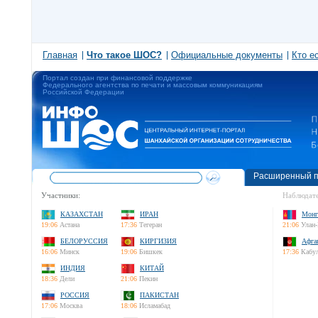
Главная
Что такое ШОС?
Официальные документы
Кто е
Портал создан при финансовой поддержке
Федерального агентства по печати и массовым коммуникациям
Российской Федерации
Расширенный п
Участники:
Наблюдате
КАЗАХСТАН
ИРАН
Монг
19:06
Астана
17:36
Тегеран
21:06
Улан-
БЕЛОРУССИЯ
КИРГИЗИЯ
Афга
16:06
Минск
19:06
Бишкек
17:36
Кабу
ИНДИЯ
КИТАЙ
18:36
Дели
21:06
Пекин
РОССИЯ
ПАКИСТАН
17:06
Москва
18:06
Исламабад