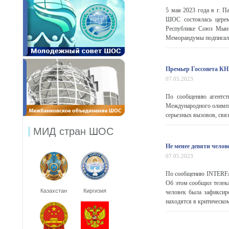
5 мая 2023 года в г. П
ШОС состоялась церем
Республике Союз Мья
Меморандумы подписал Г
Премьер Госсовета КН
07.05.2023
По сообщению агентст
Международного олимпи
серьезных вызовов, свя
МИД стран ШОС
Не менее девяти челов
07.05.2023
По сообщению INTERFAX.
Об этом сообщил телек
Казахстан
Киргизия
человек была зафиксир
находятся в критическом