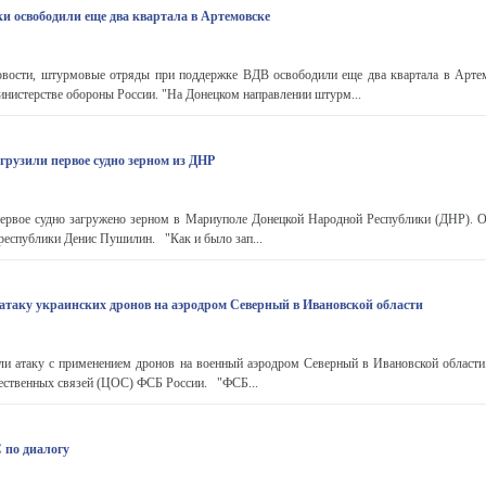
и освободили еще два квартала в Артемовске
ости, штурмовые отряды при поддержке ВДВ освободили еще два квартала в Артем
нистерстве обороны России. "На Донецком направлении штурм...
грузили первое судно зерном из ДНР
рвое судно загружено зерном в Мариуполе Донецкой Народной Республики (ДНР). О
 республики Денис Пушилин. "Как и было зап...
таку украинских дронов на аэродром Северный в Ивановской области
 атаку с применением дронов на военный аэродром Северный в Ивановской област
ественных связей (ЦОС) ФСБ России. "ФСБ...
по диалогу