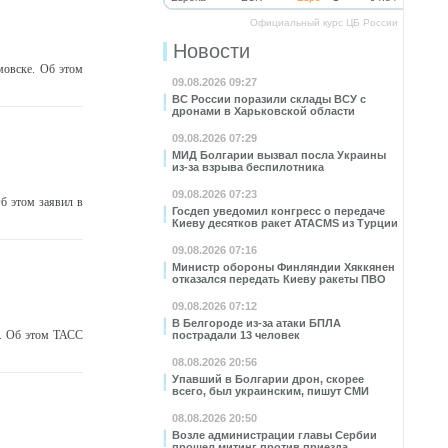
Официальный курс ЦБ России
Новости
овске. Об этом
09.08.2026 09:27
ВС России поразили склады ВСУ с
дронами в Харьковской области
09.08.2026 07:29
МИД Болгарии вызвал посла Украины
из-за взрыва беспилотника
09.08.2026 07:23
б этом заявил в
Госдеп уведомил конгресс о передаче
Киеву десятков ракет ATACMS из Турции
09.08.2026 07:16
Министр обороны Финляндии Хяккянен
отказался передать Киеву ракеты ПВО
09.08.2026 07:12
В Белгороде из-за атаки БПЛА
и. Об этом ТАСС
пострадали 13 человек
08.08.2026 20:56
Упавший в Болгарии дрон, скорее
всего, был украинским, пишут СМИ
08.08.2026 20:50
Возле администрации главы Сербии
прошел митинг против приезда