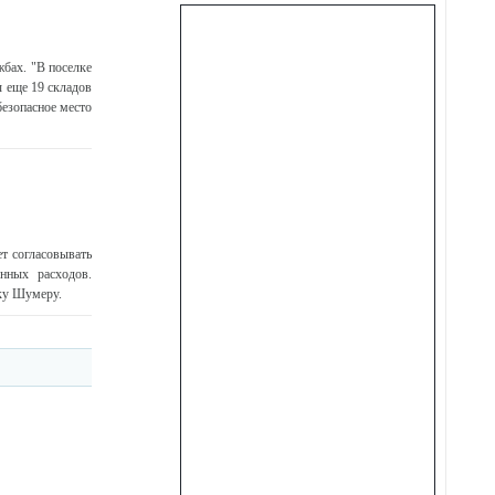
бах. "В поселке
ы еще 19 складов
безопасное место
ет согласовывать
нных расходов.
аку Шумеру.