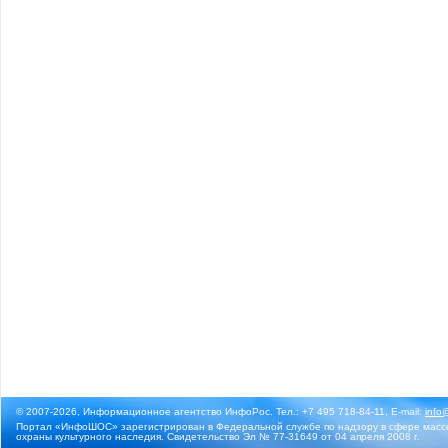
© 2007-2026, Информационное агентство ИнфоРос. Тел.: +7 495 718-84-11, E-mail:
info
Портал «ИнфоШОС» зарегистрирован в Федеральной службе по надзору в сфере массо
охраны культурного наследия. Свидетельство Эл № 77-31649 от 04 апреля 2008 г.