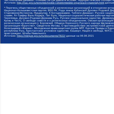
Чистопольский Джамаат, Рохнамо ба суи давлати исломи, Террористическое сообщест
Источник:
http://nac.gov.ru/terroristicheskie-i-ekstremistskie-organizacii-i-materialy.html
данные
* Перечень общественных объединений и религиозных организаций в отношении котор
Национал-большевистская партия, ВЕК РА, Рада земли Кубанской Духовно Родовой Де
Староверов-Инглингов, Нурджулар, К Богодержавию, Таблиги Джамаат, Русское наци
славян, Ат-Такфир Валь-Хиджра, Пит Буль, Национал-социалистическая рабочая парт
Череповца, Духовно-Родовая Держава Русь, Русское национальное единство, Древнер
Кровь и Честь, О свободе совести и о религиозных объединениях, Омская организаци
религиозная организация п. Боровский, Община Коренного Русского народа Щелковског
организация «Братство», Свидетели Иеговы, О противодействии экстремистской деяте
болельщиков «Фирма», Молодежная правозащитная группа МПГ, Курсом Правды и Единен
республика Русь, Арестантское уголовное единство, Башкорт, Нация и свобода, W.H.С
прав граждан, Штабы Навального
Источник:
https://minjust.gov.ru/ru/documents/7822/
данные на
06.08.2021