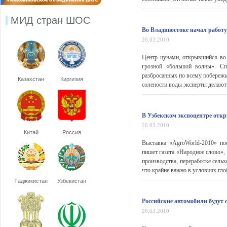
МИД стран ШОС
Во Владивостоке начал работ
26.03.2010
Центр цунами, открывшийся во
грозной «большой волны». Сп
разбросанных по всему побережь
Казахстан
Киргизия
солености воды эксперты делают 
В Узбекском экспоцентре откр
26.03.2010
Китай
Россия
Выставка «AgroWorld-2010» по
пишет газета «Народное слово»,
производства, переработке сель
что крайне важно в условиях глоб
Таджикистан
Узбекистан
Российские автомобили будут 
26.03.2010