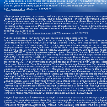
При цитировании и перепечатке материалов ссылка на портал «ИнфоШОС» обязательн
Для использования материалов в печатных изданиях необходимо письменное согласие
Если вы увидели ошибку, выделите ее мышкой и нажмите клавиши Ctrl+Enter
©
Создание сайта
- Инфорос, 2007-2026
* Реестр иностранных средств массовой информации, выполняющих функции иностранн
Голос Америки, Idel.Реалии, Кавказ.Реалии, Крым.Реалии, Телеканал Настоящее Время
Людмила Алексеевна, Маркелов Сергей Евгеньевич, Камалягин Денис Николаевич, Апах
Александрович, Маняхин Петр Борисович, Ярош Юлия Петровна, Чуракова Ольга Влади
Гройсман Софья Романовна, Рождественский Илья Дмитриевич, Апухтина Юлия Владимир
Шмагун Олеся Валентиновна, Мароховская Алеся Алексеевна, Долинина Ирина Никола
редактор 2021, Вега 2021
Источник:
https://minjust.gov.ru/ru/documents/7755/
данные на
03.09.2021
* Сведения реестра НКО, выполняющих функции иностранного агента:
Фонд защиты прав граждан Штаб, Институт права и публичной политики, Лаборатория
Гуманитарное действие, Открытый Петербург, Феникс ПЛЮС, Лига Избирателей, Правов
Крест, Центр Хасдей Ерушалаим, Центр поддержки и содействия развитию средств мас
информационных инициатив Действие, ВМЕСТЕ, Благотворительный фонд охраны здоров
Так, центр Сова, центр Анна, Проект Апрель, Самарская губерния, Эра здоровья, пр
защиты СИБАЛЬТ, Уральская правозащитная группа, Женщины Евразии, Рязанский Мемо
человека, Дальневосточный центр развития гражданских инициатив и социального пар
АКАДЕМИЯ ПО ПРАВАМ ЧЕЛОВЕКА, Частное учреждение Совета Министров северных стр
Массовой Информации, Институт развития прессы - Сибирь, Фонд поддержки свободы 
агентство МЕМО. РУ, Институт региональной прессы, Институт Развития Свободы Инф
Борисовна, Таранова Юлия Николаевна, Туровский Александр Алексеевич, Васильева 
Сергей Георгиевич, Пивоваров Андрей Сергеевич, Писемский Евгений Александрович,
Викторович, Шарипков Олег Викторович, Мальсагов Муса Асланович, Мошель Ирина Ар
Александровна, Исламов Тимур Рифгатович, Романова Ольга Евгеньевна, Щаров Серг
Паутов Юрий Анатольевич, Верховский Александр Маркович, Пислакова-Паркер Марина
Рачинский Ян Збигневич, Жемкова Елена Борисовна, Гудков Лев Дмитриевич, Иллари
Николай Алексеевич, Блинушов Андрей Юрьевич, Мосин Алексей Геннадьевич, Гефтер
Владимировна, Баженова Светлана Куприяновна, Исаев Сергей Владимирович, Максим
Буртина Елена Юрьевна, Гендель Людмила Залмановна, Кокорина Екатерина Алексеев
Подузов Сергей Васильевич, Протасова Ирина Вячеславовна, Литинский Леонид Борис
Добровольская Анна Дмитриевна, Королева Александра Евгеньевна, Смирнов Владими
Петрович, Полякова Мара Федоровна, Резник Генри Маркович, Захаров Герман Конста
Источник:
http://unro.minjust.ru/NKOForeignAgent.aspx
данные на
28.08.2021
* Единый федеральный список организаций, в том числе иностранных и международны
Высший военный Маджлисуль Шура, Конгресс народов Ичкерии и Дагестана, Аль-Каида, 
Движение Талибан, Исламская партия Туркестана, Общество социальных реформ, Общес
Исламское государство, Джабха аль-Нусра ли-Ахль аш-Шам, Народное ополчение имен