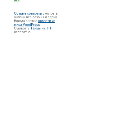
Острые козырьки
смотреть
онлайн все сезоны и серии.
Всегда свежие
новости из
мира WordPress
Смотреть
Танцы на ТНТ
бесплатно