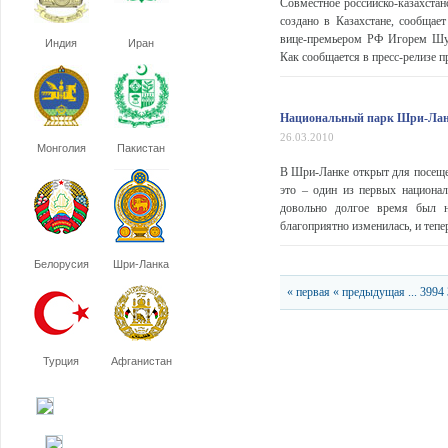
Совместное российско-казахстан
создано в Казахстане, сообщае
вице-премьером РФ Игорем Шу
Индия
Иран
Как сообщается в пресс-релизе п
Национальный парк Шри-Лан
26.03.2010
Монголия
Пакистан
В Шри-Ланке открыт для посеще
это – один из первых национал
довольно долгое время был н
благоприятно изменилась, и тепе
Белорусия
Шри-Ланка
« первая
« предыдущая
...
3994
Турция
Афганистан