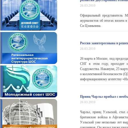
развития двусторонних отно
26.03.2010
Официальный представитель М
журналистов об итогах визита в
Си Цзиньпина.
Россия заинтересована в реш
26.03.2010
26 марта в Москве, под председ
СНГ в этом году, проходит оч
Содружества. Накануне, 25 март
о коллективной безопасности (О
информационному агентству «И
Принц Чарльз прибыл с необ
26.03.2010
Чарльз, принц Уэльский, стал
британские войска в Афганист
Уэльский уже несколько лет выр
союзников. Он желал также увиде