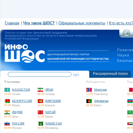
Главная
Что такое ШОС?
Официальные документы
Кто есть кто
Портал создан при финансовой поддержке
Федерального агентства по печати и массовым коммуникациям
Российской Федерации
Расширенный поиск
Участники:
Наблюдатели:
Пар
КАЗАХСТАН
ИРАН
Монголия
10:09
Астана
08:39
Тегеран
12:09
Улан-Батор
08:3
БЕЛОРУССИЯ
КИРГИЗИЯ
Афганистан
07:09
Минск
10:09
Бишкек
08:39
Кабул
09:0
ИНДИЯ
КИТАЙ
09:39
Дели
12:09
Пекин
08:0
РОССИЯ
ПАКИСТАН
08:09
Москва
09:09
Исламабад
08:0