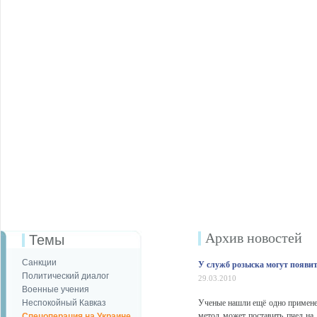
Архив новостей
Темы
Санкции
У служб розыска могут появи
Политический диалог
29.03.2010
Военные учения
Неспокойный Кавказ
Ученые нашли ещё одно применен
метод может поставить пчел на
Спецоперация на Украине