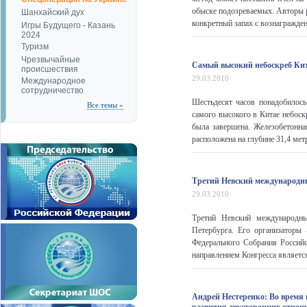
обыске подозреваемых. Авторы 
Шанхайский дух
конкретный запах с вознагражден
Игры Будущего - Казань
2024
Туризм
Чрезвычайные
Самый высокий небоскреб Кит
происшествия
29.03.2010
Международное
сотрудничество
Шестьдесят часов понадобилось
Все темы »
самого высокого в Китае небоск
была завершена. Железобетонн
расположена на глубине 31,4 метр
Третий Невский международны
29.03.2010
Третий Невский международны
Петербурга. Его организаторы
Федерального Собрания Россий
направлением Конгресса является
Андрей Нестеренко: Во время