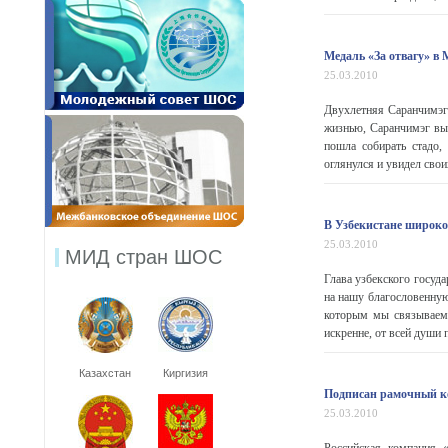
Медаль «За отвагу» в
25.03.2010
Двухлетняя Саранчимэг 
жизнью, Саранчимэг вы
пошла собирать стадо,
оглянулся и увидел своих 
В Узбекистане широко
25.03.2010
МИД стран ШОС
Глава узбекского госуд
на нашу благословенную
которым мы связываем 
искренне, от всей души п
Казахстан
Киргизия
Подписан рамочный к
25.03.2010