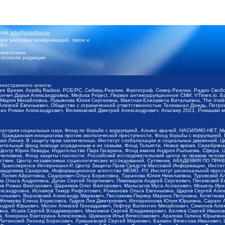
mail:
info@infoshos.ru
ре массовых коммуникаций, связи и
8 г.
язательна.
согласие редакции
иностранного агента:
щее Время, Azatliq Radiosi, PCE/PC, Сибирь.Реалии, Фактограф, Север.Реалии, Радио Св
ончич Дарья Александровна, Medusa Project, Первое антикоррупционное СМИ, VTimes.io, 
ария Михайловна, Лукьянова Юлия Сергеевна, Маетная Елизавета Витальевна, The Insid
ексей Евгеньевич, Общество с ограниченной ответственностью Телеканал Дождь, Петров 
н Роман Александрович, Великовский Дмитрий Александрович, Альтаир 2021, Ромашки мо
оратория социальных наук, Фонд по борьбе с коррупцией, Альянс врачей, НАСИЛИЮ.НЕТ, 
Гражданская инициатива против экологической преступности, Фонд борьбы с коррупцией,
чая Линия, В защиту прав заключенных, Институт глобализации и социальных движений,
тельный фонд помощи осужденным и их семьям, Фонд Тольятти, Новое время, Серебряная т
Центр Юрия Левады, Издательство Парк Гагарина, Фонд имени Андрея Рылькова, Сфера, 
еловека, Фонд защиты гласности, Российский исследовательский центр по правам челове
йствие, Центр независимых социологических исследований, Сутяжник, АКАДЕМИЯ ПО ПР
р Трансперенси Интернешнл-Р, Центр Защиты Прав Средств Массовой Информации, Институ
 академика Сахарова, Информационное агентство МЕМО. РУ, Институт региональной пресс
Лилия Айратовна, Сидорович Ольга Борисовна, Таранова Юлия Николаевна, Туровский Ал
а Ольга Андреевна, Дугин Сергей Георгиевич, Пивоваров Андрей Сергеевич, Писемский Е
в Роман Викторович, Шарипков Олег Викторович, Мальсагов Муса Асланович, Мошель Ири
ександровна, Исламов Тимур Рифгатович, Романова Ольга Евгеньевна, Щаров Сергей Але
льевич, Верховский Александр Маркович, Пислакова-Паркер Марина Петровна, Кочеткова
, Жемкова Елена Борисовна, Гудков Лев Дмитриевич, Илларионова Юлия Юрьевна, Саранг
Андрей Юрьевич, Мосин Алексей Геннадьевич, Гефтер Валентин Михайлович, Симонов Але
а, Исаев Сергей Владимирович, Максимов Сергей Владимирович, Беляев Сергей Иванович
 Кокорина Екатерина Алексеевна, Шуманов Илья Вячеславович, Арапова Галина Юрьевна
Литинский Леонид Борисович, Лукашевский Сергей Маркович, Бахмин Вячеслав Иванович,