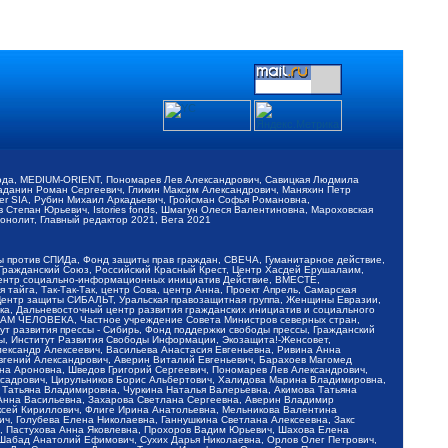
обода, MEDIUM-ORIENT, Пономарев Лев Александрович, Савицкая Людмила
Баданин Роман Сергеевич, Гликин Максим Александрович, Маняхин Петр
er SIA, Рубин Михаил Аркадьевич, Гройсман Софья Романовна,
Степан Юрьевич, Istories fonds, Шмагун Олеся Валентиновна, Мароховская
нолит, Главный редактор 2021, Вега 2021
Мы против СПИДа, Фонд защиты прав граждан, СВЕЧА, Гуманитарное действие,
 Гражданский Союз, Российский Красный Крест, Центр Хасдей Ерушалаим,
 Центр социально-информационных инициатив Действие, ВМЕСТЕ,
айга, Так-Так-Так, центр Сова, центр Анна, Проект Апрель, Самарская
Центр защиты СИБАЛЬТ, Уральская правозащитная группа, Женщины Евразии,
ка, Дальневосточный центр развития гражданских инициатив и социального
АВАМ ЧЕЛОВЕКА, Частное учреждение Совета Министров северных стран,
т развития прессы - Сибирь, Фонд поддержки свободы прессы, Гражданский
ы, Институт Развития Свободы Информации, Экозащита!-Женсовет,
ександр Алексеевич, Васильева Анастасия Евгеньевна, Ривина Анна
вгений Александрович, Аверин Виталий Евгеньевич, Барахоев Магомед
на Ароновна, Шведов Григорий Сергеевич, Пономарев Лев Александрович,
ксадрович, Цирульников Борис Альбертович, Халидова Марина Владимировна,
 Татьяна Владимировна, Чуркина Наталья Валерьевна, Акимова Татьяна
 Анна Васильевна, Захарова Светлана Сергеевна, Аверин Владимир
ксей Кириллович, Флиге Ирина Анатольевна, Мельникова Валентина
, Голубева Елена Николаевна, Ганнушкина Светлана Алексеевна, Закс
, Пастухова Анна Яковлевна, Прохоров Вадим Юрьевич, Шахова Елена
 Шабад Анатолий Ефимович, Сухих Дарья Николаевна, Орлов Олег Петрович,