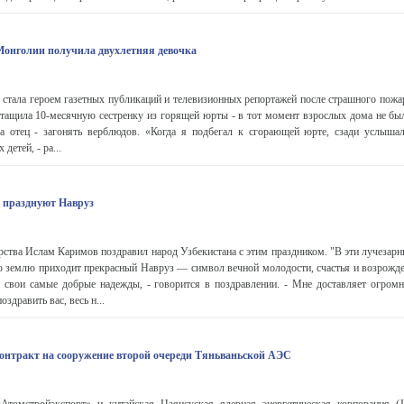
 Монголии получила двухлетняя девочка
стала героем газетных публикаций и телевизионных репортажей после страшного пожар
тащила 10-месячную сестренку из горящей юрты - в тот момент взрослых дома не был
 а отец - загонять верблюдов. «Когда я подбегал к сгорающей юрте, сзади услышал
детей, - ра...
 празднуют Навруз
арства Ислам Каримов поздравил народ Узбекистана с этим праздником. "В эти лучезарн
 землю приходит прекрасный Навруз — символ вечной молодости, счастья и возрожден
свои самые добрые надежды, - говорится в поздравлении. - Мне доставляет огромн
оздравить вас, весь н...
онтракт на сооружение второй очереди Тяньваньской АЭС