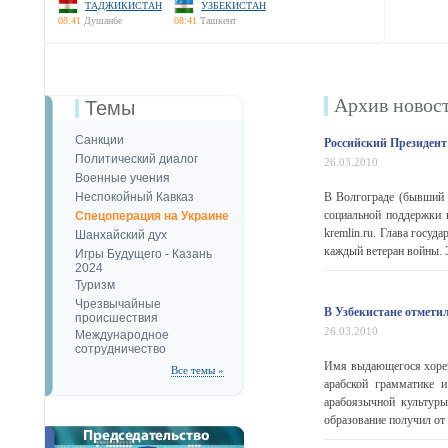
ТАДЖИКИСТАН
УЗБЕКИСТАН
08:41
Душанбе
08:41
Ташкент
Архив новос
Темы
Санкции
Российский Президент 
Политический диалог
26.03.2010
Военные учения
Неспокойный Кавказ
В Волгограде (бывший 
социальной поддержки 
Спецоперация на Украине
kremlin.ru. Глава госу
Шанхайский дух
каждый ветеран войны. Э
Игры Будущего - Казань
2024
Туризм
Чрезвычайные
В Узбекистане отмети
происшествия
26.03.2010
Международное
сотрудничество
Имя выдающегося хорезм
Все темы »
арабской грамматике и
арабоязычной культуры
образование получил от 