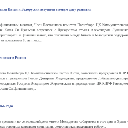
вязи Китая и Белоруссии вступили в новую фазу развития
официальным визитом, Член Постоянного комитета Политбюро ЦК Коммунистической
теля Китая Си Цзиньпин встретился с Президентом страны Александром Лукашенко
ереговорах Си Цзиньпин заявил, что отношения между Китаем и Белоруссией поддержи
 на протяжении 18 лет посл...
 визит в Россию
тета Политбюро ЦК Коммунистической партии Китая, заместитель председателя КНР 
ался с президентом России Дмитрием Медведевым, председателем Либерально-демокра
председателя Госдумы Владимиром Жириновским и председателем ЦК КПРФ Геннадие
оссии Си Цзиньпин под...
ты» года
е времена и по сегодняшний день жители Междуречья собираются в этот день в Храме 
огда торговцы закрывают свои лавки, ремесленники прекращают работу...