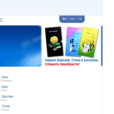
RU
EN
CN
С"
Непал
1
Катманду
Катар
1
Доха
Мальдивы
1
Мале
Турция
1
Анкара