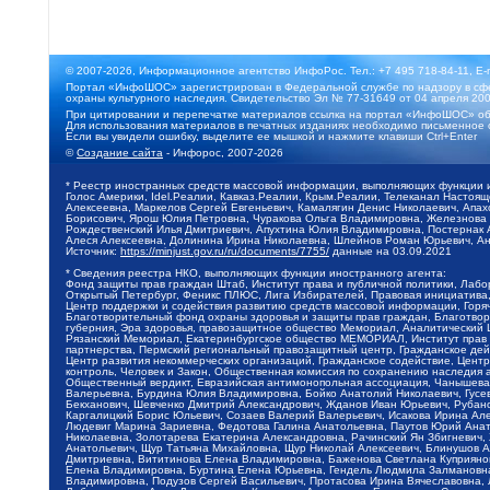
© 2007-2026, Информационное агентство ИнфоРос. Тел.: +7 495 718-84-11, E-
Портал «ИнфоШОС» зарегистрирован в Федеральной службе по надзору в сфе
охраны культурного наследия. Свидетельство Эл № 77-31649 от 04 апреля 200
При цитировании и перепечатке материалов ссылка на портал «ИнфоШОС» об
Для использования материалов в печатных изданиях необходимо письменное 
Если вы увидели ошибку, выделите ее мышкой и нажмите клавиши Ctrl+Enter
©
Создание сайта
- Инфорос, 2007-2026
* Реестр иностранных средств массовой информации, выполняющих функции 
Голос Америки, Idel.Реалии, Кавказ.Реалии, Крым.Реалии, Телеканал Настоя
Алексеевна, Маркелов Сергей Евгеньевич, Камалягин Денис Николаевич, Апах
Борисович, Ярош Юлия Петровна, Чуракова Ольга Владимировна, Железнова М
Рождественский Илья Дмитриевич, Апухтина Юлия Владимировна, Постернак Ал
Алеся Алексеевна, Долинина Ирина Николаевна, Шлейнов Роман Юрьевич, Ани
Источник:
https://minjust.gov.ru/ru/documents/7755/
данные на
03.09.2021
* Сведения реестра НКО, выполняющих функции иностранного агента:
Фонд защиты прав граждан Штаб, Институт права и публичной политики, Лаб
Открытый Петербург, Феникс ПЛЮС, Лига Избирателей, Правовая инициатива, 
Центр поддержки и содействия развитию средств массовой информации, Горя
Благотворительный фонд охраны здоровья и защиты прав граждан, Благотвори
губерния, Эра здоровья, правозащитное общество Мемориал, Аналитический 
Рязанский Мемориал, Екатеринбургское общество МЕМОРИАЛ, Институт прав ч
партнерства, Пермский региональный правозащитный центр, Гражданское де
Центр развития некоммерческих организаций, Гражданское содействие, Цент
контроль, Человек и Закон, Общественная комиссия по сохранению наследия
Общественный вердикт, Евразийская антимонопольная ассоциация, Чанышева 
Валерьевна, Бурдина Юлия Владимировна, Бойко Анатолий Николаевич, Гусев
Бекханович, Шевченко Дмитрий Александрович, Жданов Иван Юрьевич, Рубано
Каргалицкий Борис Юльевич, Созаев Валерий Валерьевич, Исакова Ирина Ал
Людевиг Марина Зариевна, Федотова Галина Анатольевна, Паутов Юрий Анато
Николаевна, Золотарева Екатерина Александровна, Рачинский Ян Збигневич
Анатольевич, Щур Татьяна Михайловна, Щур Николай Алексеевич, Блинушов 
Дмитриевна, Вититинова Елена Владимировна, Баженова Светлана Куприяновн
Елена Владимировна, Буртина Елена Юрьевна, Гендель Людмила Залмановна,
Владимировна, Подузов Сергей Васильевич, Протасова Ирина Вячеславовна, 