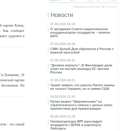
Официальный курс ЦБ России
Новости
07.08.2026 06:34
 партии Китая,
О заседании Совета национальных
. Как сообщает
координаторов государств – членов
вают здоровое и
ШОС
07.08.2026 06:28
СМИ: Белый Дом обратился к России с
важной просьбой
07.08.2026 06:25
"Должна вернуть". В Финляндии дали
ответ на наглую выходку ЕС против
России
Си Цзиньпин, 24
тической партии
07.08.2026 06:21
м Зюгановым. На
Трамп заявил, что ракеты Patriot нужны
не только Украине, но и самим США
06.08.2026 21:42
Путин вывел "Шереметьево" из
стратегического списка с целью снять
препятствие для приватизации
06.08.2026 21:39
Генпрокуратура ФРГ расследует
огня - это самый
инцидента с БПЛА в аэропорту
Лейпцига