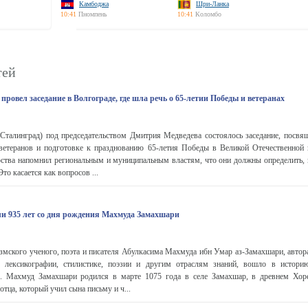
Камбоджа
Шри-Ланка
10:41
Пномпень
10:41
Коломбо
тей
провел заседание в Волгограде, где шла речь о 65-летии Победы и ветеранах
Сталинград) под председательством Дмитрия Медведева состоялось заседание, посвя
ветеранов и подготовке к празднованию 65-летия Победы в Великой Отечественной 
дарства напомнил региональным и муниципальным властям, что они должны определить,
то касается как вопросов ...
ли 935 лет со дня рождения Махмуда Замахшари
ского ученого, поэта и писателя Абулкасима Махмуда ибн Умар аз-Замахшари, автора
 лексикографии, стилистике, поэзии и другим отраслям знаний, вошло в истори
. Махмуд Замахшари родился в марте 1075 года в селе Замахшар, в древнем Хор
отца, который учил сына письму и ч...