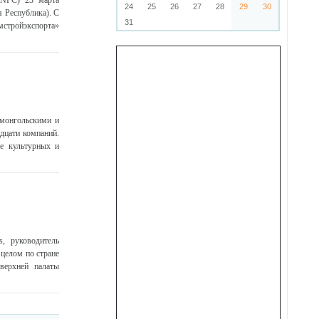
(JNPC) 23 марта
24
25
26
27
28
29
30
 Республика). С
31
мстройэкспорта»
 монгольскими и
дцати компаний.
ме культурных и
, руководитель
целом по стране
верхней палаты