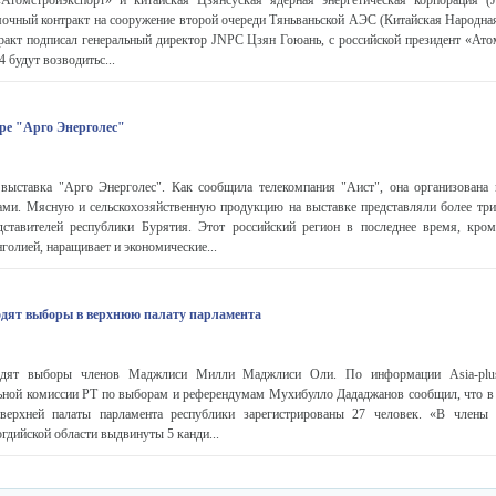
Атомстройэкспорт» и китайская Цзянсуская ядерная энергетическая корпорация 
очный контракт на сооружение второй очереди Тяньваньской АЭС (Китайская Народная
ракт подписал генеральный директор JNPC Цзян Гоюань, с российской президент «Ато
4 будут возводитьс...
ре "Арго Энерголес"
выставка "Арго Энерголес". Как сообщила телекомпания "Аист", она организована
ами. Мясную и сельскохозяйственную продукцию на выставке представляли более три
ставителей республики Бурятия. Этот российский регион в последнее время, кро
голией, наращивает и экономические...
одят выборы в верхнюю палату парламента
одят выборы членов Маджлиси Милли Маджлиси Оли. По информации Asia-plus
ьной комиссии РТ по выборам и референдумам Мухибулло Дададжанов сообщил, что в 
верхней палаты парламента республики зарегистрированы 27 человек. «В члены 
гдийской области выдвинуты 5 канди...