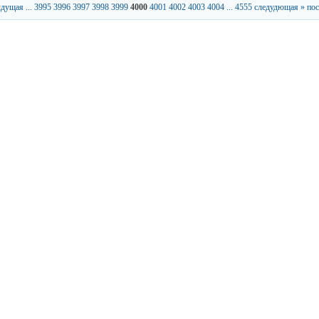
ыдущая
...
3995
3996
3997
3998
3999
4000
4001
4002
4003
4004
...
4555
следудющая »
пос