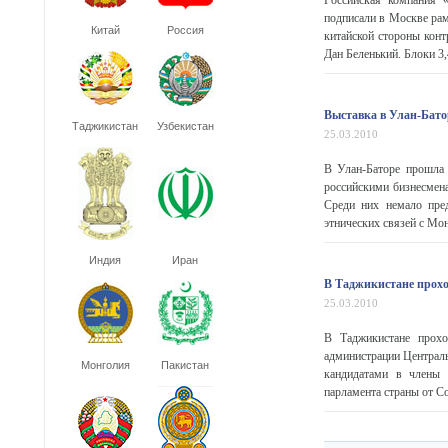
Российская компания «
подписали в Москве рам
Китай
Россия
китайской стороны конт
Дан Беленький. Блоки 3,
Выставка в Улан-Бато
Таджикистан
Узбекистан
25.03.2010
В Улан-Баторе прошла 
российскими бизнесмен
Среди них немало пред
этнических связей с Мон
Индия
Иран
В Таджикистане прох
25.03.2010
В Таджикистане прох
администрации Централ
Монголия
Пакистан
кандидатами в члены 
парламента страны от Со