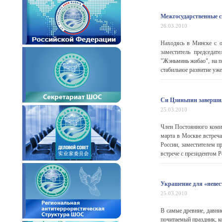
Межгосударственные с
26.03.2010
Находясь в Минске с 
заместитель председа
"Жэньминь жибао", на п
стабильное развитие уже
Си Цзиньпин завершил
25.03.2010
Член Постоянного коми
марта в Москве встреч
России, заместителем 
встрече с президентом Р
Украшение для «невес
25.03.2010
В самые древние, давни
почитаемый праздник, к