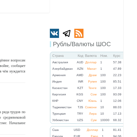
Рубль/Валюты ШОС
Страна
Код
Валюта
Ном.
Курс
щённое вопросам
Австралия
AUD
Доллар
1
57.38
войне, сообщает
Азербайджан
AZN
Манат
1
47.89
 в чём нуждается
Армения
AMD
Драм
100
22.23
Индия
INR
Рупия
100
85.51
Казахстан
KZT
Тенге
100
17.33
Киргизия
KGS
Сом
100
93.09
КНР
CNY
Юань
1
12.06
Таджикистан
TJS
Сомони
10
88.03
 ряда трудов по
Турецкая
TRY
Лира
10
17.13
ю средневековой
Узбекистан
UZS
Сум
10000
68.32
езме. Начальное
Cша
USD
Доллар
1
81.41
Eвропа
EUR
Евро
1
94.06