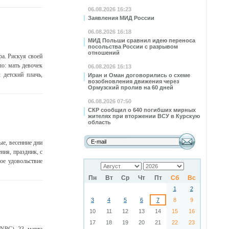
06.08.2026 16:23
Заявления МИД России
06.08.2026 16:18
МИД Польши сравнил идею переноса
посольства России с разрывом
отношений
а. Рискуя своей
о: мать девочек
06.08.2026 16:13
 детский плачь,
Иран и Оман договорились о схеме
возобновления движения через
Ормузский пролив на 60 дней
06.08.2026 07:50
СКР сообщил о 640 погибших мирных
жителях при вторжении ВСУ в Курскую
область
ые, весенние дни
ия, праздник, с
ое удовольствие
Пн
Вт
Ср
Чт
Пт
Сб
Вс
1
2
3
4
5
6
7
8
9
10
11
12
13
14
15
16
17
18
19
20
21
22
23