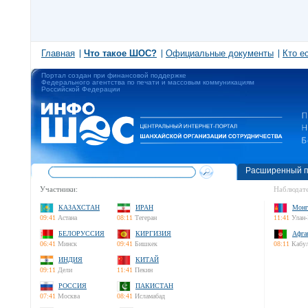
Главная
Что такое ШОС?
Официальные документы
Кто е
Портал создан при финансовой поддержке
Федерального агентства по печати и массовым коммуникациям
Российской Федерации
Расширенный п
Участники:
Наблюдате
КАЗАХСТАН
ИРАН
Монг
09:41
Астана
08:11
Тегеран
11:41
Улан-
БЕЛОРУССИЯ
КИРГИЗИЯ
Афга
06:41
Минск
09:41
Бишкек
08:11
Кабу
ИНДИЯ
КИТАЙ
09:11
Дели
11:41
Пекин
РОССИЯ
ПАКИСТАН
07:41
Москва
08:41
Исламабад