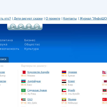
сть кто?
Дети рисуют сказки
О проекте
Контакты
Журнал "ИнфоШО
оиск
ли:
Партнеры по диалогу:
олия
Королевство Бахрейн
Армения
Батор
08:11
Манама
08:11
Ереван
08:1
нистан
Азербайджан
Египет
л
08:41
Баку
06:41
Каир
07:4
Саудовская Аравия
Кувейт
07:41
Эр-Рияд
07:41
Эль-Кувейт
07:4
ОАЭ
Мьянма
07:41
Абу-Даби
07:41
Нейпьидо
06:4