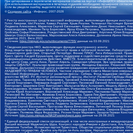
При цитировании и перепечатке материалов ссылка на портал «ИнфоШОС» обязательн
Для использования материалов в печатных изданиях необходимо письменное согласие
Если вы увидели ошибку, выделите ее мышкой и нажмите клавиши Ctrl+Enter
©
Создание сайта
- Инфорос, 2007-2026
* Реестр иностранных средств массовой информации, выполняющих функции иностранн
Голос Америки, Idel.Реалии, Кавказ.Реалии, Крым.Реалии, Телеканал Настоящее Время
Людмила Алексеевна, Маркелов Сергей Евгеньевич, Камалягин Денис Николаевич, Апах
Александрович, Маняхин Петр Борисович, Ярош Юлия Петровна, Чуракова Ольга Влади
Гройсман Софья Романовна, Рождественский Илья Дмитриевич, Апухтина Юлия Владимир
Шмагун Олеся Валентиновна, Мароховская Алеся Алексеевна, Долинина Ирина Никола
редактор 2021, Вега 2021
Источник:
https://minjust.gov.ru/ru/documents/7755/
данные на
03.09.2021
* Сведения реестра НКО, выполняющих функции иностранного агента:
Фонд защиты прав граждан Штаб, Институт права и публичной политики, Лаборатория
Гуманитарное действие, Открытый Петербург, Феникс ПЛЮС, Лига Избирателей, Правов
Крест, Центр Хасдей Ерушалаим, Центр поддержки и содействия развитию средств мас
информационных инициатив Действие, ВМЕСТЕ, Благотворительный фонд охраны здоров
Так, центр Сова, центр Анна, Проект Апрель, Самарская губерния, Эра здоровья, пр
защиты СИБАЛЬТ, Уральская правозащитная группа, Женщины Евразии, Рязанский Мемо
человека, Дальневосточный центр развития гражданских инициатив и социального пар
АКАДЕМИЯ ПО ПРАВАМ ЧЕЛОВЕКА, Частное учреждение Совета Министров северных стр
Массовой Информации, Институт развития прессы - Сибирь, Фонд поддержки свободы 
агентство МЕМО. РУ, Институт региональной прессы, Институт Развития Свободы Инф
Борисовна, Таранова Юлия Николаевна, Туровский Александр Алексеевич, Васильева 
Сергей Георгиевич, Пивоваров Андрей Сергеевич, Писемский Евгений Александрович,
Викторович, Шарипков Олег Викторович, Мальсагов Муса Асланович, Мошель Ирина Ар
Александровна, Исламов Тимур Рифгатович, Романова Ольга Евгеньевна, Щаров Серг
Паутов Юрий Анатольевич, Верховский Александр Маркович, Пислакова-Паркер Марина
Рачинский Ян Збигневич, Жемкова Елена Борисовна, Гудков Лев Дмитриевич, Иллари
Николай Алексеевич, Блинушов Андрей Юрьевич, Мосин Алексей Геннадьевич, Гефтер
Владимировна, Баженова Светлана Куприяновна, Исаев Сергей Владимирович, Максим
Буртина Елена Юрьевна, Гендель Людмила Залмановна, Кокорина Екатерина Алексеев
Подузов Сергей Васильевич, Протасова Ирина Вячеславовна, Литинский Леонид Борис
Добровольская Анна Дмитриевна, Королева Александра Евгеньевна, Смирнов Владими
Петрович, Полякова Мара Федоровна, Резник Генри Маркович, Захаров Герман Конста
Источник:
http://unro.minjust.ru/NKOForeignAgent.aspx
данные на
28.08.2021
* Единый федеральный список организаций, в том числе иностранных и международны
Высший военный Маджлисуль Шура, Конгресс народов Ичкерии и Дагестана, Аль-Каида, 
Движение Талибан, Исламская партия Туркестана, Общество социальных реформ, Общес
Исламское государство, Джабха аль-Нусра ли-Ахль аш-Шам, Народное ополчение имен