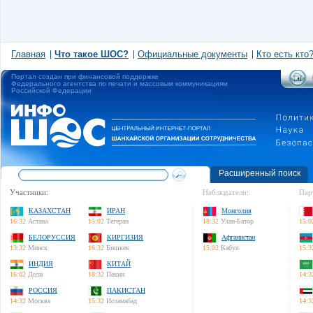
Главная
Что такое ШОС?
Официальные документы
Кто есть кто
Портал создан при финансовой поддержке
Федерального агентства по печати и массовым коммуникациям
Российской Федерации
Расширенный поиск
Участники:
Наблюдатели:
Пар
КАЗАХСТАН
ИРАН
Монголия
16:32
Астана
15:02
Тегеран
18:32
Улан-Батор
15:0
БЕЛОРУССИЯ
КИРГИЗИЯ
Афганистан
13:32
Минск
16:32
Бишкек
15:02
Кабул
15:3
ИНДИЯ
КИТАЙ
16:02
Дели
18:32
Пекин
14:3
РОССИЯ
ПАКИСТАН
14:32
Москва
15:32
Исламабад
14:3