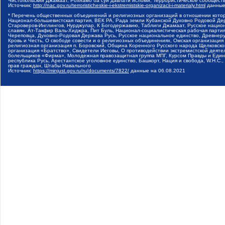
Чистопольский Джамаат, Рохнамо ба суи давлати исломи, Террористическое сообщест
Источник:
http://nac.gov.ru/terroristicheskie-i-ekstremistskie-organizacii-i-materialy.html
данные
* Перечень общественных объединений и религиозных организаций в отношении котор
Национал-большевистская партия, ВЕК РА, Рада земли Кубанской Духовно Родовой Де
Староверов-Инглингов, Нурджулар, К Богодержавию, Таблиги Джамаат, Русское наци
славян, Ат-Такфир Валь-Хиджра, Пит Буль, Национал-социалистическая рабочая парт
Череповца, Духовно-Родовая Держава Русь, Русское национальное единство, Древнер
Кровь и Честь, О свободе совести и о религиозных объединениях, Омская организаци
религиозная организация п. Боровский, Община Коренного Русского народа Щелковског
организация «Братство», Свидетели Иеговы, О противодействии экстремистской деяте
болельщиков «Фирма», Молодежная правозащитная группа МПГ, Курсом Правды и Единен
республика Русь, Арестантское уголовное единство, Башкорт, Нация и свобода, W.H.С
прав граждан, Штабы Навального
Источник:
https://minjust.gov.ru/ru/documents/7822/
данные на
06.08.2021