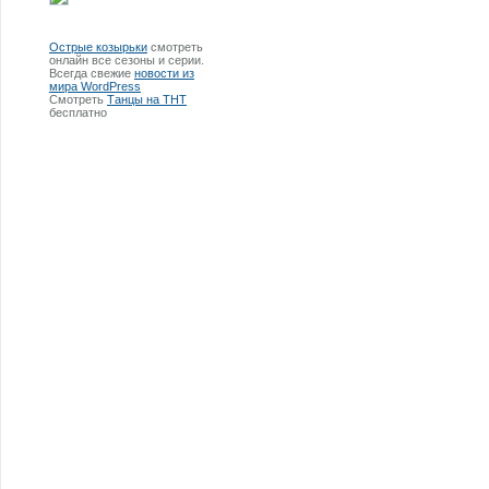
Острые козырьки
смотреть
онлайн все сезоны и серии.
Всегда свежие
новости из
мира WordPress
Смотреть
Танцы на ТНТ
бесплатно