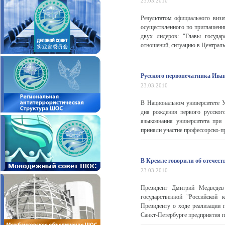
23.03.2010
Результатом официального визит
осуществленного по приглашени
двух лидеров: "Главы государ
отношений, ситуацию в Центральн
Русского первопечатника Ива
23.03.2010
В Национальном университете 
дня рождения первого русског
языкознания университета при
приняли участие профессорско-пр
В Кремле говорили об отечест
23.03.2010
Президент Дмитрий Медведев
государственной "Российской 
Президенту о ходе реализации п
Санкт-Петербурге предприятия по