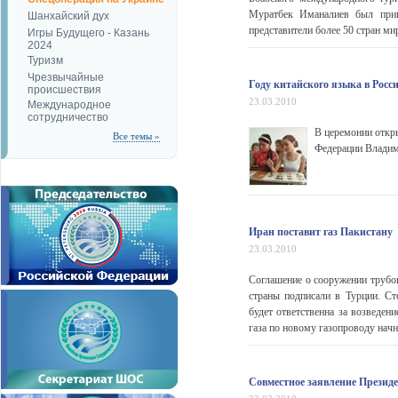
Муратбек Иманалиев был приг
Шанхайский дух
представители более 50 стран ми
Игры Будущего - Казань
2024
Туризм
Чрезвычайные
Году китайского языка в Росс
происшествия
23.03.2010
Международное
сотрудничество
В церемонии откры
Все темы »
Федерации Владим
Иран поставит газ Пакистану
23.03.2010
Соглашение о сооружении трубоп
страны подписали в Турции. Ст
будет ответственна за возведен
газа по новому газопроводу начну
Совместное заявление Президе