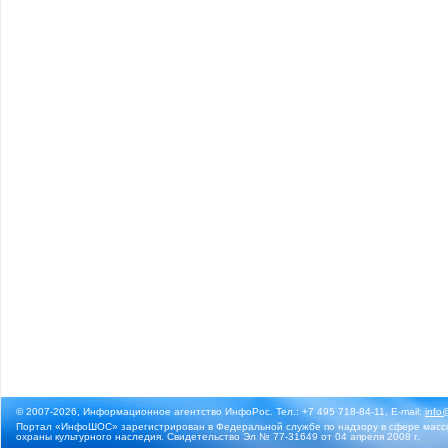
© 2007-2026, Информационное агентство ИнфоРос. Тел.: +7 495 718-84-11, E-mail:
info
Портал «ИнфоШОС» зарегистрирован в Федеральной службе по надзору в сфере массо
охраны культурного наследия. Свидетельство Эл № 77-31649 от 04 апреля 2008 г.