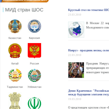
МИД стран ШОС
Круглый стол по тематике ШО
23.03.2010
В Москве 22 мар
Молодежного сов
Казахстан
Киргизия
Навруз - праздник весны, сол
22.03.2010
Праздник Навруз,
Китай
Россия
превращающих его 
новогоднее торже
Таджикистан
Узбекистан
Денис Кравченко: "Российска
между будущими элитами гос
19.03.2010
О предстоящем круглом столе «Р