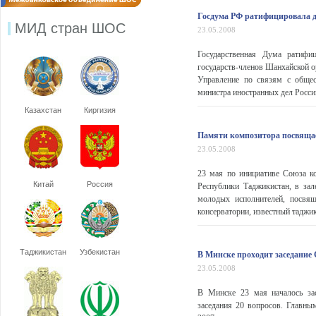
Госдума РФ ратифицировала д
МИД стран ШОС
23.05.2008
Государственная Дума ратифи
государств-членов Шанхайской о
Управление по связям с обще
министра иностранных дел России
Казахстан
Киргизия
Памяти композитора посвяща
23.05.2008
23 мая по инициативе Союза к
Китай
Россия
Республики Таджикистан, в зал
молодых исполнителей, посвя
консерватории, известный таджи
Таджикистан
Узбекистан
В Минске проходит заседание 
23.05.2008
В Минске 23 мая началось зас
заседания 20 вопросов. Главны