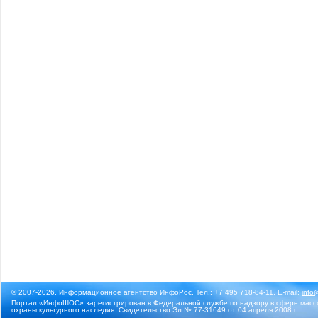
© 2007-2026, Информационное агентство ИнфоРос. Тел.: +7 495 718-84-11, E-mail:
info
Портал «ИнфоШОС» зарегистрирован в Федеральной службе по надзору в сфере массо
охраны культурного наследия. Свидетельство Эл № 77-31649 от 04 апреля 2008 г.