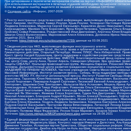
При цитировании и перепечатке материалов ссылка на портал «ИнфоШОС» обязательн
Для использования материалов в печатных изданиях необходимо письменное согласие
Если вы увидели ошибку, выделите ее мышкой и нажмите клавиши Ctrl+Enter
©
Создание сайта
- Инфорос, 2007-2026
* Реестр иностранных средств массовой информации, выполняющих функции иностранн
Голос Америки, Idel.Реалии, Кавказ.Реалии, Крым.Реалии, Телеканал Настоящее Время
Людмила Алексеевна, Маркелов Сергей Евгеньевич, Камалягин Денис Николаевич, Апах
Александрович, Маняхин Петр Борисович, Ярош Юлия Петровна, Чуракова Ольга Влади
Гройсман Софья Романовна, Рождественский Илья Дмитриевич, Апухтина Юлия Владимир
Шмагун Олеся Валентиновна, Мароховская Алеся Алексеевна, Долинина Ирина Никола
редактор 2021, Вега 2021
Источник:
https://minjust.gov.ru/ru/documents/7755/
данные на
03.09.2021
* Сведения реестра НКО, выполняющих функции иностранного агента:
Фонд защиты прав граждан Штаб, Институт права и публичной политики, Лаборатория
Гуманитарное действие, Открытый Петербург, Феникс ПЛЮС, Лига Избирателей, Правов
Крест, Центр Хасдей Ерушалаим, Центр поддержки и содействия развитию средств мас
информационных инициатив Действие, ВМЕСТЕ, Благотворительный фонд охраны здоров
Так, центр Сова, центр Анна, Проект Апрель, Самарская губерния, Эра здоровья, пр
защиты СИБАЛЬТ, Уральская правозащитная группа, Женщины Евразии, Рязанский Мемо
человека, Дальневосточный центр развития гражданских инициатив и социального пар
АКАДЕМИЯ ПО ПРАВАМ ЧЕЛОВЕКА, Частное учреждение Совета Министров северных стр
Массовой Информации, Институт развития прессы - Сибирь, Фонд поддержки свободы 
агентство МЕМО. РУ, Институт региональной прессы, Институт Развития Свободы Инф
Борисовна, Таранова Юлия Николаевна, Туровский Александр Алексеевич, Васильева 
Сергей Георгиевич, Пивоваров Андрей Сергеевич, Писемский Евгений Александрович,
Викторович, Шарипков Олег Викторович, Мальсагов Муса Асланович, Мошель Ирина Ар
Александровна, Исламов Тимур Рифгатович, Романова Ольга Евгеньевна, Щаров Серг
Паутов Юрий Анатольевич, Верховский Александр Маркович, Пислакова-Паркер Марина
Рачинский Ян Збигневич, Жемкова Елена Борисовна, Гудков Лев Дмитриевич, Иллари
Николай Алексеевич, Блинушов Андрей Юрьевич, Мосин Алексей Геннадьевич, Гефтер
Владимировна, Баженова Светлана Куприяновна, Исаев Сергей Владимирович, Максим
Буртина Елена Юрьевна, Гендель Людмила Залмановна, Кокорина Екатерина Алексеев
Подузов Сергей Васильевич, Протасова Ирина Вячеславовна, Литинский Леонид Борис
Добровольская Анна Дмитриевна, Королева Александра Евгеньевна, Смирнов Владими
Петрович, Полякова Мара Федоровна, Резник Генри Маркович, Захаров Герман Конста
Источник:
http://unro.minjust.ru/NKOForeignAgent.aspx
данные на
28.08.2021
* Единый федеральный список организаций, в том числе иностранных и международны
Высший военный Маджлисуль Шура, Конгресс народов Ичкерии и Дагестана, Аль-Каида, 
Движение Талибан, Исламская партия Туркестана, Общество социальных реформ, Общес
Исламское государство, Джабха аль-Нусра ли-Ахль аш-Шам, Народное ополчение имен