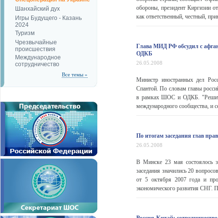
обороны, президент Киргизии о
Шанхайский дух
как ответственный, честный, при
Игры Будущего - Казань
2024
Туризм
Чрезвычайные
Глава МИД РФ обсудил с афга
происшествия
ОДКБ
Международное
26.05.2008
сотрудничество
Все темы »
Министр иностранных дел Рос
Спантой. По словам главы росс
в рамках ШОС и ОДКБ. "Решить
международного сообщества, и с
По итогам заседания глав пра
26.05.2008
В Минске 23 мая состоялось за
заседания значились 20 вопросо
от 5 октября 2007 года и про
экономического развития СНГ. По