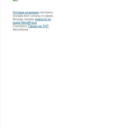
Острые козырьки
смотреть
онлайн все сезоны и серии.
Всегда свежие
новости из
мира WordPress
Смотреть
Танцы на ТНТ
бесплатно