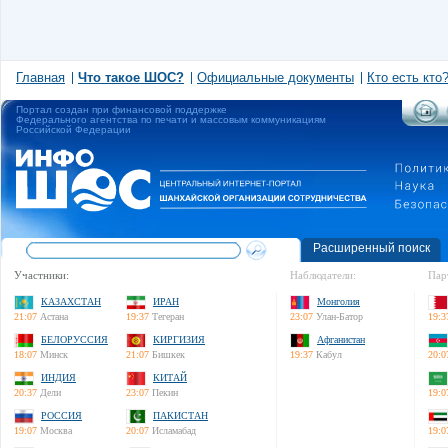
Главная
Что такое ШОС?
Официальные документы
Кто есть кто
Портал создан при финансовой поддержке
Федерального агентства по печати и массовым коммуникациям
Российской Федерации
Расширенный поиск
Участники:
Наблюдатели:
Пар
КАЗАХСТАН
ИРАН
Монголия
21:07
Астана
19:37
Тегеран
23:07
Улан-Батор
19:3
БЕЛОРУССИЯ
КИРГИЗИЯ
Афганистан
18:07
Минск
21:07
Бишкек
19:37
Кабул
20:0
ИНДИЯ
КИТАЙ
20:37
Дели
23:07
Пекин
19:0
РОССИЯ
ПАКИСТАН
19:07
Москва
20:07
Исламабад
19:0