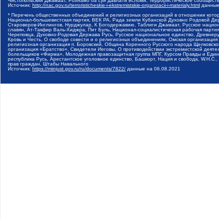
Чистопольский Джамаат, Рохнамо ба суи давлати исломи, Террористическое сообщест
Источник:
http://nac.gov.ru/terroristicheskie-i-ekstremistskie-organizacii-i-materialy.html
данные
* Перечень общественных объединений и религиозных организаций в отношении котор
Национал-большевистская партия, ВЕК РА, Рада земли Кубанской Духовно Родовой Де
Староверов-Инглингов, Нурджулар, К Богодержавию, Таблиги Джамаат, Русское наци
славян, Ат-Такфир Валь-Хиджра, Пит Буль, Национал-социалистическая рабочая парт
Череповца, Духовно-Родовая Держава Русь, Русское национальное единство, Древнер
Кровь и Честь, О свободе совести и о религиозных объединениях, Омская организаци
религиозная организация п. Боровский, Община Коренного Русского народа Щелковског
организация «Братство», Свидетели Иеговы, О противодействии экстремистской деяте
болельщиков «Фирма», Молодежная правозащитная группа МПГ, Курсом Правды и Единен
республика Русь, Арестантское уголовное единство, Башкорт, Нация и свобода, W.H.С
прав граждан, Штабы Навального
Источник:
https://minjust.gov.ru/ru/documents/7822/
данные на
06.08.2021