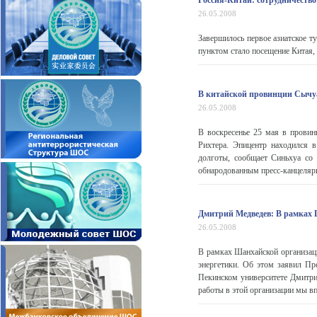
Россия-Китай: сотрудничество
26.05.2008
Завершилось первое азиатское т
пунктом стало посещение Китая,
В китайской провинции Сычу
26.05.2008
В воскресенье 25 мая в прови
Рихтера. Эпицентр находился 
долготы, сообщает Синьхуа со
обнародованным пресс-канцеляри
Дмитрий Медведев: В рамках 
26.05.2008
В рамках Шанхайской организаци
энергетики. Об этом заявил Пр
Пекинском университете Дмитри
работы в этой организации мы вп