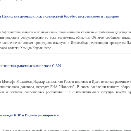
 Пакистана договорились о совместной борьбе с экстремизмом и террором
и Афганистана заявили о полном взаимопонимании по ключевым проблемам двусторон
ктивизировать сотрудничество во всех возможных областях. Об этом сообщают паки
е заявление по итогам прошедших накануне в Исламабаде переговоров президента Па
ого коллеги Хамида Карзая, пере...
ии зенитно-ракетные комплексы С-300
 Мостафа Мохаммад Наджар заявил, что Россия поставит в Иран зенитные ракетные 
заключенного договора, передает РИА "Новости". В своем заявлении министр оборо
ием о поставке современных российских ЗРК с изменениями в ситуации вокруг ир
во между КНР и Индией расширяется