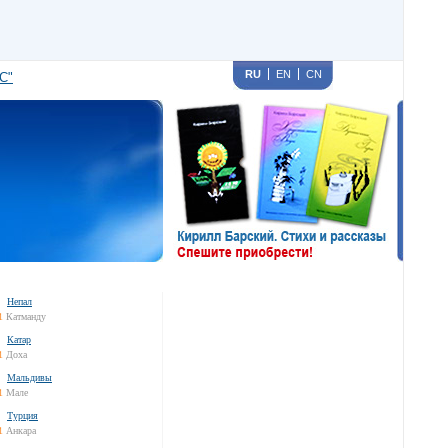
RU
EN
CN
С"
Непал
1
Катманду
Катар
1
Доха
Мальдивы
1
Мале
Турция
1
Анкара