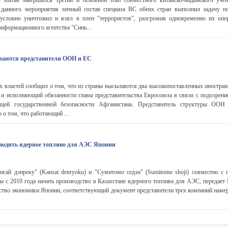
 Китая завершился третий и основной этап совместного китайско-индийского уче
 данного мероприятия личный состав спецназа ВС обеих стран выполнил задачу 
условно уничтожил и взял в плен "террористов", разгромив одновременно их оп
нформационного агентства "Синь...
лаются представители ООН и ЕС
х властей сообщил о том, что из страны высылаются два высокопоставленных иностран
и исполняющий обязанности главы представительства Евросоюза в связи с подозрени
ющей государственной безопасности Афганистана. Представитель структуры ООН
о том, что работающий ...
зводить ядерное топливо для АЭС Японии
нсай дэнреку" (Kansai denryoku) и "Сумитомо седзи" (Sumitomo shoji) совместно с 
 с 2010 года начать производство в Казахстане ядерного топлива для АЭС, передает
тво экономики Японии, соответствующий документ представители трех компаний намер