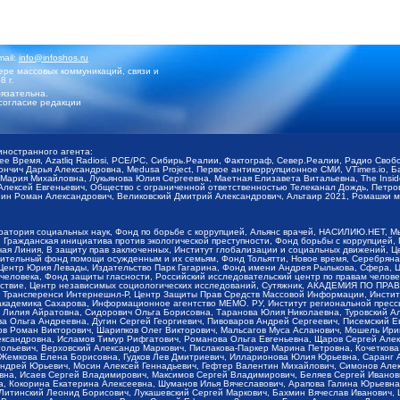
mail:
info@infoshos.ru
ре массовых коммуникаций, связи и
8 г.
язательна.
согласие редакции
иностранного агента:
щее Время, Azatliq Radiosi, PCE/PC, Сибирь.Реалии, Фактограф, Север.Реалии, Радио Св
ончич Дарья Александровна, Medusa Project, Первое антикоррупционное СМИ, VTimes.io, 
ария Михайловна, Лукьянова Юлия Сергеевна, Маетная Елизавета Витальевна, The Insid
ексей Евгеньевич, Общество с ограниченной ответственностью Телеканал Дождь, Петров 
н Роман Александрович, Великовский Дмитрий Александрович, Альтаир 2021, Ромашки мо
оратория социальных наук, Фонд по борьбе с коррупцией, Альянс врачей, НАСИЛИЮ.НЕТ, 
Гражданская инициатива против экологической преступности, Фонд борьбы с коррупцией,
чая Линия, В защиту прав заключенных, Институт глобализации и социальных движений,
тельный фонд помощи осужденным и их семьям, Фонд Тольятти, Новое время, Серебряная т
Центр Юрия Левады, Издательство Парк Гагарина, Фонд имени Андрея Рылькова, Сфера, 
еловека, Фонд защиты гласности, Российский исследовательский центр по правам челове
йствие, Центр независимых социологических исследований, Сутяжник, АКАДЕМИЯ ПО ПР
р Трансперенси Интернешнл-Р, Центр Защиты Прав Средств Массовой Информации, Институ
 академика Сахарова, Информационное агентство МЕМО. РУ, Институт региональной пресс
Лилия Айратовна, Сидорович Ольга Борисовна, Таранова Юлия Николаевна, Туровский Ал
а Ольга Андреевна, Дугин Сергей Георгиевич, Пивоваров Андрей Сергеевич, Писемский Е
в Роман Викторович, Шарипков Олег Викторович, Мальсагов Муса Асланович, Мошель Ири
ександровна, Исламов Тимур Рифгатович, Романова Ольга Евгеньевна, Щаров Сергей Але
льевич, Верховский Александр Маркович, Пислакова-Паркер Марина Петровна, Кочеткова
, Жемкова Елена Борисовна, Гудков Лев Дмитриевич, Илларионова Юлия Юрьевна, Саранг
Андрей Юрьевич, Мосин Алексей Геннадьевич, Гефтер Валентин Михайлович, Симонов Але
а, Исаев Сергей Владимирович, Максимов Сергей Владимирович, Беляев Сергей Иванович
 Кокорина Екатерина Алексеевна, Шуманов Илья Вячеславович, Арапова Галина Юрьевна
Литинский Леонид Борисович, Лукашевский Сергей Маркович, Бахмин Вячеслав Иванович,