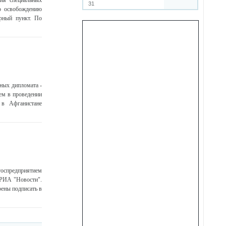
ния специальных
31
по освобождению
орный пункт. По
ных дипломата -
ем в проведении
 в Афганистане
госпредприятием
 РИА "Новости".
ены подписать в