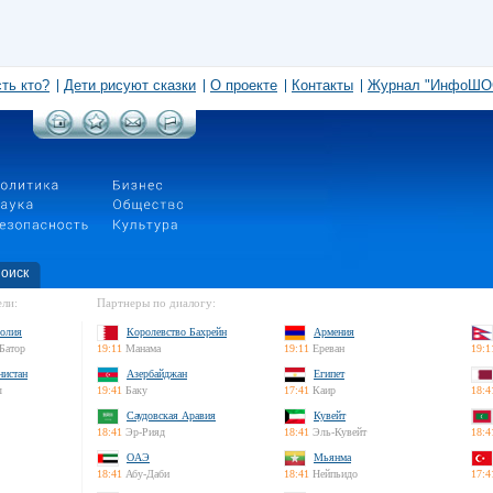
сть кто?
Дети рисуют сказки
О проекте
Контакты
Журнал "ИнфоШО
оиск
ли:
Партнеры по диалогу:
олия
Королевство Бахрейн
Армения
Батор
19:11
Манама
19:11
Ереван
19:1
нистан
Азербайджан
Египет
л
19:41
Баку
17:41
Каир
18:4
Саудовская Аравия
Кувейт
18:41
Эр-Рияд
18:41
Эль-Кувейт
18:4
ОАЭ
Мьянма
18:41
Абу-Даби
18:41
Нейпьидо
17:4