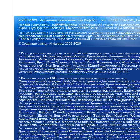
© 2007-2026, Информационное агентство ИнфоРос. Тел.: +7 495 718-84-11, E-
Портал «ИнфоШОС» зарегистрирован в Федеральной службе по надзору в сфе
охраны культурного наследия. Свидетельство Эл № 77-31649 от 04 апреля 200
При цитировании и перепечатке материалов ссылка на портал «ИнфоШОС» об
Для использования материалов в печатных изданиях необходимо письменное 
Если вы увидели ошибку, выделите ее мышкой и нажмите клавиши Ctrl+Enter
©
Создание сайта
- Инфорос, 2007-2026
* Реестр иностранных средств массовой информации, выполняющих функции 
Голос Америки, Idel.Реалии, Кавказ.Реалии, Крым.Реалии, Телеканал Настоя
Алексеевна, Маркелов Сергей Евгеньевич, Камалягин Денис Николаевич, Апах
Борисович, Ярош Юлия Петровна, Чуракова Ольга Владимировна, Железнова М
Рождественский Илья Дмитриевич, Апухтина Юлия Владимировна, Постернак Ал
Алеся Алексеевна, Долинина Ирина Николаевна, Шлейнов Роман Юрьевич, Ани
Источник:
https://minjust.gov.ru/ru/documents/7755/
данные на
03.09.2021
* Сведения реестра НКО, выполняющих функции иностранного агента:
Фонд защиты прав граждан Штаб, Институт права и публичной политики, Лаб
Открытый Петербург, Феникс ПЛЮС, Лига Избирателей, Правовая инициатива, 
Центр поддержки и содействия развитию средств массовой информации, Горя
Благотворительный фонд охраны здоровья и защиты прав граждан, Благотвори
губерния, Эра здоровья, правозащитное общество Мемориал, Аналитический 
Рязанский Мемориал, Екатеринбургское общество МЕМОРИАЛ, Институт прав ч
партнерства, Пермский региональный правозащитный центр, Гражданское де
Центр развития некоммерческих организаций, Гражданское содействие, Цент
контроль, Человек и Закон, Общественная комиссия по сохранению наследия
Общественный вердикт, Евразийская антимонопольная ассоциация, Чанышева 
Валерьевна, Бурдина Юлия Владимировна, Бойко Анатолий Николаевич, Гусев
Бекханович, Шевченко Дмитрий Александрович, Жданов Иван Юрьевич, Рубано
Каргалицкий Борис Юльевич, Созаев Валерий Валерьевич, Исакова Ирина Ал
Людевиг Марина Зариевна, Федотова Галина Анатольевна, Паутов Юрий Анато
Николаевна, Золотарева Екатерина Александровна, Рачинский Ян Збигневич
Анатольевич, Щур Татьяна Михайловна, Щур Николай Алексеевич, Блинушов 
Дмитриевна, Вититинова Елена Владимировна, Баженова Светлана Куприяновн
Елена Владимировна, Буртина Елена Юрьевна, Гендель Людмила Залмановна,
Владимировна, Подузов Сергей Васильевич, Протасова Ирина Вячеславовна, 