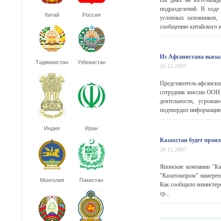
На днях на юго-западе
подразделений. В ходе
Китай
Россия
условных заложников, 
сообщению китайского и
Из Афганистана высы
Таджикистан
Узбекистан
26.12.2007
Представитель афгански
сотрудник миссии ООН 
деятельности, угрожа
подтвердил информацию 
Индия
Иран
Казахстан будет прои
26.12.2007
Японские компании "Ка
"Казатомпром" намерены
Монголия
Пакистан
Как сообщило министерс
ср...