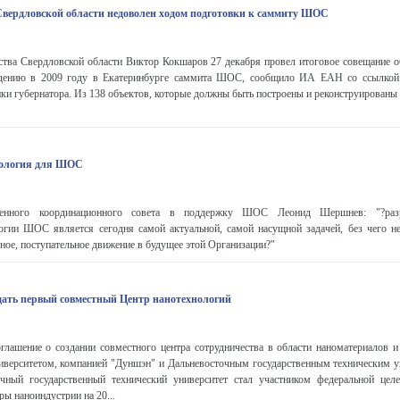
Свердловской области недоволен ходом подготовки к саммиту ШОС
ства Свердловской области Виктор Кокшаров 27 декабря провел итоговое совещание о
едению в 2009 году в Екатеринбурге саммита ШОС, сообщило ИА ЕАН со ссылкой 
и губернатора. Из 138 объектов, которые должны быть построены и реконструированы 
еология для ШОС
венного координационного совета в поддержку ШОС Леонид Шершнев: "?разр
огии ШОС является сегодня самой актуальной, самой насущной задачей, без чего не
ьное, поступательное движение в будущее этой Организации?"
ать первый совместный Центр нанотехнологий
глашение о создании совместного центра сотрудничества в области наноматериалов и
верситетом, компанией "Дуншэн" и Дальневосточным государственным техническим у
чный государственный технический университет стал участником федеральной це
ы наноиндустрии на 20...