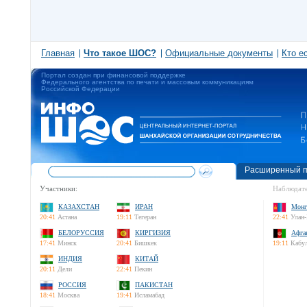
Главная
Что такое ШОС?
Официальные документы
Кто е
Портал создан при финансовой поддержке
Федерального агентства по печати и массовым коммуникациям
Российской Федерации
Расширенный п
Участники:
Наблюдате
КАЗАХСТАН
ИРАН
Монг
20:41
Астана
19:11
Тегеран
22:41
Улан-
БЕЛОРУССИЯ
КИРГИЗИЯ
Афга
17:41
Минск
20:41
Бишкек
19:11
Кабу
ИНДИЯ
КИТАЙ
20:11
Дели
22:41
Пекин
РОССИЯ
ПАКИСТАН
18:41
Москва
19:41
Исламабад