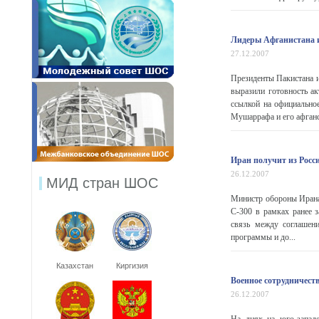
Лидеры Афганистана и
27.12.2007
Президенты Пакистана 
выразили готовность а
ссылкой на официально
Мушаррафа и его афганск
Иран получит из Росс
26.12.2007
МИД стран ШОС
Министр обороны Ирана
С-300 в рамках ранее 
связь между соглашен
программы и до...
Казахстан
Киргизия
Военное сотрудничест
26.12.2007