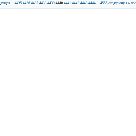
ыдущая
...
4435
4436
4437
4438
4439
4440
4441
4442
4443
4444
...
4555
следудющая »
пос