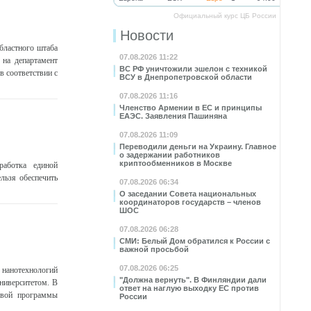
Официальный курс ЦБ России
Новости
бластного штаба
07.08.2026 11:22
на департамент
ВС РФ уничтожили эшелон с техникой
в соответствии с
ВСУ в Днепропетровской области
07.08.2026 11:16
Членство Армении в ЕС и принципы
ЕАЭС. Заявления Пашиняна
07.08.2026 11:09
Переводили деньги на Украину. Главное
о задержании работников
криптообменников в Москве
аботка единой
льзя обеспечить
07.08.2026 06:34
О заседании Совета национальных
координаторов государств – членов
ШОС
07.08.2026 06:28
СМИ: Белый Дом обратился к России с
важной просьбой
07.08.2026 06:25
 нанотехнологий
"Должна вернуть". В Финляндии дали
ниверситетом. В
ответ на наглую выходку ЕС против
левой программы
России