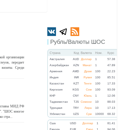
Рубль/Валюты ШОС
Страна
Код
Валюта
Ном.
Курс
кой организации
Австралия
AUD
Доллар
1
57.38
еуов, передает
Азербайджан
AZN
Манат
1
47.89
 визиты. Среди
Армения
AMD
Драм
100
22.23
Индия
INR
Рупия
100
85.51
Казахстан
KZT
Тенге
100
17.33
Киргизия
KGS
Сом
100
93.09
КНР
CNY
Юань
1
12.06
Таджикистан
TJS
Сомони
10
88.03
замглавы МИД РФ
Турецкая
TRY
Лира
10
17.13
д". "ШОС многое
Узбекистан
UZS
Сум
10000
68.32
о стра...
Cша
USD
Доллар
1
81.41
Eвропа
EUR
Евро
1
94.06