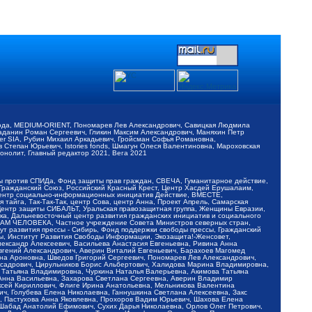
обода, MEDIUM-ORIENT, Пономарев Лев Александрович, Савицкая Людмила
Баданин Роман Сергеевич, Гликин Максим Александрович, Маняхин Петр
er SIA, Рубин Михаил Аркадьевич, Гройсман Софья Романовна,
Степан Юрьевич, Istories fonds, Шмагун Олеся Валентиновна, Мароховская
нолит, Главный редактор 2021, Вега 2021
Мы против СПИДа, Фонд защиты прав граждан, СВЕЧА, Гуманитарное действие,
 Гражданский Союз, Российский Красный Крест, Центр Хасдей Ерушалаим,
 Центр социально-информационных инициатив Действие, ВМЕСТЕ,
айга, Так-Так-Так, центр Сова, центр Анна, Проект Апрель, Самарская
Центр защиты СИБАЛЬТ, Уральская правозащитная группа, Женщины Евразии,
ка, Дальневосточный центр развития гражданских инициатив и социального
АВАМ ЧЕЛОВЕКА, Частное учреждение Совета Министров северных стран,
т развития прессы - Сибирь, Фонд поддержки свободы прессы, Гражданский
ы, Институт Развития Свободы Информации, Экозащита!-Женсовет,
ександр Алексеевич, Васильева Анастасия Евгеньевна, Ривина Анна
вгений Александрович, Аверин Виталий Евгеньевич, Барахоев Магомед
на Ароновна, Шведов Григорий Сергеевич, Пономарев Лев Александрович,
ксадрович, Цирульников Борис Альбертович, Халидова Марина Владимировна,
 Татьяна Владимировна, Чуркина Наталья Валерьевна, Акимова Татьяна
 Анна Васильевна, Захарова Светлана Сергеевна, Аверин Владимир
ксей Кириллович, Флиге Ирина Анатольевна, Мельникова Валентина
, Голубева Елена Николаевна, Ганнушкина Светлана Алексеевна, Закс
, Пастухова Анна Яковлевна, Прохоров Вадим Юрьевич, Шахова Елена
 Шабад Анатолий Ефимович, Сухих Дарья Николаевна, Орлов Олег Петрович,