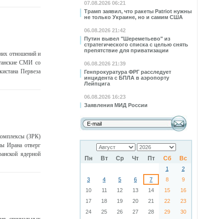
07.08.2026 06:21
Трамп заявил, что ракеты Patriot нужны
не только Украине, но и самим США
06.08.2026 21:42
Путин вывел "Шереметьево" из
стратегического списка с целью снять
препятствие для приватизации
них отношений и
станские СМИ со
06.08.2026 21:39
кистана Первеза
Генпрокуратура ФРГ расследует
инцидента с БПЛА в аэропорту
Лейпцига
06.08.2026 16:23
Заявления МИД России
комплексы (ЗРК)
ны Ирана отверг
анской ядерной
Пн
Вт
Ср
Чт
Пт
Сб
Вс
1
2
3
4
5
6
7
8
9
10
11
12
13
14
15
16
17
18
19
20
21
22
23
24
25
26
27
28
29
30