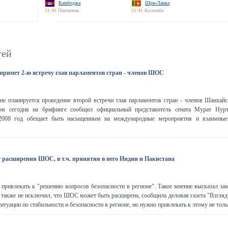
Камбоджа
Шри-Ланка
21:41
Пномпень
21:41
Коломбо
тей
 примет 2-ю встречу глав парламентов стран - членов ШОС
не планируется проведение второй встречи глав парламентов стран - членов Шанхайс
том сегодня на брифинге сообщил официальный представитель сената Мурат Нуртл
 "2008 год обещает быть насыщенным на международные мероприятия и взаимные
расширения ШОС, в т.ч. принятия в него Индии и Пакистана
 привлекать к "решению вопросов безопасности в регионе". Такое мнение высказал 
 также не исключил, что ШОС может быть расширена, сообщила деловая газета "Взгля
итуации по стабильности и безопасности в регионе, но нужно привлекать к этому не тольк