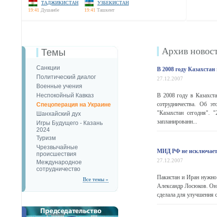
ТАДЖИКИСТАН
УЗБЕКИСТАН
19:41
Душанбе
19:41
Ташкент
Архив новос
Темы
Санкции
В 2008 году Казахстан
Политический диалог
27.12.2007
Военные учения
Неспокойный Кавказ
В 2008 году в Казахста
сотрудничества. Об э
Спецоперация на Украине
"Казахстан сегодня".
Шанхайский дух
запланированн...
Игры Будущего - Казань
2024
Туризм
Чрезвычайные
МИД РФ не исключает 
происшествия
27.12.2007
Международное
сотрудничество
Пакистан и Иран нужно
Все темы »
Александр Лосюков. Он
сделала для улучшения с