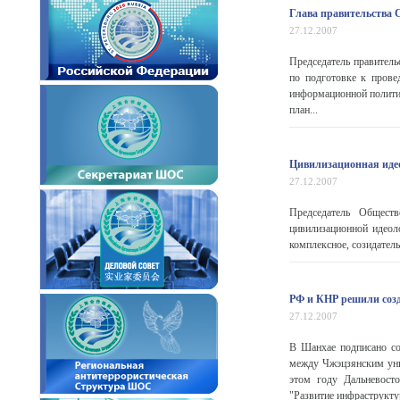
Глава правительства 
27.12.2007
Председатель правитель
по подготовке к пров
информационной политик
план...
Цивилизационная ид
27.12.2007
Председатель Общест
цивилизационной идеол
комплексное, созидател
РФ и КНР решили созд
27.12.2007
В Шанхае подписано со
между Чжэцзянским уни
этом году Дальневосто
"Развитие инфраструктур