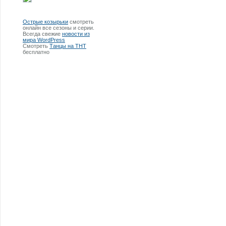
Острые козырьки
смотреть
онлайн все сезоны и серии.
Всегда свежие
новости из
мира WordPress
Смотреть
Танцы на ТНТ
бесплатно