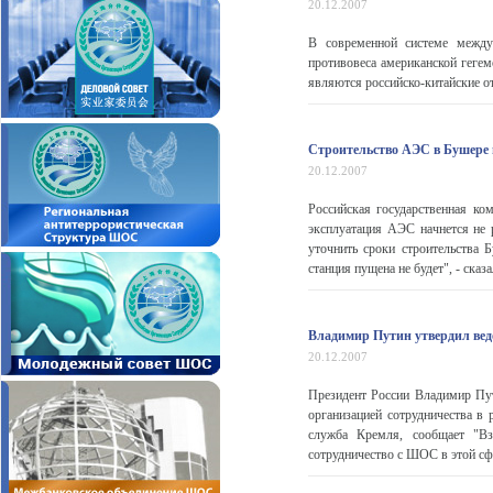
20.12.2007
В современной системе между
противовеса американской геге
являются российско-китайские о
Строительство АЭС в Бушере н
20.12.2007
Российская государственная ко
эксплуатация АЭС начнется не 
уточнить сроки строительства 
станция пущена не будет", - сказал
Владимир Путин утвердил вед
20.12.2007
Президент России Владимир Пут
организацией сотрудничества в 
служба Кремля, сообщает "Вз
сотрудничество с ШОС в этой сфе