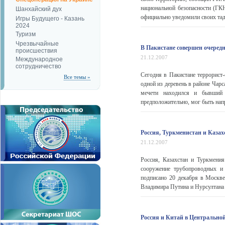
национальной безопасности (ГК
Шанхайский дух
официально уведомили своих тад
Игры Будущего - Казань
2024
Туризм
Чрезвычайные
В Пакистане совершен очередн
происшествия
21.12.2007
Международное
сотрудничество
Сегодня в Пакистане террорист-
Все темы »
одной из деревень в районе Чар
мечети находился и бывший 
предположительно, мог быть напр
Россия, Туркменистан и Казах
21.12.2007
Россия, Казахстан и Туркмения
сооружение трубопроводных и 
подписано 20 декабря в Москве
Владимира Путина и Нурсултана
Россия и Китай в Центрально