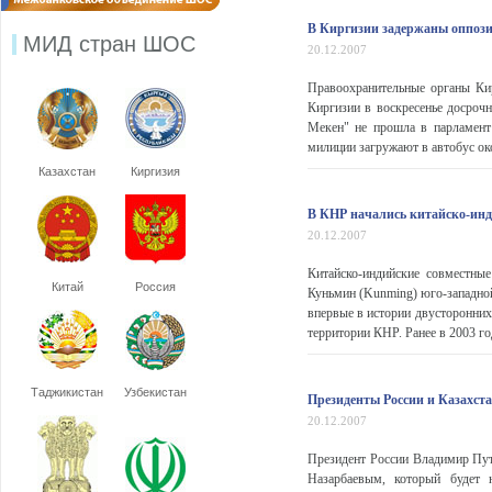
В Киргизии задержаны оппоз
МИД стран ШОС
20.12.2007
Правоохранительные органы Ки
Киргизии в воскресенье досроч
Мекен" не прошла в парламент
милиции загружают в автобус ок
Казахстан
Киргизия
В КНР начались китайско-инд
20.12.2007
Китайско-индийские совместные
Китай
Россия
Куньмин (Kunming) юго-западно
впервые в истории двусторонних
территории КНР. Ранее в 2003 го
Таджикистан
Узбекистан
Президенты России и Казахста
20.12.2007
Президент России Владимир Пут
Назарбаевым, который будет 