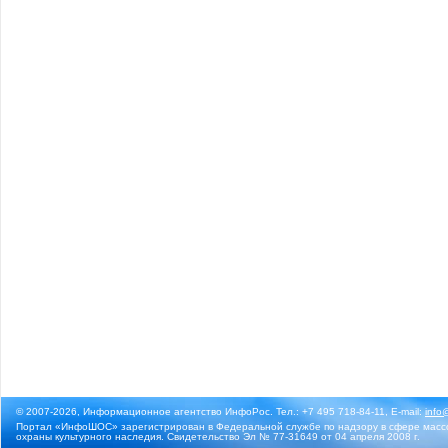
© 2007-2026, Информационное агентство ИнфоРос. Тел.: +7 495 718-84-11, E-mail:
info
Портал «ИнфоШОС» зарегистрирован в Федеральной службе по надзору в сфере массо
охраны культурного наследия. Свидетельство Эл № 77-31649 от 04 апреля 2008 г.