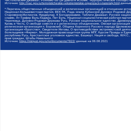
Чистопольский Джамаат, Рохнамо ба суи давлати исломи, Террористическое сообщест
Источник:
http://nac.gov.ru/terroristicheskie-i-ekstremistskie-organizacii-i-materialy.html
данные
* Перечень общественных объединений и религиозных организаций в отношении котор
Национал-большевистская партия, ВЕК РА, Рада земли Кубанской Духовно Родовой Де
Староверов-Инглингов, Нурджулар, К Богодержавию, Таблиги Джамаат, Русское наци
славян, Ат-Такфир Валь-Хиджра, Пит Буль, Национал-социалистическая рабочая парт
Череповца, Духовно-Родовая Держава Русь, Русское национальное единство, Древнер
Кровь и Честь, О свободе совести и о религиозных объединениях, Омская организаци
религиозная организация п. Боровский, Община Коренного Русского народа Щелковског
организация «Братство», Свидетели Иеговы, О противодействии экстремистской деяте
болельщиков «Фирма», Молодежная правозащитная группа МПГ, Курсом Правды и Единен
республика Русь, Арестантское уголовное единство, Башкорт, Нация и свобода, W.H.С
прав граждан, Штабы Навального
Источник:
https://minjust.gov.ru/ru/documents/7822/
данные на
06.08.2021