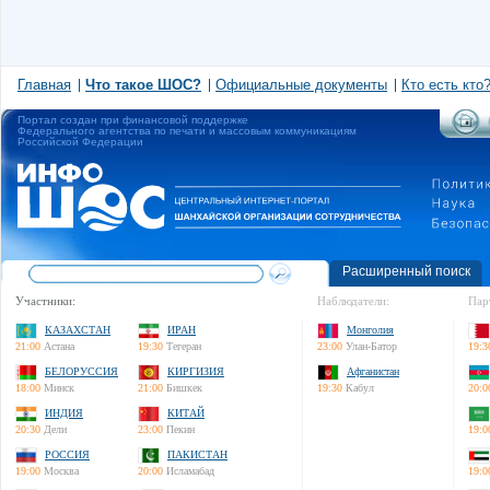
Главная
Что такое ШОС?
Официальные документы
Кто есть кто
Портал создан при финансовой поддержке
Федерального агентства по печати и массовым коммуникациям
Российской Федерации
Расширенный поиск
Участники:
Наблюдатели:
Пар
КАЗАХСТАН
ИРАН
Монголия
21:00
Астана
19:30
Тегеран
23:00
Улан-Батор
19:3
БЕЛОРУССИЯ
КИРГИЗИЯ
Афганистан
18:00
Минск
21:00
Бишкек
19:30
Кабул
20:0
ИНДИЯ
КИТАЙ
20:30
Дели
23:00
Пекин
19:0
РОССИЯ
ПАКИСТАН
19:00
Москва
20:00
Исламабад
19:0