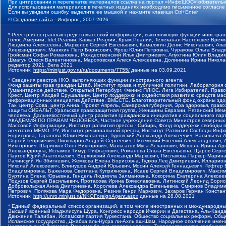
При цитировании и перепечатке материалов ссылка на портал «ИнфоШОС» обязательн
Для использования материалов в печатных изданиях необходимо письменное согласие
Если вы увидели ошибку, выделите ее мышкой и нажмите клавиши Ctrl+Enter
©
Создание сайта
- Инфорос, 2007-2026
* Реестр иностранных средств массовой информации, выполняющих функции иностранн
Голос Америки, Idel.Реалии, Кавказ.Реалии, Крым.Реалии, Телеканал Настоящее Время
Людмила Алексеевна, Маркелов Сергей Евгеньевич, Камалягин Денис Николаевич, Апах
Александрович, Маняхин Петр Борисович, Ярош Юлия Петровна, Чуракова Ольга Влади
Гройсман Софья Романовна, Рождественский Илья Дмитриевич, Апухтина Юлия Владимир
Шмагун Олеся Валентиновна, Мароховская Алеся Алексеевна, Долинина Ирина Никола
редактор 2021, Вега 2021
Источник:
https://minjust.gov.ru/ru/documents/7755/
данные на
03.09.2021
* Сведения реестра НКО, выполняющих функции иностранного агента:
Фонд защиты прав граждан Штаб, Институт права и публичной политики, Лаборатория
Гуманитарное действие, Открытый Петербург, Феникс ПЛЮС, Лига Избирателей, Правов
Крест, Центр Хасдей Ерушалаим, Центр поддержки и содействия развитию средств мас
информационных инициатив Действие, ВМЕСТЕ, Благотворительный фонд охраны здоров
Так, центр Сова, центр Анна, Проект Апрель, Самарская губерния, Эра здоровья, пр
защиты СИБАЛЬТ, Уральская правозащитная группа, Женщины Евразии, Рязанский Мемо
человека, Дальневосточный центр развития гражданских инициатив и социального пар
АКАДЕМИЯ ПО ПРАВАМ ЧЕЛОВЕКА, Частное учреждение Совета Министров северных стр
Массовой Информации, Институт развития прессы - Сибирь, Фонд поддержки свободы 
агентство МЕМО. РУ, Институт региональной прессы, Институт Развития Свободы Инф
Борисовна, Таранова Юлия Николаевна, Туровский Александр Алексеевич, Васильева 
Сергей Георгиевич, Пивоваров Андрей Сергеевич, Писемский Евгений Александрович,
Викторович, Шарипков Олег Викторович, Мальсагов Муса Асланович, Мошель Ирина Ар
Александровна, Исламов Тимур Рифгатович, Романова Ольга Евгеньевна, Щаров Серг
Паутов Юрий Анатольевич, Верховский Александр Маркович, Пислакова-Паркер Марина
Рачинский Ян Збигневич, Жемкова Елена Борисовна, Гудков Лев Дмитриевич, Иллари
Николай Алексеевич, Блинушов Андрей Юрьевич, Мосин Алексей Геннадьевич, Гефтер
Владимировна, Баженова Светлана Куприяновна, Исаев Сергей Владимирович, Максим
Буртина Елена Юрьевна, Гендель Людмила Залмановна, Кокорина Екатерина Алексеев
Подузов Сергей Васильевич, Протасова Ирина Вячеславовна, Литинский Леонид Борис
Добровольская Анна Дмитриевна, Королева Александра Евгеньевна, Смирнов Владими
Петрович, Полякова Мара Федоровна, Резник Генри Маркович, Захаров Герман Конста
Источник:
http://unro.minjust.ru/NKOForeignAgent.aspx
данные на
28.08.2021
* Единый федеральный список организаций, в том числе иностранных и международны
Высший военный Маджлисуль Шура, Конгресс народов Ичкерии и Дагестана, Аль-Каида, 
Движение Талибан, Исламская партия Туркестана, Общество социальных реформ, Общес
Исламское государство, Джабха аль-Нусра ли-Ахль аш-Шам, Народное ополчение имен