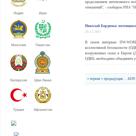
продолжением интенсивного пол
отношений", - сообщило РИА "Но
Индия
Иран
Николай Бордюжа: потенциа
20.12.2007
В своем интервью DW-WORLD.
Монголия
Пакистан
коллективной безопасности (ОД
вооруженных силах в Европе (
ОДКБ, необходимо объединить уси
« первая
« предыдущая
...
4439
Белорусия
Шри-Ланка
Турция
Афганистан