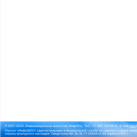
© 2007-2026, Информационное агентство ИнфоРос. Тел.: +7 495 718-84-11, E-mail:
info
Портал «ИнфоШОС» зарегистрирован в Федеральной службе по надзору в сфере массо
охраны культурного наследия. Свидетельство Эл № 77-31649 от 04 апреля 2008 г.