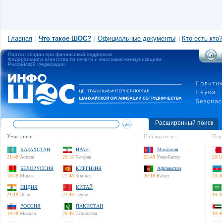
Главная
Что такое ШОС?
Официальные документы
Кто есть кто
Портал создан при финансовой поддержке
Федерального агентства по печати и массовым коммуникациям
Российской Федерации
Расширенный поиск
Участники:
Наблюдатели:
Пар
КАЗАХСТАН
ИРАН
Монголия
21:48
Астана
20:18
Тегеран
23:48
Улан-Батор
20:1
БЕЛОРУССИЯ
КИРГИЗИЯ
Афганистан
18:48
Минск
21:48
Бишкек
20:18
Кабул
20:4
ИНДИЯ
КИТАЙ
21:18
Дели
23:48
Пекин
19:4
РОССИЯ
ПАКИСТАН
19:48
Москва
20:48
Исламабад
19:4