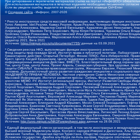
При цитировании и перепечатке материалов ссылка на портал «ИнфоШОС» обязательн
Для использования материалов в печатных изданиях необходимо письменное согласие
Если вы увидели ошибку, выделите ее мышкой и нажмите клавиши Ctrl+Enter
©
Создание сайта
- Инфорос, 2007-2026
* Реестр иностранных средств массовой информации, выполняющих функции иностранн
Голос Америки, Idel.Реалии, Кавказ.Реалии, Крым.Реалии, Телеканал Настоящее Время
Людмила Алексеевна, Маркелов Сергей Евгеньевич, Камалягин Денис Николаевич, Апах
Александрович, Маняхин Петр Борисович, Ярош Юлия Петровна, Чуракова Ольга Влади
Гройсман Софья Романовна, Рождественский Илья Дмитриевич, Апухтина Юлия Владимир
Шмагун Олеся Валентиновна, Мароховская Алеся Алексеевна, Долинина Ирина Никола
редактор 2021, Вега 2021
Источник:
https://minjust.gov.ru/ru/documents/7755/
данные на
03.09.2021
* Сведения реестра НКО, выполняющих функции иностранного агента:
Фонд защиты прав граждан Штаб, Институт права и публичной политики, Лаборатория
Гуманитарное действие, Открытый Петербург, Феникс ПЛЮС, Лига Избирателей, Правов
Крест, Центр Хасдей Ерушалаим, Центр поддержки и содействия развитию средств мас
информационных инициатив Действие, ВМЕСТЕ, Благотворительный фонд охраны здоров
Так, центр Сова, центр Анна, Проект Апрель, Самарская губерния, Эра здоровья, пр
защиты СИБАЛЬТ, Уральская правозащитная группа, Женщины Евразии, Рязанский Мемо
человека, Дальневосточный центр развития гражданских инициатив и социального пар
АКАДЕМИЯ ПО ПРАВАМ ЧЕЛОВЕКА, Частное учреждение Совета Министров северных стр
Массовой Информации, Институт развития прессы - Сибирь, Фонд поддержки свободы 
агентство МЕМО. РУ, Институт региональной прессы, Институт Развития Свободы Инф
Борисовна, Таранова Юлия Николаевна, Туровский Александр Алексеевич, Васильева 
Сергей Георгиевич, Пивоваров Андрей Сергеевич, Писемский Евгений Александрович,
Викторович, Шарипков Олег Викторович, Мальсагов Муса Асланович, Мошель Ирина Ар
Александровна, Исламов Тимур Рифгатович, Романова Ольга Евгеньевна, Щаров Серг
Паутов Юрий Анатольевич, Верховский Александр Маркович, Пислакова-Паркер Марина
Рачинский Ян Збигневич, Жемкова Елена Борисовна, Гудков Лев Дмитриевич, Иллари
Николай Алексеевич, Блинушов Андрей Юрьевич, Мосин Алексей Геннадьевич, Гефтер
Владимировна, Баженова Светлана Куприяновна, Исаев Сергей Владимирович, Максим
Буртина Елена Юрьевна, Гендель Людмила Залмановна, Кокорина Екатерина Алексеев
Подузов Сергей Васильевич, Протасова Ирина Вячеславовна, Литинский Леонид Борис
Добровольская Анна Дмитриевна, Королева Александра Евгеньевна, Смирнов Владими
Петрович, Полякова Мара Федоровна, Резник Генри Маркович, Захаров Герман Конста
Источник:
http://unro.minjust.ru/NKOForeignAgent.aspx
данные на
28.08.2021
* Единый федеральный список организаций, в том числе иностранных и международны
Высший военный Маджлисуль Шура, Конгресс народов Ичкерии и Дагестана, Аль-Каида, 
Движение Талибан, Исламская партия Туркестана, Общество социальных реформ, Общес
Исламское государство, Джабха аль-Нусра ли-Ахль аш-Шам, Народное ополчение имен