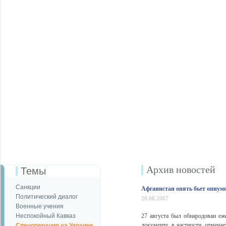
Архив новостей
Темы
Санкции
Афганистан опять бьет опиум
Политический диалог
28.08.2007
Военные учения
Неспокойный Кавказ
27 августа был обнародован е
документе, в частности, отмечае
Спецоперация на Украине