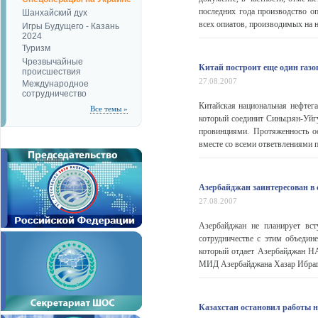
последних года производство о
Шанхайский дух
всех опиатов, производимых на н
Игры Будущего - Казань
2024
Туризм
Чрезвычайные
Китай построит еще один газо
происшествия
27.08.2007
Международное
сотрудничество
Китайская национальная нефтег
Все темы »
который соединит Синьцзян-Уй
провинциями. Протяженность о
вместе со всеми ответвлениями п
Азербайджан заинтересован в с
27.08.2007
Азербайджан не планирует вст
сотрудничестве с этим объедин
который отдает Азербайджан НА
МИД Азербайджана Хазар Ибраги
Казахстан остановил работы 