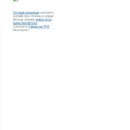
Острые козырьки
смотреть
онлайн все сезоны и серии.
Всегда свежие
новости из
мира WordPress
Смотреть
Танцы на ТНТ
бесплатно