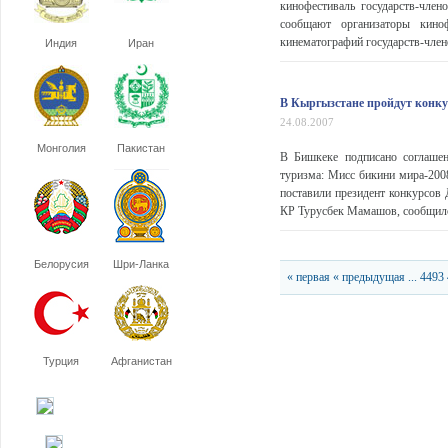
кинофестиваль государств-чле
сообщают организаторы киноф
кинематографий государств-член
Индия
Иран
В Кыргызстане пройдут конку
24.08.2007
Монголия
Пакистан
В Бишкеке подписано соглаше
туризма: Мисс бикини мира-200
поставили президент конкурсов 
КР Турусбек Мамашов, сообщило
Белорусия
Шри-Ланка
« первая
« предыдущая
...
4493
Турция
Афганистан