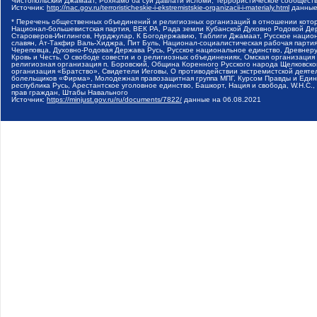
Чистопольский Джамаат, Рохнамо ба суи давлати исломи, Террористическое сообщест
Источник:
http://nac.gov.ru/terroristicheskie-i-ekstremistskie-organizacii-i-materialy.html
данные
* Перечень общественных объединений и религиозных организаций в отношении котор
Национал-большевистская партия, ВЕК РА, Рада земли Кубанской Духовно Родовой Де
Староверов-Инглингов, Нурджулар, К Богодержавию, Таблиги Джамаат, Русское наци
славян, Ат-Такфир Валь-Хиджра, Пит Буль, Национал-социалистическая рабочая парт
Череповца, Духовно-Родовая Держава Русь, Русское национальное единство, Древнер
Кровь и Честь, О свободе совести и о религиозных объединениях, Омская организаци
религиозная организация п. Боровский, Община Коренного Русского народа Щелковског
организация «Братство», Свидетели Иеговы, О противодействии экстремистской деяте
болельщиков «Фирма», Молодежная правозащитная группа МПГ, Курсом Правды и Единен
республика Русь, Арестантское уголовное единство, Башкорт, Нация и свобода, W.H.С
прав граждан, Штабы Навального
Источник:
https://minjust.gov.ru/ru/documents/7822/
данные на
06.08.2021