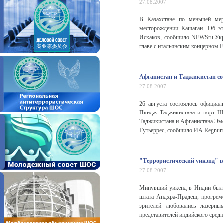
27.08.2007
В Казахстане по меньшей мер
месторождении Кашаган. Об э
Искаков, сообщило NEWSru.Укр
главе с итальянским концерном E
Афганистан и Таджикистан со
27.08.2007
26 августа состоялось официа
Пяндж Таджикистана и порт Ше
Таджикистана и Афганистана Эм
Гутьеррес, сообщило ИА Regnum с
"Террористический уикэнд" в
27.08.2007
Минувший уикенд в Индии был 
штата Андхра-Прадеш, прогрем
зрителей любовались лазерны
представителей индийского сред