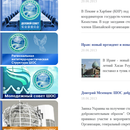
20.06.2013
В Пекине и Харбине (КНР) под п
координаторов государств-член
Казахстана. В ходе заседания с
членов Шанхайской организации 
Иран: новый президент и нов
20.06.2013
В Иране - новый 
летний Хасан Роу
поставил в тупик п
Дмитрий Мезенцев: ШОС добр
18.06.2013
Заявка Украины на получение ст
доброжелательным образом". 
принимал участие в мероприят
Организации, генеральный секрет