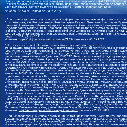
При цитировании и перепечатке материалов ссылка на портал «ИнфоШОС» обязательн
Для использования материалов в печатных изданиях необходимо письменное согласие
Если вы увидели ошибку, выделите ее мышкой и нажмите клавиши Ctrl+Enter
©
Создание сайта
- Инфорос, 2007-2026
* Реестр иностранных средств массовой информации, выполняющих функции иностранн
Голос Америки, Idel.Реалии, Кавказ.Реалии, Крым.Реалии, Телеканал Настоящее Время
Людмила Алексеевна, Маркелов Сергей Евгеньевич, Камалягин Денис Николаевич, Апах
Александрович, Маняхин Петр Борисович, Ярош Юлия Петровна, Чуракова Ольга Влади
Гройсман Софья Романовна, Рождественский Илья Дмитриевич, Апухтина Юлия Владимир
Шмагун Олеся Валентиновна, Мароховская Алеся Алексеевна, Долинина Ирина Никола
редактор 2021, Вега 2021
Источник:
https://minjust.gov.ru/ru/documents/7755/
данные на
03.09.2021
* Сведения реестра НКО, выполняющих функции иностранного агента:
Фонд защиты прав граждан Штаб, Институт права и публичной политики, Лаборатория
Гуманитарное действие, Открытый Петербург, Феникс ПЛЮС, Лига Избирателей, Правов
Крест, Центр Хасдей Ерушалаим, Центр поддержки и содействия развитию средств мас
информационных инициатив Действие, ВМЕСТЕ, Благотворительный фонд охраны здоров
Так, центр Сова, центр Анна, Проект Апрель, Самарская губерния, Эра здоровья, пр
защиты СИБАЛЬТ, Уральская правозащитная группа, Женщины Евразии, Рязанский Мемо
человека, Дальневосточный центр развития гражданских инициатив и социального пар
АКАДЕМИЯ ПО ПРАВАМ ЧЕЛОВЕКА, Частное учреждение Совета Министров северных стр
Массовой Информации, Институт развития прессы - Сибирь, Фонд поддержки свободы 
агентство МЕМО. РУ, Институт региональной прессы, Институт Развития Свободы Инф
Борисовна, Таранова Юлия Николаевна, Туровский Александр Алексеевич, Васильева 
Сергей Георгиевич, Пивоваров Андрей Сергеевич, Писемский Евгений Александрович,
Викторович, Шарипков Олег Викторович, Мальсагов Муса Асланович, Мошель Ирина Ар
Александровна, Исламов Тимур Рифгатович, Романова Ольга Евгеньевна, Щаров Серг
Паутов Юрий Анатольевич, Верховский Александр Маркович, Пислакова-Паркер Марина
Рачинский Ян Збигневич, Жемкова Елена Борисовна, Гудков Лев Дмитриевич, Иллари
Николай Алексеевич, Блинушов Андрей Юрьевич, Мосин Алексей Геннадьевич, Гефтер
Владимировна, Баженова Светлана Куприяновна, Исаев Сергей Владимирович, Максим
Буртина Елена Юрьевна, Гендель Людмила Залмановна, Кокорина Екатерина Алексеев
Подузов Сергей Васильевич, Протасова Ирина Вячеславовна, Литинский Леонид Борис
Добровольская Анна Дмитриевна, Королева Александра Евгеньевна, Смирнов Владими
Петрович, Полякова Мара Федоровна, Резник Генри Маркович, Захаров Герман Конста
Источник:
http://unro.minjust.ru/NKOForeignAgent.aspx
данные на
28.08.2021
* Единый федеральный список организаций, в том числе иностранных и международны
Высший военный Маджлисуль Шура, Конгресс народов Ичкерии и Дагестана, Аль-Каида, 
Движение Талибан, Исламская партия Туркестана, Общество социальных реформ, Общес
Исламское государство, Джабха аль-Нусра ли-Ахль аш-Шам, Народное ополчение имен