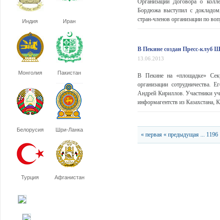
Организации Договора о колле
Бордюжа выступил с докладом,
стран-членов организации по во
Индия
Иран
В Пекине создан Пресс-клуб
13.06.2013
Монголия
Пакистан
В Пекине на «площадке» Секр
организации сотрудничества. 
Андрей Кириллов. Участники уч
информагентств из Казахстана, К
Белорусия
Шри-Ланка
« первая
« предыдущая
...
1196
Турция
Афганистан