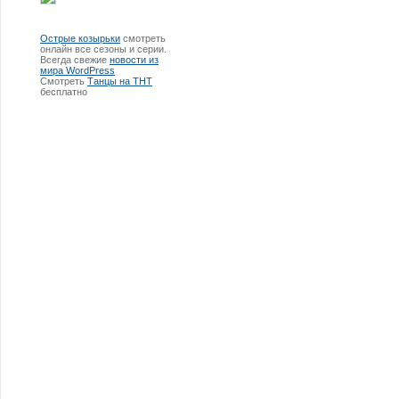
Острые козырьки
смотреть
онлайн все сезоны и серии.
Всегда свежие
новости из
мира WordPress
Смотреть
Танцы на ТНТ
бесплатно