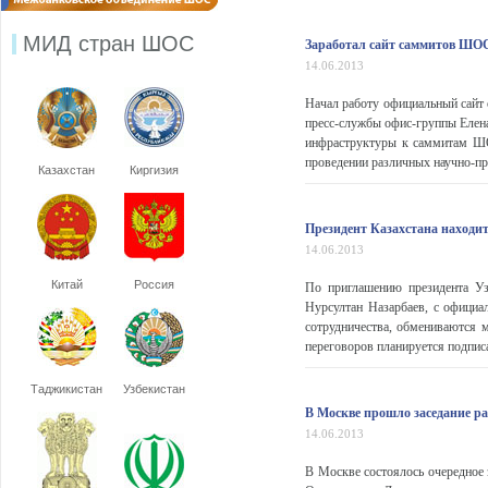
МИД стран ШОС
Заработал сайт саммитов ШО
14.06.2013
Начал работу официальный сай
пресс-службы офис-группы Елена
инфраструктуры к саммитам ШО
проведении различных научно-пр
Казахстан
Киргизия
Президент Казахстана находи
14.06.2013
Китай
Россия
По приглашению президента Уз
Нурсултан Назарбаев, с официа
сотрудничества, обмениваются
переговоров планируется подписат
Таджикистан
Узбекистан
В Москве прошло заседание 
14.06.2013
В Москве состоялось очередное 