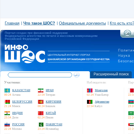
Главная
Что такое ШОС?
Официальные документы
Кто есть кто
Портал создан при финансовой поддержке
Федерального агентства по печати и массовым коммуникациям
Российской Федерации
Расширенный поиск
Участники:
Наблюдатели:
Пар
КАЗАХСТАН
ИРАН
Монголия
00:24
Астана
22:54
Тегеран
02:24
Улан-Батор
22:5
БЕЛОРУССИЯ
КИРГИЗИЯ
Афганистан
21:24
Минск
00:24
Бишкек
22:54
Кабул
23:2
ИНДИЯ
КИТАЙ
23:54
Дели
02:24
Пекин
22:2
РОССИЯ
ПАКИСТАН
22:24
Москва
23:24
Исламабад
22:2