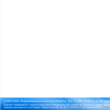
© 2007-2026, Информационное агентство ИнфоРос. Тел.: +7 495 718-84-11, E-mail:
info
Портал «ИнфоШОС» зарегистрирован в Федеральной службе по надзору в сфере массо
охраны культурного наследия. Свидетельство Эл № 77-31649 от 04 апреля 2008 г.