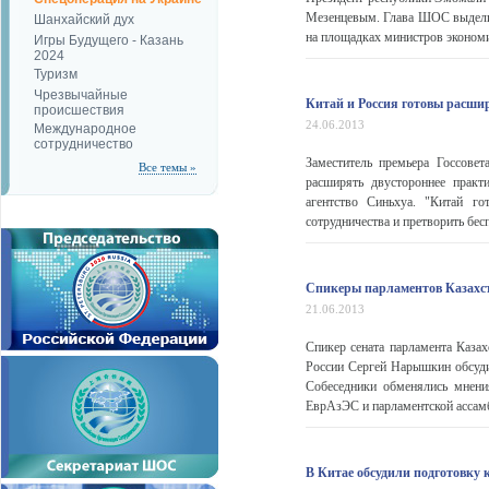
Мезенцевым. Глава ШОС выделил
Шанхайский дух
на площадках министров экономи
Игры Будущего - Казань
2024
Туризм
Чрезвычайные
Китай и Россия готовы расши
происшествия
24.06.2013
Международное
сотрудничество
Заместитель премьера Госсове
Все темы »
расширять двустороннее практ
агентство Синьхуа. "Китай го
сотрудничества и претворить бес
Спикеры парламентов Казахст
21.06.2013
Спикер сената парламента Каза
России Сергей Нарышкин обсуди
Собеседники обменялись мнени
ЕврАзЭС и парламентской ассамб
В Китае обсудили подготовку 