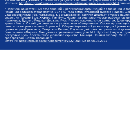
Чистопольский Джамаат, Рохнамо ба суи давлати исломи, Террористическое сообщест
Источник:
http://nac.gov.ru/terroristicheskie-i-ekstremistskie-organizacii-i-materialy.html
данные
* Перечень общественных объединений и религиозных организаций в отношении котор
Национал-большевистская партия, ВЕК РА, Рада земли Кубанской Духовно Родовой Де
Староверов-Инглингов, Нурджулар, К Богодержавию, Таблиги Джамаат, Русское наци
славян, Ат-Такфир Валь-Хиджра, Пит Буль, Национал-социалистическая рабочая парт
Череповца, Духовно-Родовая Держава Русь, Русское национальное единство, Древнер
Кровь и Честь, О свободе совести и о религиозных объединениях, Омская организаци
религиозная организация п. Боровский, Община Коренного Русского народа Щелковског
организация «Братство», Свидетели Иеговы, О противодействии экстремистской деяте
болельщиков «Фирма», Молодежная правозащитная группа МПГ, Курсом Правды и Единен
республика Русь, Арестантское уголовное единство, Башкорт, Нация и свобода, W.H.С
прав граждан, Штабы Навального
Источник:
https://minjust.gov.ru/ru/documents/7822/
данные на
06.08.2021