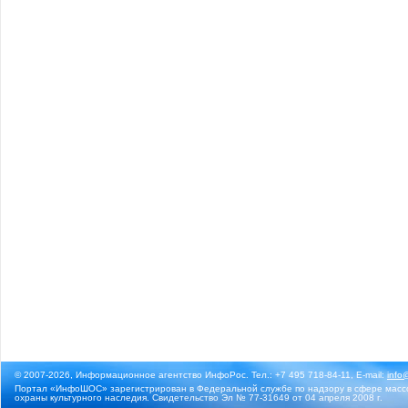
© 2007-2026, Информационное агентство ИнфоРос. Тел.: +7 495 718-84-11, E-mail:
info
Портал «ИнфоШОС» зарегистрирован в Федеральной службе по надзору в сфере массо
охраны культурного наследия. Свидетельство Эл № 77-31649 от 04 апреля 2008 г.