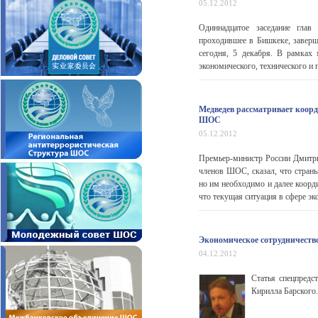
05.12.2012
Одиннадцатое заседание глав 
проходившее в Бишкеке, завер
сегодня, 5 декабря. В рамках
экономического, технического и
Медведев рассматривает коор
ШОС
05.12.2012
Премьер-министр России Дмитрий
членов ШОС, сказал, что стра
но им необходимо и далее коорд
что текущая ситуация в сфере эк
Экономическое сотрудничеств
04.12.2012
Статья спецпредс
Кирилла Барского.