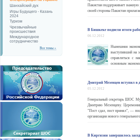
Пакистан поддерживает важную р
Шанхайский дух
своей стороны Пакистан прилагае
Игры Будущего - Казань
2024
Туризм
Чрезвычайные
В Бишкеке подвели итоги раб
происшествия
06.12.2012
Международное
сотрудничество
Нынешняя экономи
Все темы »
выступивший на з
справляться с на
основным экономич
Дмитрий Мезенцев вступил в 
05.12.2012
Генеральный секретарь ШОС Му
Дмитрию Мезенцеву. Церемония
"Пост сдал, пост принял", — п
организации нового генерального 
В Киргизии завершилось засе