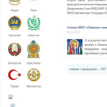
Второй раунд трехстороннего
председательствовали генеральн
Департамента Азии МИД КНР Хуан
Индия
Иран
МИД Афганистана Азизуддин Ахма
Саммит ШОС в Бишкеке: новы
03.12.2012
Монголия
Пакистан
11-я встреча глав
декабря в Бишкек
непрерывно возр
евразийского регио
Белорусия
Шри-Ланка
« первая
« предыдущая
...
1207
Турция
Афганистан