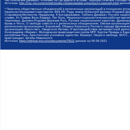
Чистопольский Джамаат, Рохнамо ба суи давлати исломи, Террористическое сообщест
Источник:
http://nac.gov.ru/terroristicheskie-i-ekstremistskie-organizacii-i-materialy.html
данные
* Перечень общественных объединений и религиозных организаций в отношении котор
Национал-большевистская партия, ВЕК РА, Рада земли Кубанской Духовно Родовой Де
Староверов-Инглингов, Нурджулар, К Богодержавию, Таблиги Джамаат, Русское наци
славян, Ат-Такфир Валь-Хиджра, Пит Буль, Национал-социалистическая рабочая парт
Череповца, Духовно-Родовая Держава Русь, Русское национальное единство, Древнер
Кровь и Честь, О свободе совести и о религиозных объединениях, Омская организаци
религиозная организация п. Боровский, Община Коренного Русского народа Щелковског
организация «Братство», Свидетели Иеговы, О противодействии экстремистской деяте
болельщиков «Фирма», Молодежная правозащитная группа МПГ, Курсом Правды и Единен
республика Русь, Арестантское уголовное единство, Башкорт, Нация и свобода, W.H.С
прав граждан, Штабы Навального
Источник:
https://minjust.gov.ru/ru/documents/7822/
данные на
06.08.2021