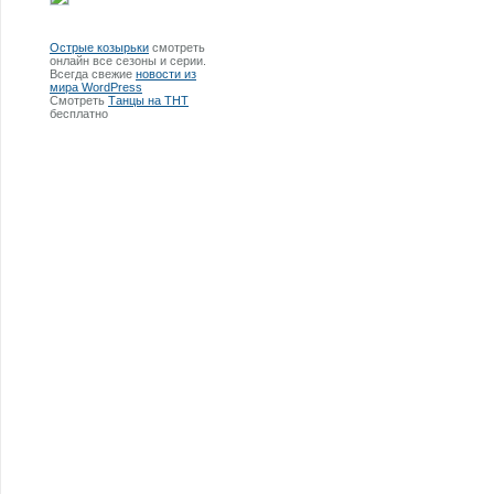
Острые козырьки
смотреть
онлайн все сезоны и серии.
Всегда свежие
новости из
мира WordPress
Смотреть
Танцы на ТНТ
бесплатно