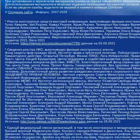
При цитировании и перепечатке материалов ссылка на портал «ИнфоШОС» обязательн
Для использования материалов в печатных изданиях необходимо письменное согласие
Если вы увидели ошибку, выделите ее мышкой и нажмите клавиши Ctrl+Enter
©
Создание сайта
- Инфорос, 2007-2026
* Реестр иностранных средств массовой информации, выполняющих функции иностранн
Голос Америки, Idel.Реалии, Кавказ.Реалии, Крым.Реалии, Телеканал Настоящее Время
Людмила Алексеевна, Маркелов Сергей Евгеньевич, Камалягин Денис Николаевич, Апах
Александрович, Маняхин Петр Борисович, Ярош Юлия Петровна, Чуракова Ольга Влади
Гройсман Софья Романовна, Рождественский Илья Дмитриевич, Апухтина Юлия Владимир
Шмагун Олеся Валентиновна, Мароховская Алеся Алексеевна, Долинина Ирина Никола
редактор 2021, Вега 2021
Источник:
https://minjust.gov.ru/ru/documents/7755/
данные на
03.09.2021
* Сведения реестра НКО, выполняющих функции иностранного агента:
Фонд защиты прав граждан Штаб, Институт права и публичной политики, Лаборатория
Гуманитарное действие, Открытый Петербург, Феникс ПЛЮС, Лига Избирателей, Правов
Крест, Центр Хасдей Ерушалаим, Центр поддержки и содействия развитию средств мас
информационных инициатив Действие, ВМЕСТЕ, Благотворительный фонд охраны здоров
Так, центр Сова, центр Анна, Проект Апрель, Самарская губерния, Эра здоровья, пр
защиты СИБАЛЬТ, Уральская правозащитная группа, Женщины Евразии, Рязанский Мемо
человека, Дальневосточный центр развития гражданских инициатив и социального пар
АКАДЕМИЯ ПО ПРАВАМ ЧЕЛОВЕКА, Частное учреждение Совета Министров северных стр
Массовой Информации, Институт развития прессы - Сибирь, Фонд поддержки свободы 
агентство МЕМО. РУ, Институт региональной прессы, Институт Развития Свободы Инф
Борисовна, Таранова Юлия Николаевна, Туровский Александр Алексеевич, Васильева 
Сергей Георгиевич, Пивоваров Андрей Сергеевич, Писемский Евгений Александрович,
Викторович, Шарипков Олег Викторович, Мальсагов Муса Асланович, Мошель Ирина Ар
Александровна, Исламов Тимур Рифгатович, Романова Ольга Евгеньевна, Щаров Серг
Паутов Юрий Анатольевич, Верховский Александр Маркович, Пислакова-Паркер Марина
Рачинский Ян Збигневич, Жемкова Елена Борисовна, Гудков Лев Дмитриевич, Иллари
Николай Алексеевич, Блинушов Андрей Юрьевич, Мосин Алексей Геннадьевич, Гефтер
Владимировна, Баженова Светлана Куприяновна, Исаев Сергей Владимирович, Максим
Буртина Елена Юрьевна, Гендель Людмила Залмановна, Кокорина Екатерина Алексеев
Подузов Сергей Васильевич, Протасова Ирина Вячеславовна, Литинский Леонид Борис
Добровольская Анна Дмитриевна, Королева Александра Евгеньевна, Смирнов Владими
Петрович, Полякова Мара Федоровна, Резник Генри Маркович, Захаров Герман Конста
Источник:
http://unro.minjust.ru/NKOForeignAgent.aspx
данные на
28.08.2021
* Единый федеральный список организаций, в том числе иностранных и международны
Высший военный Маджлисуль Шура, Конгресс народов Ичкерии и Дагестана, Аль-Каида, 
Движение Талибан, Исламская партия Туркестана, Общество социальных реформ, Общес
Исламское государство, Джабха аль-Нусра ли-Ахль аш-Шам, Народное ополчение имен