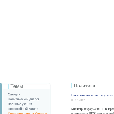
Политика
Темы
Санкции
Пакистан выступает за усилен
Политический диалог
06.12.2012
Военные учения
Неспокойный Кавказ
Министр информации и телерад
правительств ШОС заявил о необ
Спецоперация на Украине