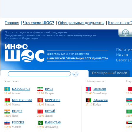
Главная
Что такое ШОС?
Официальные документы
Кто есть кто
Портал создан при финансовой поддержке
Федерального агентства по печати и массовым коммуникациям
Российской Федерации
Расширенный поиск
Участники:
Наблюдатели:
Пар
КАЗАХСТАН
ИРАН
Монголия
18:40
Астана
17:10
Тегеран
20:40
Улан-Батор
17:1
БЕЛОРУССИЯ
КИРГИЗИЯ
Афганистан
15:40
Минск
18:40
Бишкек
17:10
Кабул
17:4
ИНДИЯ
КИТАЙ
18:10
Дели
20:40
Пекин
16:4
РОССИЯ
ПАКИСТАН
16:40
Москва
17:40
Исламабад
16:4