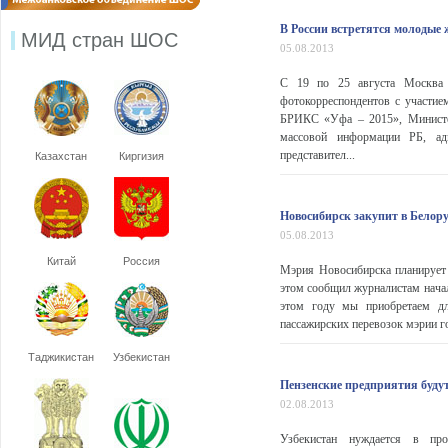
В России встретятся молодые
МИД стран ШОС
05.08.2013
С 19 по 25 августа Москва
фотокорреспондентов с участ
БРИКС «Уфа – 2015», Министер
массовой информации РБ, ад
представител...
Казахстан
Киргизия
Новосибирск закупит в Белор
05.08.2013
Китай
Россия
Мэрия Новосибирска планирует 
этом сообщил журналистам начал
этом году мы приобретаем дл
пассажирских перевозок мэрии г
Таджикистан
Узбекистан
Пензенские предприятия буду
02.08.2013
Узбекистан нуждается в про