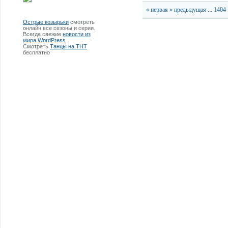
« первая
« предыдущая
...
1404
Острые козырьки
смотреть
онлайн все сезоны и серии.
Всегда свежие
новости из
мира WordPress
Смотреть
Танцы на ТНТ
бесплатно