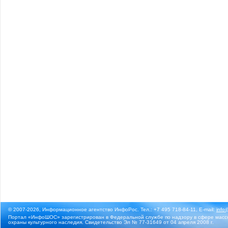
© 2007-2026, Информационное агентство ИнфоРос. Тел.: +7 495 718-84-11, E-mail:
info
Портал «ИнфоШОС» зарегистрирован в Федеральной службе по надзору в сфере массо
охраны культурного наследия. Свидетельство Эл № 77-31649 от 04 апреля 2008 г.