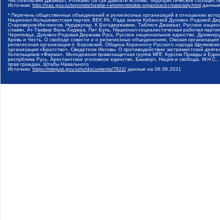
Чистопольский Джамаат, Рохнамо ба суи давлати исломи, Террористическое сообщест
Источник:
http://nac.gov.ru/terroristicheskie-i-ekstremistskie-organizacii-i-materialy.html
данные
* Перечень общественных объединений и религиозных организаций в отношении котор
Национал-большевистская партия, ВЕК РА, Рада земли Кубанской Духовно Родовой Де
Староверов-Инглингов, Нурджулар, К Богодержавию, Таблиги Джамаат, Русское наци
славян, Ат-Такфир Валь-Хиджра, Пит Буль, Национал-социалистическая рабочая парт
Череповца, Духовно-Родовая Держава Русь, Русское национальное единство, Древнер
Кровь и Честь, О свободе совести и о религиозных объединениях, Омская организаци
религиозная организация п. Боровский, Община Коренного Русского народа Щелковског
организация «Братство», Свидетели Иеговы, О противодействии экстремистской деяте
болельщиков «Фирма», Молодежная правозащитная группа МПГ, Курсом Правды и Единен
республика Русь, Арестантское уголовное единство, Башкорт, Нация и свобода, W.H.С
прав граждан, Штабы Навального
Источник:
https://minjust.gov.ru/ru/documents/7822/
данные на
06.08.2021