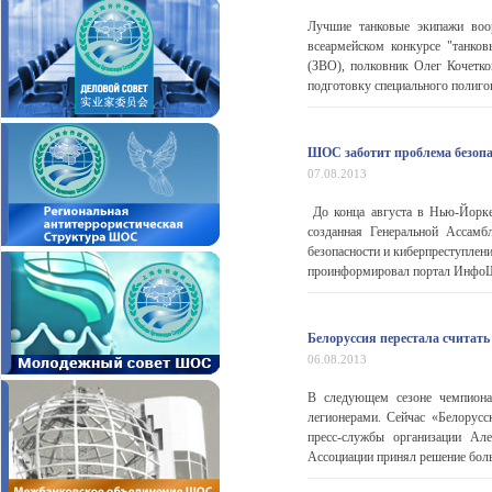
Лучшие танковые экипажи воо
всеармейском конкурсе "танко
(ЗВО), полковник Олег Кочетк
подготовку специального полигон
ШОС заботит проблема безопа
07.08.2013
До конца августа в Нью-Йорке 
созданная Генеральной Ассам
безопасности и киберпреступле
проинформировал портал ИнфоШ
Белоруссия перестала считать
06.08.2013
В следующем сезоне чемпионат
легионерами. Сейчас «Белорусс
пресс-службы организации Але
Ассоциации принял решение боль