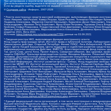
При цитировании и перепечатке материалов ссылка на портал «ИнфоШОС» обязательн
Для использования материалов в печатных изданиях необходимо письменное согласие
Если вы увидели ошибку, выделите ее мышкой и нажмите клавиши Ctrl+Enter
©
Создание сайта
- Инфорос, 2007-2026
* Реестр иностранных средств массовой информации, выполняющих функции иностранн
Голос Америки, Idel.Реалии, Кавказ.Реалии, Крым.Реалии, Телеканал Настоящее Время
Людмила Алексеевна, Маркелов Сергей Евгеньевич, Камалягин Денис Николаевич, Апах
Александрович, Маняхин Петр Борисович, Ярош Юлия Петровна, Чуракова Ольга Влади
Гройсман Софья Романовна, Рождественский Илья Дмитриевич, Апухтина Юлия Владимир
Шмагун Олеся Валентиновна, Мароховская Алеся Алексеевна, Долинина Ирина Никола
редактор 2021, Вега 2021
Источник:
https://minjust.gov.ru/ru/documents/7755/
данные на
03.09.2021
* Сведения реестра НКО, выполняющих функции иностранного агента:
Фонд защиты прав граждан Штаб, Институт права и публичной политики, Лаборатория
Гуманитарное действие, Открытый Петербург, Феникс ПЛЮС, Лига Избирателей, Правов
Крест, Центр Хасдей Ерушалаим, Центр поддержки и содействия развитию средств мас
информационных инициатив Действие, ВМЕСТЕ, Благотворительный фонд охраны здоров
Так, центр Сова, центр Анна, Проект Апрель, Самарская губерния, Эра здоровья, пр
защиты СИБАЛЬТ, Уральская правозащитная группа, Женщины Евразии, Рязанский Мемо
человека, Дальневосточный центр развития гражданских инициатив и социального пар
АКАДЕМИЯ ПО ПРАВАМ ЧЕЛОВЕКА, Частное учреждение Совета Министров северных стр
Массовой Информации, Институт развития прессы - Сибирь, Фонд поддержки свободы 
агентство МЕМО. РУ, Институт региональной прессы, Институт Развития Свободы Инф
Борисовна, Таранова Юлия Николаевна, Туровский Александр Алексеевич, Васильева 
Сергей Георгиевич, Пивоваров Андрей Сергеевич, Писемский Евгений Александрович,
Викторович, Шарипков Олег Викторович, Мальсагов Муса Асланович, Мошель Ирина Ар
Александровна, Исламов Тимур Рифгатович, Романова Ольга Евгеньевна, Щаров Серг
Паутов Юрий Анатольевич, Верховский Александр Маркович, Пислакова-Паркер Марина
Рачинский Ян Збигневич, Жемкова Елена Борисовна, Гудков Лев Дмитриевич, Иллари
Николай Алексеевич, Блинушов Андрей Юрьевич, Мосин Алексей Геннадьевич, Гефтер
Владимировна, Баженова Светлана Куприяновна, Исаев Сергей Владимирович, Максим
Буртина Елена Юрьевна, Гендель Людмила Залмановна, Кокорина Екатерина Алексеев
Подузов Сергей Васильевич, Протасова Ирина Вячеславовна, Литинский Леонид Борис
Добровольская Анна Дмитриевна, Королева Александра Евгеньевна, Смирнов Владими
Петрович, Полякова Мара Федоровна, Резник Генри Маркович, Захаров Герман Конста
Источник:
http://unro.minjust.ru/NKOForeignAgent.aspx
данные на
28.08.2021
* Единый федеральный список организаций, в том числе иностранных и международны
Высший военный Маджлисуль Шура, Конгресс народов Ичкерии и Дагестана, Аль-Каида, 
Движение Талибан, Исламская партия Туркестана, Общество социальных реформ, Общес
Исламское государство, Джабха аль-Нусра ли-Ахль аш-Шам, Народное ополчение имен