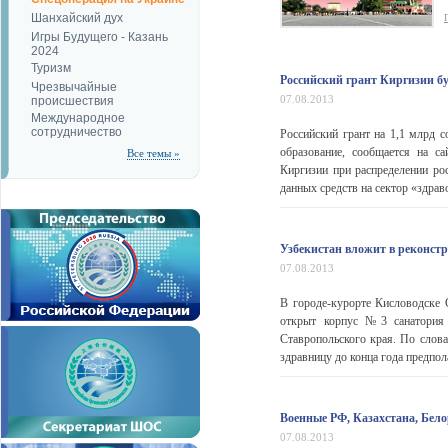
Шанхайский дух
Игры Будущего - Казань
2024
Туризм
Российский грант Киргизии бу
Чрезвычайные
07.08.2013
происшествия
Международное
сотрудничество
Российский грант на 1,1 млрд с
образование, сообщается на с
Все темы »
Киргизии при распределении ро
данных средств на сектор «здраво
Узбекистан вложит в реконстр
07.08.2013
В городе-курорте Кисловодске 
открыт корпус №3 санатория
Ставропольского края. По слов
здравницу до конца года предпол
Военные РФ, Казахстана, Бел
07.08.2013