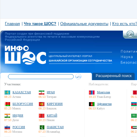
Главная
Что такое ШОС?
Официальные документы
Кто есть кто
Портал создан при финансовой поддержке
Федерального агентства по печати и массовым коммуникациям
Российской Федерации
Расширенный поиск
Участники:
Наблюдатели:
Пар
КАЗАХСТАН
ИРАН
Монголия
08:23
Астана
06:53
Тегеран
10:23
Улан-Батор
06:5
БЕЛОРУССИЯ
КИРГИЗИЯ
Афганистан
05:23
Минск
08:23
Бишкек
06:53
Кабул
07:2
ИНДИЯ
КИТАЙ
07:53
Дели
10:23
Пекин
06:2
РОССИЯ
ПАКИСТАН
06:23
Москва
07:23
Исламабад
06:2