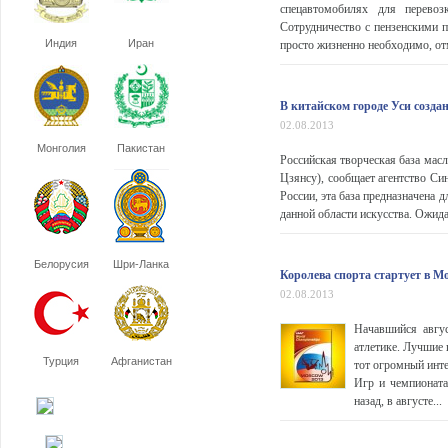
спецавтомобилях для перевоз
Сотрудничество с пензенскими 
Индия
Иран
просто жизненно необходимо, отм
В китайском городе Уси созда
02.08.2013
Монголия
Пакистан
Российская творческая база мас
Цзянсу), сообщает агентство Си
России, эта база предназначена 
данной области искусства. Ожида
Белорусия
Шри-Ланка
Королева спорта стартует в М
02.08.2013
Начавшийся авгу
атлетике. Лучшие п
Турция
Афганистан
тот огромный инт
Игр и чемпионата
назад, в августе...