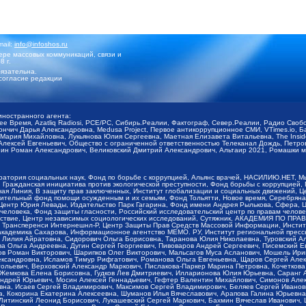
mail:
info@infoshos.ru
ре массовых коммуникаций, связи и
8 г.
язательна.
согласие редакции
иностранного агента:
щее Время, Azatliq Radiosi, PCE/PC, Сибирь.Реалии, Фактограф, Север.Реалии, Радио Св
ончич Дарья Александровна, Medusa Project, Первое антикоррупционное СМИ, VTimes.io, 
ария Михайловна, Лукьянова Юлия Сергеевна, Маетная Елизавета Витальевна, The Insid
ексей Евгеньевич, Общество с ограниченной ответственностью Телеканал Дождь, Петров 
н Роман Александрович, Великовский Дмитрий Александрович, Альтаир 2021, Ромашки мо
оратория социальных наук, Фонд по борьбе с коррупцией, Альянс врачей, НАСИЛИЮ.НЕТ, 
Гражданская инициатива против экологической преступности, Фонд борьбы с коррупцией,
чая Линия, В защиту прав заключенных, Институт глобализации и социальных движений,
тельный фонд помощи осужденным и их семьям, Фонд Тольятти, Новое время, Серебряная т
Центр Юрия Левады, Издательство Парк Гагарина, Фонд имени Андрея Рылькова, Сфера, 
еловека, Фонд защиты гласности, Российский исследовательский центр по правам челове
йствие, Центр независимых социологических исследований, Сутяжник, АКАДЕМИЯ ПО ПР
р Трансперенси Интернешнл-Р, Центр Защиты Прав Средств Массовой Информации, Институ
 академика Сахарова, Информационное агентство МЕМО. РУ, Институт региональной пресс
Лилия Айратовна, Сидорович Ольга Борисовна, Таранова Юлия Николаевна, Туровский Ал
а Ольга Андреевна, Дугин Сергей Георгиевич, Пивоваров Андрей Сергеевич, Писемский Е
в Роман Викторович, Шарипков Олег Викторович, Мальсагов Муса Асланович, Мошель Ири
ександровна, Исламов Тимур Рифгатович, Романова Ольга Евгеньевна, Щаров Сергей Але
льевич, Верховский Александр Маркович, Пислакова-Паркер Марина Петровна, Кочеткова
, Жемкова Елена Борисовна, Гудков Лев Дмитриевич, Илларионова Юлия Юрьевна, Саранг
Андрей Юрьевич, Мосин Алексей Геннадьевич, Гефтер Валентин Михайлович, Симонов Але
а, Исаев Сергей Владимирович, Максимов Сергей Владимирович, Беляев Сергей Иванович
 Кокорина Екатерина Алексеевна, Шуманов Илья Вячеславович, Арапова Галина Юрьевна
Литинский Леонид Борисович, Лукашевский Сергей Маркович, Бахмин Вячеслав Иванович,