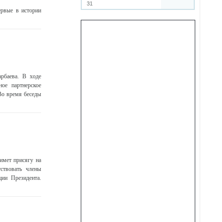
31
ервые в истории
рбаева. В ходе
ное партнерское
 Во время беседы
имет присягу на
ствовать члены
ции Президента.