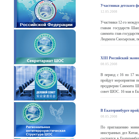
Участники детского ф
12.05.2008
Участники 12-го междун
главам государств Шан
саммита глав-государст
Людмила Скосырская, п
XIII Российский экон
08.05.2008
В период с 16 по 17 ма
пройдут мероприятия по
преддверии Саммита ШО
совет ШОС. 16 мая в Ека
В Екатеринбурге прой
08.05.2008
По приглашению мини
иностранных дел Китая,
состоятся в Екатеринбу