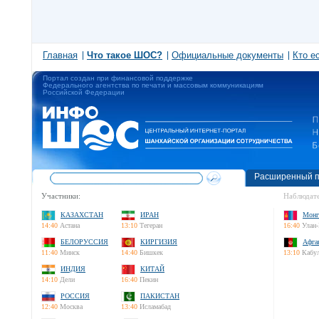
Главная
Что такое ШОС?
Официальные документы
Кто е
Портал создан при финансовой поддержке
Федерального агентства по печати и массовым коммуникациям
Российской Федерации
Расширенный п
Участники:
Наблюдате
КАЗАХСТАН
ИРАН
Монг
14:40
Астана
13:10
Тегеран
16:40
Улан-
БЕЛОРУССИЯ
КИРГИЗИЯ
Афга
11:40
Минск
14:40
Бишкек
13:10
Кабу
ИНДИЯ
КИТАЙ
14:10
Дели
16:40
Пекин
РОССИЯ
ПАКИСТАН
12:40
Москва
13:40
Исламабад