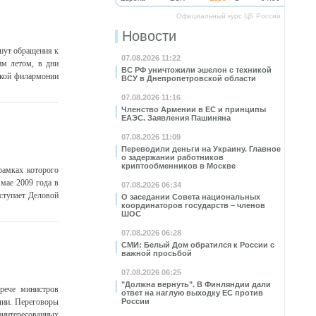
Официальный курс ЦБ России
Новости
шут обращения к
07.08.2026 11:22
им летом, в дни
ВС РФ уничтожили эшелон с техникой
ской филармонии
ВСУ в Днепропетровской области
07.08.2026 11:16
Членство Армении в ЕС и принципы
ЕАЭС. Заявления Пашиняна
07.08.2026 11:09
Переводили деньги на Украину. Главное
о задержании работников
криптообменников в Москве
рамках которого
мае 2009 года в
07.08.2026 06:34
ступает Деловой
О заседании Совета национальных
координаторов государств – членов
ШОС
07.08.2026 06:28
СМИ: Белый Дом обратился к России с
важной просьбой
07.08.2026 06:25
"Должна вернуть". В Финляндии дали
рече министров
ответ на наглую выходку ЕС против
лии. Переговоры
России
аинтересованных