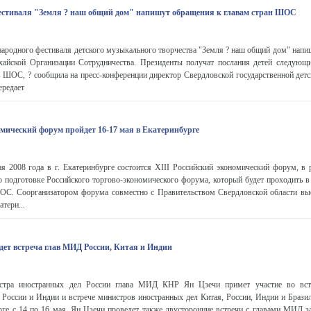
естиваля "Земля ? наш общий дом" напишут обращения к главам стран ШОС
ародного фестиваля детского музыкального творчества "Земля ? наш общий дом" напи
хайской Организации Сотрудничества. Президенты получат послания детей следующ
в ШОС, ? сообщила на пресс-конференции директор Свердловской государственной дет
ередает
омический форум пройдет 16-17 мая в Екатеринбурге
я 2008 года в г. Екатеринбурге состоится XIII Российский экономический форум, в 
 подготовке Российского торгово-экономического форума, который будет проходить в 
С. Соорганизатором форума совместно с Правительством Свердловской области вы
тери...
дет встреча глав МИД России, Китая и Индии
стра иностранных дел России глава МИД КНР Ян Цзечи примет участие во вст
 России и Индии и встрече министров иностранных дел Китая, России, Индии и Брази
рге с 14 по 16 мая. Ян Цзечи проведет также двусторонние встречи с главами МИД з