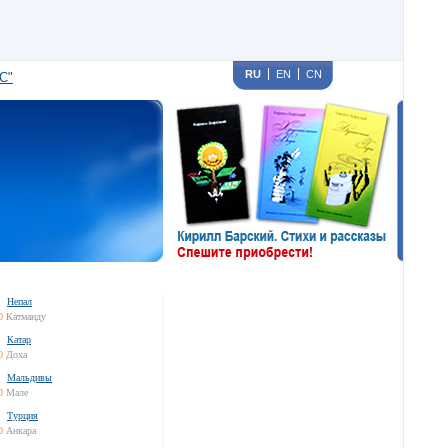
RU
EN
CN
С"
Непал
0
Катманду
Катар
0
Доха
Мальдивы
0
Мале
Турция
0
Анкара