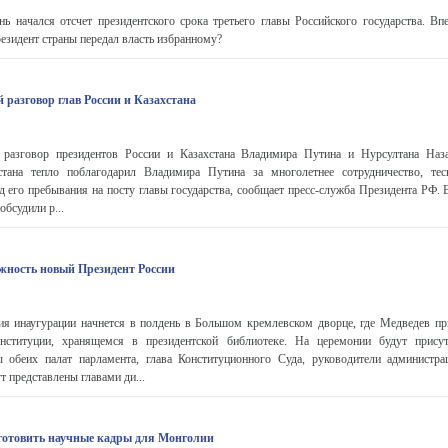
ь начался отсчет президентского срока третьего главы Российского государства. Вп
зидент страны передал власть избранному?
 разговор глав России и Казахстана
 разговор президентов России и Казахстана Владимира Путина и Нурсултана Наза
стана тепло поблагодарил Владимира Путина за многолетнее сотрудничество, тес
д его пребывания на посту главы государства, сообщает пресс-служба Президента РФ.
обсудили р...
лжность новый Президент России
ия инаугурации начнется в полдень в Большом кремлевском дворце, где Медведев пр
нституции, хранящемся в президентской библиотеке. На церемонии будут присут
ты обеих палат парламента, глава Конституционного Суда, руководители администра
 представлены главами ди...
готовить научные кадры для Монголии