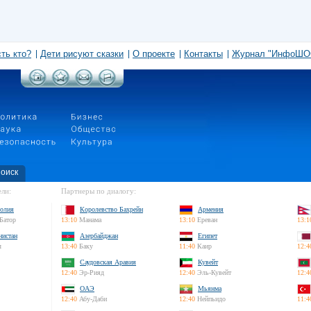
сть кто?
Дети рисуют сказки
О проекте
Контакты
Журнал "ИнфоШО
оиск
ли:
Партнеры по диалогу:
олия
Королевство Бахрейн
Армения
Батор
13:10
Манама
13:10
Ереван
13:1
нистан
Азербайджан
Египет
л
13:40
Баку
11:40
Каир
12:4
Саудовская Аравия
Кувейт
12:40
Эр-Рияд
12:40
Эль-Кувейт
12:4
ОАЭ
Мьянма
12:40
Абу-Даби
12:40
Нейпьидо
11:4