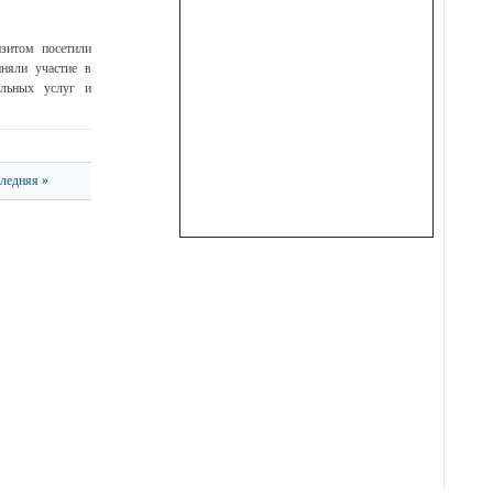
зитом посетили
няли участие в
ельных услуг и
ледняя »