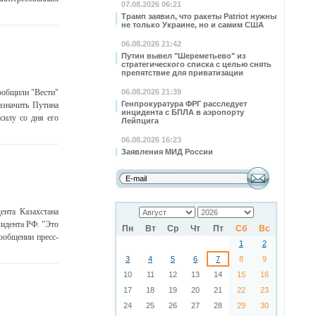
07.08.2026 06:21
Трамп заявил, что ракеты Patriot нужны
не только Украине, но и самим США
06.08.2026 21:42
Путин вывел "Шереметьево" из
стратегического списка с целью снять
препятствие для приватизации
ообщили "Вести"
06.08.2026 21:39
Генпрокуратура ФРГ расследует
азначить Путина
инцидента с БПЛА в аэропорту
силу со дня его
Лейпцига
06.08.2026 16:23
Заявления МИД России
ента Казахстана
зидента РФ. "Это
Пн
Вт
Ср
Чт
Пт
Сб
Вс
ообщении пресс-
1
2
3
4
5
6
7
8
9
10
11
12
13
14
15
16
17
18
19
20
21
22
23
24
25
26
27
28
29
30