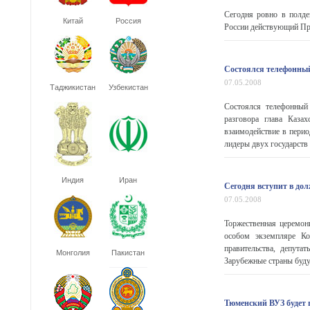
Сегодня ровно в полден
Китай
Россия
России действующий Пре
Состоялся телефонный
07.05.2008
Таджикистан
Узбекистан
Состоялся телефонный
разговора глава Казах
взаимодействие в перио
лидеры двух государств 
Индия
Иран
Сегодня вступит в до
07.05.2008
Торжественная церемон
особом экземпляре Ко
правительства, депута
Монголия
Пакистан
Зарубежные страны будут
Тюменский ВУЗ будет 