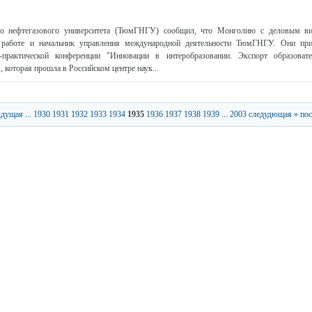
го нефтегазового университета (ТюмГНГУ) сообщил, что Монголию с деловым ви
 работе и начальник управления международной деятельности ТюмГНГУ. Они при
-практической конференции "Инновации в интеробразовании. Экспорт образоват
 которая прошла в Российском центре наук...
ыдущая
...
1930
1931
1932
1933
1934
1935
1936
1937
1938
1939
...
2003
следудющая »
пос