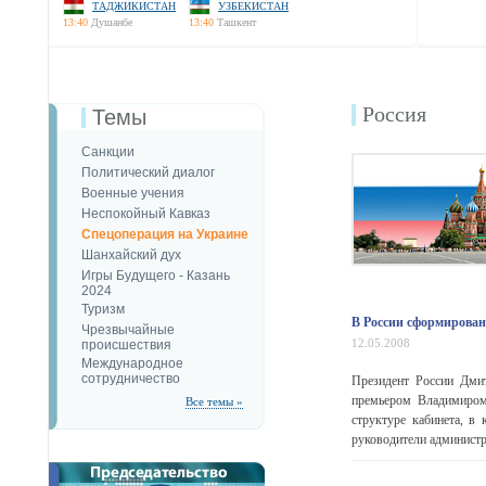
ТАДЖИКИСТАН
УЗБЕКИСТАН
13:40
Душанбе
13:40
Ташкент
Россия
Темы
Санкции
Политический диалог
Военные учения
Неспокойный Кавказ
Спецоперация на Украине
Шанхайский дух
Игры Будущего - Казань
2024
Туризм
В России сформирован
Чрезвычайные
12.05.2008
происшествия
Международное
сотрудничество
Президент России Дмит
премьером Владимиром
Все темы »
структуре кабинета, в
руководители администр