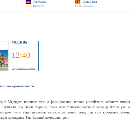
Камбоджа
Шри-Ланка
15:40
Пномпень
15:40
Коломбо
МОСКВА
12:40
Подробнее о стране
о новое правительство
рий Медведев подписал указ о формировании нового российского кабинета минист
 Путиным. Со своей стороны, глава правительства России Владимир Путин уже о
 котором число вице-премьеров выросло до семи с пяти, при этом ключевые должно
ации президента. Так, бывший помощник пре...