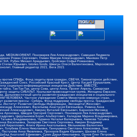
обода, MEDIUM-ORIENT, Пономарев Лев Александрович, Савицкая Людмила
Баданин Роман Сергеевич, Гликин Максим Александрович, Маняхин Петр
er SIA, Рубин Михаил Аркадьевич, Гройсман Софья Романовна,
Степан Юрьевич, Istories fonds, Шмагун Олеся Валентиновна, Мароховская
нолит, Главный редактор 2021, Вега 2021
Мы против СПИДа, Фонд защиты прав граждан, СВЕЧА, Гуманитарное действие,
 Гражданский Союз, Российский Красный Крест, Центр Хасдей Ерушалаим,
 Центр социально-информационных инициатив Действие, ВМЕСТЕ,
айга, Так-Так-Так, центр Сова, центр Анна, Проект Апрель, Самарская
Центр защиты СИБАЛЬТ, Уральская правозащитная группа, Женщины Евразии,
ка, Дальневосточный центр развития гражданских инициатив и социального
АВАМ ЧЕЛОВЕКА, Частное учреждение Совета Министров северных стран,
т развития прессы - Сибирь, Фонд поддержки свободы прессы, Гражданский
ы, Институт Развития Свободы Информации, Экозащита!-Женсовет,
ександр Алексеевич, Васильева Анастасия Евгеньевна, Ривина Анна
вгений Александрович, Аверин Виталий Евгеньевич, Барахоев Магомед
на Ароновна, Шведов Григорий Сергеевич, Пономарев Лев Александрович,
ксадрович, Цирульников Борис Альбертович, Халидова Марина Владимировна,
 Татьяна Владимировна, Чуркина Наталья Валерьевна, Акимова Татьяна
 Анна Васильевна, Захарова Светлана Сергеевна, Аверин Владимир
ксей Кириллович, Флиге Ирина Анатольевна, Мельникова Валентина
, Голубева Елена Николаевна, Ганнушкина Светлана Алексеевна, Закс
, Пастухова Анна Яковлевна, Прохоров Вадим Юрьевич, Шахова Елена
 Шабад Анатолий Ефимович, Сухих Дарья Николаевна, Орлов Олег Петрович,