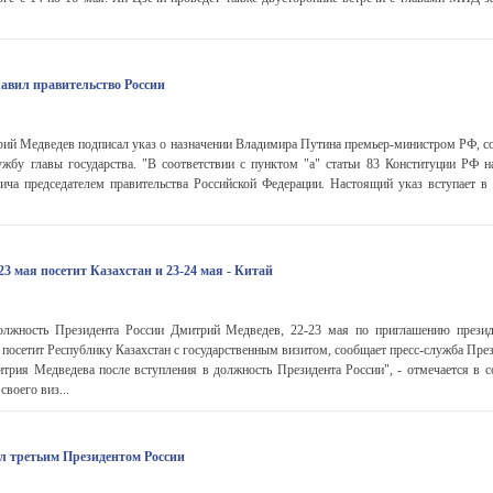
авил правительство России
рий Медведев подписал указ о назначении Владимира Путина премьер-министром РФ, с
ужбу главы государства. "В соответствии с пунктом "а" статьи 83 Конституции РФ н
ча председателем правительства Российской Федерации. Настоящий указ вступает в 
3 мая посетит Казахстан и 23-24 мая - Китай
лжность Президента России Дмитрий Медведев, 22-23 мая по приглашению презид
 посетит Республику Казахстан с государственным визитом, сообщает пресс-служба Пре
трия Медведева после вступления в должность Президента России", - отмечается в с
воего виз...
л третьим Президентом России