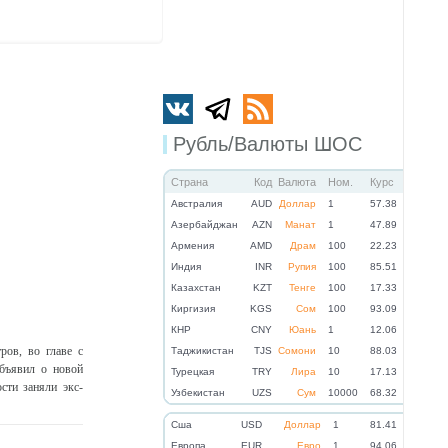
Рубль/Валюты ШОС
Страна
Код
Валюта
Ном.
Курс
Австралия
AUD
Доллар
1
57.38
Азербайджан
AZN
Манат
1
47.89
Армения
AMD
Драм
100
22.23
Индия
INR
Рупия
100
85.51
Казахстан
KZT
Тенге
100
17.33
Киргизия
KGS
Сом
100
93.09
КНР
CNY
Юань
1
12.06
ров, во главе с
Таджикистан
TJS
Сомони
10
88.03
бъявил о новой
Турецкая
TRY
Лира
10
17.13
сти заняли экс-
Узбекистан
UZS
Сум
10000
68.32
Cша
USD
Доллар
1
81.41
Eвропа
EUR
Евро
1
94.06