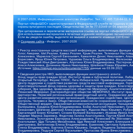
© 2007-2026, Информационное агентство ИнфоРос. Тел.: +7 495 718-84-11, E-
Портал «ИнфоШОС» зарегистрирован в Федеральной службе по надзору в сфе
охраны культурного наследия. Свидетельство Эл № 77-31649 от 04 апреля 200
При цитировании и перепечатке материалов ссылка на портал «ИнфоШОС» об
Для использования материалов в печатных изданиях необходимо письменное 
Если вы увидели ошибку, выделите ее мышкой и нажмите клавиши Ctrl+Enter
©
Создание сайта
- Инфорос, 2007-2026
* Реестр иностранных средств массовой информации, выполняющих функции 
Голос Америки, Idel.Реалии, Кавказ.Реалии, Крым.Реалии, Телеканал Настоя
Алексеевна, Маркелов Сергей Евгеньевич, Камалягин Денис Николаевич, Апах
Борисович, Ярош Юлия Петровна, Чуракова Ольга Владимировна, Железнова М
Рождественский Илья Дмитриевич, Апухтина Юлия Владимировна, Постернак Ал
Алеся Алексеевна, Долинина Ирина Николаевна, Шлейнов Роман Юрьевич, Ани
Источник:
https://minjust.gov.ru/ru/documents/7755/
данные на
03.09.2021
* Сведения реестра НКО, выполняющих функции иностранного агента:
Фонд защиты прав граждан Штаб, Институт права и публичной политики, Лаб
Открытый Петербург, Феникс ПЛЮС, Лига Избирателей, Правовая инициатива, 
Центр поддержки и содействия развитию средств массовой информации, Горя
Благотворительный фонд охраны здоровья и защиты прав граждан, Благотвори
губерния, Эра здоровья, правозащитное общество Мемориал, Аналитический 
Рязанский Мемориал, Екатеринбургское общество МЕМОРИАЛ, Институт прав ч
партнерства, Пермский региональный правозащитный центр, Гражданское де
Центр развития некоммерческих организаций, Гражданское содействие, Цент
контроль, Человек и Закон, Общественная комиссия по сохранению наследия
Общественный вердикт, Евразийская антимонопольная ассоциация, Чанышева 
Валерьевна, Бурдина Юлия Владимировна, Бойко Анатолий Николаевич, Гусев
Бекханович, Шевченко Дмитрий Александрович, Жданов Иван Юрьевич, Рубано
Каргалицкий Борис Юльевич, Созаев Валерий Валерьевич, Исакова Ирина Ал
Людевиг Марина Зариевна, Федотова Галина Анатольевна, Паутов Юрий Анато
Николаевна, Золотарева Екатерина Александровна, Рачинский Ян Збигневич
Анатольевич, Щур Татьяна Михайловна, Щур Николай Алексеевич, Блинушов 
Дмитриевна, Вититинова Елена Владимировна, Баженова Светлана Куприяновн
Елена Владимировна, Буртина Елена Юрьевна, Гендель Людмила Залмановна,
Владимировна, Подузов Сергей Васильевич, Протасова Ирина Вячеславовна, 