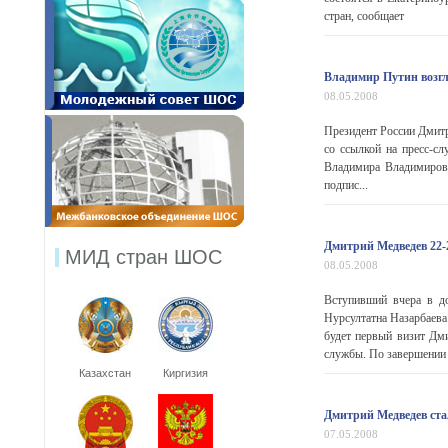
стран, сообщает
Владимир Путин возгл
08.05.2008
Президент России Дмит
со ссылкой на пресс-сл
Владимира Владимирови
подпис...
Дмитрий Медведев 22-2
МИД стран ШОС
08.05.2008
Вступивший вчера в до
Нурсултатна Назарбаева
будет первый визит Дми
службы. По завершении с
Казахстан
Киргизия
Дмитрий Медведев ста
07.05.2008