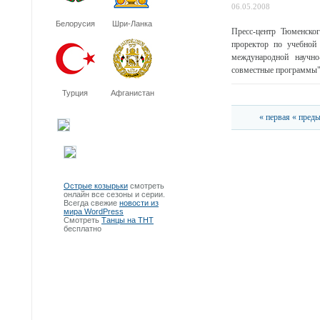
06.05.2008
Белорусия
Шри-Ланка
Пресс-центр Тюменско
проректор по учебной
международной научно
совместные программы",
Турция
Афганистан
« первая
« пред
Острые козырьки
смотреть
онлайн все сезоны и серии.
Всегда свежие
новости из
мира WordPress
Смотреть
Танцы на ТНТ
бесплатно