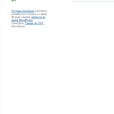
Острые козырьки
смотреть
онлайн все сезоны и серии.
Всегда свежие
новости из
мира WordPress
Смотреть
Танцы на ТНТ
бесплатно