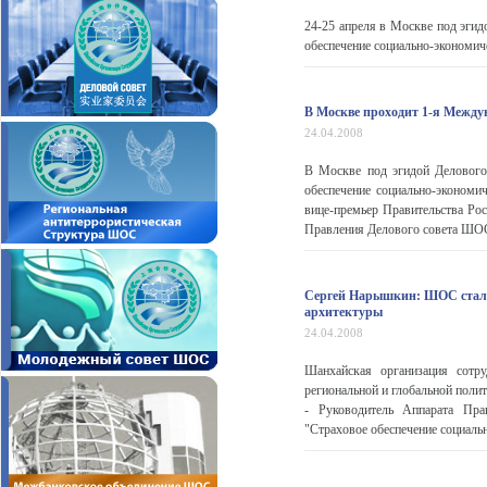
24-25 апреля в Москве под эги
обеспечение социально-экономич
В Москве проходит 1-я Межд
24.04.2008
В Москве под эгидой Делового
обеспечение социально-экономи
вице-премьер Правительства Рос
Правления Делового совета ШОС 
Сергей Нарышкин: ШОС стала
архитектуры
24.04.2008
Шанхайская организация сотр
региональной и глобальной поли
- Руководитель Аппарата Пра
"Страховое обеспечение социаль