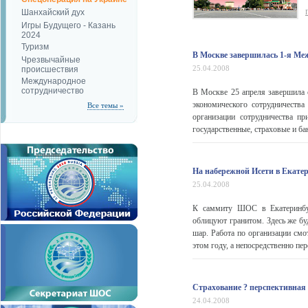
Шанхайский дух
Игры Будущего - Казань
2024
Туризм
В Москве завершилась 1-я М
Чрезвычайные
25.04.2008
происшествия
Международное
сотрудничество
В Москве 25 апреля завершила 
экономического сотрудничеств
Все темы »
организации сотрудничества п
государственные, страховые и ба
На набережной Исети в Екате
25.04.2008
К саммиту ШОС в Екатеринбур
облицуют гранитом. Здесь же б
шар. Работа по организации смо
этом году, а непосредственно пе
Страхование ? перспективная
24.04.2008