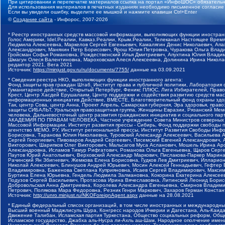
При цитировании и перепечатке материалов ссылка на портал «ИнфоШОС» обязательн
Для использования материалов в печатных изданиях необходимо письменное согласие
Если вы увидели ошибку, выделите ее мышкой и нажмите клавиши Ctrl+Enter
©
Создание сайта
- Инфорос, 2007-2026
* Реестр иностранных средств массовой информации, выполняющих функции иностранн
Голос Америки, Idel.Реалии, Кавказ.Реалии, Крым.Реалии, Телеканал Настоящее Время
Людмила Алексеевна, Маркелов Сергей Евгеньевич, Камалягин Денис Николаевич, Апах
Александрович, Маняхин Петр Борисович, Ярош Юлия Петровна, Чуракова Ольга Влади
Гройсман Софья Романовна, Рождественский Илья Дмитриевич, Апухтина Юлия Владимир
Шмагун Олеся Валентиновна, Мароховская Алеся Алексеевна, Долинина Ирина Никола
редактор 2021, Вега 2021
Источник:
https://minjust.gov.ru/ru/documents/7755/
данные на
03.09.2021
* Сведения реестра НКО, выполняющих функции иностранного агента:
Фонд защиты прав граждан Штаб, Институт права и публичной политики, Лаборатория
Гуманитарное действие, Открытый Петербург, Феникс ПЛЮС, Лига Избирателей, Правов
Крест, Центр Хасдей Ерушалаим, Центр поддержки и содействия развитию средств мас
информационных инициатив Действие, ВМЕСТЕ, Благотворительный фонд охраны здоров
Так, центр Сова, центр Анна, Проект Апрель, Самарская губерния, Эра здоровья, пр
защиты СИБАЛЬТ, Уральская правозащитная группа, Женщины Евразии, Рязанский Мемо
человека, Дальневосточный центр развития гражданских инициатив и социального пар
АКАДЕМИЯ ПО ПРАВАМ ЧЕЛОВЕКА, Частное учреждение Совета Министров северных стр
Массовой Информации, Институт развития прессы - Сибирь, Фонд поддержки свободы 
агентство МЕМО. РУ, Институт региональной прессы, Институт Развития Свободы Инф
Борисовна, Таранова Юлия Николаевна, Туровский Александр Алексеевич, Васильева 
Сергей Георгиевич, Пивоваров Андрей Сергеевич, Писемский Евгений Александрович,
Викторович, Шарипков Олег Викторович, Мальсагов Муса Асланович, Мошель Ирина Ар
Александровна, Исламов Тимур Рифгатович, Романова Ольга Евгеньевна, Щаров Серг
Паутов Юрий Анатольевич, Верховский Александр Маркович, Пислакова-Паркер Марина
Рачинский Ян Збигневич, Жемкова Елена Борисовна, Гудков Лев Дмитриевич, Иллари
Николай Алексеевич, Блинушов Андрей Юрьевич, Мосин Алексей Геннадьевич, Гефтер
Владимировна, Баженова Светлана Куприяновна, Исаев Сергей Владимирович, Максим
Буртина Елена Юрьевна, Гендель Людмила Залмановна, Кокорина Екатерина Алексеев
Подузов Сергей Васильевич, Протасова Ирина Вячеславовна, Литинский Леонид Борис
Добровольская Анна Дмитриевна, Королева Александра Евгеньевна, Смирнов Владими
Петрович, Полякова Мара Федоровна, Резник Генри Маркович, Захаров Герман Конста
Источник:
http://unro.minjust.ru/NKOForeignAgent.aspx
данные на
28.08.2021
* Единый федеральный список организаций, в том числе иностранных и международны
Высший военный Маджлисуль Шура, Конгресс народов Ичкерии и Дагестана, Аль-Каида, 
Движение Талибан, Исламская партия Туркестана, Общество социальных реформ, Общес
Исламское государство, Джабха аль-Нусра ли-Ахль аш-Шам, Народное ополчение имен