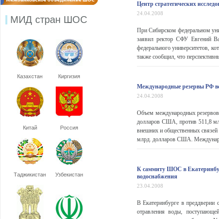
Центр стратегических исслед
24.04.2008
МИД стран ШОС
При Сибирском федеральном уни
заявил ректор СФУ Евгений Ва
федерального университетов, ко
также сообщил, что перспективный
Казахстан
Киргизия
Международные резервы РФ во
24.04.2008
Объем международных резервов Р
долларов США, против 511,8 мл
Китай
Россия
внешних и общественных связей 
млрд. долларов США. Междунаро
К саммиту ШОС в Екатеринбур
Таджикистан
Узбекистан
водоснабжения
23.04.2008
В Екатеринбурге в преддверии 
отравления воды, поступающе