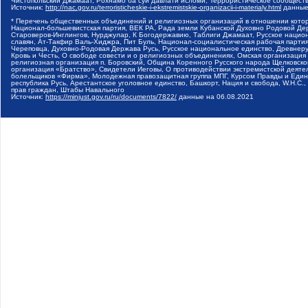
Чистопольский Джамаат, Рохнамо ба суи давлати исломи, Террористическое сообщест
Источник:
http://nac.gov.ru/terroristicheskie-i-ekstremistskie-organizacii-i-materialy.html
данные
* Перечень общественных объединений и религиозных организаций в отношении котор
Национал-большевистская партия, ВЕК РА, Рада земли Кубанской Духовно Родовой Де
Староверов-Инглингов, Нурджулар, К Богодержавию, Таблиги Джамаат, Русское наци
славян, Ат-Такфир Валь-Хиджра, Пит Буль, Национал-социалистическая рабочая парт
Череповца, Духовно-Родовая Держава Русь, Русское национальное единство, Древнер
Кровь и Честь, О свободе совести и о религиозных объединениях, Омская организаци
религиозная организация п. Боровский, Община Коренного Русского народа Щелковског
организация «Братство», Свидетели Иеговы, О противодействии экстремистской деяте
болельщиков «Фирма», Молодежная правозащитная группа МПГ, Курсом Правды и Единен
республика Русь, Арестантское уголовное единство, Башкорт, Нация и свобода, W.H.С
прав граждан, Штабы Навального
Источник:
https://minjust.gov.ru/ru/documents/7822/
данные на
06.08.2021