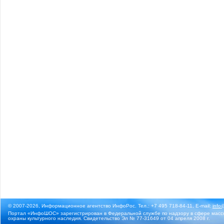
© 2007-2026, Информационное агентство ИнфоРос. Тел.: +7 495 718-84-11, E-mail:
info
Портал «ИнфоШОС» зарегистрирован в Федеральной службе по надзору в сфере массо
охраны культурного наследия. Свидетельство Эл № 77-31649 от 04 апреля 2008 г.