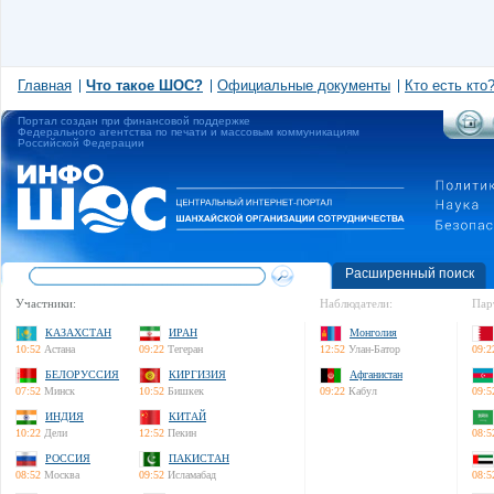
Главная
Что такое ШОС?
Официальные документы
Кто есть кто
Портал создан при финансовой поддержке
Федерального агентства по печати и массовым коммуникациям
Российской Федерации
Расширенный поиск
Участники:
Наблюдатели:
Пар
КАЗАХСТАН
ИРАН
Монголия
10:52
Астана
09:22
Тегеран
12:52
Улан-Батор
09:2
БЕЛОРУССИЯ
КИРГИЗИЯ
Афганистан
07:52
Минск
10:52
Бишкек
09:22
Кабул
09:5
ИНДИЯ
КИТАЙ
10:22
Дели
12:52
Пекин
08:5
РОССИЯ
ПАКИСТАН
08:52
Москва
09:52
Исламабад
08:5