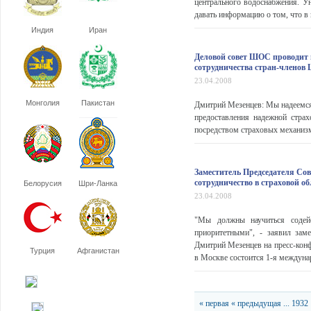
центрального водоснабжения. Ун
давать информацию о том, что в 
Индия
Иран
Деловой совет ШОС проводит 
сотрудничества стран-члено
23.04.2008
Монголия
Пакистан
Дмитрий Мезенцев: Мы надеемся,
предоставления надежной стра
посредством страховых механизм
Заместитель Председателя Со
сотрудничество в страховой о
Белорусия
Шри-Ланка
23.04.2008
"Мы должны научиться содейс
приоритетными", - заявил зам
Дмитрий Мезенцев на пресс-кон
Турция
Афганистан
в Москве состоится 1-я междуна
« первая
« предыдущая
...
1932