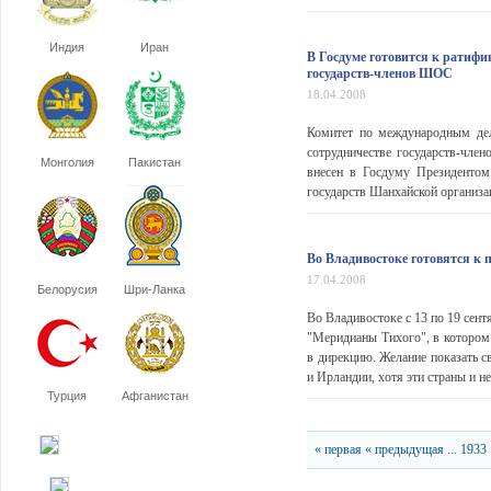
Индия
Иран
В Госдуме готовится к ратифи
государств-членов ШОС
18.04.2008
Комитет по международным дел
сотрудничестве государств-чле
Монголия
Пакистан
внесен в Госдуму Президентом
государств Шанхайской организац
Во Владивостоке готовятся к
17.04.2008
Белорусия
Шри-Ланка
Во Владивостоке с 13 по 19 сен
"Меридианы Тихого", в котором
в дирекцию. Желание показать 
и Ирландии, хотя эти страны и не
Турция
Афганистан
« первая
« предыдущая
...
1933