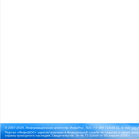
© 2007-2026, Информационное агентство ИнфоРос. Тел.: +7 495 718-84-11, E-mail:
info
Портал «ИнфоШОС» зарегистрирован в Федеральной службе по надзору в сфере массо
охраны культурного наследия. Свидетельство Эл № 77-31649 от 04 апреля 2008 г.