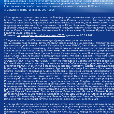
При цитировании и перепечатке материалов ссылка на портал «ИнфоШОС» обязательн
Для использования материалов в печатных изданиях необходимо письменное согласие
Если вы увидели ошибку, выделите ее мышкой и нажмите клавиши Ctrl+Enter
©
Создание сайта
- Инфорос, 2007-2026
* Реестр иностранных средств массовой информации, выполняющих функции иностранн
Голос Америки, Idel.Реалии, Кавказ.Реалии, Крым.Реалии, Телеканал Настоящее Время
Людмила Алексеевна, Маркелов Сергей Евгеньевич, Камалягин Денис Николаевич, Апах
Александрович, Маняхин Петр Борисович, Ярош Юлия Петровна, Чуракова Ольга Влади
Гройсман Софья Романовна, Рождественский Илья Дмитриевич, Апухтина Юлия Владимир
Шмагун Олеся Валентиновна, Мароховская Алеся Алексеевна, Долинина Ирина Никола
редактор 2021, Вега 2021
Источник:
https://minjust.gov.ru/ru/documents/7755/
данные на
03.09.2021
* Сведения реестра НКО, выполняющих функции иностранного агента:
Фонд защиты прав граждан Штаб, Институт права и публичной политики, Лаборатория
Гуманитарное действие, Открытый Петербург, Феникс ПЛЮС, Лига Избирателей, Правов
Крест, Центр Хасдей Ерушалаим, Центр поддержки и содействия развитию средств мас
информационных инициатив Действие, ВМЕСТЕ, Благотворительный фонд охраны здоров
Так, центр Сова, центр Анна, Проект Апрель, Самарская губерния, Эра здоровья, пр
защиты СИБАЛЬТ, Уральская правозащитная группа, Женщины Евразии, Рязанский Мемо
человека, Дальневосточный центр развития гражданских инициатив и социального пар
АКАДЕМИЯ ПО ПРАВАМ ЧЕЛОВЕКА, Частное учреждение Совета Министров северных стр
Массовой Информации, Институт развития прессы - Сибирь, Фонд поддержки свободы 
агентство МЕМО. РУ, Институт региональной прессы, Институт Развития Свободы Инф
Борисовна, Таранова Юлия Николаевна, Туровский Александр Алексеевич, Васильева 
Сергей Георгиевич, Пивоваров Андрей Сергеевич, Писемский Евгений Александрович,
Викторович, Шарипков Олег Викторович, Мальсагов Муса Асланович, Мошель Ирина Ар
Александровна, Исламов Тимур Рифгатович, Романова Ольга Евгеньевна, Щаров Серг
Паутов Юрий Анатольевич, Верховский Александр Маркович, Пислакова-Паркер Марина
Рачинский Ян Збигневич, Жемкова Елена Борисовна, Гудков Лев Дмитриевич, Иллари
Николай Алексеевич, Блинушов Андрей Юрьевич, Мосин Алексей Геннадьевич, Гефтер
Владимировна, Баженова Светлана Куприяновна, Исаев Сергей Владимирович, Максим
Буртина Елена Юрьевна, Гендель Людмила Залмановна, Кокорина Екатерина Алексеев
Подузов Сергей Васильевич, Протасова Ирина Вячеславовна, Литинский Леонид Борис
Добровольская Анна Дмитриевна, Королева Александра Евгеньевна, Смирнов Владими
Петрович, Полякова Мара Федоровна, Резник Генри Маркович, Захаров Герман Конста
Источник:
http://unro.minjust.ru/NKOForeignAgent.aspx
данные на
28.08.2021
* Единый федеральный список организаций, в том числе иностранных и международны
Высший военный Маджлисуль Шура, Конгресс народов Ичкерии и Дагестана, Аль-Каида, 
Движение Талибан, Исламская партия Туркестана, Общество социальных реформ, Общес
Исламское государство, Джабха аль-Нусра ли-Ахль аш-Шам, Народное ополчение имен