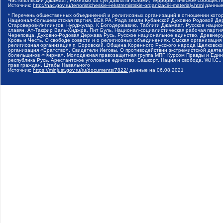
Чистопольский Джамаат, Рохнамо ба суи давлати исломи, Террористическое сообщест
Источник:
http://nac.gov.ru/terroristicheskie-i-ekstremistskie-organizacii-i-materialy.html
данные
* Перечень общественных объединений и религиозных организаций в отношении котор
Национал-большевистская партия, ВЕК РА, Рада земли Кубанской Духовно Родовой Де
Староверов-Инглингов, Нурджулар, К Богодержавию, Таблиги Джамаат, Русское наци
славян, Ат-Такфир Валь-Хиджра, Пит Буль, Национал-социалистическая рабочая парт
Череповца, Духовно-Родовая Держава Русь, Русское национальное единство, Древнер
Кровь и Честь, О свободе совести и о религиозных объединениях, Омская организаци
религиозная организация п. Боровский, Община Коренного Русского народа Щелковског
организация «Братство», Свидетели Иеговы, О противодействии экстремистской деяте
болельщиков «Фирма», Молодежная правозащитная группа МПГ, Курсом Правды и Единен
республика Русь, Арестантское уголовное единство, Башкорт, Нация и свобода, W.H.С
прав граждан, Штабы Навального
Источник:
https://minjust.gov.ru/ru/documents/7822/
данные на
06.08.2021