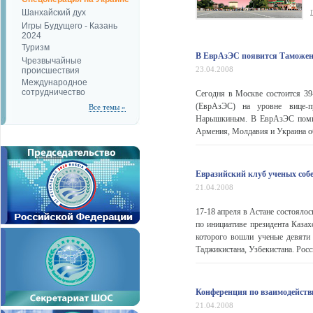
Шанхайский дух
Игры Будущего - Казань
2024
Туризм
В ЕврАзЭС появится Таможе
Чрезвычайные
23.04.2008
происшествия
Международное
сотрудничество
Сегодня в Москве состоится 39
(ЕврАзЭС) на уровне вице-пр
Все темы »
Нарышкиным. В ЕврАзЭС помимо
Армения, Молдавия и Украина об
Евразийский клуб ученых собе
21.04.2008
17-18 апреля в Астане состояло
по инициативе президента Казах
которого вошли ученые девяти 
Таджикистана, Узбекистана. Рос
Конференция по взаимодейств
21.04.2008