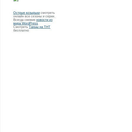
Острые козырьки
смотреть
онлайн все сезоны и серии.
Всегда свежие
новости из
мира WordPress
Смотреть
Танцы на ТНТ
бесплатно