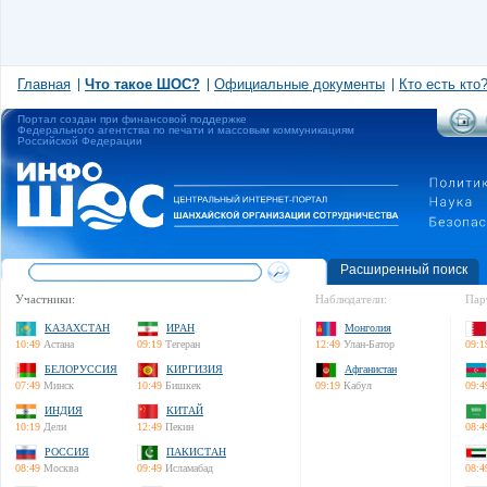
Главная
Что такое ШОС?
Официальные документы
Кто есть кто
Портал создан при финансовой поддержке
Федерального агентства по печати и массовым коммуникациям
Российской Федерации
Расширенный поиск
Участники:
Наблюдатели:
Пар
КАЗАХСТАН
ИРАН
Монголия
10:49
Астана
09:19
Тегеран
12:49
Улан-Батор
09:1
БЕЛОРУССИЯ
КИРГИЗИЯ
Афганистан
07:49
Минск
10:49
Бишкек
09:19
Кабул
09:4
ИНДИЯ
КИТАЙ
10:19
Дели
12:49
Пекин
08:4
РОССИЯ
ПАКИСТАН
08:49
Москва
09:49
Исламабад
08:4