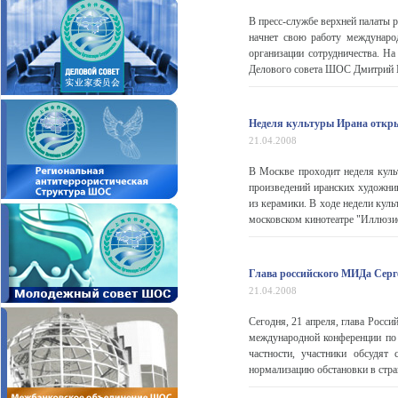
В пресс-службе верхней палаты р
начнет свою работу междунаро
организации сотрудничества. На
Делового совета ШОС Дмитрий Ме
Неделя культуры Ирана откры
21.04.2008
В Москве проходит неделя куль
произведений иранских художни
из керамики. В ходе недели кул
московском кинотеатре "Иллюзио
Глава российского МИДа Серг
21.04.2008
Сегодня, 21 апреля, глава Росс
международной конференции по 
частности, участники обсудят
нормализацию обстановки в стран