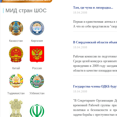
Там, где чума и лихорадка...
МИД стран ШОС
18.04.2008
Первая и единственная аптека в 
А что из себя представляла "ско
Казахстан
Киргизия
В Свердловской области объя
18.04.2008
Рабочая комиссия по подготовк
Среди целей конкурса организат
проведению в 2009 году заседан
Китай
Россия
области в качестве площадки меж
Государства-члены ОДКБ буду
18.04.2008
Таджикистан
Узбекистан
"В Секретариате Организации До
временной Рабочей группы при
политики и безопасности и пр
задачи борьбы с преступностью в