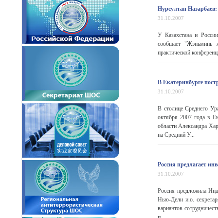
Нурсултан Назарбаев: 
31.10.2007
У Казахстана и России
сообщает "Жэньминь ж
практической конференци
В Екатеринбурге пос
31.10.2007
В столице Среднего Ур
октября 2007 года в Е
области Александра Хар
на Средний У...
Россия предлагает ин
31.10.2007
Россия предложила Инд
Нью-Дели и.о. секрета
вариантов сотрудничест
п...