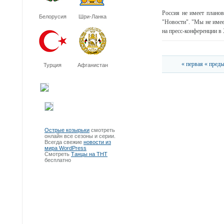
Россия не имеет плано
Белорусия
Шри-Ланка
"Новости". "Мы не имее
на пресс-конференции в 
« первая
« пред
Турция
Афганистан
Острые козырьки
смотреть
онлайн все сезоны и серии.
Всегда свежие
новости из
мира WordPress
Смотреть
Танцы на ТНТ
бесплатно