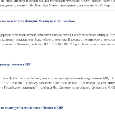
- На днях Министр иностранных дел Российской Федерации Сергей Лавров посетит К
кве данному визиту? - 29-30 октября Министр иностранных дел России Сергей Лавро...
остоялась встреча Дмитрия Мезенцева и Ли Чжаочжо
дерации состоялась встреча заместителя председателя Совета Федерации Дмитрия Мез
местителем председателя Всекитайского комитета Народного политического консульт
спублики Ли Чжаочжо, сообщает ИА REGIONS.RU. "Опрос общественного мнения пок
премьер Госсовета КНР
 Вэнь Цзябао посетит Россию, заявил в четверг официальный представитель МИД 
ет РИА "Новости". "Премьер Госсовета КНР Вэнь Цзябао... 2-6 ноября нанесет визит
 и Российскую Федерацию", - сообщил Лю Цзяньчао на регулярном брифинге в МИ
я не планирует военный союз с Индией и КНР