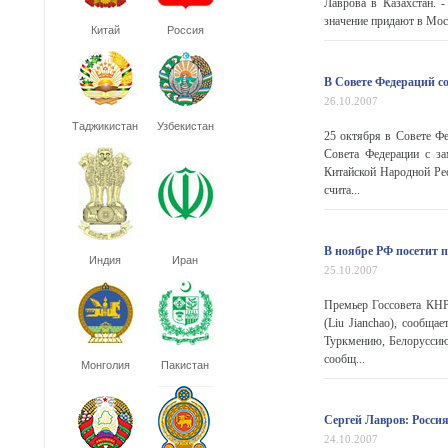
Лаврова в Казахстан. 
значение придают в Мос
Китай
Россия
В Совете Федераций с
26.10.2007
Таджикистан
Узбекистан
25 октября в Совете Фе
Совета Федерации с за
Китайской Народной Ре
счита...
В ноябре РФ посетит 
Индия
Иран
25.10.2007
Премьер Госсовета КНР
(Liu Jianchao), сообща
Туркмению, Белоруссию
сообщ...
Монголия
Пакистан
Сергей Лавров: Росси
24.10.2007