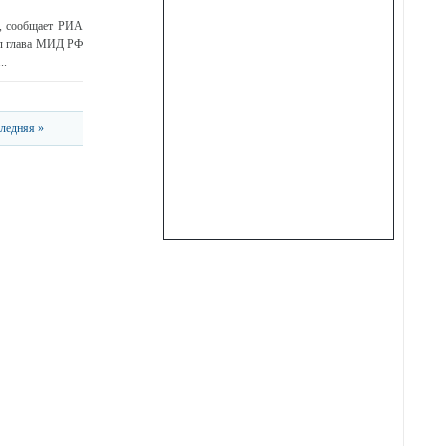
в, сообщает РИА
ал глава МИД РФ
..
ледняя »