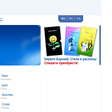
RU
EN
CN
С"
Непал
4
Катманду
Катар
4
Доха
Мальдивы
4
Мале
Турция
4
Анкара