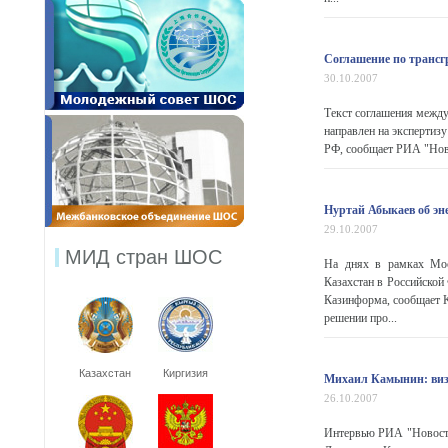
Соглашение по трансг
30.10.2007
Текст соглашения между
направлен на экспертиз
РФ, сообщает РИА "Ново
Нуртай Абыкаев об эн
29.10.2007
МИД стран ШОС
На днях в рамках Мос
Казахстан в Российской
Казинформа, сообщает 
решении про...
Казахстан
Киргизия
Михаил Камынин: виз
26.10.2007
Интервью РИА "Новости