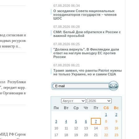
07.08.2026 06:34
О заседании Совета национальных
координаторов государств – членов
ШОС
07.08.2026 06:28
СМИ: Белый Дом обратился к России с
вод согласован и
важной просьбой
иродных ресурсов
07.08.2026 06:25
 министр п...
"Должна вернуть". В Финляндии дали
ответ на наглую выходку ЕС против
России
07.08.2026 06:21
Трамп заявил, что ракеты Patriot нужны
не только Украине, но и самим США
сол Республики
 передает корр.
и Организации в
Пн
Вт
Ср
Чт
Пт
Сб
Вс
1
2
3
4
5
6
7
8
9
10
11
12
13
14
15
16
ы МИД РФ Сергея
17
18
19
20
21
22
23