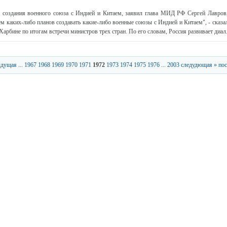
в создания военного союза с Индией и Китаем, заявил глава МИД РФ Сергей Лавро
м каких-либо планов создавать какие-либо военные союзы с Индией и Китаем", - сказ
Харбине по итогам встречи министров трех стран. По его словам, Россия развивает диал.
ыдущая
...
1967
1968
1969
1970
1971
1972
1973
1974
1975
1976
...
2003
следудющая »
пос