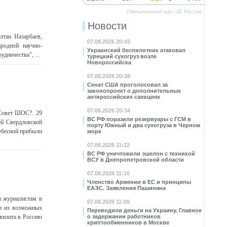
Официальный курс ЦБ России
Новости
лтан Назарбаев,
07.08.2026 20:43
родной научно-
Украинский беспилотник атаковал
дничества", ...
турецкий сухогруз возле
Новороссийска
07.08.2026 20:38
Сенат США проголосовал за
законопроект о дополнительных
антироссийских санкциях
07.08.2026 20:34
 Совет ШОС?. 29
ВС РФ поразили резервуары с ГСМ в
ей Свердловской
порту Южный и два сухогруза в Черном
ебесной прибыли
море
07.08.2026 11:22
ВС РФ уничтожили эшелон с техникой
ВСУ в Днепропетровской области
07.08.2026 11:16
Членство Армении в ЕС и принципы
ЕАЭС. Заявления Пашиняна
л журналистам в
07.08.2026 11:09
ин из возможных
Переводили деньги на Украину. Главное
визита в Россию
о задержании работников
криптообменников в Москве