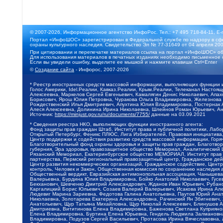
© 2007-2026, Информационное агентство ИнфоРос. Тел.: +7 495 718-84-11, E-
Портал «ИнфоШОС» зарегистрирован в Федеральной службе по надзору в сфе
охраны культурного наследия. Свидетельство Эл № 77-31649 от 04 апреля 200
При цитировании и перепечатке материалов ссылка на портал «ИнфоШОС» об
Для использования материалов в печатных изданиях необходимо письменное 
Если вы увидели ошибку, выделите ее мышкой и нажмите клавиши Ctrl+Enter
©
Создание сайта
- Инфорос, 2007-2026
* Реестр иностранных средств массовой информации, выполняющих функции 
Голос Америки, Idel.Реалии, Кавказ.Реалии, Крым.Реалии, Телеканал Настоя
Алексеевна, Маркелов Сергей Евгеньевич, Камалягин Денис Николаевич, Апах
Борисович, Ярош Юлия Петровна, Чуракова Ольга Владимировна, Железнова М
Рождественский Илья Дмитриевич, Апухтина Юлия Владимировна, Постернак Ал
Алеся Алексеевна, Долинина Ирина Николаевна, Шлейнов Роман Юрьевич, Ани
Источник:
https://minjust.gov.ru/ru/documents/7755/
данные на
03.09.2021
* Сведения реестра НКО, выполняющих функции иностранного агента:
Фонд защиты прав граждан Штаб, Институт права и публичной политики, Лаб
Открытый Петербург, Феникс ПЛЮС, Лига Избирателей, Правовая инициатива, 
Центр поддержки и содействия развитию средств массовой информации, Горя
Благотворительный фонд охраны здоровья и защиты прав граждан, Благотвори
губерния, Эра здоровья, правозащитное общество Мемориал, Аналитический 
Рязанский Мемориал, Екатеринбургское общество МЕМОРИАЛ, Институт прав ч
партнерства, Пермский региональный правозащитный центр, Гражданское де
Центр развития некоммерческих организаций, Гражданское содействие, Цент
контроль, Человек и Закон, Общественная комиссия по сохранению наследия
Общественный вердикт, Евразийская антимонопольная ассоциация, Чанышева 
Валерьевна, Бурдина Юлия Владимировна, Бойко Анатолий Николаевич, Гусев
Бекханович, Шевченко Дмитрий Александрович, Жданов Иван Юрьевич, Рубано
Каргалицкий Борис Юльевич, Созаев Валерий Валерьевич, Исакова Ирина Ал
Людевиг Марина Зариевна, Федотова Галина Анатольевна, Паутов Юрий Анато
Николаевна, Золотарева Екатерина Александровна, Рачинский Ян Збигневич
Анатольевич, Щур Татьяна Михайловна, Щур Николай Алексеевич, Блинушов 
Дмитриевна, Вититинова Елена Владимировна, Баженова Светлана Куприяновн
Елена Владимировна, Буртина Елена Юрьевна, Гендель Людмила Залмановна,
Владимировна, Подузов Сергей Васильевич, Протасова Ирина Вячеславовна, 