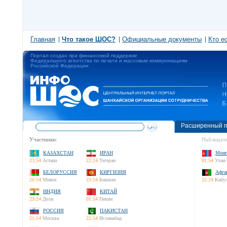
Главная
Что такое ШОС?
Официальные документы
Кто е
Портал создан при финансовой поддержке
Федерального агентства по печати и массовым коммуникациям
Российской Федерации
Расширенный п
Участники:
Наблюдате
КАЗАХСТАН
ИРАН
Монг
23:54
Астана
22:24
Тегеран
01:54
Улан-
БЕЛОРУССИЯ
КИРГИЗИЯ
Афга
20:54
Минск
23:54
Бишкек
22:24
Кабу
ИНДИЯ
КИТАЙ
23:24
Дели
01:54
Пекин
РОССИЯ
ПАКИСТАН
21:54
Москва
22:54
Исламабад