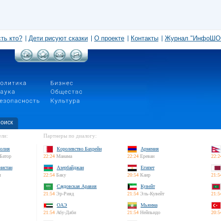
сть кто?
Дети рисуют сказки
О проекте
Контакты
Журнал "ИнфоШО
оиск
ли:
Партнеры по диалогу:
олия
Королевство Бахрейн
Армения
Батор
22:24
Манама
22:24
Ереван
22:2
нистан
Азербайджан
Египет
л
22:54
Баку
20:54
Каир
21:5
Саудовская Аравия
Кувейт
21:54
Эр-Рияд
21:54
Эль-Кувейт
21:5
ОАЭ
Мьянма
21:54
Абу-Даби
21:54
Нейпьидо
20:5