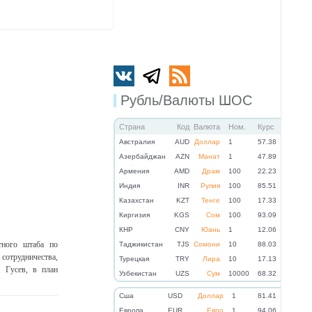
Рубль/Валюты ШОС
Страна
Код
Валюта
Ном.
Курс
Австралия
AUD
Доллар
1
57.38
Азербайджан
AZN
Манат
1
47.89
Армения
AMD
Драм
100
22.23
Индия
INR
Рупия
100
85.51
Казахстан
KZT
Тенге
100
17.33
Киргизия
KGS
Сом
100
93.09
КНР
CNY
Юань
1
12.06
тного штаба по
Таджикистан
TJS
Сомони
10
88.03
сотрудничества,
Турецкая
TRY
Лира
10
17.13
г Гусев, в план
Узбекистан
UZS
Сум
10000
68.32
Cша
USD
Доллар
1
81.41
Eвропа
EUR
Евро
1
94.06