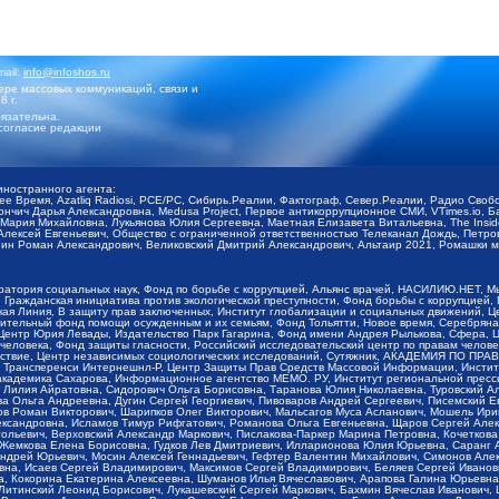
mail:
info@infoshos.ru
ре массовых коммуникаций, связи и
8 г.
язательна.
согласие редакции
иностранного агента:
щее Время, Azatliq Radiosi, PCE/PC, Сибирь.Реалии, Фактограф, Север.Реалии, Радио Св
ончич Дарья Александровна, Medusa Project, Первое антикоррупционное СМИ, VTimes.io, 
ария Михайловна, Лукьянова Юлия Сергеевна, Маетная Елизавета Витальевна, The Insid
ексей Евгеньевич, Общество с ограниченной ответственностью Телеканал Дождь, Петров 
н Роман Александрович, Великовский Дмитрий Александрович, Альтаир 2021, Ромашки мо
оратория социальных наук, Фонд по борьбе с коррупцией, Альянс врачей, НАСИЛИЮ.НЕТ, 
Гражданская инициатива против экологической преступности, Фонд борьбы с коррупцией,
чая Линия, В защиту прав заключенных, Институт глобализации и социальных движений,
тельный фонд помощи осужденным и их семьям, Фонд Тольятти, Новое время, Серебряная т
Центр Юрия Левады, Издательство Парк Гагарина, Фонд имени Андрея Рылькова, Сфера, 
еловека, Фонд защиты гласности, Российский исследовательский центр по правам челове
йствие, Центр независимых социологических исследований, Сутяжник, АКАДЕМИЯ ПО ПР
р Трансперенси Интернешнл-Р, Центр Защиты Прав Средств Массовой Информации, Институ
 академика Сахарова, Информационное агентство МЕМО. РУ, Институт региональной пресс
Лилия Айратовна, Сидорович Ольга Борисовна, Таранова Юлия Николаевна, Туровский Ал
а Ольга Андреевна, Дугин Сергей Георгиевич, Пивоваров Андрей Сергеевич, Писемский Е
в Роман Викторович, Шарипков Олег Викторович, Мальсагов Муса Асланович, Мошель Ири
ександровна, Исламов Тимур Рифгатович, Романова Ольга Евгеньевна, Щаров Сергей Але
льевич, Верховский Александр Маркович, Пислакова-Паркер Марина Петровна, Кочеткова
, Жемкова Елена Борисовна, Гудков Лев Дмитриевич, Илларионова Юлия Юрьевна, Саранг
Андрей Юрьевич, Мосин Алексей Геннадьевич, Гефтер Валентин Михайлович, Симонов Але
а, Исаев Сергей Владимирович, Максимов Сергей Владимирович, Беляев Сергей Иванович
 Кокорина Екатерина Алексеевна, Шуманов Илья Вячеславович, Арапова Галина Юрьевна
Литинский Леонид Борисович, Лукашевский Сергей Маркович, Бахмин Вячеслав Иванович,