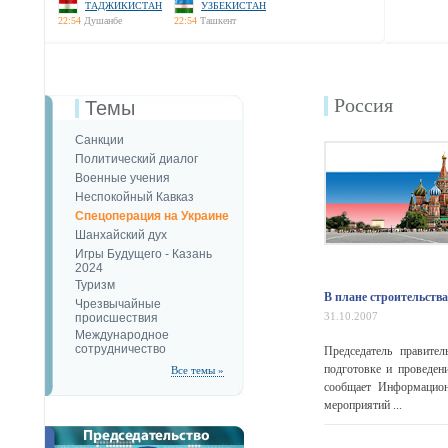
ТАДЖИКИСТАН
УЗБЕКИСТАН
22:54
Душанбе
22:54
Ташкент
Россия
Темы
Санкции
Политический диалог
Военные учения
Неспокойный Кавказ
Спецоперация на Украине
Шанхайский дух
Игры Будущего - Казань
2024
Туризм
В плане строительства
Чрезвычайные
31.10.2007
происшествия
Международное
сотрудничество
Председатель правите
подготовке и проведен
Все темы »
сообщает Информационн
мероприятий ...