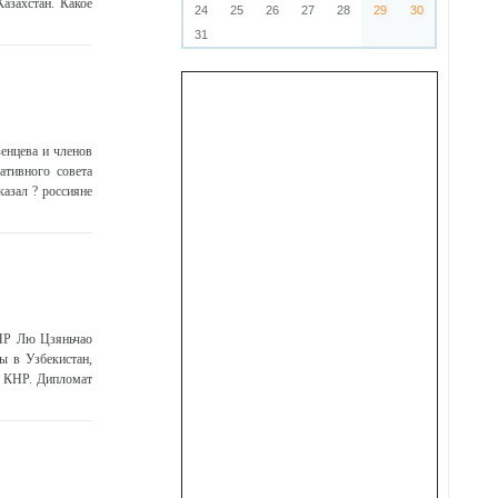
азахстан. Какое
24
25
26
27
28
29
30
31
енцева и членов
ативного совета
азал ? россияне
КНР Лю Цзяньчао
ы в Узбекистан,
Д КНР. Дипломат