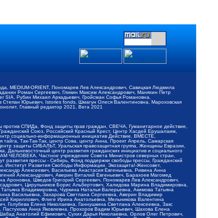
обода, MEDIUM-ORIENT, Пономарев Лев Александрович, Савицкая Людмила
Баданин Роман Сергеевич, Гликин Максим Александрович, Маняхин Петр
er SIA, Рубин Михаил Аркадьевич, Гройсман Софья Романовна,
Степан Юрьевич, Istories fonds, Шмагун Олеся Валентиновна, Мароховская
нолит, Главный редактор 2021, Вега 2021
Мы против СПИДа, Фонд защиты прав граждан, СВЕЧА, Гуманитарное действие,
 Гражданский Союз, Российский Красный Крест, Центр Хасдей Ерушалаим,
 Центр социально-информационных инициатив Действие, ВМЕСТЕ,
айга, Так-Так-Так, центр Сова, центр Анна, Проект Апрель, Самарская
Центр защиты СИБАЛЬТ, Уральская правозащитная группа, Женщины Евразии,
ка, Дальневосточный центр развития гражданских инициатив и социального
АВАМ ЧЕЛОВЕКА, Частное учреждение Совета Министров северных стран,
т развития прессы - Сибирь, Фонд поддержки свободы прессы, Гражданский
ы, Институт Развития Свободы Информации, Экозащита!-Женсовет,
ександр Алексеевич, Васильева Анастасия Евгеньевна, Ривина Анна
вгений Александрович, Аверин Виталий Евгеньевич, Барахоев Магомед
на Ароновна, Шведов Григорий Сергеевич, Пономарев Лев Александрович,
ксадрович, Цирульников Борис Альбертович, Халидова Марина Владимировна,
 Татьяна Владимировна, Чуркина Наталья Валерьевна, Акимова Татьяна
 Анна Васильевна, Захарова Светлана Сергеевна, Аверин Владимир
ксей Кириллович, Флиге Ирина Анатольевна, Мельникова Валентина
, Голубева Елена Николаевна, Ганнушкина Светлана Алексеевна, Закс
, Пастухова Анна Яковлевна, Прохоров Вадим Юрьевич, Шахова Елена
 Шабад Анатолий Ефимович, Сухих Дарья Николаевна, Орлов Олег Петрович,