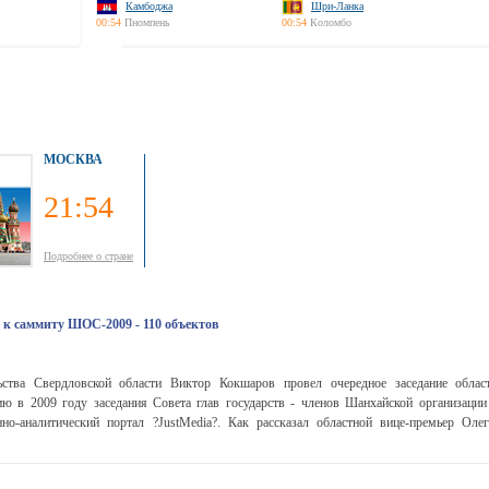
Камбоджа
Шри-Ланка
00:54
Пномпень
00:54
Коломбо
МОСКВА
21:54
Подробнее о стране
 к саммиту ШОС-2009 - 110 объектов
льства Свердловской области Виктор Кокшаров провел очередное заседание облас
ию в 2009 году заседания Совета глав государств - членов Шанхайской организации 
о-аналитический портал ?JustMedia?. Как рассказал областной вице-премьер Оле