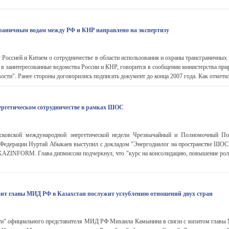
раничным водам между РФ и КНР направлено на экспертизу
 Россией и Китаем о сотрудничестве в области использования и охраны трансграничных 
у в заинтересованные ведомства России и КНР, говорится в сообщении министерства пр
сти". Ранее стороны договорились подписать документ до конца 2007 года. Как отметил
ергетическом сотрудничестве в рамках ШОС
ковской международной энергетической недели Чрезвычайный и Полномочный По
 Федерации Нуртай Абыкаев выступил с докладом "Энергодиалог на пространстве ШОС",
KAZINFORM. Глава дипмиссии подчеркнул, что "курс на консолидацию, повышение рол
ит главы МИД РФ в Казахстан послужит углублению отношений двух стран
" официального представителя МИД РФ Михаила Камынина в связи с визитом глав