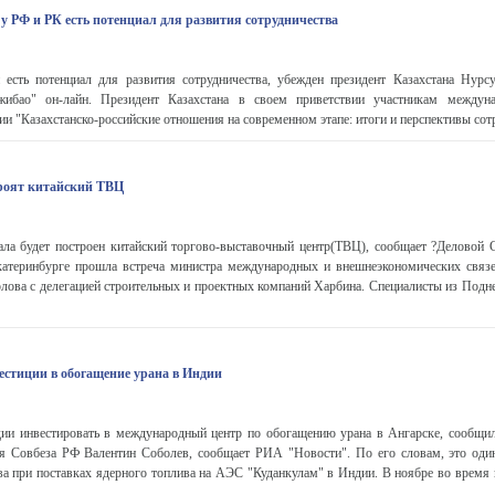
у РФ и РК есть потенциал для развития сотрудничества
 есть потенциал для развития сотрудничества, убежден президент Казахстана Нурсу
ибао" он-лайн. Президент Казахстана в своем приветствии участникам междуна
и "Казахстанско-российские отношения на современном этапе: итоги и перспективы сотру
троят китайский ТВЦ
ала будет построен китайский торгово-выставочный центр(ТВЦ), сообщает ?Деловой
катеринбурге прошла встреча министра международных и внешнеэкономических связ
лова с делегацией строительных и проектных компаний Харбина. Специалисты из Подн
вестиции в обогащение урана в Индии
ии инвестировать в международный центр по обогащению урана в Ангарске, сообщи
ря Совбеза РФ Валентин Соболев, сообщает РИА "Новости". По его словам, это од
ва при поставках ядерного топлива на АЭС "Куданкулам" в Индии. В ноябре во время 