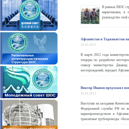
В рамках ШОС стра
наркотиками, в 
руководство этой 
Афганистан и Таджикистан на
16.03.2012
В марте 2012 года министерств
тендеры по разработке месторо
спикер министерства Джавид
месторождений, передает Афганис
Виктор Иванов предложил нов
16.03.2012
Выступая на заседании Комиссии
Федеральной службы РФ по ко
наркопроизводством в Афганис
транзитные трубопроводы. «Более