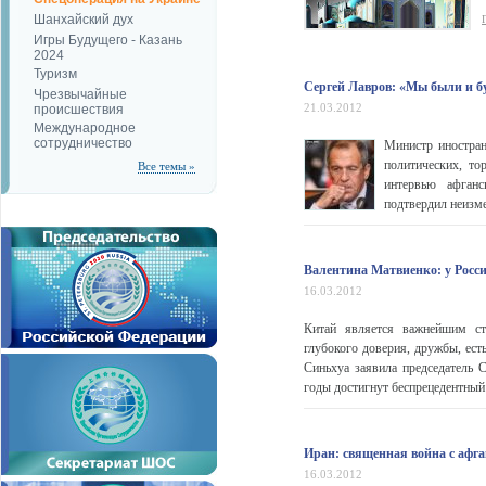
Шанхайский дух
Игры Будущего - Казань
2024
Туризм
Сергей Лавров: «Мы были и б
Чрезвычайные
21.03.2012
происшествия
Международное
сотрудничество
Министр иностран
политических, то
Все темы »
интервью афганс
подтвердил неизме
Валентина Матвиенко: у Росс
16.03.2012
Китай является важнейшим ст
глубокого доверия, дружбы, ест
Синьхуа заявила председатель 
годы достигнут беспрецедентный
Иран: священная война с афг
16.03.2012