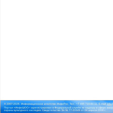
© 2007-2026, Информационное агентство ИнфоРос. Тел.: +7 495 718-84-11, E-mail:
info
Портал «ИнфоШОС» зарегистрирован в Федеральной службе по надзору в сфере массо
охраны культурного наследия. Свидетельство Эл № 77-31649 от 04 апреля 2008 г.