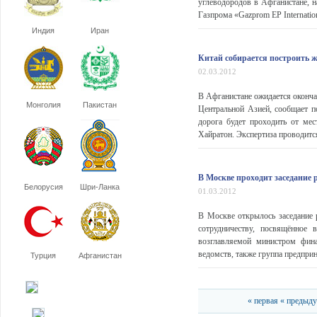
углеводородов в Афганистане, н
Газпрома «Gazprom EP Internation
Индия
Иран
Китай собирается построить 
02.03.2012
В Афганистане ожидается окончан
Монголия
Пакистан
Центральной Азией, сообщает п
дорога будет проходить от ме
Хайратон. Экспертиза проводится
В Москве проходит заседание
Белорусия
Шри-Ланка
01.03.2012
В Москве открылось заседание 
сотрудничеству, посвящённое 
возглавляемой министром фина
ведомств, также группа предприн
Турция
Афганистан
« первая
« предыд