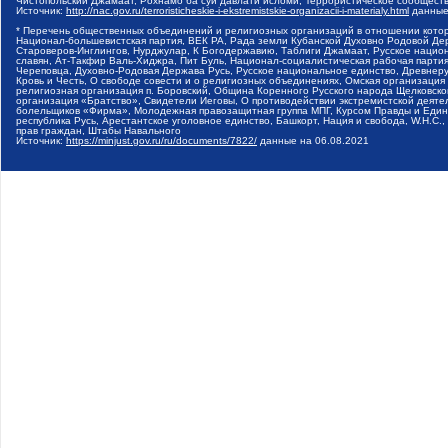
Чистопольский Джамаат, Рохнамо ба суи давлати исломи, Террористическое сообщест
Источник:
http://nac.gov.ru/terroristicheskie-i-ekstremistskie-organizacii-i-materialy.html
данные
* Перечень общественных объединений и религиозных организаций в отношении котор
Национал-большевистская партия, ВЕК РА, Рада земли Кубанской Духовно Родовой Де
Староверов-Инглингов, Нурджулар, К Богодержавию, Таблиги Джамаат, Русское наци
славян, Ат-Такфир Валь-Хиджра, Пит Буль, Национал-социалистическая рабочая парт
Череповца, Духовно-Родовая Держава Русь, Русское национальное единство, Древнер
Кровь и Честь, О свободе совести и о религиозных объединениях, Омская организаци
религиозная организация п. Боровский, Община Коренного Русского народа Щелковског
организация «Братство», Свидетели Иеговы, О противодействии экстремистской деяте
болельщиков «Фирма», Молодежная правозащитная группа МПГ, Курсом Правды и Единен
республика Русь, Арестантское уголовное единство, Башкорт, Нация и свобода, W.H.С
прав граждан, Штабы Навального
Источник:
https://minjust.gov.ru/ru/documents/7822/
данные на
06.08.2021