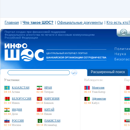
Главная
Что такое ШОС?
Официальные документы
Кто есть кто
Портал создан при финансовой поддержке
Федерального агентства по печати и массовым коммуникациям
Российской Федерации
Расширенный поиск
Участники:
Наблюдатели:
Пар
КАЗАХСТАН
ИРАН
Монголия
04:14
Астана
02:44
Тегеран
06:14
Улан-Батор
02:4
БЕЛОРУССИЯ
КИРГИЗИЯ
Афганистан
01:14
Минск
04:14
Бишкек
02:44
Кабул
03:1
ИНДИЯ
КИТАЙ
03:44
Дели
06:14
Пекин
02:1
РОССИЯ
ПАКИСТАН
02:14
Москва
03:14
Исламабад
02:1