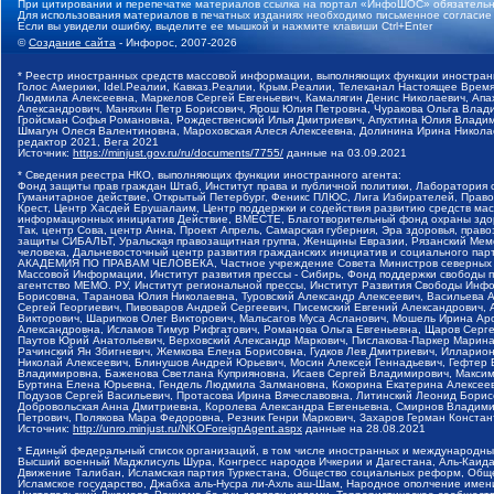
При цитировании и перепечатке материалов ссылка на портал «ИнфоШОС» обязательн
Для использования материалов в печатных изданиях необходимо письменное согласие
Если вы увидели ошибку, выделите ее мышкой и нажмите клавиши Ctrl+Enter
©
Создание сайта
- Инфорос, 2007-2026
* Реестр иностранных средств массовой информации, выполняющих функции иностранн
Голос Америки, Idel.Реалии, Кавказ.Реалии, Крым.Реалии, Телеканал Настоящее Время
Людмила Алексеевна, Маркелов Сергей Евгеньевич, Камалягин Денис Николаевич, Апах
Александрович, Маняхин Петр Борисович, Ярош Юлия Петровна, Чуракова Ольга Влади
Гройсман Софья Романовна, Рождественский Илья Дмитриевич, Апухтина Юлия Владимир
Шмагун Олеся Валентиновна, Мароховская Алеся Алексеевна, Долинина Ирина Никола
редактор 2021, Вега 2021
Источник:
https://minjust.gov.ru/ru/documents/7755/
данные на
03.09.2021
* Сведения реестра НКО, выполняющих функции иностранного агента:
Фонд защиты прав граждан Штаб, Институт права и публичной политики, Лаборатория
Гуманитарное действие, Открытый Петербург, Феникс ПЛЮС, Лига Избирателей, Правов
Крест, Центр Хасдей Ерушалаим, Центр поддержки и содействия развитию средств мас
информационных инициатив Действие, ВМЕСТЕ, Благотворительный фонд охраны здоров
Так, центр Сова, центр Анна, Проект Апрель, Самарская губерния, Эра здоровья, пр
защиты СИБАЛЬТ, Уральская правозащитная группа, Женщины Евразии, Рязанский Мемо
человека, Дальневосточный центр развития гражданских инициатив и социального пар
АКАДЕМИЯ ПО ПРАВАМ ЧЕЛОВЕКА, Частное учреждение Совета Министров северных стр
Массовой Информации, Институт развития прессы - Сибирь, Фонд поддержки свободы 
агентство МЕМО. РУ, Институт региональной прессы, Институт Развития Свободы Инф
Борисовна, Таранова Юлия Николаевна, Туровский Александр Алексеевич, Васильева 
Сергей Георгиевич, Пивоваров Андрей Сергеевич, Писемский Евгений Александрович,
Викторович, Шарипков Олег Викторович, Мальсагов Муса Асланович, Мошель Ирина Ар
Александровна, Исламов Тимур Рифгатович, Романова Ольга Евгеньевна, Щаров Серг
Паутов Юрий Анатольевич, Верховский Александр Маркович, Пислакова-Паркер Марина
Рачинский Ян Збигневич, Жемкова Елена Борисовна, Гудков Лев Дмитриевич, Иллари
Николай Алексеевич, Блинушов Андрей Юрьевич, Мосин Алексей Геннадьевич, Гефтер
Владимировна, Баженова Светлана Куприяновна, Исаев Сергей Владимирович, Максим
Буртина Елена Юрьевна, Гендель Людмила Залмановна, Кокорина Екатерина Алексеев
Подузов Сергей Васильевич, Протасова Ирина Вячеславовна, Литинский Леонид Борис
Добровольская Анна Дмитриевна, Королева Александра Евгеньевна, Смирнов Владими
Петрович, Полякова Мара Федоровна, Резник Генри Маркович, Захаров Герман Конста
Источник:
http://unro.minjust.ru/NKOForeignAgent.aspx
данные на
28.08.2021
* Единый федеральный список организаций, в том числе иностранных и международны
Высший военный Маджлисуль Шура, Конгресс народов Ичкерии и Дагестана, Аль-Каида, 
Движение Талибан, Исламская партия Туркестана, Общество социальных реформ, Общес
Исламское государство, Джабха аль-Нусра ли-Ахль аш-Шам, Народное ополчение имен