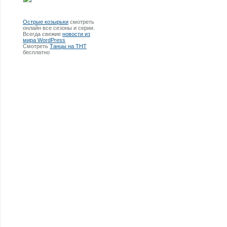
Острые козырьки
смотреть
онлайн все сезоны и серии.
Всегда свежие
новости из
мира WordPress
Смотреть
Танцы на ТНТ
бесплатно