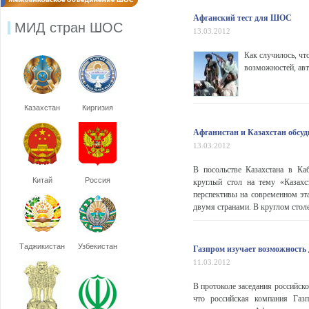
Афганский тест для ШОС
МИД стран ШОС
13.03.2012
Как случилось, чт
возможностей, авт
Казахстан
Киргизия
Афганистан и Казахстан обсуд
13.03.2012
В посольстве Казахстана в Ка
Китай
Россия
круглый стол на тему «Казахс
перспективы на современном эт
двумя странами. В круглом столе
Таджикистан
Узбекистан
Газпром изучает возможность 
11.03.2012
В протоколе заседания российск
что российская компания Газ