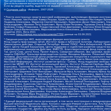
При цитировании и перепечатке материалов ссылка на портал «ИнфоШОС» обязательн
Для использования материалов в печатных изданиях необходимо письменное согласие
Если вы увидели ошибку, выделите ее мышкой и нажмите клавиши Ctrl+Enter
©
Создание сайта
- Инфорос, 2007-2026
* Реестр иностранных средств массовой информации, выполняющих функции иностранн
Голос Америки, Idel.Реалии, Кавказ.Реалии, Крым.Реалии, Телеканал Настоящее Время
Людмила Алексеевна, Маркелов Сергей Евгеньевич, Камалягин Денис Николаевич, Апах
Александрович, Маняхин Петр Борисович, Ярош Юлия Петровна, Чуракова Ольга Влади
Гройсман Софья Романовна, Рождественский Илья Дмитриевич, Апухтина Юлия Владимир
Шмагун Олеся Валентиновна, Мароховская Алеся Алексеевна, Долинина Ирина Никола
редактор 2021, Вега 2021
Источник:
https://minjust.gov.ru/ru/documents/7755/
данные на
03.09.2021
* Сведения реестра НКО, выполняющих функции иностранного агента:
Фонд защиты прав граждан Штаб, Институт права и публичной политики, Лаборатория
Гуманитарное действие, Открытый Петербург, Феникс ПЛЮС, Лига Избирателей, Правов
Крест, Центр Хасдей Ерушалаим, Центр поддержки и содействия развитию средств мас
информационных инициатив Действие, ВМЕСТЕ, Благотворительный фонд охраны здоров
Так, центр Сова, центр Анна, Проект Апрель, Самарская губерния, Эра здоровья, пр
защиты СИБАЛЬТ, Уральская правозащитная группа, Женщины Евразии, Рязанский Мемо
человека, Дальневосточный центр развития гражданских инициатив и социального пар
АКАДЕМИЯ ПО ПРАВАМ ЧЕЛОВЕКА, Частное учреждение Совета Министров северных стр
Массовой Информации, Институт развития прессы - Сибирь, Фонд поддержки свободы 
агентство МЕМО. РУ, Институт региональной прессы, Институт Развития Свободы Инф
Борисовна, Таранова Юлия Николаевна, Туровский Александр Алексеевич, Васильева 
Сергей Георгиевич, Пивоваров Андрей Сергеевич, Писемский Евгений Александрович,
Викторович, Шарипков Олег Викторович, Мальсагов Муса Асланович, Мошель Ирина Ар
Александровна, Исламов Тимур Рифгатович, Романова Ольга Евгеньевна, Щаров Серг
Паутов Юрий Анатольевич, Верховский Александр Маркович, Пислакова-Паркер Марина
Рачинский Ян Збигневич, Жемкова Елена Борисовна, Гудков Лев Дмитриевич, Иллари
Николай Алексеевич, Блинушов Андрей Юрьевич, Мосин Алексей Геннадьевич, Гефтер
Владимировна, Баженова Светлана Куприяновна, Исаев Сергей Владимирович, Максим
Буртина Елена Юрьевна, Гендель Людмила Залмановна, Кокорина Екатерина Алексеев
Подузов Сергей Васильевич, Протасова Ирина Вячеславовна, Литинский Леонид Борис
Добровольская Анна Дмитриевна, Королева Александра Евгеньевна, Смирнов Владими
Петрович, Полякова Мара Федоровна, Резник Генри Маркович, Захаров Герман Конста
Источник:
http://unro.minjust.ru/NKOForeignAgent.aspx
данные на
28.08.2021
* Единый федеральный список организаций, в том числе иностранных и международны
Высший военный Маджлисуль Шура, Конгресс народов Ичкерии и Дагестана, Аль-Каида, 
Движение Талибан, Исламская партия Туркестана, Общество социальных реформ, Общес
Исламское государство, Джабха аль-Нусра ли-Ахль аш-Шам, Народное ополчение имен