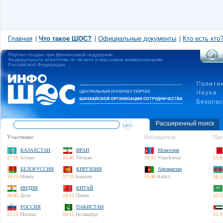
Главная
Что такое ШОС?
Официальные документы
Кто есть кто
Портал создан при финансовой поддержке
Федерального агентства по печати и массовым коммуникациям
Российской Федерации
Расширенный поиск
Участники:
Наблюдатели:
Пар
КАЗАХСТАН
ИРАН
Монголия
17:15
Астана
15:45
Тегеран
19:15
Улан-Батор
15:4
БЕЛОРУССИЯ
КИРГИЗИЯ
Афганистан
14:15
Минск
17:15
Бишкек
15:45
Кабул
16:1
ИНДИЯ
КИТАЙ
16:45
Дели
19:15
Пекин
15:1
РОССИЯ
ПАКИСТАН
15:15
Москва
16:15
Исламабад
15:1