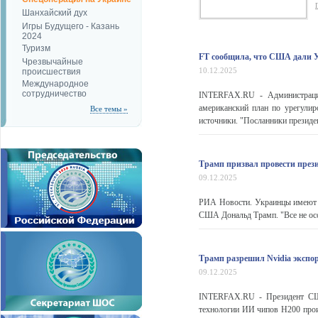
Шанхайский дух
Игры Будущего - Казань
2024
Туризм
FT сообщила, что США дали У
Чрезвычайные
10.12.2025
происшествия
Международное
сотрудничество
INTERFAX.RU - Администрация
американский план по урегулир
Все темы »
источники. "Посланники президе
Трамп призвал провести през
09.12.2025
РИА Новости. Украинцы имеют пр
США Дональд Трамп. "Все не особ
Трамп разрешил Nvidia экспо
09.12.2025
INTERFAX.RU - Президент США
технологии ИИ чипов H200 прои