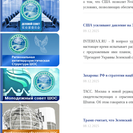
о том, что США позволят Nvid
условиях, позволяющих обеспечи
США усиливают давление на З
09.12.2025
INTERFAX.RU - В вопросе уре
настоящее время испытывает рас
с предложенным ими планом, с
"Президент Украины Зеленский с
Захарова: РФ в стратегии нац
08.12.2025
ТАСС. Москва в новой редакци
свидетельствующих о серьезно
Штатов. Об этом говорится в от
Трамп считает, что Зеленски
08.12.2025