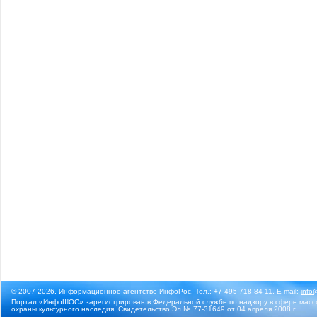
© 2007-2026, Информационное агентство ИнфоРос. Тел.: +7 495 718-84-11, E-mail:
info
Портал «ИнфоШОС» зарегистрирован в Федеральной службе по надзору в сфере массо
охраны культурного наследия. Свидетельство Эл № 77-31649 от 04 апреля 2008 г.