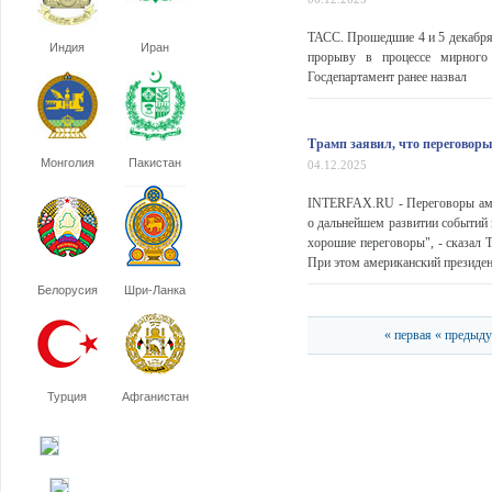
ТАСС. Прошедшие 4 и 5 декабря
Индия
Иран
прорыву в процессе мирного 
Госдепартамент ранее назвал
Трамп заявил, что переговор
Монголия
Пакистан
04.12.2025
INTERFAX.RU - Переговоры аме
о дальнейшем развитии событий 
хорошие переговоры", - сказал 
При этом американский президент
Белорусия
Шри-Ланка
« первая
« предыд
Турция
Афганистан