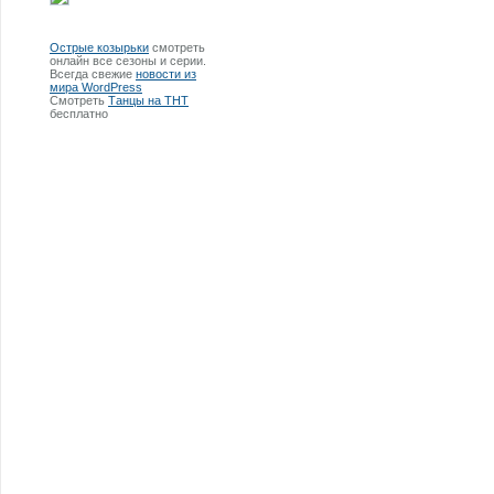
Острые козырьки
смотреть
онлайн все сезоны и серии.
Всегда свежие
новости из
мира WordPress
Смотреть
Танцы на ТНТ
бесплатно