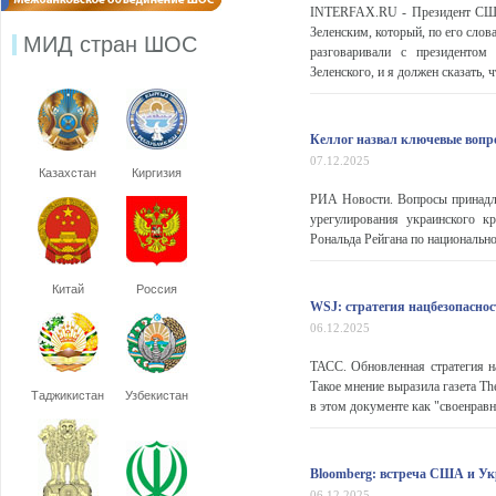
INTERFAX.RU - Президент США 
Зеленским, который, по его сл
МИД стран ШОС
разговаривали с президентом
Зеленского, и я должен сказать, 
Келлог назвал ключевые вопр
07.12.2025
Казахстан
Киргизия
РИА Новости. Вопросы принадл
урегулирования украинского 
Рональда Рейгана по национально
Китай
Россия
WSJ: стратегия нацбезопасно
06.12.2025
ТАСС. Обновленная стратегия 
Такое мнение выразила газета The
Таджикистан
Узбекистан
в этом документе как "своенравн
Bloomberg: встреча США и Ук
06.12.2025