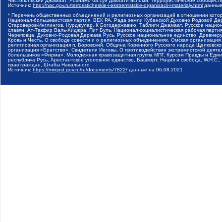
Чистопольский Джамаат, Рохнамо ба суи давлати исломи, Террористическое сообщест
Источник:
http://nac.gov.ru/terroristicheskie-i-ekstremistskie-organizacii-i-materialy.html
данные
* Перечень общественных объединений и религиозных организаций в отношении котор
Национал-большевистская партия, ВЕК РА, Рада земли Кубанской Духовно Родовой Де
Староверов-Инглингов, Нурджулар, К Богодержавию, Таблиги Джамаат, Русское наци
славян, Ат-Такфир Валь-Хиджра, Пит Буль, Национал-социалистическая рабочая парт
Череповца, Духовно-Родовая Держава Русь, Русское национальное единство, Древнер
Кровь и Честь, О свободе совести и о религиозных объединениях, Омская организаци
религиозная организация п. Боровский, Община Коренного Русского народа Щелковског
организация «Братство», Свидетели Иеговы, О противодействии экстремистской деяте
болельщиков «Фирма», Молодежная правозащитная группа МПГ, Курсом Правды и Единен
республика Русь, Арестантское уголовное единство, Башкорт, Нация и свобода, W.H.С
прав граждан, Штабы Навального
Источник:
https://minjust.gov.ru/ru/documents/7822/
данные на
06.08.2021