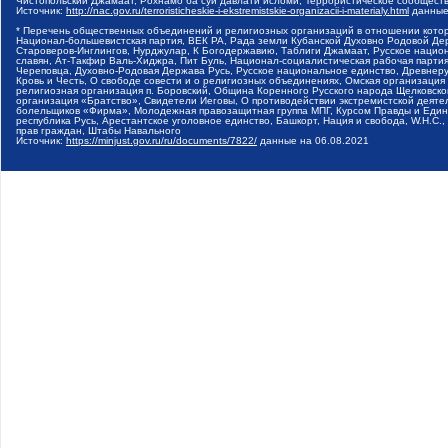
Чистопольский Джамаат, Рохнамо ба суи давлати исломи, Террористическое сообщест
Источник:
http://nac.gov.ru/terroristicheskie-i-ekstremistskie-organizacii-i-materialy.html
данные
* Перечень общественных объединений и религиозных организаций в отношении котор
Национал-большевистская партия, ВЕК РА, Рада земли Кубанской Духовно Родовой Де
Староверов-Инглингов, Нурджулар, К Богодержавию, Таблиги Джамаат, Русское наци
славян, Ат-Такфир Валь-Хиджра, Пит Буль, Национал-социалистическая рабочая парт
Череповца, Духовно-Родовая Держава Русь, Русское национальное единство, Древнер
Кровь и Честь, О свободе совести и о религиозных объединениях, Омская организаци
религиозная организация п. Боровский, Община Коренного Русского народа Щелковског
организация «Братство», Свидетели Иеговы, О противодействии экстремистской деяте
болельщиков «Фирма», Молодежная правозащитная группа МПГ, Курсом Правды и Единен
республика Русь, Арестантское уголовное единство, Башкорт, Нация и свобода, W.H.С
прав граждан, Штабы Навального
Источник:
https://minjust.gov.ru/ru/documents/7822/
данные на
06.08.2021