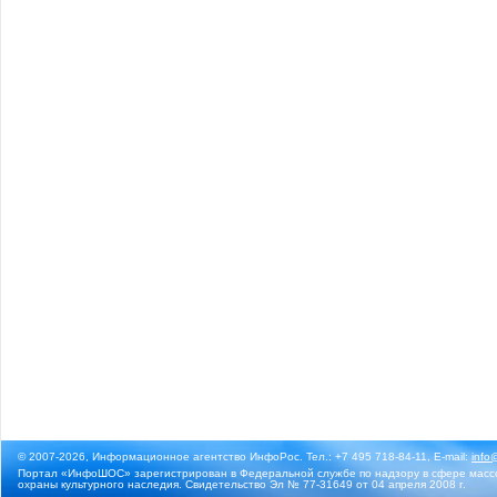
© 2007-2026, Информационное агентство ИнфоРос. Тел.: +7 495 718-84-11, E-mail:
info
Портал «ИнфоШОС» зарегистрирован в Федеральной службе по надзору в сфере массо
охраны культурного наследия. Свидетельство Эл № 77-31649 от 04 апреля 2008 г.