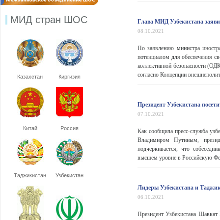
МИД стран ШОС
Глава МИД Узбекистана заявил
08.10.2021
По заявлению министра иностр
потенциалом для обеспечения св
коллективной безопасности (ОДК
согласно Концепции внешнеполит
Казахстан
Киргизия
Президент Узбекистана посети
07.10.2021
Китай
Россия
Как сообщила пресс-служба узб
Владимиром Путиным, презид
подчеркивается, что собеседн
высшем уровне в Российскую Фед
Таджикистан
Узбекистан
Лидеры Узбекистана и Таджик
06.10.2021
Президент Узбекистана Шавкат