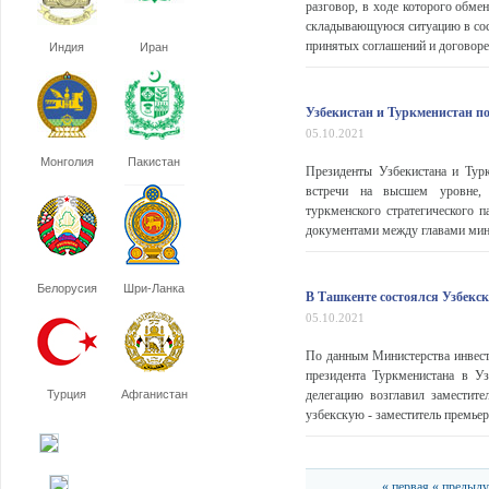
разговор, в ходе которого обме
складывающуюся ситуацию в сос
принятых соглашений и договоре
Индия
Иран
Узбекистан и Туркменистан по
05.10.2021
Монголия
Пакистан
Президенты Узбекистана и Тур
встречи на высшем уровне, о
туркменского стратегического п
документами между главами минис
Белорусия
Шри-Ланка
В Ташкенте состоялся Узбекс
05.10.2021
По данным Министерства инвести
президента Туркменистана в У
Турция
Афганистан
делегацию возглавил заместите
узбекскую - заместитель премьер
« первая
« предыд