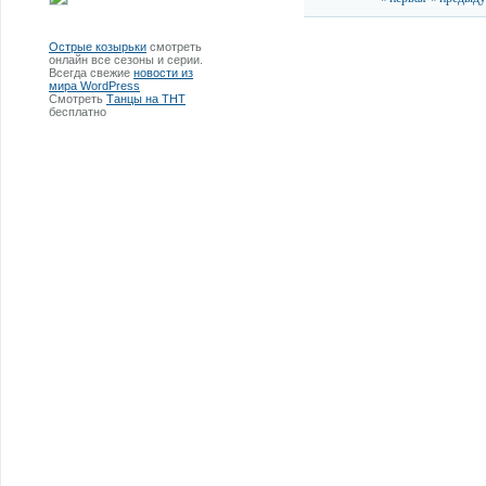
Острые козырьки
смотреть
онлайн все сезоны и серии.
Всегда свежие
новости из
мира WordPress
Смотреть
Танцы на ТНТ
бесплатно