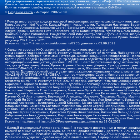
При цитировании и перепечатке материалов ссылка на портал «ИнфоШОС» обязательн
Для использования материалов в печатных изданиях необходимо письменное согласие
Если вы увидели ошибку, выделите ее мышкой и нажмите клавиши Ctrl+Enter
©
Создание сайта
- Инфорос, 2007-2026
* Реестр иностранных средств массовой информации, выполняющих функции иностранн
Голос Америки, Idel.Реалии, Кавказ.Реалии, Крым.Реалии, Телеканал Настоящее Время
Людмила Алексеевна, Маркелов Сергей Евгеньевич, Камалягин Денис Николаевич, Апах
Александрович, Маняхин Петр Борисович, Ярош Юлия Петровна, Чуракова Ольга Влади
Гройсман Софья Романовна, Рождественский Илья Дмитриевич, Апухтина Юлия Владимир
Шмагун Олеся Валентиновна, Мароховская Алеся Алексеевна, Долинина Ирина Никола
редактор 2021, Вега 2021
Источник:
https://minjust.gov.ru/ru/documents/7755/
данные на
03.09.2021
* Сведения реестра НКО, выполняющих функции иностранного агента:
Фонд защиты прав граждан Штаб, Институт права и публичной политики, Лаборатория
Гуманитарное действие, Открытый Петербург, Феникс ПЛЮС, Лига Избирателей, Правов
Крест, Центр Хасдей Ерушалаим, Центр поддержки и содействия развитию средств мас
информационных инициатив Действие, ВМЕСТЕ, Благотворительный фонд охраны здоров
Так, центр Сова, центр Анна, Проект Апрель, Самарская губерния, Эра здоровья, пр
защиты СИБАЛЬТ, Уральская правозащитная группа, Женщины Евразии, Рязанский Мемо
человека, Дальневосточный центр развития гражданских инициатив и социального пар
АКАДЕМИЯ ПО ПРАВАМ ЧЕЛОВЕКА, Частное учреждение Совета Министров северных стр
Массовой Информации, Институт развития прессы - Сибирь, Фонд поддержки свободы 
агентство МЕМО. РУ, Институт региональной прессы, Институт Развития Свободы Инф
Борисовна, Таранова Юлия Николаевна, Туровский Александр Алексеевич, Васильева 
Сергей Георгиевич, Пивоваров Андрей Сергеевич, Писемский Евгений Александрович,
Викторович, Шарипков Олег Викторович, Мальсагов Муса Асланович, Мошель Ирина Ар
Александровна, Исламов Тимур Рифгатович, Романова Ольга Евгеньевна, Щаров Серг
Паутов Юрий Анатольевич, Верховский Александр Маркович, Пислакова-Паркер Марина
Рачинский Ян Збигневич, Жемкова Елена Борисовна, Гудков Лев Дмитриевич, Иллари
Николай Алексеевич, Блинушов Андрей Юрьевич, Мосин Алексей Геннадьевич, Гефтер
Владимировна, Баженова Светлана Куприяновна, Исаев Сергей Владимирович, Максим
Буртина Елена Юрьевна, Гендель Людмила Залмановна, Кокорина Екатерина Алексеев
Подузов Сергей Васильевич, Протасова Ирина Вячеславовна, Литинский Леонид Борис
Добровольская Анна Дмитриевна, Королева Александра Евгеньевна, Смирнов Владими
Петрович, Полякова Мара Федоровна, Резник Генри Маркович, Захаров Герман Конста
Источник:
http://unro.minjust.ru/NKOForeignAgent.aspx
данные на
28.08.2021
* Единый федеральный список организаций, в том числе иностранных и международны
Высший военный Маджлисуль Шура, Конгресс народов Ичкерии и Дагестана, Аль-Каида, 
Движение Талибан, Исламская партия Туркестана, Общество социальных реформ, Общес
Исламское государство, Джабха аль-Нусра ли-Ахль аш-Шам, Народное ополчение имен