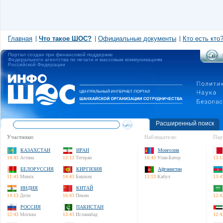
Главная
Что такое ШОС?
Официальные документы
Кто есть кто
Портал создан при финансовой поддержке
Федерального агентства по печати и массовым коммуникациям
Российской Федерации
Расширенный поиск
Участники:
Наблюдатели:
Пар
КАЗАХСТАН
ИРАН
Монголия
14:43
Астана
13:13
Тегеран
16:43
Улан-Батор
13:1
БЕЛОРУССИЯ
КИРГИЗИЯ
Афганистан
11:43
Минск
14:43
Бишкек
13:13
Кабул
13:4
ИНДИЯ
КИТАЙ
14:13
Дели
16:43
Пекин
12:4
РОССИЯ
ПАКИСТАН
12:43
Москва
13:43
Исламабад
12:4