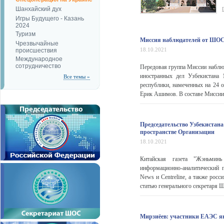
Шанхайский дух
Игры Будущего - Казань
2024
Туризм
Миссия наблюдателей от ШОС 
Чрезвычайные
18.10.2021
происшествия
Международное
сотрудничество
Передовая группа Миссии наблю
иностранных дел Узбекистана 
Все темы »
республики, намеченных на 24 
Ерик Ашимов. В составе Миссии 
Председательство Узбекистана
пространстве Организации
18.10.2021
Китайская газета "Жэньминь
информационно-аналитический п
News и Centreline, а также рос
статью генерального секретаря 
Мирзиёев: участники ЕАЭС я