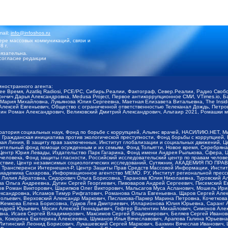
mail:
info@infoshos.ru
ре массовых коммуникаций, связи и
8 г.
язательна.
согласие редакции
иностранного агента:
щее Время, Azatliq Radiosi, PCE/PC, Сибирь.Реалии, Фактограф, Север.Реалии, Радио Св
ончич Дарья Александровна, Medusa Project, Первое антикоррупционное СМИ, VTimes.io, 
ария Михайловна, Лукьянова Юлия Сергеевна, Маетная Елизавета Витальевна, The Insid
ексей Евгеньевич, Общество с ограниченной ответственностью Телеканал Дождь, Петров 
н Роман Александрович, Великовский Дмитрий Александрович, Альтаир 2021, Ромашки мо
оратория социальных наук, Фонд по борьбе с коррупцией, Альянс врачей, НАСИЛИЮ.НЕТ, 
Гражданская инициатива против экологической преступности, Фонд борьбы с коррупцией,
чая Линия, В защиту прав заключенных, Институт глобализации и социальных движений,
тельный фонд помощи осужденным и их семьям, Фонд Тольятти, Новое время, Серебряная т
Центр Юрия Левады, Издательство Парк Гагарина, Фонд имени Андрея Рылькова, Сфера, 
еловека, Фонд защиты гласности, Российский исследовательский центр по правам челове
йствие, Центр независимых социологических исследований, Сутяжник, АКАДЕМИЯ ПО ПР
р Трансперенси Интернешнл-Р, Центр Защиты Прав Средств Массовой Информации, Институ
 академика Сахарова, Информационное агентство МЕМО. РУ, Институт региональной пресс
Лилия Айратовна, Сидорович Ольга Борисовна, Таранова Юлия Николаевна, Туровский Ал
а Ольга Андреевна, Дугин Сергей Георгиевич, Пивоваров Андрей Сергеевич, Писемский Е
в Роман Викторович, Шарипков Олег Викторович, Мальсагов Муса Асланович, Мошель Ири
ександровна, Исламов Тимур Рифгатович, Романова Ольга Евгеньевна, Щаров Сергей Але
льевич, Верховский Александр Маркович, Пислакова-Паркер Марина Петровна, Кочеткова
, Жемкова Елена Борисовна, Гудков Лев Дмитриевич, Илларионова Юлия Юрьевна, Саранг
Андрей Юрьевич, Мосин Алексей Геннадьевич, Гефтер Валентин Михайлович, Симонов Але
а, Исаев Сергей Владимирович, Максимов Сергей Владимирович, Беляев Сергей Иванович
 Кокорина Екатерина Алексеевна, Шуманов Илья Вячеславович, Арапова Галина Юрьевна
Литинский Леонид Борисович, Лукашевский Сергей Маркович, Бахмин Вячеслав Иванович,