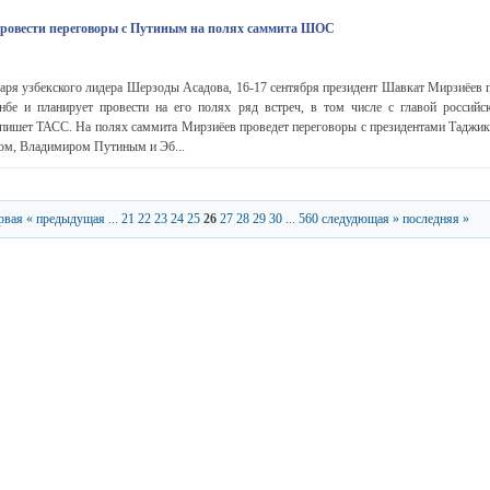
провести переговоры с Путиным на полях саммита ШОС
аря узбекского лидера Шерзоды Асадова, 16-17 сентября президент Шавкат Мирзиёев п
 и планирует провести на его полях ряд встреч, в том числе с главой российск
ишет ТАСС. На полях саммита Мирзиёев проведет переговоры с президентами Таджики
м, Владимиром Путиным и Эб...
рвая
« предыдущая
...
21
22
23
24
25
26
27
28
29
30
...
560
следудющая »
последняя »