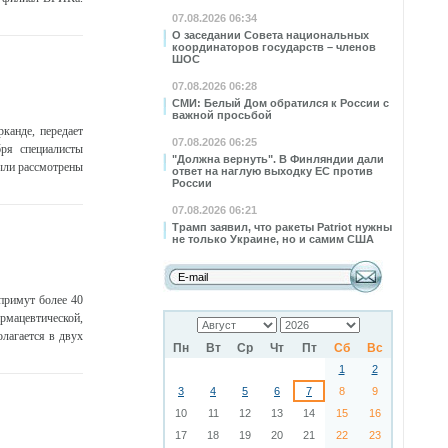
07.08.2026 06:34
О заседании Совета национальных
координаторов государств – членов
ШОС
07.08.2026 06:28
СМИ: Белый Дом обратился к России с
важной просьбой
канде, передает
07.08.2026 06:25
бря специалисты
"Должна вернуть". В Финляндии дали
ыли рассмотрены
ответ на наглую выходку ЕС против
России
07.08.2026 06:21
Трамп заявил, что ракеты Patriot нужны
не только Украине, но и самим США
примут более 40
рмацевтической,
олагается в двух
Пн
Вт
Ср
Чт
Пт
Сб
Вс
1
2
3
4
5
6
7
8
9
10
11
12
13
14
15
16
17
18
19
20
21
22
23