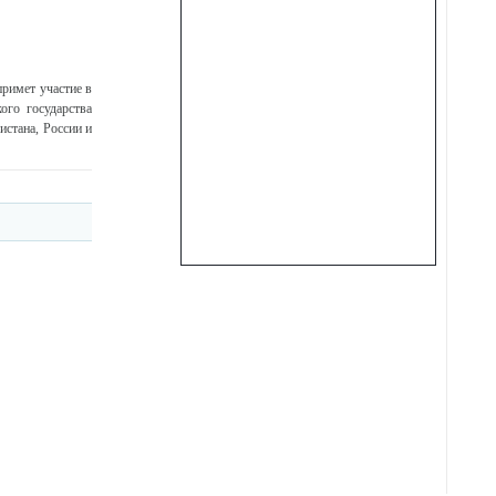
римет участие в
ого государства
стана, России и