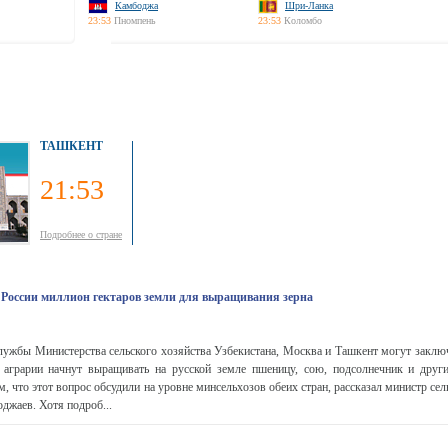
Камбоджа
Шри-Ланка
23:53
Пномпень
23:53
Коломбо
ТАШКЕНТ
21:53
Подробнее о стране
в России миллион гектаров земли для выращивания зерна
ужбы Министерства сельского хозяйства Узбекистана, Москва и Ташкент могут заключ
 аграрии начнут выращивать на русской земле пшеницу, сою, подсолнечник и друг
, что этот вопрос обсудили на уровне минсельхозов обеих стран, рассказал министр сел
жаев. Хотя подроб...