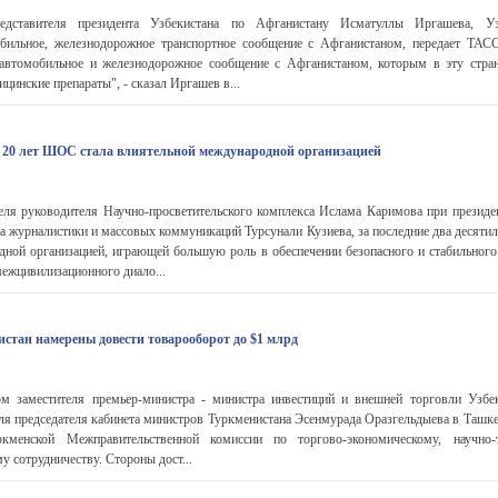
едставителя президента Узбекистана по Афганистану Исматуллы Иргашева, Уз
обильное, железнодорожное транспортное сообщение с Афганистаном, передает ТАС
 автомобильное и железнодорожное сообщение с Афганистаном, которым в эту стра
цинские препараты", - сказал Иргашев в...
е 20 лет ШОС стала влиятельной международной организацией
еля руководителя Научно-просветительского комплекса Ислама Каримова при президен
а журналистики и массовых коммуникаций Турсунали Кузиева, за последние два десяти
дной организацией, играющей большую роль в обеспечении безопасного и стабильного
межцивилизационного диало...
истан намерены довести товарооборот до $1 млрд
ом заместителя премьер-министра - министра инвестиций и внешней торговли Узбе
ля председателя кабинета министров Туркменистана Эсенмурада Оразгельдыева в Ташке
уркменской Межправительственной комиссии по торгово-экономическому, научно-
у сотрудничеству. Стороны дост...