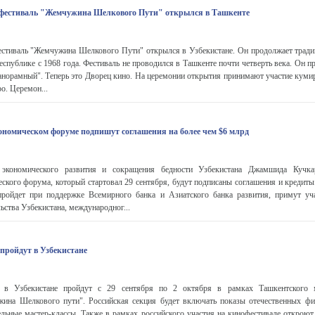
естиваль "Жемчужина Шелкового Пути" открылся в Ташкенте
тиваль "Жемчужина Шелкового Пути" открылся в Узбекистане. Он продолжает тради
еспублике с 1968 года. Фестиваль не проводился в Ташкенте почти четверть века. Он п
анорамный". Теперь это Дворец кино. На церемонии открытия принимают участие куми
о. Церемон...
ономическом форуме подпишут соглашения на более чем $6 млрд
экономического развития и сокращения бедности Узбекистана Джамшида Кучка
ского форума, который стартовал 29 сентября, будут подписаны соглашения и кредиты
пройдет при поддержке Всемирного банка и Азиатского банка развития, примут уч
ьства Узбекистана, международног...
пройдут в Узбекистане
 в Узбекистане пройдут с 29 сентября по 2 октября в рамках Ташкентского 
ина Шелкового пути". Российская секция будет включать показы отечественных ф
ельные мастер-классы. Также в рамках российского участия на кинофестивале открою