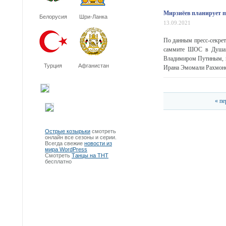
Мирзиёев планирует 
Белорусия
Шри-Ланка
13.09.2021
По данным пресс-секрет
саммите ШОС в Душанбе
Владимиром Путиным, п
Турция
Афганистан
Ирана Эмомали Рахмоно
« пе
Острые козырьки
смотреть
онлайн все сезоны и серии.
Всегда свежие
новости из
мира WordPress
Смотреть
Танцы на ТНТ
бесплатно