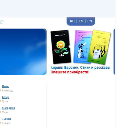
RU
EN
CN
С"
Непал
3
Катманду
Катар
3
Доха
Мальдивы
3
Мале
Турция
3
Анкара