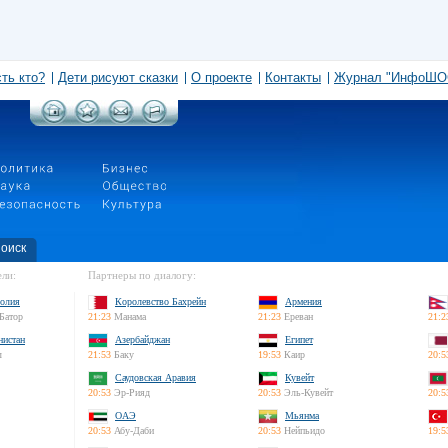
сть кто?
Дети рисуют сказки
О проекте
Контакты
Журнал "ИнфоШО
оиск
ли:
Партнеры по диалогу:
олия
Королевство Бахрейн
Армения
Батор
21:23
Манама
21:23
Ереван
21:2
нистан
Азербайджан
Египет
л
21:53
Баку
19:53
Каир
20:5
Саудовская Аравия
Кувейт
20:53
Эр-Рияд
20:53
Эль-Кувейт
20:5
ОАЭ
Мьянма
20:53
Абу-Даби
20:53
Нейпьидо
19:5