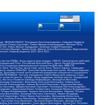
обода, MEDIUM-ORIENT, Пономарев Лев Александрович, Савицкая Людмила
Баданин Роман Сергеевич, Гликин Максим Александрович, Маняхин Петр
er SIA, Рубин Михаил Аркадьевич, Гройсман Софья Романовна,
Степан Юрьевич, Istories fonds, Шмагун Олеся Валентиновна, Мароховская
нолит, Главный редактор 2021, Вега 2021
Мы против СПИДа, Фонд защиты прав граждан, СВЕЧА, Гуманитарное действие,
 Гражданский Союз, Российский Красный Крест, Центр Хасдей Ерушалаим,
 Центр социально-информационных инициатив Действие, ВМЕСТЕ,
айга, Так-Так-Так, центр Сова, центр Анна, Проект Апрель, Самарская
Центр защиты СИБАЛЬТ, Уральская правозащитная группа, Женщины Евразии,
ка, Дальневосточный центр развития гражданских инициатив и социального
АВАМ ЧЕЛОВЕКА, Частное учреждение Совета Министров северных стран,
т развития прессы - Сибирь, Фонд поддержки свободы прессы, Гражданский
ы, Институт Развития Свободы Информации, Экозащита!-Женсовет,
ександр Алексеевич, Васильева Анастасия Евгеньевна, Ривина Анна
вгений Александрович, Аверин Виталий Евгеньевич, Барахоев Магомед
на Ароновна, Шведов Григорий Сергеевич, Пономарев Лев Александрович,
ксадрович, Цирульников Борис Альбертович, Халидова Марина Владимировна,
 Татьяна Владимировна, Чуркина Наталья Валерьевна, Акимова Татьяна
 Анна Васильевна, Захарова Светлана Сергеевна, Аверин Владимир
ксей Кириллович, Флиге Ирина Анатольевна, Мельникова Валентина
, Голубева Елена Николаевна, Ганнушкина Светлана Алексеевна, Закс
, Пастухова Анна Яковлевна, Прохоров Вадим Юрьевич, Шахова Елена
 Шабад Анатолий Ефимович, Сухих Дарья Николаевна, Орлов Олег Петрович,