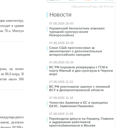
Официальный курс ЦБ России
Новости
ции киносмотра,
07.08.2026 20:43
роходит в здании
Украинский беспилотник атаковал
ры 70-х: Митхун
турецкий сухогруз возле
Новороссийска
07.08.2026 20:38
Сенат США проголосовал за
законопроект о дополнительных
антироссийских санкциях
07.08.2026 20:34
ВС РФ поразили резервуары с ГСМ в
рова, на полях
порту Южный и два сухогруза в Черном
 на $6,6 млрд. В
море
астие около 300
07.08.2026 11:22
ВС РФ уничтожили эшелон с техникой
ВСУ в Днепропетровской области
07.08.2026 11:16
Членство Армении в ЕС и принципы
ЕАЭС. Заявления Пашиняна
07.08.2026 11:09
международного
Переводили деньги на Украину. Главное
ильмов, деловую
о задержании работников
криптообменников в Москве
т филиал ВГИКа.