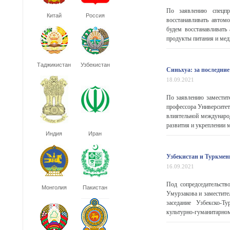
По заявлению спецпр
Китай
Россия
восстанавливать автом
будем восстанавливать
продукты питания и меди
Таджикистан
Узбекистан
Синьхуа: за последни
18.09.2021
По заявлению заместит
профессора Университет
влиятельной междунаро
развития и укреплении 
Индия
Иран
Узбекистан и Туркмен
16.09.2021
Под сопредседательств
Монголия
Пакистан
Умурзакова и заместите
заседание Узбекско-Т
культурно-гуманитарном