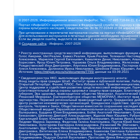
© 2007-2026, Информационное агентство ИнфоРос. Тел.: +7 495 718-84-11, E-
Портал «ИнфоШОС» зарегистрирован в Федеральной службе по надзору в сфе
охраны культурного наследия. Свидетельство Эл № 77-31649 от 04 апреля 200
При цитировании и перепечатке материалов ссылка на портал «ИнфоШОС» об
Для использования материалов в печатных изданиях необходимо письменное 
Если вы увидели ошибку, выделите ее мышкой и нажмите клавиши Ctrl+Enter
©
Создание сайта
- Инфорос, 2007-2026
* Реестр иностранных средств массовой информации, выполняющих функции 
Голос Америки, Idel.Реалии, Кавказ.Реалии, Крым.Реалии, Телеканал Настоя
Алексеевна, Маркелов Сергей Евгеньевич, Камалягин Денис Николаевич, Апах
Борисович, Ярош Юлия Петровна, Чуракова Ольга Владимировна, Железнова М
Рождественский Илья Дмитриевич, Апухтина Юлия Владимировна, Постернак Ал
Алеся Алексеевна, Долинина Ирина Николаевна, Шлейнов Роман Юрьевич, Ани
Источник:
https://minjust.gov.ru/ru/documents/7755/
данные на
03.09.2021
* Сведения реестра НКО, выполняющих функции иностранного агента:
Фонд защиты прав граждан Штаб, Институт права и публичной политики, Лаб
Открытый Петербург, Феникс ПЛЮС, Лига Избирателей, Правовая инициатива, 
Центр поддержки и содействия развитию средств массовой информации, Горя
Благотворительный фонд охраны здоровья и защиты прав граждан, Благотвори
губерния, Эра здоровья, правозащитное общество Мемориал, Аналитический 
Рязанский Мемориал, Екатеринбургское общество МЕМОРИАЛ, Институт прав ч
партнерства, Пермский региональный правозащитный центр, Гражданское де
Центр развития некоммерческих организаций, Гражданское содействие, Цент
контроль, Человек и Закон, Общественная комиссия по сохранению наследия
Общественный вердикт, Евразийская антимонопольная ассоциация, Чанышева 
Валерьевна, Бурдина Юлия Владимировна, Бойко Анатолий Николаевич, Гусев
Бекханович, Шевченко Дмитрий Александрович, Жданов Иван Юрьевич, Рубано
Каргалицкий Борис Юльевич, Созаев Валерий Валерьевич, Исакова Ирина Ал
Людевиг Марина Зариевна, Федотова Галина Анатольевна, Паутов Юрий Анато
Николаевна, Золотарева Екатерина Александровна, Рачинский Ян Збигневич
Анатольевич, Щур Татьяна Михайловна, Щур Николай Алексеевич, Блинушов 
Дмитриевна, Вититинова Елена Владимировна, Баженова Светлана Куприяновн
Елена Владимировна, Буртина Елена Юрьевна, Гендель Людмила Залмановна,
Владимировна, Подузов Сергей Васильевич, Протасова Ирина Вячеславовна, 