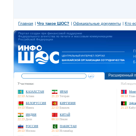
Главная
Что такое ШОС?
Официальные документы
Кто е
Портал создан при финансовой поддержке
Федерального агентства по печати и массовым коммуникациям
Российской Федерации
Расширенный п
Участники:
Наблюдате
КАЗАХСТАН
ИРАН
Монг
22:53
Астана
21:23
Тегеран
00:53
Улан-
БЕЛОРУССИЯ
КИРГИЗИЯ
Афга
19:53
Минск
22:53
Бишкек
21:23
Кабу
ИНДИЯ
КИТАЙ
22:23
Дели
00:53
Пекин
РОССИЯ
ПАКИСТАН
20:53
Москва
21:53
Исламабад