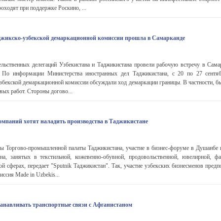
оходят при поддержке Роскино, ...
джикско-узбекской демаркационной комиссии прошла в Самарканде
ельственных делегаций Узбекистана и Таджикистана провели рабочую встречу в Самар
. По информации Министерства иностранных дел Таджикистана, с 20 по 27 сентя
збекской демаркационной комиссии обсуждали ход демаркации границы. В частности, б
вых работ. Стороны догово...
омпаний хотят наладить производства в Таджикистане
ы Торгово-промышленной палаты Таджикистана, участие в бизнес-форуме в Душанбе 
на, занятых в текстильной, кожевенно-обувной, продовольственной, ювелирной, фа
ой сферах, передает "Sputnik Таджикистан". Так, участие узбекских бизнесменов предп
ссия Made in Uzbekis...
станавливать транспортные связи с Афганистаном