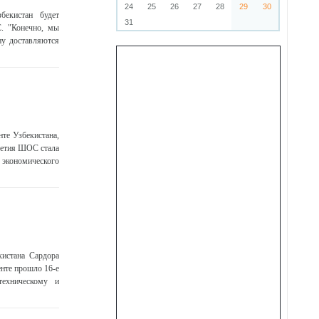
24
25
26
27
28
29
30
бекистан будет
31
С. "Конечно, мы
ну доставляются
те Узбекистана,
летия ШОС стала
 экономического
кистана Сардора
нте прошло 16-е
техническому и