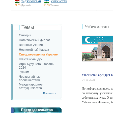
ТАДЖИКИСТАН
УЗБЕКИСТАН
21:53
Душанбе
21:53
Ташкент
Узбекистан
Темы
Санкции
Политический диалог
Военные учения
Неспокойный Кавказ
Спецоперация на Украине
Шанхайский дух
Игры Будущего - Казань
2024
Туризм
Узбекистан арендует 
Чрезвычайные
04.10.2021
происшествия
Международное
сотрудничество
По информации пресс-сл
по которому узбекские
Все темы »
собственных нужд. О том
Узбекистана Жамшид Ход