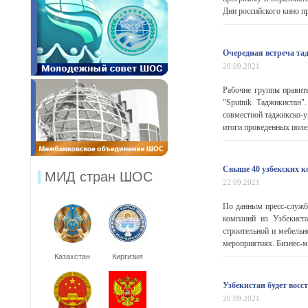
Дни российского кино пр
Очередная встреча та
28.09.2021
Рабочие группы правит
"Sputnik Таджикистан"
совместной таджикско-у
итоги проведенных поле
Свыше 40 узбекских к
МИД стран ШОС
22.09.2021
По данным пресс-служб
компаний из Узбекиста
строительной и мебельн
мероприятиях. Бизнес-ми
Казахстан
Киргизия
Узбекистан будет вос
20.09.2021