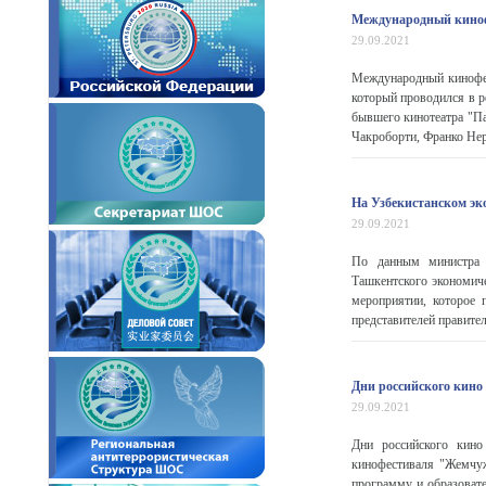
Международный киноф
29.09.2021
Международный кинофес
который проводился в р
бывшего кинотеатра "П
Чакроборти, Франко Нер
На Узбекистанском эк
29.09.2021
По данным министра 
Ташкентского экономиче
мероприятии, которое 
представителей правител
Дни российского кино 
29.09.2021
Дни российского кино
кинофестиваля "Жемчуж
программу и образоват