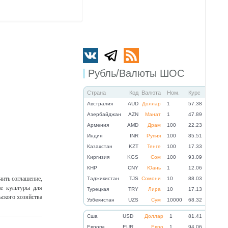
Рубль/Валюты ШОС
Страна
Код
Валюта
Ном.
Курс
Австралия
AUD
Доллар
1
57.38
Азербайджан
AZN
Манат
1
47.89
Армения
AMD
Драм
100
22.23
Индия
INR
Рупия
100
85.51
Казахстан
KZT
Тенге
100
17.33
Киргизия
KGS
Сом
100
93.09
КНР
CNY
Юань
1
12.06
ить соглашение,
Таджикистан
TJS
Сомони
10
88.03
ие культуры для
Турецкая
TRY
Лира
10
17.13
ьского хозяйства
Узбекистан
UZS
Сум
10000
68.32
Cша
USD
Доллар
1
81.41
Eвропа
EUR
Евро
1
94.06