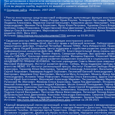
При цитировании и перепечатке материалов ссылка на портал «ИнфоШОС» обязательн
Для использования материалов в печатных изданиях необходимо письменное согласие
Если вы увидели ошибку, выделите ее мышкой и нажмите клавиши Ctrl+Enter
©
Создание сайта
- Инфорос, 2007-2026
* Реестр иностранных средств массовой информации, выполняющих функции иностранн
Голос Америки, Idel.Реалии, Кавказ.Реалии, Крым.Реалии, Телеканал Настоящее Время
Людмила Алексеевна, Маркелов Сергей Евгеньевич, Камалягин Денис Николаевич, Апах
Александрович, Маняхин Петр Борисович, Ярош Юлия Петровна, Чуракова Ольга Влади
Гройсман Софья Романовна, Рождественский Илья Дмитриевич, Апухтина Юлия Владимир
Шмагун Олеся Валентиновна, Мароховская Алеся Алексеевна, Долинина Ирина Никола
редактор 2021, Вега 2021
Источник:
https://minjust.gov.ru/ru/documents/7755/
данные на
03.09.2021
* Сведения реестра НКО, выполняющих функции иностранного агента:
Фонд защиты прав граждан Штаб, Институт права и публичной политики, Лаборатория
Гуманитарное действие, Открытый Петербург, Феникс ПЛЮС, Лига Избирателей, Правов
Крест, Центр Хасдей Ерушалаим, Центр поддержки и содействия развитию средств мас
информационных инициатив Действие, ВМЕСТЕ, Благотворительный фонд охраны здоров
Так, центр Сова, центр Анна, Проект Апрель, Самарская губерния, Эра здоровья, пр
защиты СИБАЛЬТ, Уральская правозащитная группа, Женщины Евразии, Рязанский Мемо
человека, Дальневосточный центр развития гражданских инициатив и социального пар
АКАДЕМИЯ ПО ПРАВАМ ЧЕЛОВЕКА, Частное учреждение Совета Министров северных стр
Массовой Информации, Институт развития прессы - Сибирь, Фонд поддержки свободы 
агентство МЕМО. РУ, Институт региональной прессы, Институт Развития Свободы Инф
Борисовна, Таранова Юлия Николаевна, Туровский Александр Алексеевич, Васильева 
Сергей Георгиевич, Пивоваров Андрей Сергеевич, Писемский Евгений Александрович,
Викторович, Шарипков Олег Викторович, Мальсагов Муса Асланович, Мошель Ирина Ар
Александровна, Исламов Тимур Рифгатович, Романова Ольга Евгеньевна, Щаров Серг
Паутов Юрий Анатольевич, Верховский Александр Маркович, Пислакова-Паркер Марина
Рачинский Ян Збигневич, Жемкова Елена Борисовна, Гудков Лев Дмитриевич, Иллари
Николай Алексеевич, Блинушов Андрей Юрьевич, Мосин Алексей Геннадьевич, Гефтер
Владимировна, Баженова Светлана Куприяновна, Исаев Сергей Владимирович, Максим
Буртина Елена Юрьевна, Гендель Людмила Залмановна, Кокорина Екатерина Алексеев
Подузов Сергей Васильевич, Протасова Ирина Вячеславовна, Литинский Леонид Борис
Добровольская Анна Дмитриевна, Королева Александра Евгеньевна, Смирнов Владими
Петрович, Полякова Мара Федоровна, Резник Генри Маркович, Захаров Герман Конста
Источник:
http://unro.minjust.ru/NKOForeignAgent.aspx
данные на
28.08.2021
* Единый федеральный список организаций, в том числе иностранных и международны
Высший военный Маджлисуль Шура, Конгресс народов Ичкерии и Дагестана, Аль-Каида, 
Движение Талибан, Исламская партия Туркестана, Общество социальных реформ, Общес
Исламское государство, Джабха аль-Нусра ли-Ахль аш-Шам, Народное ополчение имен