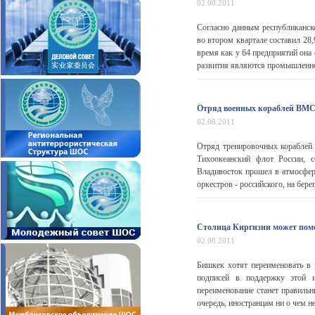
02.08.2011
Согласно данным республиканск
во втором квартале составил 28,
время как у 64 предприятий она
развития являются промышленнос
Отряд военных кораблей ВМС 
02.08.2011
Отряд тренировочных кораблей
Тихоокеанский флот России, 
Владивосток прошел в атмосфер
оркестров - российского, на бере
Столица Киргизии может пом
02.08.2011
Бишкек хотят переименовать в 
подписей в поддержку этой 
переименование станет правиль
очередь, иностранцам ни о чем н