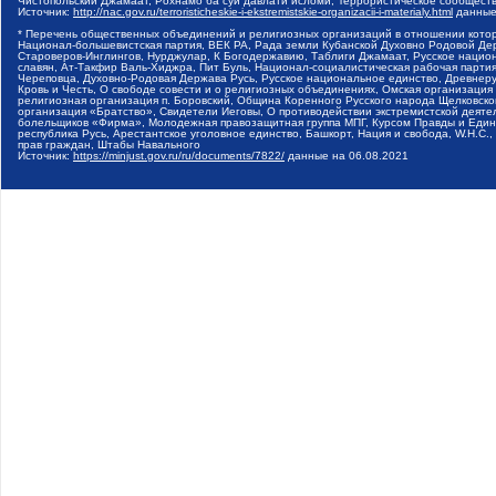
Чистопольский Джамаат, Рохнамо ба суи давлати исломи, Террористическое сообщест
Источник:
http://nac.gov.ru/terroristicheskie-i-ekstremistskie-organizacii-i-materialy.html
данные
* Перечень общественных объединений и религиозных организаций в отношении котор
Национал-большевистская партия, ВЕК РА, Рада земли Кубанской Духовно Родовой Де
Староверов-Инглингов, Нурджулар, К Богодержавию, Таблиги Джамаат, Русское наци
славян, Ат-Такфир Валь-Хиджра, Пит Буль, Национал-социалистическая рабочая парт
Череповца, Духовно-Родовая Держава Русь, Русское национальное единство, Древнер
Кровь и Честь, О свободе совести и о религиозных объединениях, Омская организаци
религиозная организация п. Боровский, Община Коренного Русского народа Щелковског
организация «Братство», Свидетели Иеговы, О противодействии экстремистской деяте
болельщиков «Фирма», Молодежная правозащитная группа МПГ, Курсом Правды и Единен
республика Русь, Арестантское уголовное единство, Башкорт, Нация и свобода, W.H.С
прав граждан, Штабы Навального
Источник:
https://minjust.gov.ru/ru/documents/7822/
данные на
06.08.2021