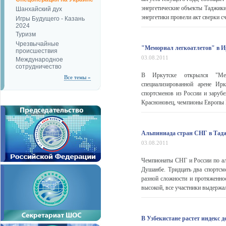
энергетические объекты Таджики
Шанхайский дух
энергетики провели акт сверки сч
Игры Будущего - Казань
2024
Туризм
Чрезвычайные
"Мемориал легкоатлетов" в И
происшествия
03.08.2011
Международное
сотрудничество
В Иркутске открылся "Мем
Все темы »
специализированной арене Ирк
спортсменов из России и заруб
Красноновец, чемпионы Европы Р
Альпиниада стран СНГ в Тад
03.08.2011
Чемпионаты СНГ и России по ал
Душанбе. Тридцать два спортсм
разной сложности и протяженно
высокой, все участники выдержа
В Узбекистане растет индекс д