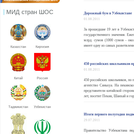
МИД стран ШОС
Дорожный бум в Узбекистане
01.08.2011
За прошедшие 19 лет в Узбекис
государственного значения. Еже
млрд. сумов (1000 сумов - око
имеет одну из самых разветвлен
Казахстан
Киргизия
450 российских школьников п
01.08.2011
Китай
Россия
450 российских школьников, по 
агентство Синьхуа. На пекинск
представители китайской сторон
лет, посетят Пекин, Шанхай и го
Таджикистан
Узбекистан
Итоги первого полугодия подв
29.07.2011
Правительство Узбекистана по