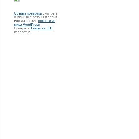
Острые козырьки
смотреть
онлайн все сезоны и серии.
Всегда свежие
новости из
мира WordPress
Смотреть
Танцы на ТНТ
бесплатно