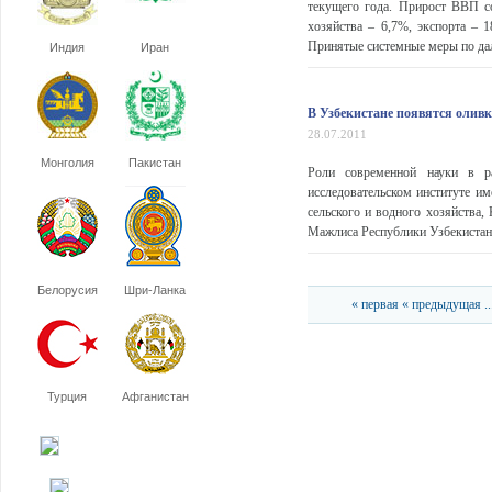
текущего года. Прирост ВВП с
хозяйства – 6,7%, экспорта – 
Принятые системные меры по дал
Индия
Иран
В Узбекистане появятся олив
28.07.2011
Монголия
Пакистан
Роли современной науки в ра
исследовательском институте им
сельского и водного хозяйства,
Мажлиса Республики Узбекистан 
Белорусия
Шри-Ланка
« первая
« предыдущая
..
Турция
Афганистан