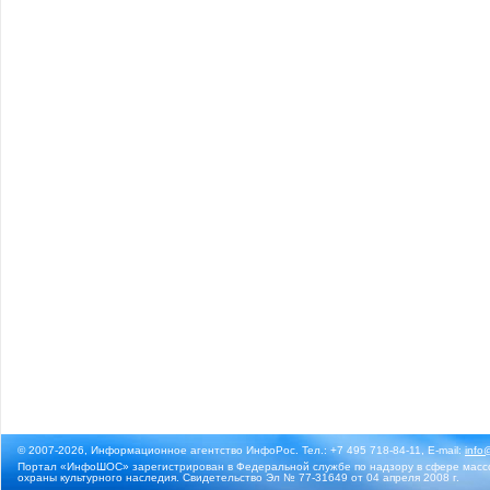
© 2007-2026, Информационное агентство ИнфоРос. Тел.: +7 495 718-84-11, E-mail:
info
Портал «ИнфоШОС» зарегистрирован в Федеральной службе по надзору в сфере массо
охраны культурного наследия. Свидетельство Эл № 77-31649 от 04 апреля 2008 г.