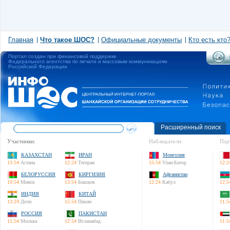
Главная
Что такое ШОС?
Официальные документы
Кто есть кто
Портал создан при финансовой поддержке
Федерального агентства по печати и массовым коммуникациям
Российской Федерации
Расширенный поиск
Участники:
Наблюдатели:
Пар
КАЗАХСТАН
ИРАН
Монголия
13:54
Астана
12:24
Тегеран
15:54
Улан-Батор
12:2
БЕЛОРУССИЯ
КИРГИЗИЯ
Афганистан
10:54
Минск
13:54
Бишкек
12:24
Кабул
12:5
ИНДИЯ
КИТАЙ
13:24
Дели
15:54
Пекин
11:5
РОССИЯ
ПАКИСТАН
11:54
Москва
12:54
Исламабад
11:5