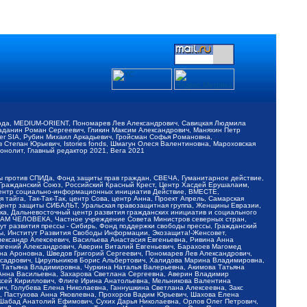
обода, MEDIUM-ORIENT, Пономарев Лев Александрович, Савицкая Людмила
Баданин Роман Сергеевич, Гликин Максим Александрович, Маняхин Петр
er SIA, Рубин Михаил Аркадьевич, Гройсман Софья Романовна,
Степан Юрьевич, Istories fonds, Шмагун Олеся Валентиновна, Мароховская
нолит, Главный редактор 2021, Вега 2021
Мы против СПИДа, Фонд защиты прав граждан, СВЕЧА, Гуманитарное действие,
 Гражданский Союз, Российский Красный Крест, Центр Хасдей Ерушалаим,
 Центр социально-информационных инициатив Действие, ВМЕСТЕ,
айга, Так-Так-Так, центр Сова, центр Анна, Проект Апрель, Самарская
Центр защиты СИБАЛЬТ, Уральская правозащитная группа, Женщины Евразии,
ка, Дальневосточный центр развития гражданских инициатив и социального
АВАМ ЧЕЛОВЕКА, Частное учреждение Совета Министров северных стран,
т развития прессы - Сибирь, Фонд поддержки свободы прессы, Гражданский
ы, Институт Развития Свободы Информации, Экозащита!-Женсовет,
ександр Алексеевич, Васильева Анастасия Евгеньевна, Ривина Анна
вгений Александрович, Аверин Виталий Евгеньевич, Барахоев Магомед
на Ароновна, Шведов Григорий Сергеевич, Пономарев Лев Александрович,
ксадрович, Цирульников Борис Альбертович, Халидова Марина Владимировна,
 Татьяна Владимировна, Чуркина Наталья Валерьевна, Акимова Татьяна
 Анна Васильевна, Захарова Светлана Сергеевна, Аверин Владимир
ксей Кириллович, Флиге Ирина Анатольевна, Мельникова Валентина
, Голубева Елена Николаевна, Ганнушкина Светлана Алексеевна, Закс
, Пастухова Анна Яковлевна, Прохоров Вадим Юрьевич, Шахова Елена
 Шабад Анатолий Ефимович, Сухих Дарья Николаевна, Орлов Олег Петрович,