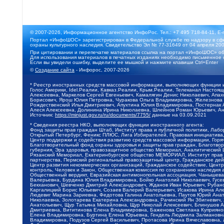
© 2007-2026, Информационное агентство ИнфоРос. Тел.: +7 495 718-84-11, E-
Портал «ИнфоШОС» зарегистрирован в Федеральной службе по надзору в сфе
охраны культурного наследия. Свидетельство Эл № 77-31649 от 04 апреля 200
При цитировании и перепечатке материалов ссылка на портал «ИнфоШОС» об
Для использования материалов в печатных изданиях необходимо письменное 
Если вы увидели ошибку, выделите ее мышкой и нажмите клавиши Ctrl+Enter
©
Создание сайта
- Инфорос, 2007-2026
* Реестр иностранных средств массовой информации, выполняющих функции 
Голос Америки, Idel.Реалии, Кавказ.Реалии, Крым.Реалии, Телеканал Настоя
Алексеевна, Маркелов Сергей Евгеньевич, Камалягин Денис Николаевич, Апах
Борисович, Ярош Юлия Петровна, Чуракова Ольга Владимировна, Железнова М
Рождественский Илья Дмитриевич, Апухтина Юлия Владимировна, Постернак Ал
Алеся Алексеевна, Долинина Ирина Николаевна, Шлейнов Роман Юрьевич, Ани
Источник:
https://minjust.gov.ru/ru/documents/7755/
данные на
03.09.2021
* Сведения реестра НКО, выполняющих функции иностранного агента:
Фонд защиты прав граждан Штаб, Институт права и публичной политики, Лаб
Открытый Петербург, Феникс ПЛЮС, Лига Избирателей, Правовая инициатива, 
Центр поддержки и содействия развитию средств массовой информации, Горя
Благотворительный фонд охраны здоровья и защиты прав граждан, Благотвори
губерния, Эра здоровья, правозащитное общество Мемориал, Аналитический 
Рязанский Мемориал, Екатеринбургское общество МЕМОРИАЛ, Институт прав ч
партнерства, Пермский региональный правозащитный центр, Гражданское де
Центр развития некоммерческих организаций, Гражданское содействие, Цент
контроль, Человек и Закон, Общественная комиссия по сохранению наследия
Общественный вердикт, Евразийская антимонопольная ассоциация, Чанышева 
Валерьевна, Бурдина Юлия Владимировна, Бойко Анатолий Николаевич, Гусев
Бекханович, Шевченко Дмитрий Александрович, Жданов Иван Юрьевич, Рубано
Каргалицкий Борис Юльевич, Созаев Валерий Валерьевич, Исакова Ирина Ал
Людевиг Марина Зариевна, Федотова Галина Анатольевна, Паутов Юрий Анато
Николаевна, Золотарева Екатерина Александровна, Рачинский Ян Збигневич
Анатольевич, Щур Татьяна Михайловна, Щур Николай Алексеевич, Блинушов 
Дмитриевна, Вититинова Елена Владимировна, Баженова Светлана Куприяновн
Елена Владимировна, Буртина Елена Юрьевна, Гендель Людмила Залмановна,
Владимировна, Подузов Сергей Васильевич, Протасова Ирина Вячеславовна, 