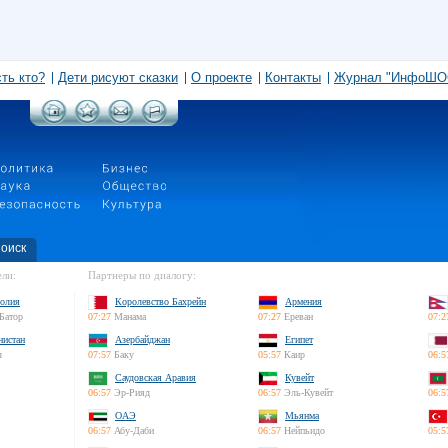
сть кто?
Дети рисуют сказки
О проекте
Контакты
Журнал "ИнфоШО
оиск
ли:
Партнеры по диалогу:
олия
Королевство Бахрейн
Армения
Батор
07:27
Манама
07:27
Ереван
07:2
нистан
Азербайджан
Египет
л
07:57
Баку
05:57
Каир
06:5
Саудовская Аравия
Кувейт
06:57
Эр-Рияд
06:57
Эль-Кувейт
06:5
ОАЭ
Мьянма
06:57
Абу-Даби
06:57
Нейпьидо
05:5