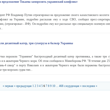
а предложение Токаева заморозить украинский конфликт
нт РФ Владимир Путин отреагировал на предложение своего казахстанского коллег
нфликт на Украине, подробно рассказав ему о ходе СВО, сообщил пресс-секретар
но, (отреагировал - ИФ). Он подробно ему все рассказал про специальную военную опе
...
или десантный катер, три сухогруза и балкер Украины
тки поразили "Геранями" быстроходный десантный катер противника, а также три с
в и в акватории Черного моря. Об этом сообщили в Минобороны РФ. "В течение дня 25
нь-4 сикер" в порту Николаев и в акватории Черного моря были поражены быстрох
е три морских судна тип...
« первая
« предыдущая
1
2
3
4
5
6
7
8
9
10
...
468
следудющая »
последняя »