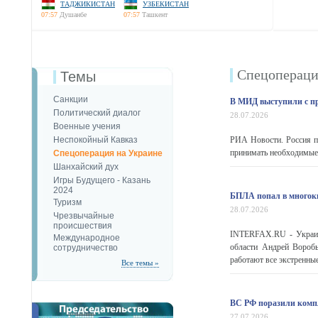
ТАДЖИКИСТАН
УЗБЕКИСТАН
07:57
Душанбе
07:57
Ташкент
Спецопераци
Темы
Санкции
В МИД выступили с пр
Политический диалог
28.07.2026
Военные учения
Неспокойный Кавказ
РИА Новости. Россия п
принимать необходимые 
Спецоперация на Украине
Шанхайский дух
Игры Будущего - Казань
2024
БПЛА попал в многок
Туризм
28.07.2026
Чрезвычайные
происшествия
INTERFAX.RU - Украин
Международное
области Андрей Воробь
сотрудничество
работают все экстренны
Все темы »
ВС РФ поразили компл
27.07.2026