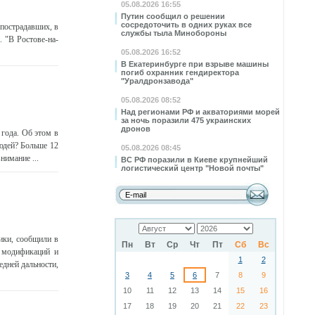
05.08.2026 16:55
Путин сообщил о решении
сосредоточить в одних руках все
 пострадавших, в
службы тыла Минобороны
 "В Ростове-на-
05.08.2026 16:52
В Екатеринбурге при взрыве машины
погиб охранник гендиректора
"Уралдронзавода"
05.08.2026 08:52
Над регионами РФ и акваториями морей
за ночь поразили 475 украинских
дронов
 года. Об этом в
юдей? Больше 12
05.08.2026 08:45
нимание ...
ВС РФ поразили в Киеве крупнейший
логистический центр "Новой почты"
ики, сообщили в
Пн
Вт
Ср
Чт
Пт
Сб
Вс
 модификаций и
1
2
дней дальности,
3
4
5
6
7
8
9
10
11
12
13
14
15
16
17
18
19
20
21
22
23