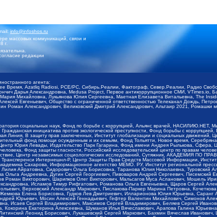
mail:
info@infoshos.ru
ре массовых коммуникаций, связи и
8 г.
язательна.
согласие редакции
иностранного агента:
щее Время, Azatliq Radiosi, PCE/PC, Сибирь.Реалии, Фактограф, Север.Реалии, Радио Св
ончич Дарья Александровна, Medusa Project, Первое антикоррупционное СМИ, VTimes.io, 
ария Михайловна, Лукьянова Юлия Сергеевна, Маетная Елизавета Витальевна, The Insid
ексей Евгеньевич, Общество с ограниченной ответственностью Телеканал Дождь, Петров 
н Роман Александрович, Великовский Дмитрий Александрович, Альтаир 2021, Ромашки мо
оратория социальных наук, Фонд по борьбе с коррупцией, Альянс врачей, НАСИЛИЮ.НЕТ, 
Гражданская инициатива против экологической преступности, Фонд борьбы с коррупцией,
чая Линия, В защиту прав заключенных, Институт глобализации и социальных движений,
тельный фонд помощи осужденным и их семьям, Фонд Тольятти, Новое время, Серебряная т
Центр Юрия Левады, Издательство Парк Гагарина, Фонд имени Андрея Рылькова, Сфера, 
еловека, Фонд защиты гласности, Российский исследовательский центр по правам челове
йствие, Центр независимых социологических исследований, Сутяжник, АКАДЕМИЯ ПО ПР
р Трансперенси Интернешнл-Р, Центр Защиты Прав Средств Массовой Информации, Институ
 академика Сахарова, Информационное агентство МЕМО. РУ, Институт региональной пресс
Лилия Айратовна, Сидорович Ольга Борисовна, Таранова Юлия Николаевна, Туровский Ал
а Ольга Андреевна, Дугин Сергей Георгиевич, Пивоваров Андрей Сергеевич, Писемский Е
в Роман Викторович, Шарипков Олег Викторович, Мальсагов Муса Асланович, Мошель Ири
ександровна, Исламов Тимур Рифгатович, Романова Ольга Евгеньевна, Щаров Сергей Але
льевич, Верховский Александр Маркович, Пислакова-Паркер Марина Петровна, Кочеткова
, Жемкова Елена Борисовна, Гудков Лев Дмитриевич, Илларионова Юлия Юрьевна, Саранг
Андрей Юрьевич, Мосин Алексей Геннадьевич, Гефтер Валентин Михайлович, Симонов Але
а, Исаев Сергей Владимирович, Максимов Сергей Владимирович, Беляев Сергей Иванович
 Кокорина Екатерина Алексеевна, Шуманов Илья Вячеславович, Арапова Галина Юрьевна
Литинский Леонид Борисович, Лукашевский Сергей Маркович, Бахмин Вячеслав Иванович,