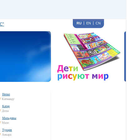
RU
EN
CN
С"
Непал
7
Катманду
Катар
7
Доха
Мальдивы
7
Мале
Турция
7
Анкара