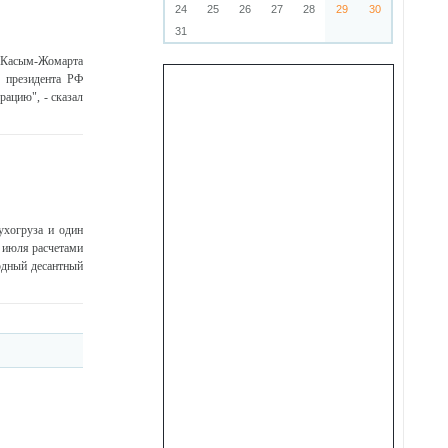
24
25
26
27
28
29
30
31
и Касым-Жомарта
ь президента РФ
рацию", - сказал
ухогруза и один
 июля расчетами
одный десантный