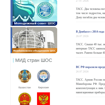
27.07.2026
ТАСС. Два человека пог
том числе подросток, н
Дону погибли два челове
В Донбассе с 2014 год
26.07.2026
ТАСС. Свыше 40 тыс. жи
интервью ТАСС заявила
тысяч. Ранено больше 40
МИД стран ШОС
ВС РФ поразили предп
26.07.2026
ТАСС. Армия России по
Минобороны РФ. Предп
Казахстан
Киргизия
комплектующих к ним. В
навигационные приборы,