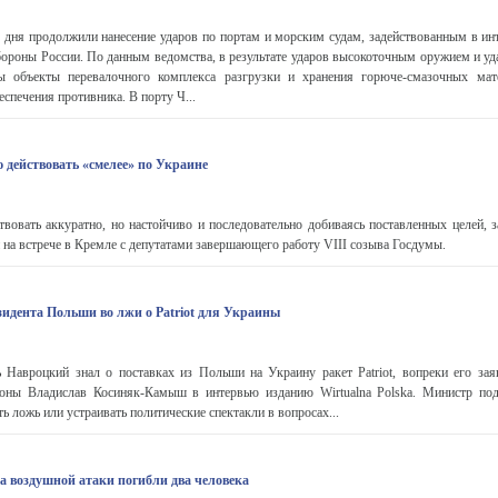
 дня продолжили нанесение ударов по портам и морским судам, задействованным в ин
ороны России. По данным ведомства, в результате ударов высокоточным оружием и 
ы объекты перевалочного комплекса разгрузки и хранения горюче-смазочных мат
спечения противника. В порту Ч...
 действовать «смелее» по Украине
твовать аккуратно, но настойчиво и последовательно добиваясь поставленных целей, 
на встрече в Кремле с депутатами завершающего работу VIII созыва Госдумы.
идента Польши во лжи о Patriot для Украины
 Навроцкий знал о поставках из Польши на Украину ракет Patriot, вопреки его зая
оны Владислав Косиняк-Камыш в интервью изданию Wirtualna Polska. Министр под
ь ложь или устраивать политические спектакли в вопросах...
за воздушной атаки погибли два человека