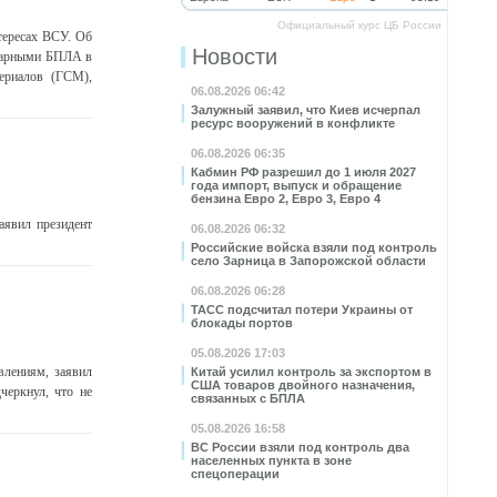
Официальный курс ЦБ России
тересах ВСУ. Об
Новости
ударными БПЛА в
ериалов (ГСМ),
06.08.2026 06:42
Залужный заявил, что Киев исчерпал
ресурс вооружений в конфликте
06.08.2026 06:35
Кабмин РФ разрешил до 1 июля 2027
года импорт, выпуск и обращение
бензина Евро 2, Евро 3, Евро 4
заявил президент
06.08.2026 06:32
Российские войска взяли под контроль
село Зарница в Запорожской области
06.08.2026 06:28
ТАСС подсчитал потери Украины от
блокады портов
05.08.2026 17:03
влениям, заявил
Китай усилил контроль за экспортом в
США товаров двойного назначения,
черкнул, что не
связанных с БПЛА
05.08.2026 16:58
ВС России взяли под контроль два
населенных пункта в зоне
спецоперации