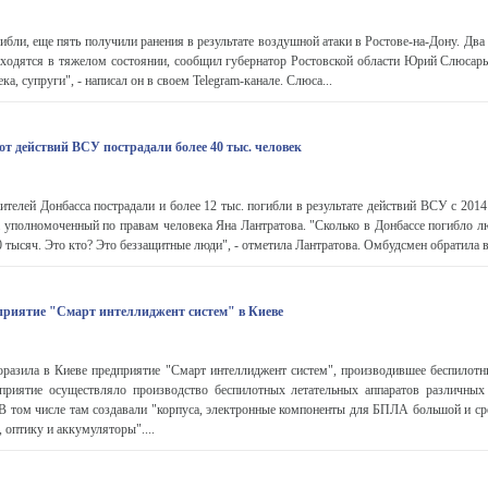
ибли, еще пять получили ранения в результате воздушной атаки в Ростове-на-Дону. Два
аходятся в тяжелом состоянии, сообщил губернатор Ростовской области Юрий Слюсарь.
ка, супруги", - написал он в своем Telegram-канале. Слюса...
а от действий ВСУ пострадали более 40 тыс. человек
телей Донбасса пострадали и более 12 тыс. погибли в результате действий ВСУ с 2014
 уполномоченный по правам человека Яна Лантратова. "Сколько в Донбассе погибло л
 тысяч. Это кто? Это беззащитные люди", - отметила Лантратова. Омбудсмен обратила в
риятие "Смарт интеллиджент систем" в Киеве
разила в Киеве предприятие "Смарт интеллиджент систем", производившее беспилотн
риятие осуществляло производство беспилотных летательных аппаратов различных
 том числе там создавали "корпуса, электронные компоненты для БПЛА большой и сре
 оптику и аккумуляторы"....