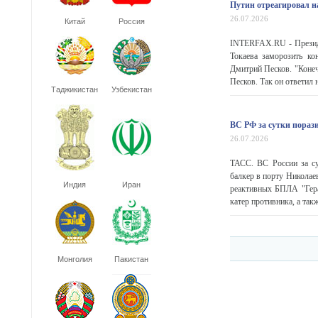
Путин отреагировал н
26.07.2026
Китай
Россия
INTERFAX.RU - Президе
Токаева заморозить ко
Дмитрий Песков. "Конеч
Песков. Так он ответил н
Таджикистан
Узбекистан
ВС РФ за сутки пораз
26.07.2026
ТАСС. ВС России за су
балкер в порту Николае
Индия
Иран
реактивных БПЛА "Гера
катер противника, а такж
Монголия
Пакистан