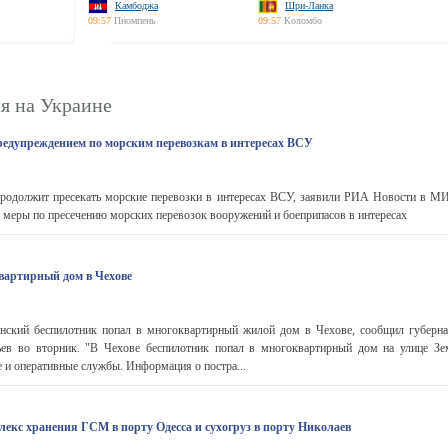
Камбоджа
Шри-Ланка
09:57
Пномпень
09:57
Коломбо
я на Украине
едупреждением по морским перевозкам в интересах ВСУ
родолжит пресекать морские перевозки в интересах ВСУ, заявили РИА Новости в 
меры по пресечению морских перевозок вооружений и боеприпасов в интересах
вартирный дом в Чехове
ский беспилотник попал в многоквартирный жилой дом в Чехове, сообщил губерна
ев во вторник. "В Чехове беспилотник попал в многоквартирный дом на улице Зе
е и оперативные службы. Информация о постра...
екс хранения ГСМ в порту Одесса и сухогруз в порту Николаев