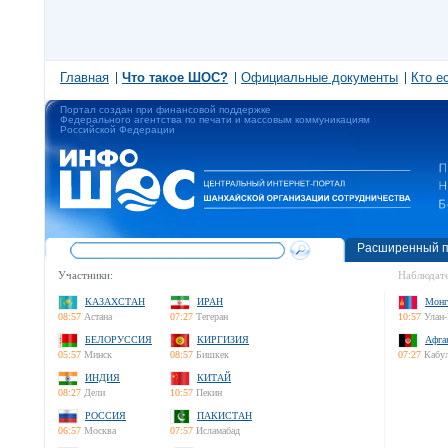
Главная
Что такое ШОС?
Официальные документы
Кто е
Портал создан при финансовой поддержке
Федерального агентства по печати и массовым коммуникациям
Российской Федерации
Расширенный п
Участники:
Наблюдате
КАЗАХСТАН
ИРАН
Монг
08:57
Астана
07:27
Тегеран
10:57
Улан-
БЕЛОРУССИЯ
КИРГИЗИЯ
Афга
05:57
Минск
08:57
Бишкек
07:27
Кабу
ИНДИЯ
КИТАЙ
08:27
Дели
10:57
Пекин
РОССИЯ
ПАКИСТАН
06:57
Москва
07:57
Исламабад