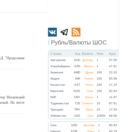
Рубль/Валюты ШОС
Страна
Код
Валюта
Ном.
Курс
МИД. "Продолжим
Австралия
AUD
Доллар
1
57.05
Азербайджан
AZN
Манат
1
47.61
Армения
AMD
Драм
100
22.10
Индия
INR
Рупия
100
85.08
Казахстан
KZT
Тенге
100
17.15
Киргизия
KGS
Сом
100
92.54
тор Московской
КНР
CNY
Юань
1
11.97
мской. На месте
Таджикистан
TJS
Сомони
10
87.61
Турецкая
TRY
Лира
10
17.03
Узбекистан
UZS
Сум
10000
68.08
Cша
USD
Доллар
1
80.93
Eвропа
EUR
Евро
1
93.19