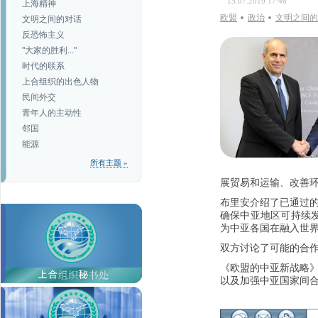
15.07.2019 17:46
上海精神
欧盟
政治
文明之间的
文明之间的对话
反恐怖主义
"大家的胜利..."
时代的联系
上合组织的出色人物
民间外交
青年人的主动性
邻国
能源
所有主题 »
展贸易和运输、改善
布里安介绍了已通过
确保中亚地区可持续
为中亚各国在融入世界
双方讨论了可能的合
《欧盟的中亚新战略
以及加强中亚国家间