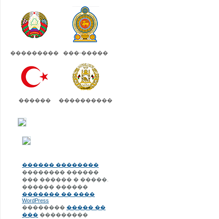
���������
���-�����
������
����������
������ ��������
�������� ������
��� ������ � �����.
������ ������
������� �� ����
WordPress
��������
����� ��
���
���������