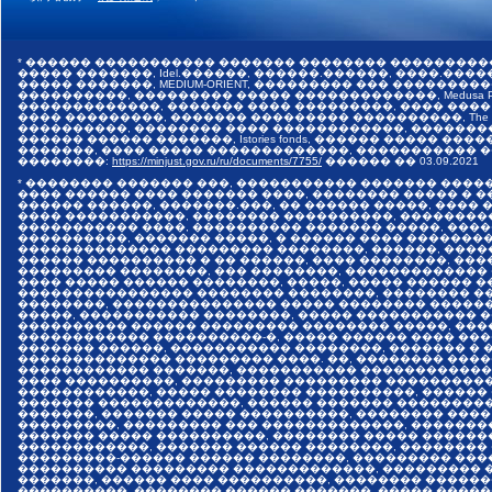
* ������ ����������� ������� �������� ���������
����� �������, Idel.������, ������.������, ����.������,
����� �������, MEDIUM-ORIENT, ��������� ��� �����
����������, ��������� ����� �������������, Medusa Pr
�������������, ������� ���� ���������, ���� ����
���� ���������, ������� ��������� ����������, The I
����������, �������� ���� ������������, �������
������ ������ �������, Istories fonds, ������ �����
�������, ���� ����� �������������, ����������� ���
��������:
https://minjust.gov.ru/ru/documents/7755/
������ ��
03.09.2021
* �������� ������� ���, ����������� ������� ����
���� ������ ���� ������� ����, �������� ����� � 
������ ������, �������.���, �� ������ �����, ����
���� �����������, �������� ����������, ��������
����������� ����, ���������� ������� �����, ���
����������, ������� �����, � ������ ���� �������
�������������� ��������� ��������, ������, ����
������ ���������� � �� ������, ���� ��������, ����
��������� ��������, ��� ��������, �������������
���� ����� ������ ��������, �����, ����� ������ 
���������������� �������� ��������, �������� ��
��������, ��������������� ����� �������� �����
�����, ����������� ��������, ����� ����������� 
���������� ������ ��������� �������� �����, ���
������������ ����������-�, ����� ������ ���� ���
������� ������, ����������� ��������, ������� � 
�������������� ��������� ����. ��, �������� ����
������������ �������, ����������� �������������
���� ����������, ��������� ��������� ����������
������������, ����� �������� ����������, ������
������� �������������, ������ ������� ���������
�������, ������� ����� ����������, �������� ����
���������, ��������� ��� �������������, �������
������� ����� ����������, �������� ����� ������
������������, ������� ������ ��������, ��������
���������-������ ������ ��������, ��������� ���
���������� ��������� �������������, ��������� �
�������, ������ ���� ����������, �������� ������
����������, �������� ������ �������, ����� �����