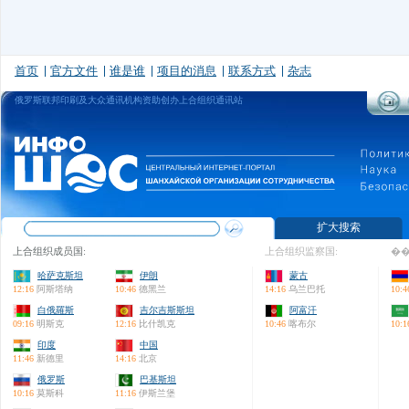
首页
官方文件
谁是谁
项目的消息
联系方式
杂志
俄罗斯联邦印刷及大众通讯机构资助创办上合组织通讯站
扩大搜索
上合组织成员国:
上合组织监察国:
��
哈萨克斯坦
伊朗
蒙古
12:16
阿斯塔纳
10:46
德黑兰
14:16
乌兰巴托
10:4
白俄羅斯
吉尔吉斯斯坦
阿富汗
09:16
明斯克
12:16
比什凯克
10:46
喀布尔
10:1
印度
中国
11:46
新德里
14:16
北京
俄罗斯
巴基斯坦
10:16
莫斯科
11:16
伊斯兰堡