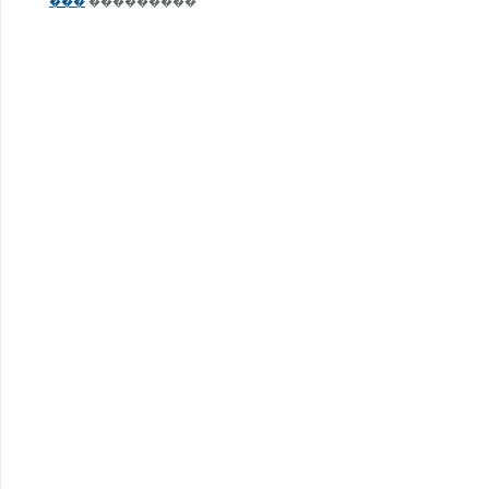
���
���������