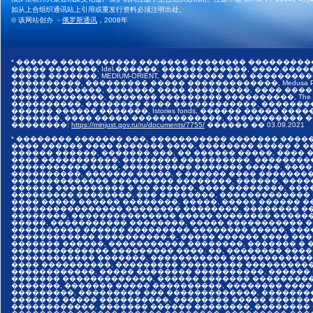
如从上合组织通讯站上引用或重发行资料必须注明出处。
© 该网站创办 －
俄罗斯通讯
，2008年
* ������ ����������� ������� �������� ���������
����� �������, Idel.������, ������.������, ����.������,
����� �������, MEDIUM-ORIENT, ��������� ��� �����
����������, ��������� ����� �������������, Medusa Pr
�������������, ������� ���� ���������, ���� ����
���� ���������, ������� ��������� ����������, The I
����������, �������� ���� ������������, �������
������ ������ �������, Istories fonds, ������ �����
�������, ���� ����� �������������, ����������� ���
��������:
https://minjust.gov.ru/ru/documents/7755/
������ ��
03.09.2021
* �������� ������� ���, ����������� ������� ����
���� ������ ���� ������� ����, �������� ����� � 
������ ������, �������.���, �� ������ �����, ����
���� �����������, �������� ����������, ��������
����������� ����, ���������� ������� �����, ���
����������, ������� �����, � ������ ���� �������
�������������� ��������� ��������, ������, ����
������ ���������� � �� ������, ���� ��������, ����
��������� ��������, ��� ��������, �������������
���� ����� ������ ��������, �����, ����� ������ 
���������������� �������� ��������, �������� ��
��������, ��������������� ����� �������� �����
�����, ����������� ��������, ����� ����������� 
���������� ������ ��������� �������� �����, ���
������������ ����������-�, ����� ������ ���� ���
������� ������, ����������� ��������, ������� � 
�������������� ��������� ����. ��, �������� ����
������������ �������, ����������� �������������
���� ����������, ��������� ��������� ����������
������������, ����� �������� ����������, ������
������� �������������, ������ ������� ���������
�������, ������� ����� ����������, �������� ����
���������, ��������� ��� �������������, �������
������� ����� ����������, �������� ����� ������
������������, ������� ������ ��������, ��������