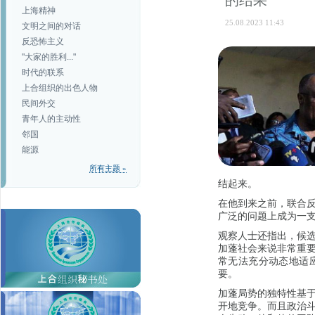
的结果
上海精神
25.08.2023 11:43
文明之间的对话
反恐怖主义
"大家的胜利..."
时代的联系
上合组织的出色人物
民间外交
青年人的主动性
邻国
能源
所有主题 »
结起来。
在他到来之前，联合
广泛的问题上成为一
观察人士还指出，候
加蓬社会来说非常重
常无法充分动态地适
要。
加蓬局势的独特性基
开地竞争。而且政治