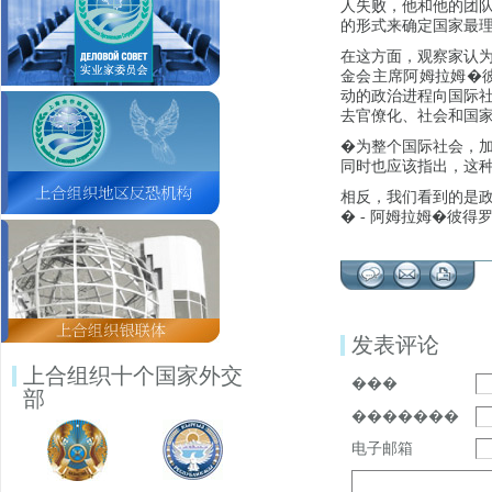
人失败，他和他的团
的形式来确定国家最
在这方面，观察家认
金会主席阿姆拉姆�彼得
动的政治进程向国际
去官僚化、社会和国
�为整个国际社会，
同时也应该指出，这
相反，我们看到的是
� - 阿姆拉姆�彼得
发表评论
上合组织十个国家外交
���
部
�������
电子邮箱