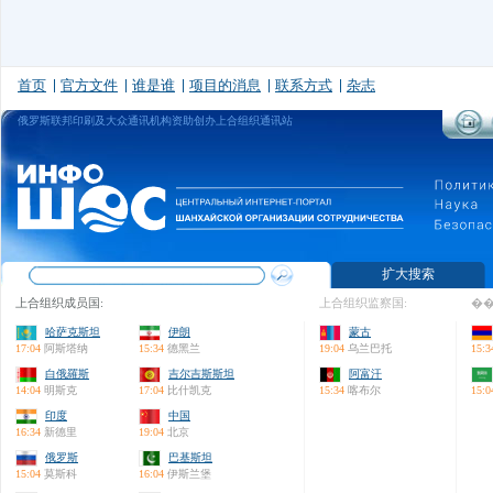
首页
官方文件
谁是谁
项目的消息
联系方式
杂志
俄罗斯联邦印刷及大众通讯机构资助创办上合组织通讯站
扩大搜索
上合组织成员国:
上合组织监察国:
��
哈萨克斯坦
伊朗
蒙古
17:04
阿斯塔纳
15:34
德黑兰
19:04
乌兰巴托
15:3
白俄羅斯
吉尔吉斯斯坦
阿富汗
14:04
明斯克
17:04
比什凯克
15:34
喀布尔
15:0
印度
中国
16:34
新德里
19:04
北京
俄罗斯
巴基斯坦
15:04
莫斯科
16:04
伊斯兰堡