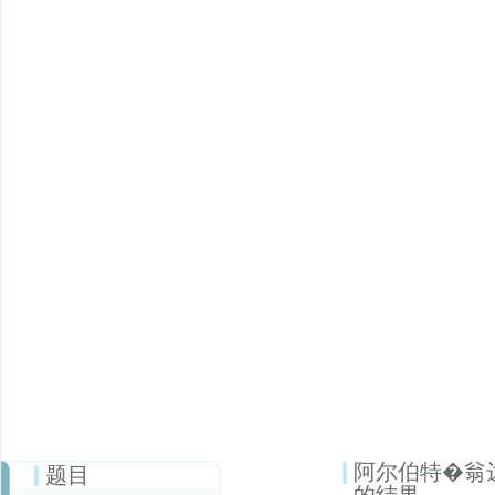
阿尔伯特�翁
题目