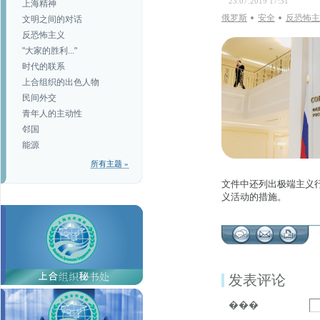
23.07.2019 17:31
上海精神
俄罗斯
安全
反恐怖主
文明之间的对话
反恐怖主义
"大家的胜利..."
时代的联系
上合组织的出色人物
民间外交
青年人的主动性
邻国
能源
所有主题 »
文件中还列出极端主义
义活动的措施。
发表评论
���