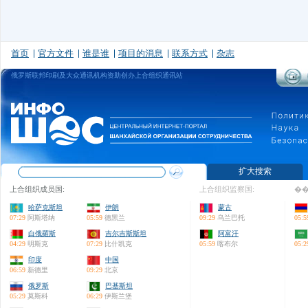
首页
官方文件
谁是谁
项目的消息
联系方式
杂志
俄罗斯联邦印刷及大众通讯机构资助创办上合组织通讯站
扩大搜索
上合组织成员国:
上合组织监察国:
��
哈萨克斯坦
伊朗
蒙古
07:29
阿斯塔纳
05:59
德黑兰
09:29
乌兰巴托
05:5
白俄羅斯
吉尔吉斯斯坦
阿富汗
04:29
明斯克
07:29
比什凯克
05:59
喀布尔
05:2
印度
中国
06:59
新德里
09:29
北京
俄罗斯
巴基斯坦
05:29
莫斯科
06:29
伊斯兰堡