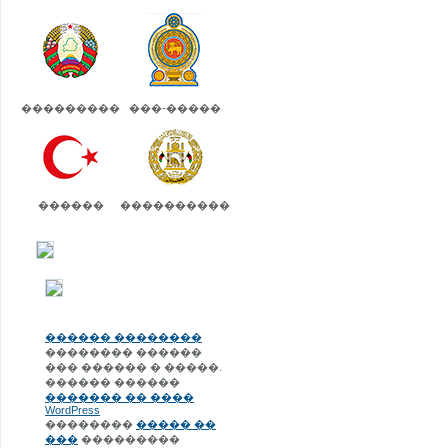
���������
���-�����
������
����������
������ ��������
�������� ������
��� ������ � �����.
������ ������
������� �� ����
WordPress
��������
����� ��
���
���������