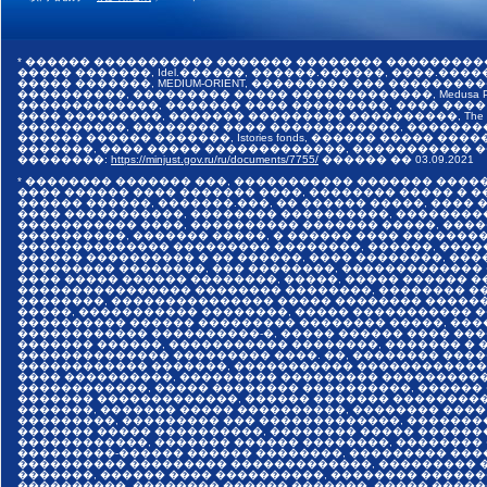
* ������ ����������� ������� �������� ���������
����� �������, Idel.������, ������.������, ����.������,
����� �������, MEDIUM-ORIENT, ��������� ��� �����
����������, ��������� ����� �������������, Medusa Pr
�������������, ������� ���� ���������, ���� ����
���� ���������, ������� ��������� ����������, The I
����������, �������� ���� ������������, �������
������ ������ �������, Istories fonds, ������ �����
�������, ���� ����� �������������, ����������� ���
��������:
https://minjust.gov.ru/ru/documents/7755/
������ ��
03.09.2021
* �������� ������� ���, ����������� ������� ����
���� ������ ���� ������� ����, �������� ����� � 
������ ������, �������.���, �� ������ �����, ����
���� �����������, �������� ����������, ��������
����������� ����, ���������� ������� �����, ���
����������, ������� �����, � ������ ���� �������
�������������� ��������� ��������, ������, ����
������ ���������� � �� ������, ���� ��������, ����
��������� ��������, ��� ��������, �������������
���� ����� ������ ��������, �����, ����� ������ 
���������������� �������� ��������, �������� ��
��������, ��������������� ����� �������� �����
�����, ����������� ��������, ����� ����������� 
���������� ������ ��������� �������� �����, ���
������������ ����������-�, ����� ������ ���� ���
������� ������, ����������� ��������, ������� � 
�������������� ��������� ����. ��, �������� ����
������������ �������, ����������� �������������
���� ����������, ��������� ��������� ����������
������������, ����� �������� ����������, ������
������� �������������, ������ ������� ���������
�������, ������� ����� ����������, �������� ����
���������, ��������� ��� �������������, �������
������� ����� ����������, �������� ����� ������
������������, ������� ������ ��������, ��������
���������-������ ������ ��������, ��������� ���
���������� ��������� �������������, ��������� �
�������, ������ ���� ����������, �������� ������
����������, �������� ������ �������, ����� �����