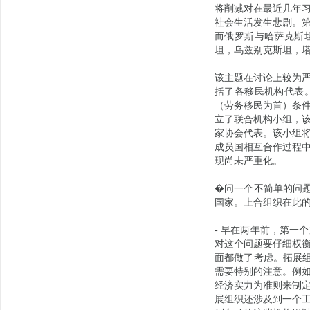
将削减对在最近几年
社会生活发生悲剧。
而俄罗斯与哈萨克斯
坦，乌兹别克斯坦，
该主题在讨论上较为
括了各移民机构代表
（劳务移民为首）条
立了联合机构小组，
家协会代表。该小组
成员国相互合作过程
现尚未严重化。
�问一个不简单的问题
国家。上合组织在此
- 早在两年前，第一
对这个问题要仔细权
面都做了考虑。拓展组
需要特别的注意。例
经济实力为准则来制
展组织还涉及到一个