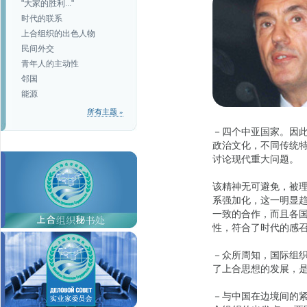
"大家的胜利..."
时代的联系
上合组织的出色人物
民间外交
青年人的主动性
邻国
能源
所有主题 »
－四个中亚国家。因
政治文化，不同传统
讨论现代重大问题。
该精神无可避免，被
系强加化，这一明显
一致的合作，而且各
性，符合了时代的感
－众所周知，国际组
了上合思想的发展，
－与中国在边境间的