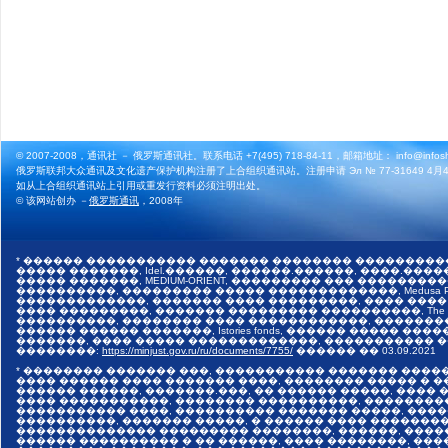
© 2007-2008，通讯社 － 俄罗斯通讯社。联系电话 +7(495) 718-84-11，邮箱地址： info@infosho
俄罗斯联邦大众通讯及文化遗产保护机构注册了上合组织通讯站。注册申请 Эл № 77-31649 4月4
如从上合组织通讯站上引用或重发行资料必须注明出处。
© 该网站创办 －
俄罗斯通讯
，2008年
* ������ ����������� ������� �������� ���������
����� �������, Idel.������, ������.������, ����.������,
����� �������, MEDIUM-ORIENT, ��������� ��� �����
����������, ��������� ����� �������������, Medusa Pr
�������������, ������� ���� ���������, ���� ����
���� ���������, ������� ��������� ����������, The I
����������, �������� ���� ������������, �������
������ ������ �������, Istories fonds, ������ �����
�������, ���� ����� �������������, ����������� ���
��������:
https://minjust.gov.ru/ru/documents/7755/
������ ��
03.09.2021
* �������� ������� ���, ����������� ������� ����
���� ������ ���� ������� ����, �������� ����� � 
������ ������, �������.���, �� ������ �����, ����
���� �����������, �������� ����������, ��������
����������� ����, ���������� ������� �����, ���
����������, ������� �����, � ������ ���� �������
�������������� ��������� ��������, ������, ����
������ ���������� � �� ������, ���� ��������, ����