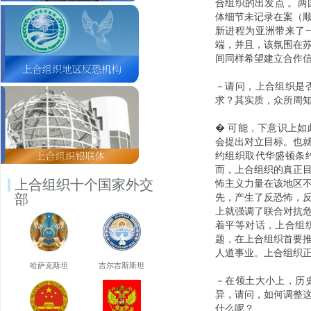
合组织的出发点 。
体细节未记录在案（
新进程为亚洲带来了
端，并且，该氛围在
间同样希望建立合作
－请问，上合组织是
求？其实质，众所周
� 可能，下意识上
会提出对立目标。也
约组织取代华盛顿条
而，上合组织的真正
上合组织十个国家外交
怖主义力量在该地区
部
先，产生了反恐怖，
上就强调了联合对抗
着平等对话，上合组
题，在上合组织首要
人道事业。上合组织
哈萨克斯坦
吉尔吉斯斯坦
－在领土大小上，历
异，请问，如何调整
什么呢？