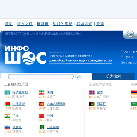
首页
官方文件
谁是谁
项目的消息
联系方式
杂志
俄罗斯联邦印刷及大众通讯机构资助创办上合组织通讯站
扩大搜索
上合组织成员国:
上合组织监察国:
��
哈萨克斯坦
伊朗
蒙古
16:55
阿斯塔纳
15:25
德黑兰
18:55
乌兰巴托
15:2
白俄羅斯
吉尔吉斯斯坦
阿富汗
13:55
明斯克
16:55
比什凯克
15:25
喀布尔
14:5
印度
中国
16:25
新德里
18:55
北京
俄罗斯
巴基斯坦
14:55
莫斯科
15:55
伊斯兰堡