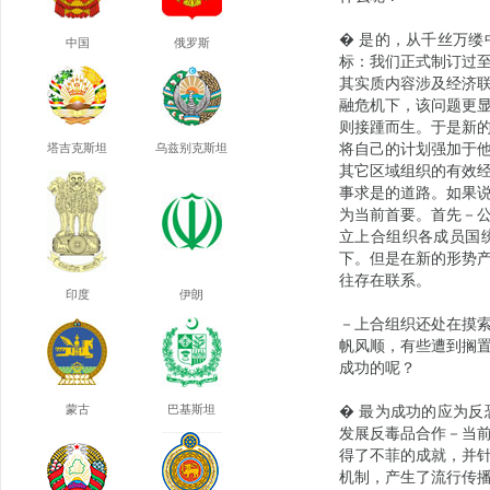
� 是的，从千丝万
中国
俄罗斯
标：我们正式制订过至
其实质内容涉及经济
融危机下，该问题更
则接踵而生。于是新
塔吉克斯坦
乌兹别克斯坦
将自己的计划强加于
其它区域组织的有效
事求是的道路。如果
为当前首要。首先－
立上合组织各成员国
下。但是在新的形势
往存在联系。
印度
伊朗
－上合组织还处在摸
帆风顺，有些遭到搁
成功的呢？
蒙古
巴基斯坦
� 最为成功的应为
发展反毒品合作－当
得了不菲的成就，并
机制，产生了流行传