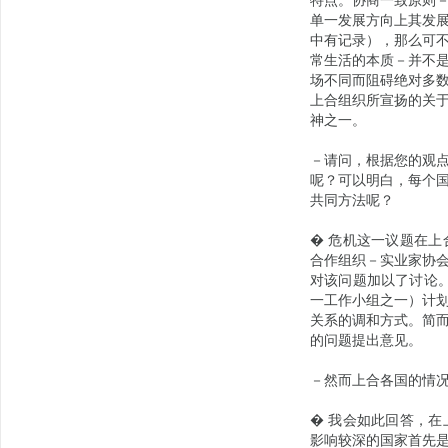
特点。协商一致原则
单一发展方向上其发
中有记录），那么可
常生活的本质－并不
场不同而阻碍绝对多
上合组织所宣扬的关
神之一。
－请问，根据您的观
呢？可以明白，每个
共同方法呢？
� 危机这一议题在
合作组织－实业家协
对该问题加以了讨论
一工作小组之一）计
关系的调和方式。简
的问题提出意见。
－然而上合各国的情
� 我会如此回答，
影响较深的国家首先