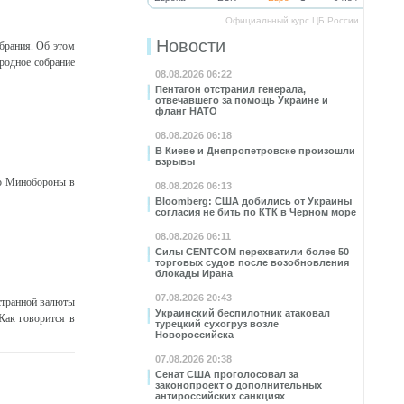
Официальный курс ЦБ России
Новости
брания. Об этом
ародное собрание
08.08.2026 06:22
Пентагон отстранил генерала,
отвечавшего за помощь Украине и
фланг НАТО
08.08.2026 06:18
В Киеве и Днепропетровске произошли
взрывы
ло Минобороны в
08.08.2026 06:13
Bloomberg: США добились от Украины
согласия не бить по КТК в Черном море
08.08.2026 06:11
Силы CENTCOM перехватили более 50
торговых судов после возобновления
блокады Ирана
07.08.2026 20:43
странной валюты
Украинский беспилотник атаковал
 Как говорится в
турецкий сухогруз возле
Новороссийска
07.08.2026 20:38
Сенат США проголосовал за
законопроект о дополнительных
антироссийских санкциях