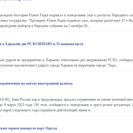
езидент Болгарии Румен Радев подписал в понедельник указ о роспуске Народного со
главы государства. "Президент Румен Радев подписал указ, которым распускает 47-е Н
т проведение выборов в Народное собрание на 2 октября 20...
и в Харькове две РСЗО HIMARS и 53 националиста
ным ударом по предприятию в Харькове уничтожили две американские РСЗО, сообщи
 результате высокоточного удара в городе Харьков на территории завода "Укра...
ограничения на снятие иностранной валюты
.RU, Банк России, как и предупреждал, продлил ограничения на снятие наличной ино
до 9 марта 2023 года. Об этом сообщается в понедельник в пресс-релизе регулятора.
до марта следующего года сохранится действующий лимит н...
нским зерном покинуло порт Одессы