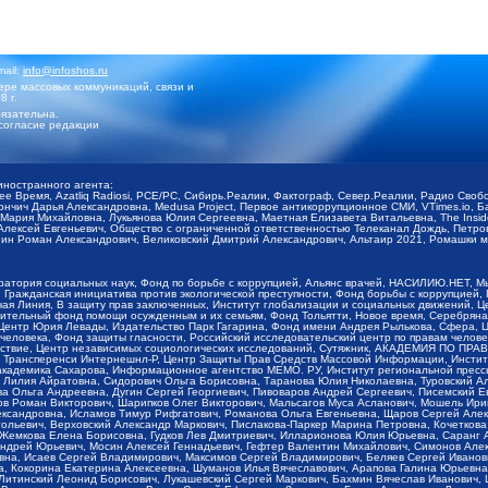
mail:
info@infoshos.ru
ре массовых коммуникаций, связи и
8 г.
язательна.
согласие редакции
иностранного агента:
щее Время, Azatliq Radiosi, PCE/PC, Сибирь.Реалии, Фактограф, Север.Реалии, Радио Св
ончич Дарья Александровна, Medusa Project, Первое антикоррупционное СМИ, VTimes.io, 
ария Михайловна, Лукьянова Юлия Сергеевна, Маетная Елизавета Витальевна, The Insid
ексей Евгеньевич, Общество с ограниченной ответственностью Телеканал Дождь, Петров 
н Роман Александрович, Великовский Дмитрий Александрович, Альтаир 2021, Ромашки мо
оратория социальных наук, Фонд по борьбе с коррупцией, Альянс врачей, НАСИЛИЮ.НЕТ, 
Гражданская инициатива против экологической преступности, Фонд борьбы с коррупцией,
чая Линия, В защиту прав заключенных, Институт глобализации и социальных движений,
тельный фонд помощи осужденным и их семьям, Фонд Тольятти, Новое время, Серебряная т
Центр Юрия Левады, Издательство Парк Гагарина, Фонд имени Андрея Рылькова, Сфера, 
еловека, Фонд защиты гласности, Российский исследовательский центр по правам челове
йствие, Центр независимых социологических исследований, Сутяжник, АКАДЕМИЯ ПО ПР
р Трансперенси Интернешнл-Р, Центр Защиты Прав Средств Массовой Информации, Институ
 академика Сахарова, Информационное агентство МЕМО. РУ, Институт региональной пресс
Лилия Айратовна, Сидорович Ольга Борисовна, Таранова Юлия Николаевна, Туровский Ал
а Ольга Андреевна, Дугин Сергей Георгиевич, Пивоваров Андрей Сергеевич, Писемский Е
в Роман Викторович, Шарипков Олег Викторович, Мальсагов Муса Асланович, Мошель Ири
ександровна, Исламов Тимур Рифгатович, Романова Ольга Евгеньевна, Щаров Сергей Але
льевич, Верховский Александр Маркович, Пислакова-Паркер Марина Петровна, Кочеткова
, Жемкова Елена Борисовна, Гудков Лев Дмитриевич, Илларионова Юлия Юрьевна, Саранг
Андрей Юрьевич, Мосин Алексей Геннадьевич, Гефтер Валентин Михайлович, Симонов Але
а, Исаев Сергей Владимирович, Максимов Сергей Владимирович, Беляев Сергей Иванович
 Кокорина Екатерина Алексеевна, Шуманов Илья Вячеславович, Арапова Галина Юрьевна
Литинский Леонид Борисович, Лукашевский Сергей Маркович, Бахмин Вячеслав Иванович,