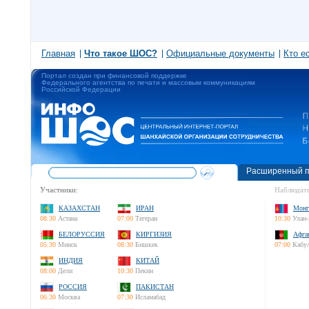
Главная
Что такое ШОС?
Официальные документы
Кто е
Портал создан при финансовой поддержке
Федерального агентства по печати и массовым коммуникациям
Российской Федерации
Расширенный п
Участники:
Наблюдате
КАЗАХСТАН
ИРАН
Монг
08:30
Астана
07:00
Тегеран
10:30
Улан-
БЕЛОРУССИЯ
КИРГИЗИЯ
Афга
05:30
Минск
08:30
Бишкек
07:00
Кабу
ИНДИЯ
КИТАЙ
08:00
Дели
10:30
Пекин
РОССИЯ
ПАКИСТАН
06:30
Москва
07:30
Исламабад