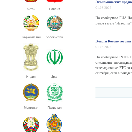
Экономических предпо
01.08.2022
Китай
Россия
По сообщению РИА Ново
Белов газете "Известия".
Таджикистан
Узбекистан
Власти Косово готовы 
01.08.2022
По сообщению INTERFAX
отношении автовладел
телерадиоканал РТС со 
сентября, если в понеде
Индия
Иран
Монголия
Пакистан