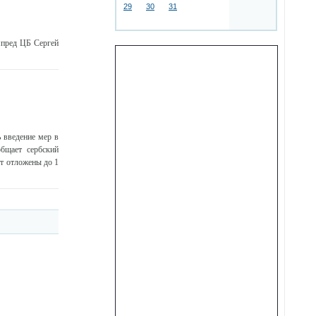
29
30
31
мпред ЦБ Сергей
 введение мер в
бщает сербский
ут отложены до 1