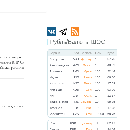
Рубль/Валюты ШОС
Страна
Код
Валюта
Ном.
Курс
ел переговоры с
Австралия
AUD
Доллар
1
57.75
седатель КНР Си
Азербайджан
AZN
Манат
1
48.33
й план развития
Армения
AMD
Драм
100
22.44
Индия
INR
Рупия
100
86.30
Казахстан
KZT
Тенге
100
17.58
Киргизия
KGS
Сом
100
93.96
КНР
CNY
Юань
1
12.17
Таджикистан
TJS
Сомони
10
88.85
нтроля ядерного
Турецкая
TRY
Лира
10
17.28
Узбекистан
UZS
Сум
10000
68.75
Cша
USD
Доллар
1
82.17
Eвропа
EUR
Евро
1
94.84