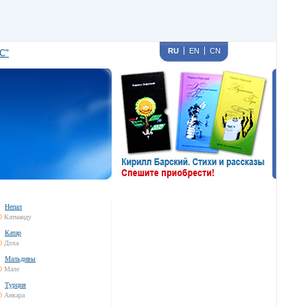
RU
EN
CN
С"
Непал
0
Катманду
Катар
0
Доха
Мальдивы
0
Мале
Турция
0
Анкара