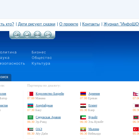
сть кто?
Дети рисуют сказки
О проекте
Контакты
Журнал "ИнфоШО
оиск
ли:
Партнеры по диалогу:
олия
Королевство Бахрейн
Армения
Батор
07:00
Манама
07:00
Ереван
07:0
нистан
Азербайджан
Египет
л
07:30
Баку
05:30
Каир
06:3
Саудовская Аравия
Кувейт
06:30
Эр-Рияд
06:30
Эль-Кувейт
06:3
ОАЭ
Мьянма
06:30
Абу-Даби
06:30
Нейпьидо
05:3