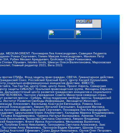
обода, MEDIUM-ORIENT, Пономарев Лев Александрович, Савицкая Людмила
Баданин Роман Сергеевич, Гликин Максим Александрович, Маняхин Петр
er SIA, Рубин Михаил Аркадьевич, Гройсман Софья Романовна,
Степан Юрьевич, Istories fonds, Шмагун Олеся Валентиновна, Мароховская
нолит, Главный редактор 2021, Вега 2021
Мы против СПИДа, Фонд защиты прав граждан, СВЕЧА, Гуманитарное действие,
 Гражданский Союз, Российский Красный Крест, Центр Хасдей Ерушалаим,
 Центр социально-информационных инициатив Действие, ВМЕСТЕ,
айга, Так-Так-Так, центр Сова, центр Анна, Проект Апрель, Самарская
Центр защиты СИБАЛЬТ, Уральская правозащитная группа, Женщины Евразии,
ка, Дальневосточный центр развития гражданских инициатив и социального
АВАМ ЧЕЛОВЕКА, Частное учреждение Совета Министров северных стран,
т развития прессы - Сибирь, Фонд поддержки свободы прессы, Гражданский
ы, Институт Развития Свободы Информации, Экозащита!-Женсовет,
ександр Алексеевич, Васильева Анастасия Евгеньевна, Ривина Анна
вгений Александрович, Аверин Виталий Евгеньевич, Барахоев Магомед
на Ароновна, Шведов Григорий Сергеевич, Пономарев Лев Александрович,
ксадрович, Цирульников Борис Альбертович, Халидова Марина Владимировна,
 Татьяна Владимировна, Чуркина Наталья Валерьевна, Акимова Татьяна
 Анна Васильевна, Захарова Светлана Сергеевна, Аверин Владимир
ксей Кириллович, Флиге Ирина Анатольевна, Мельникова Валентина
, Голубева Елена Николаевна, Ганнушкина Светлана Алексеевна, Закс
, Пастухова Анна Яковлевна, Прохоров Вадим Юрьевич, Шахова Елена
 Шабад Анатолий Ефимович, Сухих Дарья Николаевна, Орлов Олег Петрович,