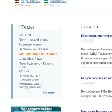
ТАДЖИКИСТАН
УЗБЕКИСТАН
07:30
Душанбе
07:30
Ташкент
Статьи
Темы
Санкции
Переговоры министро
Политический диалог
01.08.2022
Военные учения
Неспокойный Кавказ
По сообщению Синьхуа,
главой МИД Таджикиста
Спецоперация на Украине
Цзиньпин и президент Т
Шанхайский дух
двусторонних отношений.
Игры Будущего - Казань
2024
Туризм
Чрезвычайные
Байден надеется на в
происшествия
01.08.2022
Международное
сотрудничество
По сообщению РИА Новос
Все темы »
вооружения. Об этом г
Президент Болгарии р