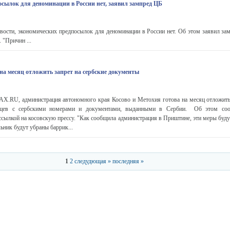
сылок для деноминации в России нет, заявил зампред ЦБ
сти, экономических предпосылок для деноминации в России нет. Об этом заявил за
 "Причин ...
на месяц отложить запрет на сербские документы
.RU, администрация автономного края Косово и Метохия готова на месяц отложить
ьцев с сербскими номерами и документами, выданными в Сербии. Об этом соо
ссылкой на косовскую прессу. "Как сообщила администрация в Приштине, эти меры буд
льник будут убраны баррик...
1
2
следудющая »
последняя »