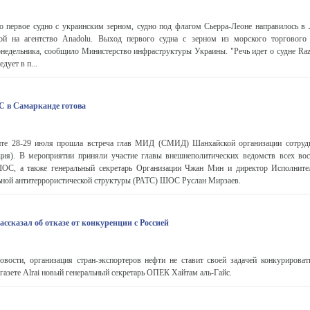
 первое судно с украинским зерном, судно под флагом Сьерра-Леоне направилось в 
ой на агентство Anadolu. Выход первого судна с зерном из морского торгового 
онедельника, сообщило Министерство инфраструктуры Украины. "Речь идет о судне Raz
дует в п...
 в Самарканде готова
те 28-29 июля прошла встреча глав МИД (СМИД) Шанхайской организации сотруд
ция). В мероприятии приняли участие главы внешнеполитических ведомств всех вос
ОС, а также генеральный секретарь Организации Чжан Мин и директор Исполнител
ьной антитеррористической структуры (РАТС) ШОС Руслан Мирзаев.
ссказал об отказе от конкуренции с Россией
сти, организация стран-экспортеров нефти не ставит своей задачей конкурироват
 газете Alrai новый генеральный секретарь ОПЕК Хайтам аль-Гайс.