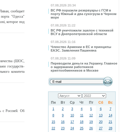
07.08.2026 20:34
ВС РФ поразили резервуары с ГСМ в
Ливан, сообщает
порту Южный и два сухогруза в Черном
порта "Одесса"
море
oni, которое под
07.08.2026 11:22
ВС РФ уничтожили эшелон с техникой
ВСУ в Днепропетровской области
07.08.2026 11:16
Членство Армении в ЕС и принципы
ЕАЭС. Заявления Пашиняна
07.08.2026 11:09
ничества (ШОС,
Переводили деньги на Украину. Главное
ьми государств-
о задержании работников
криптообменников в Москве
ьного комитета
Пн
Вт
Ср
Чт
Пт
Сб
Вс
1
2
3
4
5
6
7
ь с Россией. Об
8
9
10
11
12
13
14
15
16
17
18
19
20
21
22
23
24
25
26
27
28