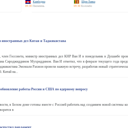
Камбоджа
Шри-Ланка
09:30
Пномпень
09:30
Коломбо
в иностранных дел Китая и Таджикистана
 член Госсовета, министр иностранных дел КНР Ван И в понедельник в Душанбе пров
на Сироджиддином Мухриддином. Ван И отметил, что в феврале текущего года пред
аджикистана Эмомали Рахмон провели важную встречу, разработав новый стратегически
 Китай на...
озобновление работы России и США по ядерному вопросу
ти, в Белом доме готовы вместе с Россией работать над созданием новой системы ко
оворится в
аспустил парламент