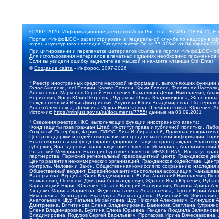
© 2007-2026, Информационное агентство ИнфоРос. Тел.: +7 495 718-84-11, E-
Портал «ИнфоШОС» зарегистрирован в Федеральной службе по надзору в сфе
охраны культурного наследия. Свидетельство Эл № 77-31649 от 04 апреля 200
При цитировании и перепечатке материалов ссылка на портал «ИнфоШОС» об
Для использования материалов в печатных изданиях необходимо письменное 
Если вы увидели ошибку, выделите ее мышкой и нажмите клавиши Ctrl+Enter
©
Создание сайта
- Инфорос, 2007-2026
* Реестр иностранных средств массовой информации, выполняющих функции 
Голос Америки, Idel.Реалии, Кавказ.Реалии, Крым.Реалии, Телеканал Настоя
Алексеевна, Маркелов Сергей Евгеньевич, Камалягин Денис Николаевич, Апах
Борисович, Ярош Юлия Петровна, Чуракова Ольга Владимировна, Железнова М
Рождественский Илья Дмитриевич, Апухтина Юлия Владимировна, Постернак Ал
Алеся Алексеевна, Долинина Ирина Николаевна, Шлейнов Роман Юрьевич, Ани
Источник:
https://minjust.gov.ru/ru/documents/7755/
данные на
03.09.2021
* Сведения реестра НКО, выполняющих функции иностранного агента:
Фонд защиты прав граждан Штаб, Институт права и публичной политики, Лаб
Открытый Петербург, Феникс ПЛЮС, Лига Избирателей, Правовая инициатива, 
Центр поддержки и содействия развитию средств массовой информации, Горя
Благотворительный фонд охраны здоровья и защиты прав граждан, Благотвори
губерния, Эра здоровья, правозащитное общество Мемориал, Аналитический 
Рязанский Мемориал, Екатеринбургское общество МЕМОРИАЛ, Институт прав ч
партнерства, Пермский региональный правозащитный центр, Гражданское де
Центр развития некоммерческих организаций, Гражданское содействие, Цент
контроль, Человек и Закон, Общественная комиссия по сохранению наследия
Общественный вердикт, Евразийская антимонопольная ассоциация, Чанышева 
Валерьевна, Бурдина Юлия Владимировна, Бойко Анатолий Николаевич, Гусев
Бекханович, Шевченко Дмитрий Александрович, Жданов Иван Юрьевич, Рубано
Каргалицкий Борис Юльевич, Созаев Валерий Валерьевич, Исакова Ирина Ал
Людевиг Марина Зариевна, Федотова Галина Анатольевна, Паутов Юрий Анато
Николаевна, Золотарева Екатерина Александровна, Рачинский Ян Збигневич
Анатольевич, Щур Татьяна Михайловна, Щур Николай Алексеевич, Блинушов 
Дмитриевна, Вититинова Елена Владимировна, Баженова Светлана Куприяновн
Елена Владимировна, Буртина Елена Юрьевна, Гендель Людмила Залмановна,
Владимировна, Подузов Сергей Васильевич, Протасова Ирина Вячеславовна, 