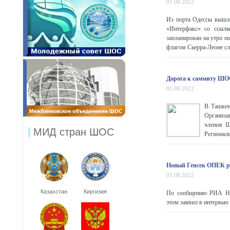
01.08.2022
Из порта Одессы вышло
«Интерфакс» со ссылк
запланирован на утро п
флагом Сьерра-Леоне сле
Дорога к саммиту ШОС
01.08.2022
В Ташкен
Организа
членов Ш
МИД стран ШОС
Регионал
Новый Генсек ОПЕК ра
01.08.2022
Казахстан
Киргизия
По сообщению РИА Ново
этом заявил в интервью