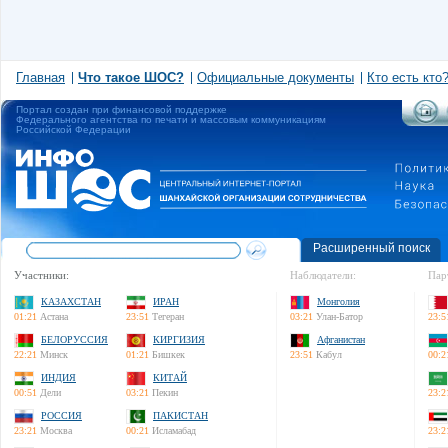
Главная
Что такое ШОС?
Официальные документы
Кто есть кто
Портал создан при финансовой поддержке
Федерального агентства по печати и массовым коммуникациям
Российской Федерации
Расширенный поиск
Участники:
Наблюдатели:
Пар
КАЗАХСТАН
ИРАН
Монголия
01:21
Астана
23:51
Тегеран
03:21
Улан-Батор
23:5
БЕЛОРУССИЯ
КИРГИЗИЯ
Афганистан
22:21
Минск
01:21
Бишкек
23:51
Кабул
00:2
ИНДИЯ
КИТАЙ
00:51
Дели
03:21
Пекин
23:2
РОССИЯ
ПАКИСТАН
23:21
Москва
00:21
Исламабад
23:2