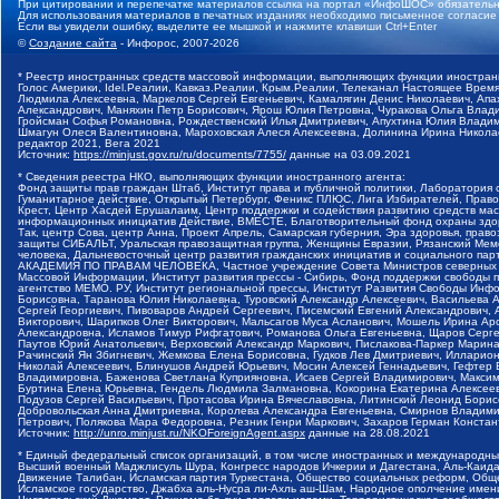
При цитировании и перепечатке материалов ссылка на портал «ИнфоШОС» обязательн
Для использования материалов в печатных изданиях необходимо письменное согласие
Если вы увидели ошибку, выделите ее мышкой и нажмите клавиши Ctrl+Enter
©
Создание сайта
- Инфорос, 2007-2026
* Реестр иностранных средств массовой информации, выполняющих функции иностранн
Голос Америки, Idel.Реалии, Кавказ.Реалии, Крым.Реалии, Телеканал Настоящее Время
Людмила Алексеевна, Маркелов Сергей Евгеньевич, Камалягин Денис Николаевич, Апах
Александрович, Маняхин Петр Борисович, Ярош Юлия Петровна, Чуракова Ольга Влади
Гройсман Софья Романовна, Рождественский Илья Дмитриевич, Апухтина Юлия Владимир
Шмагун Олеся Валентиновна, Мароховская Алеся Алексеевна, Долинина Ирина Никола
редактор 2021, Вега 2021
Источник:
https://minjust.gov.ru/ru/documents/7755/
данные на
03.09.2021
* Сведения реестра НКО, выполняющих функции иностранного агента:
Фонд защиты прав граждан Штаб, Институт права и публичной политики, Лаборатория
Гуманитарное действие, Открытый Петербург, Феникс ПЛЮС, Лига Избирателей, Правов
Крест, Центр Хасдей Ерушалаим, Центр поддержки и содействия развитию средств мас
информационных инициатив Действие, ВМЕСТЕ, Благотворительный фонд охраны здоров
Так, центр Сова, центр Анна, Проект Апрель, Самарская губерния, Эра здоровья, пр
защиты СИБАЛЬТ, Уральская правозащитная группа, Женщины Евразии, Рязанский Мемо
человека, Дальневосточный центр развития гражданских инициатив и социального пар
АКАДЕМИЯ ПО ПРАВАМ ЧЕЛОВЕКА, Частное учреждение Совета Министров северных стр
Массовой Информации, Институт развития прессы - Сибирь, Фонд поддержки свободы 
агентство МЕМО. РУ, Институт региональной прессы, Институт Развития Свободы Инф
Борисовна, Таранова Юлия Николаевна, Туровский Александр Алексеевич, Васильева 
Сергей Георгиевич, Пивоваров Андрей Сергеевич, Писемский Евгений Александрович,
Викторович, Шарипков Олег Викторович, Мальсагов Муса Асланович, Мошель Ирина Ар
Александровна, Исламов Тимур Рифгатович, Романова Ольга Евгеньевна, Щаров Серг
Паутов Юрий Анатольевич, Верховский Александр Маркович, Пислакова-Паркер Марина
Рачинский Ян Збигневич, Жемкова Елена Борисовна, Гудков Лев Дмитриевич, Иллари
Николай Алексеевич, Блинушов Андрей Юрьевич, Мосин Алексей Геннадьевич, Гефтер
Владимировна, Баженова Светлана Куприяновна, Исаев Сергей Владимирович, Максим
Буртина Елена Юрьевна, Гендель Людмила Залмановна, Кокорина Екатерина Алексеев
Подузов Сергей Васильевич, Протасова Ирина Вячеславовна, Литинский Леонид Борис
Добровольская Анна Дмитриевна, Королева Александра Евгеньевна, Смирнов Владими
Петрович, Полякова Мара Федоровна, Резник Генри Маркович, Захаров Герман Конста
Источник:
http://unro.minjust.ru/NKOForeignAgent.aspx
данные на
28.08.2021
* Единый федеральный список организаций, в том числе иностранных и международны
Высший военный Маджлисуль Шура, Конгресс народов Ичкерии и Дагестана, Аль-Каида, 
Движение Талибан, Исламская партия Туркестана, Общество социальных реформ, Общес
Исламское государство, Джабха аль-Нусра ли-Ахль аш-Шам, Народное ополчение имен