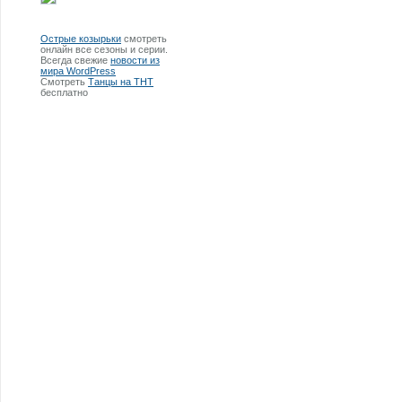
Острые козырьки
смотреть
онлайн все сезоны и серии.
Всегда свежие
новости из
мира WordPress
Смотреть
Танцы на ТНТ
бесплатно