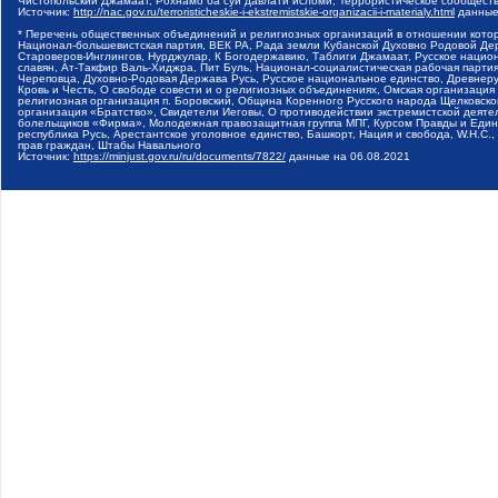
Чистопольский Джамаат, Рохнамо ба суи давлати исломи, Террористическое сообщест
Источник:
http://nac.gov.ru/terroristicheskie-i-ekstremistskie-organizacii-i-materialy.html
данные
* Перечень общественных объединений и религиозных организаций в отношении котор
Национал-большевистская партия, ВЕК РА, Рада земли Кубанской Духовно Родовой Де
Староверов-Инглингов, Нурджулар, К Богодержавию, Таблиги Джамаат, Русское наци
славян, Ат-Такфир Валь-Хиджра, Пит Буль, Национал-социалистическая рабочая парт
Череповца, Духовно-Родовая Держава Русь, Русское национальное единство, Древнер
Кровь и Честь, О свободе совести и о религиозных объединениях, Омская организаци
религиозная организация п. Боровский, Община Коренного Русского народа Щелковског
организация «Братство», Свидетели Иеговы, О противодействии экстремистской деяте
болельщиков «Фирма», Молодежная правозащитная группа МПГ, Курсом Правды и Единен
республика Русь, Арестантское уголовное единство, Башкорт, Нация и свобода, W.H.С
прав граждан, Штабы Навального
Источник:
https://minjust.gov.ru/ru/documents/7822/
данные на
06.08.2021