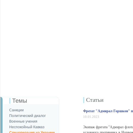
Статьи
Темы
Санкции
Фрегат "Адмирал Горшков" пр
Политический диалог
10.01.2023
Военные учения
Неспокойный Кавказ
Экипаж фрегата "Адмирал флота
условного противника в Норвеж
Спецоперация на Украине