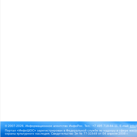
© 2007-2026, Информационное агентство ИнфоРос. Тел.: +7 495 718-84-11, E-mail:
info
Портал «ИнфоШОС» зарегистрирован в Федеральной службе по надзору в сфере массо
охраны культурного наследия. Свидетельство Эл № 77-31649 от 04 апреля 2008 г.