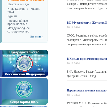
Башира", - приводит агентство 
Шанхайский дух
Сам Башир сообщил, что будет за
Игры Будущего - Казань
2024
Туризм
Чрезвычайные
ВС РФ освободили Желтое в 
происшествия
10.12.2024
Международное
сотрудничество
ТАСС. Российские войска освоб
Все темы »
сообщили в Минобороны РФ. В в
подразделений группировки войск
В Кремле прокомментировали 
10.12.2024
РИА Новости. Башар Асад лично
Дмитрий Песков. "Уход
Израильские военные находятс
10.12.2024
INTERFAX.RU - Израильская брон