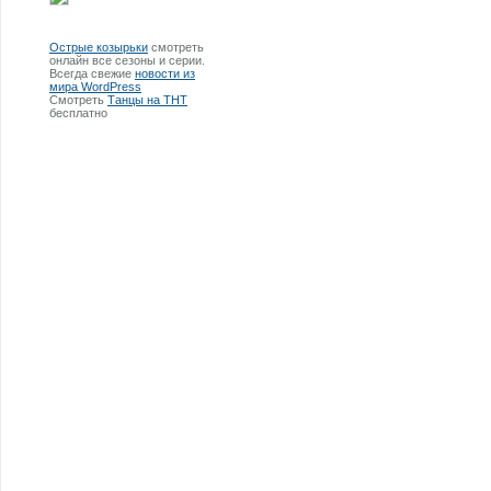
Острые козырьки
смотреть
онлайн все сезоны и серии.
Всегда свежие
новости из
мира WordPress
Смотреть
Танцы на ТНТ
бесплатно