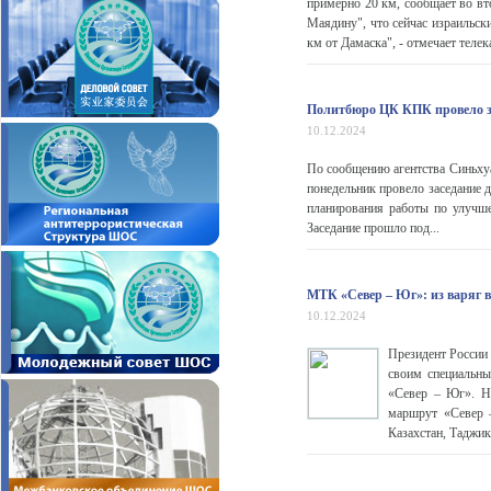
примерно 20 км, сообщает во вт
Маядину", что сейчас израильск
км от Дамаска", - отмечает телек
Политбюро ЦК КПК провело зас
10.12.2024
По сообщению агентства Синьху
понедельник провело заседание д
планирования работы по улучше
Заседание прошло под...
МТК «Север – Юг»: из варяг 
10.12.2024
Президент России
своим специальны
«Север – Юг». Не
маршрут «Север –
Казахстан, Таджик