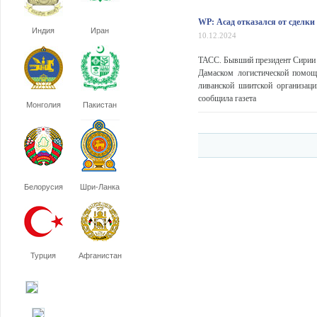
WP: Асад отказался от сделки
Индия
Иран
10.12.2024
ТАСС. Бывший президент Сирии 
Дамаском логистической помощ
ливанской шиитской организац
сообщила газета
Монголия
Пакистан
Белорусия
Шри-Ланка
Турция
Афганистан