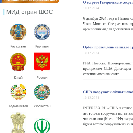
О встрече Генерального секр
10.12.2024
МИД стран ШОС
6 декабря 2024 года в Пекине с
Чжан Мина со Специальным пр
организациями для достижения ц
Казахстан
Киргизия
Орбан провел день на вилле Т
10.12.2024
РИА Новости. Премьер-минист
президентом США Дональдом Т
советник американского ...
Китай
Россия
США вооружат и обучат ново
10.12.2024
Таджикистан
Узбекистан
INTERFAX.RU - США в случае ре
лет готовы вооружить их, заяви
что если они (Киев - ИФ) напр
будем готовы вооружить эти силы 