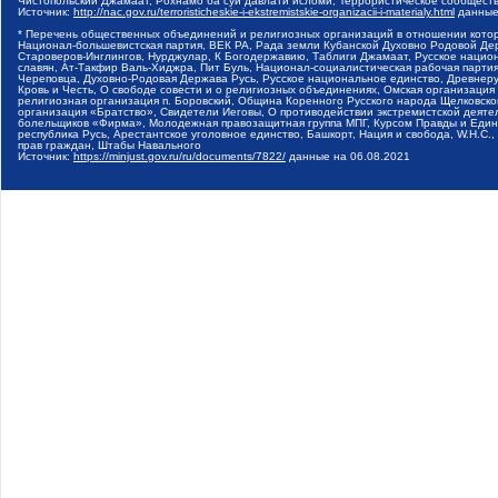
Чистопольский Джамаат, Рохнамо ба суи давлати исломи, Террористическое сообщест
Источник:
http://nac.gov.ru/terroristicheskie-i-ekstremistskie-organizacii-i-materialy.html
данные
* Перечень общественных объединений и религиозных организаций в отношении котор
Национал-большевистская партия, ВЕК РА, Рада земли Кубанской Духовно Родовой Де
Староверов-Инглингов, Нурджулар, К Богодержавию, Таблиги Джамаат, Русское наци
славян, Ат-Такфир Валь-Хиджра, Пит Буль, Национал-социалистическая рабочая парт
Череповца, Духовно-Родовая Держава Русь, Русское национальное единство, Древнер
Кровь и Честь, О свободе совести и о религиозных объединениях, Омская организаци
религиозная организация п. Боровский, Община Коренного Русского народа Щелковског
организация «Братство», Свидетели Иеговы, О противодействии экстремистской деяте
болельщиков «Фирма», Молодежная правозащитная группа МПГ, Курсом Правды и Единен
республика Русь, Арестантское уголовное единство, Башкорт, Нация и свобода, W.H.С
прав граждан, Штабы Навального
Источник:
https://minjust.gov.ru/ru/documents/7822/
данные на
06.08.2021