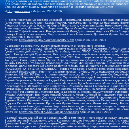
При цитировании и перепечатке материалов ссылка на портал «ИнфоШОС» обязательн
Для использования материалов в печатных изданиях необходимо письменное согласие
Если вы увидели ошибку, выделите ее мышкой и нажмите клавиши Ctrl+Enter
©
Создание сайта
- Инфорос, 2007-2026
* Реестр иностранных средств массовой информации, выполняющих функции иностранн
Голос Америки, Idel.Реалии, Кавказ.Реалии, Крым.Реалии, Телеканал Настоящее Время
Людмила Алексеевна, Маркелов Сергей Евгеньевич, Камалягин Денис Николаевич, Апах
Александрович, Маняхин Петр Борисович, Ярош Юлия Петровна, Чуракова Ольга Влади
Гройсман Софья Романовна, Рождественский Илья Дмитриевич, Апухтина Юлия Владимир
Шмагун Олеся Валентиновна, Мароховская Алеся Алексеевна, Долинина Ирина Никола
редактор 2021, Вега 2021
Источник:
https://minjust.gov.ru/ru/documents/7755/
данные на
03.09.2021
* Сведения реестра НКО, выполняющих функции иностранного агента:
Фонд защиты прав граждан Штаб, Институт права и публичной политики, Лаборатория
Гуманитарное действие, Открытый Петербург, Феникс ПЛЮС, Лига Избирателей, Правов
Крест, Центр Хасдей Ерушалаим, Центр поддержки и содействия развитию средств мас
информационных инициатив Действие, ВМЕСТЕ, Благотворительный фонд охраны здоров
Так, центр Сова, центр Анна, Проект Апрель, Самарская губерния, Эра здоровья, пр
защиты СИБАЛЬТ, Уральская правозащитная группа, Женщины Евразии, Рязанский Мемо
человека, Дальневосточный центр развития гражданских инициатив и социального пар
АКАДЕМИЯ ПО ПРАВАМ ЧЕЛОВЕКА, Частное учреждение Совета Министров северных стр
Массовой Информации, Институт развития прессы - Сибирь, Фонд поддержки свободы 
агентство МЕМО. РУ, Институт региональной прессы, Институт Развития Свободы Инф
Борисовна, Таранова Юлия Николаевна, Туровский Александр Алексеевич, Васильева 
Сергей Георгиевич, Пивоваров Андрей Сергеевич, Писемский Евгений Александрович,
Викторович, Шарипков Олег Викторович, Мальсагов Муса Асланович, Мошель Ирина Ар
Александровна, Исламов Тимур Рифгатович, Романова Ольга Евгеньевна, Щаров Серг
Паутов Юрий Анатольевич, Верховский Александр Маркович, Пислакова-Паркер Марина
Рачинский Ян Збигневич, Жемкова Елена Борисовна, Гудков Лев Дмитриевич, Иллари
Николай Алексеевич, Блинушов Андрей Юрьевич, Мосин Алексей Геннадьевич, Гефтер
Владимировна, Баженова Светлана Куприяновна, Исаев Сергей Владимирович, Максим
Буртина Елена Юрьевна, Гендель Людмила Залмановна, Кокорина Екатерина Алексеев
Подузов Сергей Васильевич, Протасова Ирина Вячеславовна, Литинский Леонид Борис
Добровольская Анна Дмитриевна, Королева Александра Евгеньевна, Смирнов Владими
Петрович, Полякова Мара Федоровна, Резник Генри Маркович, Захаров Герман Конста
Источник:
http://unro.minjust.ru/NKOForeignAgent.aspx
данные на
28.08.2021
* Единый федеральный список организаций, в том числе иностранных и международны
Высший военный Маджлисуль Шура, Конгресс народов Ичкерии и Дагестана, Аль-Каида, 
Движение Талибан, Исламская партия Туркестана, Общество социальных реформ, Общес
Исламское государство, Джабха аль-Нусра ли-Ахль аш-Шам, Народное ополчение имен