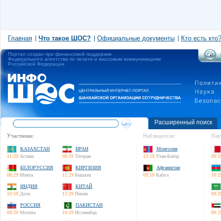
Главная
Что такое ШОС?
Официальные документы
Кто есть кто
Портал создан при финансовой поддержке
Федерального агентства по печати и массовым коммуникациям
Российской Федерации
Расширенный поиск
Участники:
Наблюдатели:
Пар
КАЗАХСТАН
ИРАН
Монголия
11:29
Астана
09:59
Тегеран
13:29
Улан-Батор
09:5
БЕЛОРУССИЯ
КИРГИЗИЯ
Афганистан
08:29
Минск
11:29
Бишкек
09:59
Кабул
10:2
ИНДИЯ
КИТАЙ
10:59
Дели
13:29
Пекин
09:2
РОССИЯ
ПАКИСТАН
09:29
Москва
10:29
Исламабад
09:2