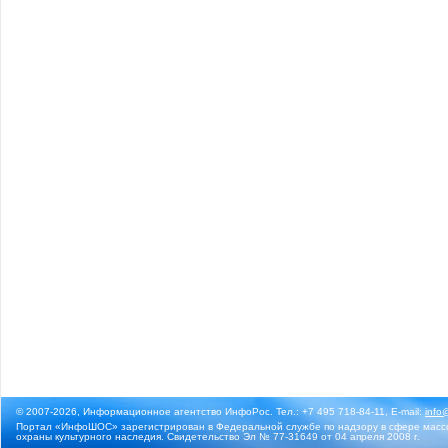
© 2007-2026, Информационное агентство ИнфоРос. Тел.: +7 495 718-84-11, E-mail:
info
Портал «ИнфоШОС» зарегистрирован в Федеральной службе по надзору в сфере массо
охраны культурного наследия. Свидетельство Эл № 77-31649 от 04 апреля 2008 г.