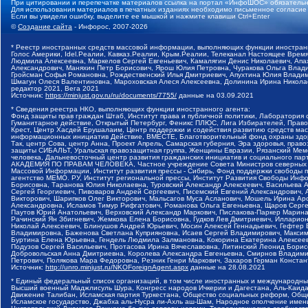
При цитировании и перепечатке материалов ссылка на портал «ИнфоШОС» обязательн
Для использования материалов в печатных изданиях необходимо письменное согласие
Если вы увидели ошибку, выделите ее мышкой и нажмите клавиши Ctrl+Enter
©
Создание сайта
- Инфорос, 2007-2026
* Реестр иностранных средств массовой информации, выполняющих функции иностранн
Голос Америки, Idel.Реалии, Кавказ.Реалии, Крым.Реалии, Телеканал Настоящее Время
Людмила Алексеевна, Маркелов Сергей Евгеньевич, Камалягин Денис Николаевич, Апах
Александрович, Маняхин Петр Борисович, Ярош Юлия Петровна, Чуракова Ольга Влади
Гройсман Софья Романовна, Рождественский Илья Дмитриевич, Апухтина Юлия Владимир
Шмагун Олеся Валентиновна, Мароховская Алеся Алексеевна, Долинина Ирина Никола
редактор 2021, Вега 2021
Источник:
https://minjust.gov.ru/ru/documents/7755/
данные на
03.09.2021
* Сведения реестра НКО, выполняющих функции иностранного агента:
Фонд защиты прав граждан Штаб, Институт права и публичной политики, Лаборатория
Гуманитарное действие, Открытый Петербург, Феникс ПЛЮС, Лига Избирателей, Правов
Крест, Центр Хасдей Ерушалаим, Центр поддержки и содействия развитию средств мас
информационных инициатив Действие, ВМЕСТЕ, Благотворительный фонд охраны здоров
Так, центр Сова, центр Анна, Проект Апрель, Самарская губерния, Эра здоровья, пр
защиты СИБАЛЬТ, Уральская правозащитная группа, Женщины Евразии, Рязанский Мемо
человека, Дальневосточный центр развития гражданских инициатив и социального пар
АКАДЕМИЯ ПО ПРАВАМ ЧЕЛОВЕКА, Частное учреждение Совета Министров северных стр
Массовой Информации, Институт развития прессы - Сибирь, Фонд поддержки свободы 
агентство МЕМО. РУ, Институт региональной прессы, Институт Развития Свободы Инф
Борисовна, Таранова Юлия Николаевна, Туровский Александр Алексеевич, Васильева 
Сергей Георгиевич, Пивоваров Андрей Сергеевич, Писемский Евгений Александрович,
Викторович, Шарипков Олег Викторович, Мальсагов Муса Асланович, Мошель Ирина Ар
Александровна, Исламов Тимур Рифгатович, Романова Ольга Евгеньевна, Щаров Серг
Паутов Юрий Анатольевич, Верховский Александр Маркович, Пислакова-Паркер Марина
Рачинский Ян Збигневич, Жемкова Елена Борисовна, Гудков Лев Дмитриевич, Иллари
Николай Алексеевич, Блинушов Андрей Юрьевич, Мосин Алексей Геннадьевич, Гефтер
Владимировна, Баженова Светлана Куприяновна, Исаев Сергей Владимирович, Максим
Буртина Елена Юрьевна, Гендель Людмила Залмановна, Кокорина Екатерина Алексеев
Подузов Сергей Васильевич, Протасова Ирина Вячеславовна, Литинский Леонид Борис
Добровольская Анна Дмитриевна, Королева Александра Евгеньевна, Смирнов Владими
Петрович, Полякова Мара Федоровна, Резник Генри Маркович, Захаров Герман Конста
Источник:
http://unro.minjust.ru/NKOForeignAgent.aspx
данные на
28.08.2021
* Единый федеральный список организаций, в том числе иностранных и международны
Высший военный Маджлисуль Шура, Конгресс народов Ичкерии и Дагестана, Аль-Каида, 
Движение Талибан, Исламская партия Туркестана, Общество социальных реформ, Общес
Исламское государство, Джабха аль-Нусра ли-Ахль аш-Шам, Народное ополчение имен