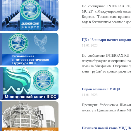
По сообщению INTERFAX.RU, Г
МС-23" к Международной космич
Борисов. "Госкомиссия приняла
года в беспилотном режиме с до
ЦБ с 13 января начнет операц
11.01.2023
По сообщению INTERFAX.RU со 
покупке/продаже иностранной в
правила Минфином. Операции бу
юань - рубль" со сроком расчет
Норов возглавил МИЦА
11.01.2023
Президент Узбекистана Шавка
института Центральной Азии (МИ
Назначен новый глава МИД Н