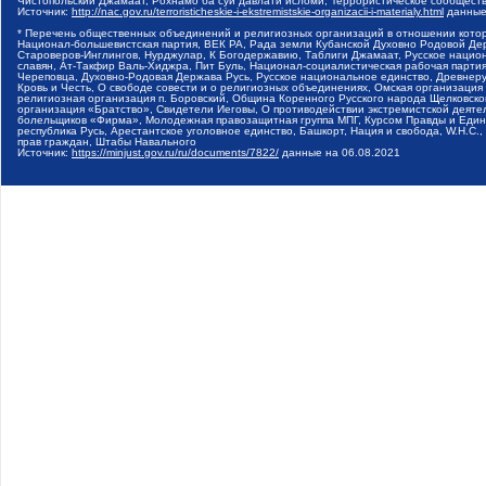
Чистопольский Джамаат, Рохнамо ба суи давлати исломи, Террористическое сообщест
Источник:
http://nac.gov.ru/terroristicheskie-i-ekstremistskie-organizacii-i-materialy.html
данные
* Перечень общественных объединений и религиозных организаций в отношении котор
Национал-большевистская партия, ВЕК РА, Рада земли Кубанской Духовно Родовой Де
Староверов-Инглингов, Нурджулар, К Богодержавию, Таблиги Джамаат, Русское наци
славян, Ат-Такфир Валь-Хиджра, Пит Буль, Национал-социалистическая рабочая парт
Череповца, Духовно-Родовая Держава Русь, Русское национальное единство, Древнер
Кровь и Честь, О свободе совести и о религиозных объединениях, Омская организаци
религиозная организация п. Боровский, Община Коренного Русского народа Щелковског
организация «Братство», Свидетели Иеговы, О противодействии экстремистской деяте
болельщиков «Фирма», Молодежная правозащитная группа МПГ, Курсом Правды и Единен
республика Русь, Арестантское уголовное единство, Башкорт, Нация и свобода, W.H.С
прав граждан, Штабы Навального
Источник:
https://minjust.gov.ru/ru/documents/7822/
данные на
06.08.2021