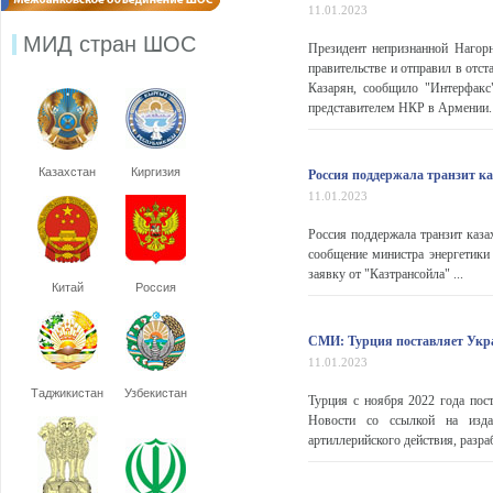
11.01.2023
МИД стран ШОС
Президент непризнанной Нагор
правительстве и отправил в отс
Казарян, сообщило "Интерфакс
представителем НКР в Армении. 
Казахстан
Киргизия
Россия поддержала транзит к
11.01.2023
Россия поддержала транзит каз
сообщение министра энергетики 
заявку от "Казтрансойла" ...
Китай
Россия
СМИ: Турция поставляет Укра
11.01.2023
Таджикистан
Узбекистан
Турция с ноября 2022 года пос
Новости со ссылкой на издан
артиллерийского действия, разра