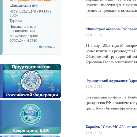
иранской повестки дня с акцент
Шанхайский дух
частности, президенты высказали
Игры Будущего - Казань
2024
Туризм
Чрезвычайные
Министром обороны РФ произ
происшествия
11.01.2023
Международное
сотрудничество
11 января 2023 года Министро
Все темы »
новые назначения руководства 
Объединенной группировкой вой
Герасимов.Его заместителями: 
Французский журналист Адриа
11.01.2023
Освещающий конфликт в Донбас
гражданство РФ и политическое у
среду. Боке - бывший французски
Корабль "Союз МС-23" на за
11.01.2023