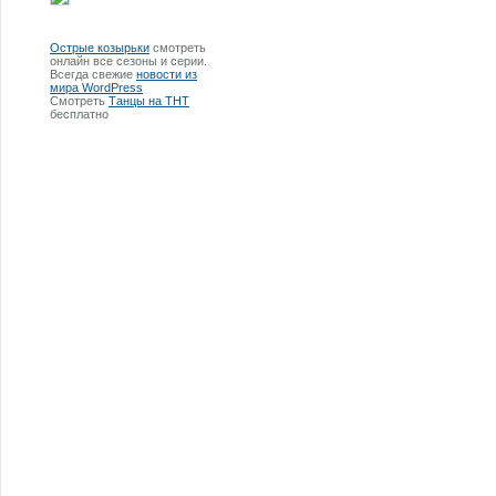
Острые козырьки
смотреть
онлайн все сезоны и серии.
Всегда свежие
новости из
мира WordPress
Смотреть
Танцы на ТНТ
бесплатно