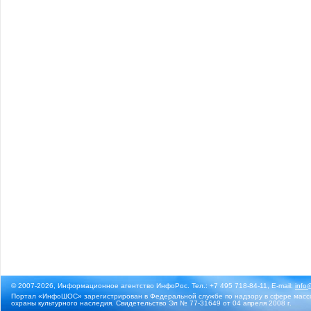
© 2007-2026, Информационное агентство ИнфоРос. Тел.: +7 495 718-84-11, E-mail:
info
Портал «ИнфоШОС» зарегистрирован в Федеральной службе по надзору в сфере массо
охраны культурного наследия. Свидетельство Эл № 77-31649 от 04 апреля 2008 г.